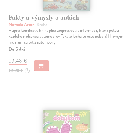
Fakty a výmysly o autách
Nowicki Artur
| Kniha
Vtipná komiksová kniha plná zaujímavostí a informácií, ktorá poteší
každého nadšenca automobilov Takáto kniha tu ešte nebola! Hlavnými
hrdinami sú totiž automobily.
Do 5 dní
13,48 €
13,90 €
?