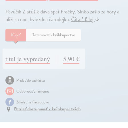
Pavúčik Zlatúšik dáva spať hračky. Slnko zašlo za hory a
blíži sa noc, hviezdna čarodejka.
Čítať ďalej
↓
Kúpiť
Rezervovať v kníhkupectve
titul je vypredaný
5,90 €
Pridať do wishlistu
Odporučiť známemu
Zdielať na Facebooku
Pozrieť dostupnosť v kníhkupectvách