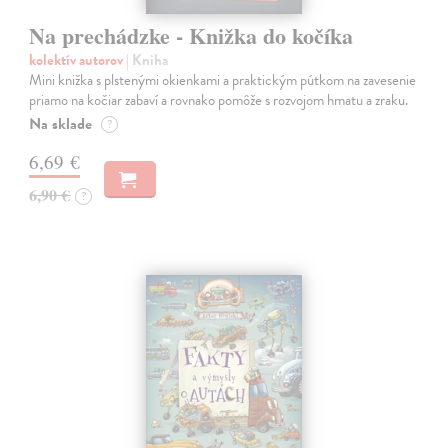
Na prechádzke - Knižka do kočíka
kolektív autorov
| Kniha
Mini knižka s plstenými okienkami a praktickým pútkom na zavesenie
priamo na kočiar zabaví a rovnako pomôže s rozvojom hmatu a zraku.
Na sklade
?
6,69 €
6,90 €
?