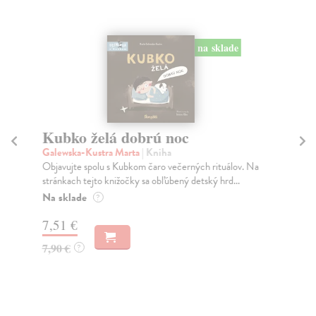
na sklade
Kubko želá dobrú noc
D
le
Galewska-Kustra Marta
| Kniha
Objavujte spolu s Kubkom čaro večerných rituálov. Na
Kap
stránkach tejto knižočky sa obľúbený detský hrd...
Mal
tme
Na sklade
?
Na
7,51 €
7,
7,90 €
?
7,