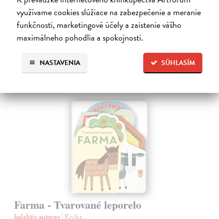
zaujme malé deti a zoznámi ich so životom v lese.
využívame cookies slúžiace na zabezpečenie a meranie
Do 5 dní
funkčnosti, marketingové účely a zaistenie vášho
7,66 €
maximálneho pohodlia a spokojnosti.
7,90 €
?
NASTAVENIA
SÚHLASÍM
Farma - Tvarované leporelo
kolektív autorov
| Kniha