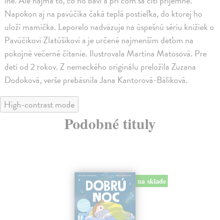
iné. Ale najmä to, čo ho baví a pri čom sa cíti príjemne.
Napokon aj na pavúčika čaká teplá postieľka, do ktorej ho
uloží mamička. Leporelo nadväzuje na úspešnú sériu knižiek o
Pavúčikovi Zlatúšikovi a je určené najmenším deťom na
pokojné večerné čítanie. Ilustrovala Martina Matosová. Pre
deti od 2 rokov. Z nemeckého originálu preložila Zuzana
Dodoková, verše prebásnila Jana Kantorová-Báliková.
High-contrast mode
Podobné tituly
na sklade