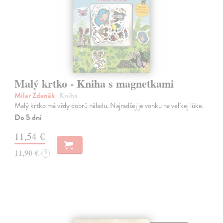
Malý krtko - Kniha s magnetkami
Miler Zdeněk
| Kniha
Malý krtko má vždy dobrú náladu. Najradšej je vonku na veľkej lúke.
Do 5 dní
11,54 €
11,90 €
?