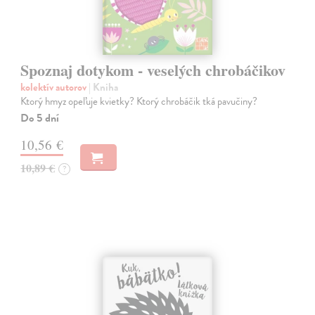
Spoznaj dotykom - veselých chrobáčikov
kolektív autorov
| Kniha
Ktorý hmyz opeľuje kvietky? Ktorý chrobáčik tká pavučiny?
Do 5 dní
10,56 €
10,89 €
?