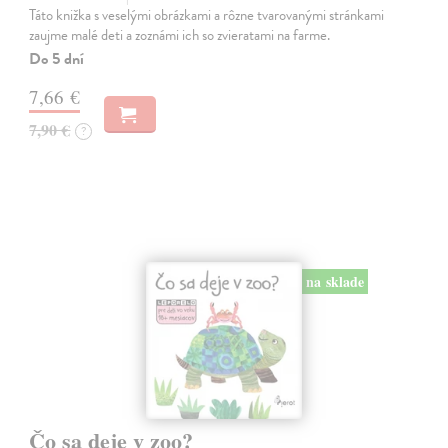
Táto knižka s veselými obrázkami a rôzne tvarovanými stránkami
zaujme malé deti a zoznámi ich so zvieratami na farme.
Do 5 dní
7,66 €
7,90 €
?
na sklade
Čo sa deje v zoo?