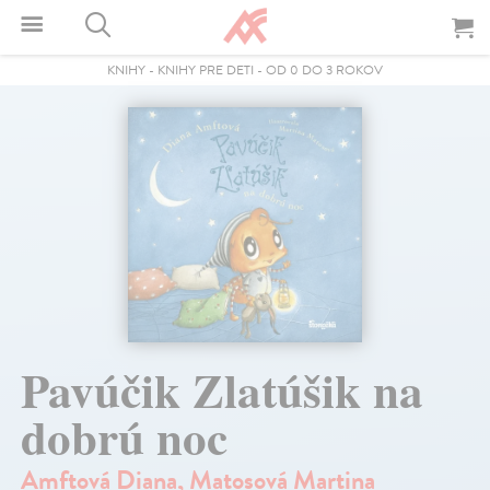
KNIHY
-
KNIHY PRE DETI
-
OD 0 DO 3 ROKOV
Pavúčik Zlatúšik na
dobrú noc
Amftová Diana
,
Matosová Martina