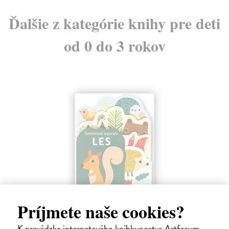
Ďalšie z kategórie knihy pre deti
od 0 do 3 rokov
Les - Tvarované leporelo
Príjmete naše cookies?
Payne Sally
| Kniha
Táto knižka s veselými obrázkami a rôzne tvarovanými stránkami
K prevádzke internetového kníhkupectva Artforum