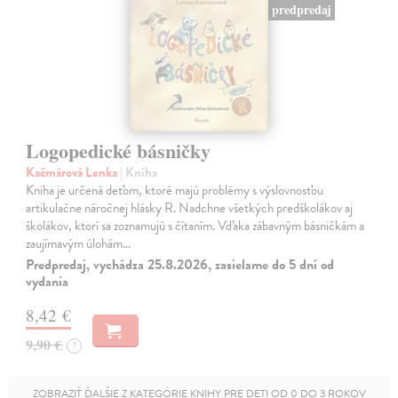
predpredaj
Logopedické básničky
Kačmárová Lenka
| Kniha
Kniha je určená deťom, ktoré majú problémy s výslovnosťou
artikulačne náročnej hlásky R. Nadchne všetkých predškolákov aj
školákov, ktorí sa zoznamujú s čítaním. Vďaka zábavným básničkám a
zaujímavým úlohám…
Predpredaj, vychádza 25.8.2026, zasielame do 5 dní od
vydania
8,42 €
9,90 €
?
ZOBRAZIŤ ĎALŠIE Z KATEGÓRIE KNIHY PRE DETI OD 0 DO 3 ROKOV