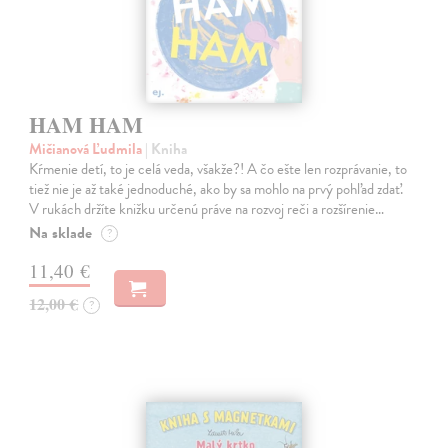
HAM HAM
Mičianová Ľudmila
| Kniha
Kŕmenie detí, to je celá veda, všakže?! A čo ešte len rozprávanie, to
tiež nie je až také jednoduché, ako by sa mohlo na prvý pohľad zdať.
V rukách držíte knižku určenú práve na rozvoj reči a rozšírenie…
Na sklade
?
11,40 €
12,00 €
?