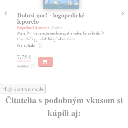
Dobrú noc! - logopedické
B
leporelo
kol
Bez
Kapalková Svetlana
| Kniha
30 
Malej Ninke sa ešte nechce spať a radšej by sa hrala. V
tme izbičky ju však ľakajú akési tiene.
Za
Na sklade
?
6,
7,75 €
6,
7,99 €
?
High-contrast mode
Čitatelia s podobným vkusom si
kúpili aj: