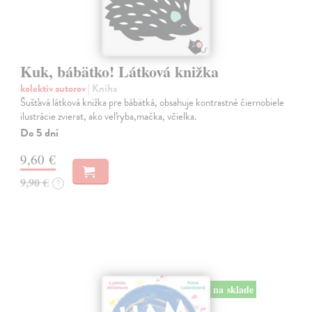
Kuk, bábätko! Látková knižka
kolektív autorov
| Kniha
Šušťavá látková knižka pre bábätká, obsahuje kontrastné čiernobiele
ilustrácie zvierat, ako veľryba,mačka, včielka.
Do 5 dní
9,60 €
9,90 €
?
na sklade