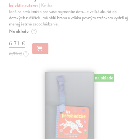
kolektív autorov
| Kniha
Ideálna prvá knižka pre vaše najmenšie deti. Je veľká akurát do
detských ručičiek, má oblú hranu a vďaka pevným stránkam vydrží aj
menej šetrné zaobchádzanie.
Na sklade
?
6,71 €
6,92 €
?
na sklade