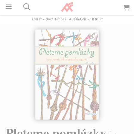
KNIHY
-
ŽIVOTNÝ ŠTÝL A ZDRAVIE
-
HOBBY
Pleteme pomlázky