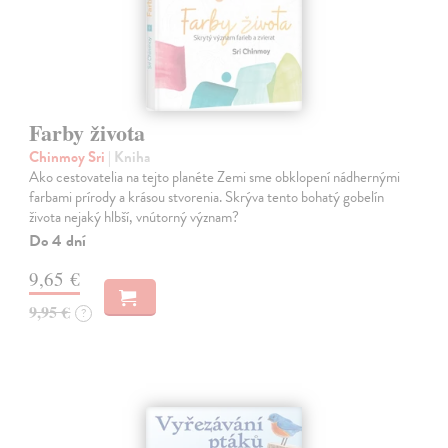
Farby života
Chinmoy Sri
| Kniha
Ako cestovatelia na tejto planéte Zemi sme obklopení nádhernými
farbami prírody a krásou stvorenia. Skrýva tento bohatý gobelín
života nejaký hlbší, vnútorný význam?
Do 4 dní
9,65 €
9,95 €
?