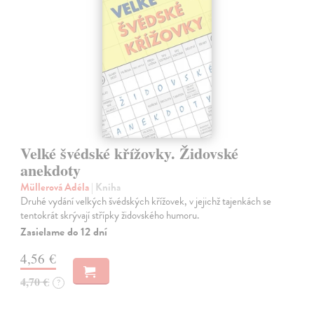
Velké švédské křížovky. Židovské
anekdoty
Müllerová Adéla
| Kniha
Druhé vydání velkých švédských křížovek, v jejichž tajenkách se
tentokrát skrývají střípky židovského humoru.
Zasielame do 12 dní
4,56 €
4,70 €
?