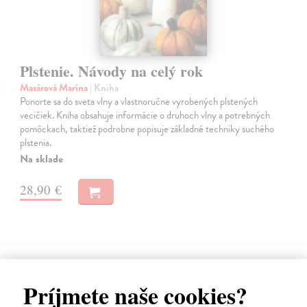
Plstenie. Návody na celý rok
Masárová Marína
| Kniha
Ponorte sa do sveta vlny a vlastnoručne vyrobených plstených
vecičiek. Kniha obsahuje informácie o druhoch vlny a potrebných
pomôckach, taktiež podrobne popisuje základné techniky suchého
plstenia.
Na sklade
28,90 €
na sklade
Príjmete naše cookies?