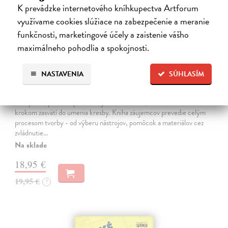
K prevádzke internetového kníhkupectva Artforum
využívame cookies slúžiace na zabezpečenie a meranie
funkčnosti, marketingové účely a zaistenie vášho
maximálneho pohodlia a spokojnosti.
NASTAVENIA
SÚHLASÍM
Kreslenie
Foster Walter
| Kniha
Kompletná príručka pre začínajúcich umelcov, ktorá ich krok za
krokom zasvätí do umenia kresby. Kniha záujemcov prevedie celým
procesom tvorby - od výberu nástrojov, pomôcok a materiálov cez
zvládnutie…
Na sklade
18,95 €
19,95 €
?