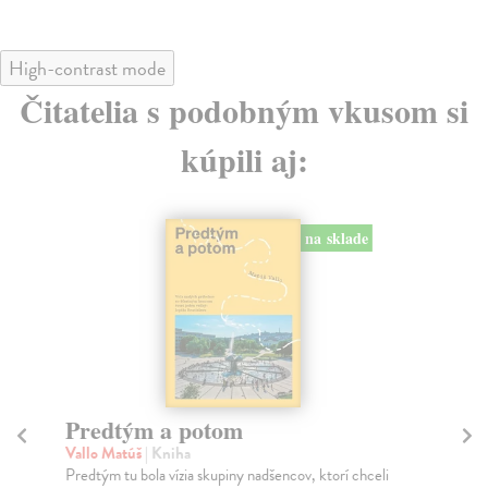
High-contrast mode
Čitatelia s podobným vkusom si
kúpili aj:
na sklade
Město a jeho nejisté zdi
Tr
Murakami Haruki
| Kniha
Ma
Ty jsi to byla, kdo mi vyprávěl o tom městě. Město a
JE