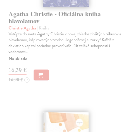
Agatha Christie - Oficiálna kniha
hlavolamov
Christie Agatha
| Kniha
Vstúpte do sveta Agathy Christie v novej zbierke zložitých rébusov a
hlavolamov, inšpirovaných tvorbou legendárnej autorky! Každá z
deviatich kapitol poriadne preverí vaše lúštiteľské schopnosti i
vedomosti…
Na sklade
16,39 €
16,90 €
?