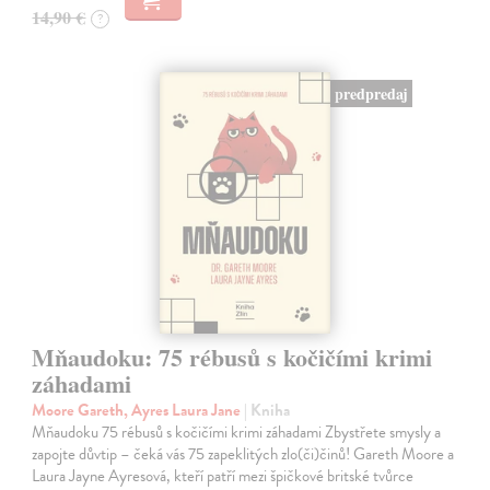
14,90 €
?
predpredaj
Mňaudoku: 75 rébusů s kočičími krimi
záhadami
Moore Gareth, Ayres Laura Jane
| Kniha
Mňaudoku 75 rébusů s kočičími krimi záhadami Zbystřete smysly a
zapojte důvtip – čeká vás 75 zapeklitých zlo(či)činů! Gareth Moore a
Laura Jayne Ayresová, kteří patří mezi špičkové britské tvůrce