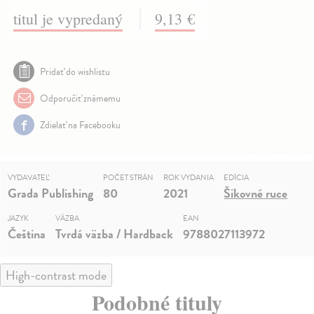
titul je vypredaný
9,13 €
Pridať do wishlistu
Odporučiť známemu
Zdielať na Facebooku
VYDAVATEĽ
POČET STRÁN
ROK VYDANIA
EDÍCIA
Grada Publishing
80
2021
Šikovné ruce
JAZYK
VÄZBA
EAN
Čeština
Tvrdá väzba / Hardback
9788027113972
High-contrast mode
Podobné tituly