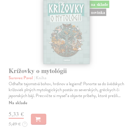
na sklade
novinka
Krížovky o mytológii
Surovec Pavol
| Kniha
Odhaľte tajomstvá bohov, hrdinov a legiend! Ponorte sa do švédskych
krížoviek plných mytologických postáv zo severských, gréckych či
japonských bájí. Precvičte si myseľ a objavte príbehy, ktoré prežili…
Na sklade
5,33 €
5,49 €
?