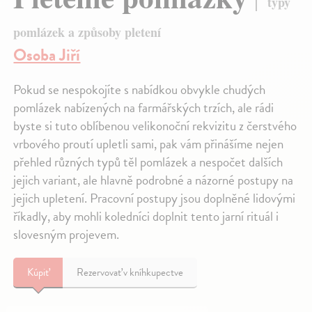
typy
pomlázek a způsoby pletení
Osoba Jiří
Pokud se nespokojíte s nabídkou obvykle chudých
pomlázek nabízených na farmářských trzích, ale rádi
byste si tuto oblíbenou velikonoční rekvizitu z čerstvého
vrbového proutí upletli sami, pak vám přinášíme nejen
přehled různých typů těl pomlázek a nespočet dalších
jejich variant, ale hlavně podrobné a názorné postupy na
jejich upletení. Pracovní postupy jsou doplněné lidovými
říkadly, aby mohli koledníci doplnit tento jarní rituál i
slovesným projevem.
Kúpiť
Rezervovať v kníhkupectve