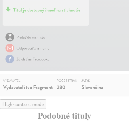
Titul je dostupný ihneď na stiahnutie
Pridať do wishlistu
Odporučiť známemu
Zdielať na Facebooku
VYDAVATEĽ
POČET STRÁN
JAZYK
Vydavateľstvo Fragment
280
Slovenčina
High-contrast mode
Podobné tituly