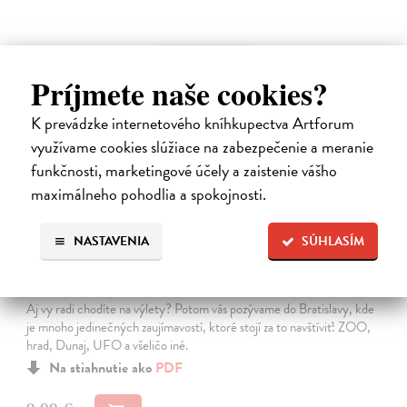
E-KNIHA
Príjmete naše cookies?
K prevádzke internetového kníhkupectva Artforum
využívame cookies slúžiace na zabezpečenie a meranie
funkčnosti, marketingové účely a zaistenie vášho
maximálneho pohodlia a spokojnosti.
NASTAVENIA
SÚHLASÍM
Maľovaný výlet do Bratislavy
Ďuričová Ivona
| Elektronická kniha
Aj vy radi chodíte na výlety? Potom vás pozývame do Bratislavy, kde
je mnoho jedinečných zaujímavostí, ktoré stojí za to navštíviť: ZOO,
hrad, Dunaj, UFO a všeličo iné.
Na stiahnutie ako
PDF