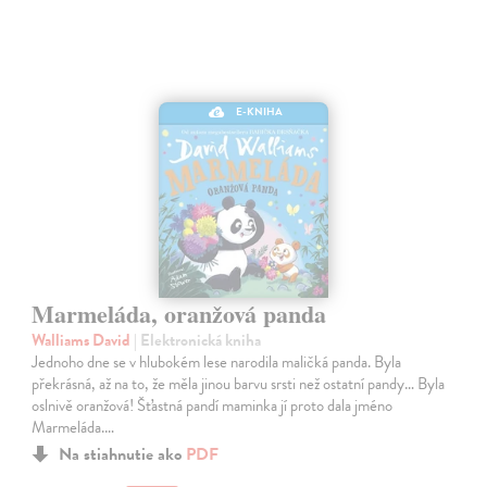
E-KNIHA
Marmeláda, oranžová panda
Walliams David
| Elektronická kniha
Jednoho dne se v hlubokém lese narodila maličká panda. Byla
překrásná, až na to, že měla jinou barvu srsti než ostatní pandy… Byla
oslnivě oranžová! Šťastná pandí maminka jí proto dala jméno
Marmeláda.…
Na stiahnutie ako
PDF