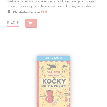
medveďa, jazveca, vlka a veveričiaka. Spolu s nimi zažijete zábavné
dobrodružstvá spojené s hľadaním okuliarov, kľúčov, snov a šťastia.
Na stiahnutie ako
PDF
8,40 €
E-KNIHA