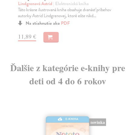
V k
Lindgrenová Astrid
| Elektronická kniha
roz
Táto krásne ilustrovaná kniha obsahuje dvanásť príbehov
dob
autorky Astrid Lindgrenovej, ktoré ešte nikd...
Na stiahnutie ako
PDF
11
11,89 €
Ďalšie z kategórie e-knihy pre
deti od 4 do 6 rokov
E-KNIHA
novinka