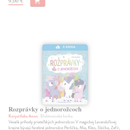
9,00 €
E-KNIHA
Rozprávky o jednorožcoch
Korycińska Anna
| Elektronická kniha
Veselé príhody priateľských jednorožcov V magickej Levanduľovej
krajine bývajú farebné jednorožce Perlička, Mia, Kleo, Slzička, Zafír,