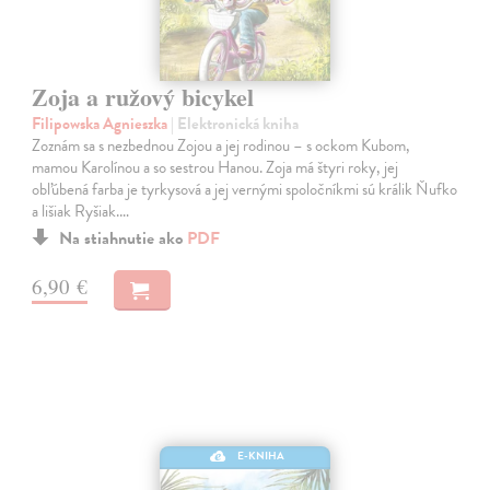
Zoja a ružový bicykel
Filipowska Agnieszka
| Elektronická kniha
Zoznám sa s nezbednou Zojou a jej rodinou – s ockom Kubom,
mamou Karolínou a so sestrou Hanou. Zoja má štyri roky, jej
obľúbená farba je tyrkysová a jej vernými spoločníkmi sú králik Ňufko
a lišiak Ryšiak.…
Na stiahnutie ako
PDF
6,90 €
E-KNIHA