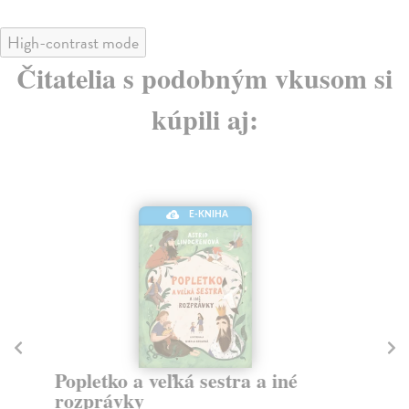
High-contrast mode
Čitatelia s podobným vkusom si
kúpili aj:
E-KNIHA
Popletko a veľká sestra a iné
V
rozprávky
Šk