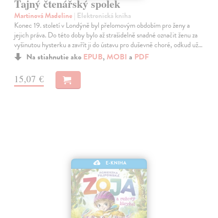
Tajný čtenářský spolek
Martinová Madeline
| Elektronická kniha
Konec 19. století v Londýně byl přelomovým obdobím pro ženy a
jejich práva. Do této doby bylo až strašidelně snadné označit ženu za
vyšinutou hysterku a zavřít ji do ústavu pro duševně choré, odkud už…
Na stiahnutie ako
EPUB
,
MOBI
a
PDF
15,07 €
E-KNIHA