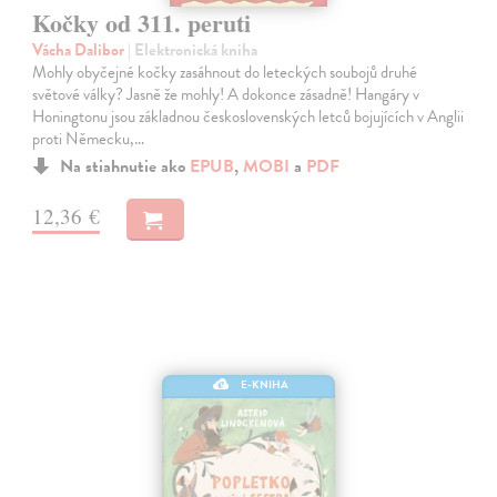
Kočky od 311. peruti
Vácha Dalibor
| Elektronická kniha
Mohly obyčejné kočky zasáhnout do leteckých soubojů druhé
světové války? Jasně že mohly! A dokonce zásadně! Hangáry v
Honingtonu jsou základnou československých letců bojujících v Anglii
proti Německu,…
Na stiahnutie ako
EPUB
,
MOBI
a
PDF
12,36 €
E-KNIHA