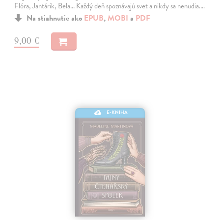
Flóra, Jantárik, Bela... Každý deň spoznávajú svet a nikdy sa nenudia.…
Na stiahnutie ako
EPUB
,
MOBI
a
PDF
9,00 €
E-KNIHA