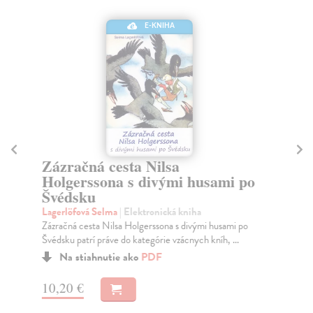
E-KNIHA
Zázračná cesta Nilsa
P
Holgerssona s divými husami po
Gr
Švédsku
Zas
roz
Lagerlöfová Selma
| Elektronická kniha
Zázračná cesta Nilsa Holgerssona s divými husami po
Švédsku patrí práve do kategórie vzácnych kníh, ...
9,
Na stiahnutie ako
PDF
10,20 €