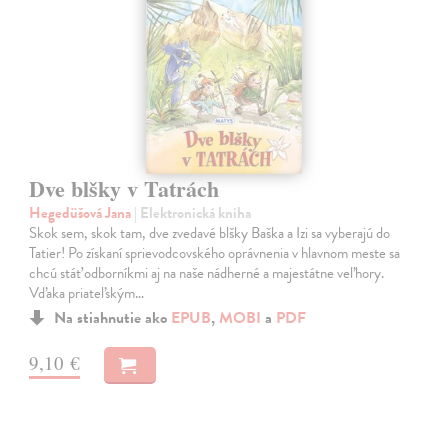
Dve blšky v Tatrách
Hegedüšová Jana
| Elektronická kniha
Skok sem, skok tam, dve zvedavé blšky Baška a Izi sa vyberajú do
Tatier! Po získaní sprievodcovského oprávnenia v hlavnom meste sa
chcú stáť odborníkmi aj na naše nádherné a majestátne veľhory.
Vďaka priateľským…
Na stiahnutie ako
EPUB
,
MOBI
a
PDF
9,10 €