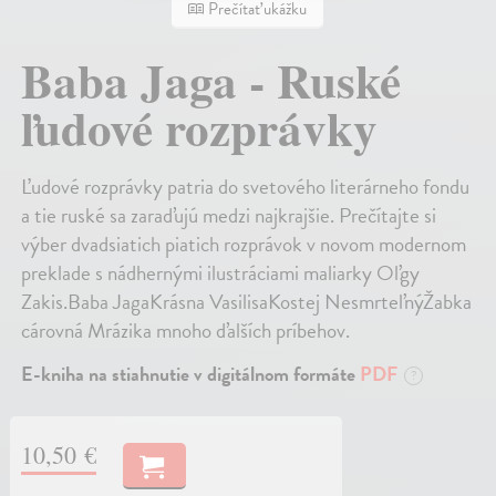
Prečítať ukážku
Baba Jaga - Ruské
ľudové rozprávky
Ľudové rozprávky patria do svetového literárneho fondu
a tie ruské sa zaraďujú medzi najkrajšie. Prečítajte si
výber dvadsiatich piatich rozprávok v novom modernom
preklade s nádhernými ilustráciami maliarky Oľgy
Zakis.Baba JagaKrásna VasilisaKostej NesmrteľnýŽabka
cárovná Mrázika mnoho ďalších príbehov.
E-kniha na stiahnutie v digitálnom formáte
PDF
?
10,50 €