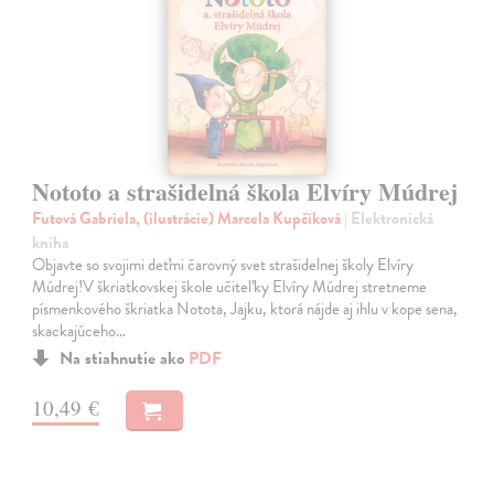
Nototo a strašidelná škola Elvíry Múdrej
Futová Gabriela, (ilustrácie) Marcela Kupčíková
| Elektronická
kniha
Objavte so svojimi deťmi čarovný svet strašidelnej školy Elvíry
Múdrej!V škriatkovskej škole učiteľky Elvíry Múdrej stretneme
písmenkového škriatka Notota, Jajku, ktorá nájde aj ihlu v kope sena,
skackajúceho…
Na stiahnutie ako
PDF
10,49 €