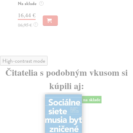
o k
Na sklade
?
Na
16,44 €
23
16,95 €
?
24
High-contrast mode
Čitatelia s podobným vkusom si
kúpili aj:
na sklade