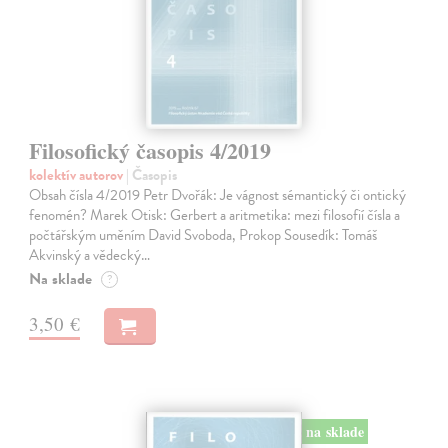
Filosofický časopis 4/2019
kolektív autorov
| Časopis
Obsah čísla 4/2019 Petr Dvořák: Je vágnost sémantický či ontický
fenomén? Marek Otisk: Gerbert a aritmetika: mezi filosofií čísla a
počtářským uměním David Svoboda, Prokop Sousedík: Tomáš
Akvinský a vědecký…
Na sklade
?
3,50 €
na sklade