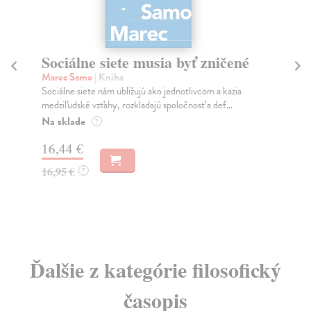
Sociálne siete musia byť zničené
S
K
Marec Samo
| Kniha
Sociálne siete nám ubližujú ako jednotlivcom a kazia
Mik
medziľudské vzťahy, rozkladajú spoločnosť a def...
Mon
o k
Na sklade
?
Na
16,44 €
23
16,95 €
?
24
Ďalšie z kategórie filosofický
časopis