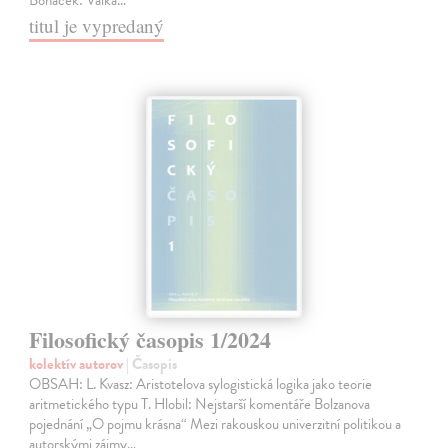
titul je vypredaný
Filosofický časopis 1/2024
kolektív autorov
| Časopis
OBSAH: L. Kvasz: Aristotelova sylogistická logika jako teorie
aritmetického typu T. Hlobil: Nejstarší komentáře Bolzanova
pojednání „O pojmu krásna“ Mezi rakouskou univerzitní politikou a
autorskými zájmy…