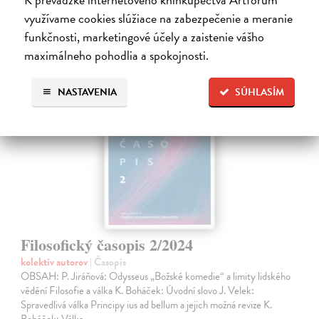
4,60 €
využívame cookies slúžiace na zabezpečenie a meranie
funkčnosti, marketingové účely a zaistenie vášho
maximálneho pohodlia a spokojnosti.
NASTAVENIA
SÚHLASÍM
Filosofický časopis 2/2024
kolektív autorov
| Časopis
OBSAH: P. Jiráňová: Odysseus „Božské komedie“ a limity lidského
vědění Filosofie a válka K. Boháček: Úvodní slovo J. Velek:
Spravedlivá válka Principy ius ad bellum a jejich možná revize K.
Boháček: Válka…