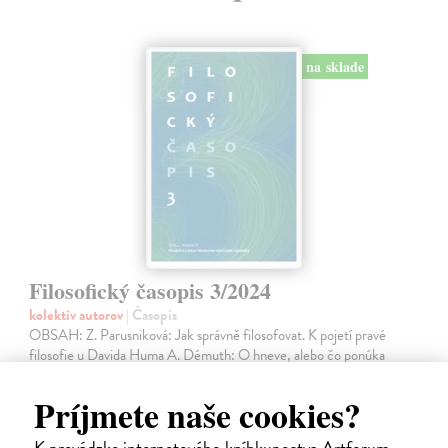
na sklade
Filosofický časopis 3/2024
kolektív autorov
| Časopis
OBSAH: Z. Parusniková: Jak správně filosofovat. K pojetí pravé
filosofie u Davida Huma A. Démuth: O hneve, alebo čo ponúka
Heideggerova filozofia afektivity G. Vičanová, P. Vaškovic:
Environmentální úzkost…
Príjmete naše cookies?
Na sklade
?
K prevádzke internetového kníhkupectva Artforum