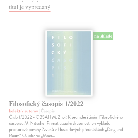
titul je vypredaný
na sklade
Filosofický časopis 1/2022
kolektív autorov
| Časopis
Číslo 1/2022 - OBSAH M. Znoj: K sedmdesátinám Filosofického
časopisu M. Nitsche: Primát vizuální zkušenosti při výkladu
prostorové povahy ?zvuků v Husserlových přednáškách „Ding und
Raum“ O. Sikora: „Moci…