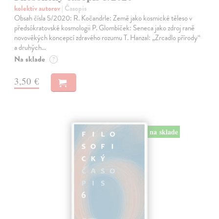
kolektív autorov
| Časopis
Obsah čísla 5/2020: R. Kočandrle: Země jako kosmické těleso v
předsókratovské kosmologii P. Glombíček: Seneca jako zdroj raně
novověkých koncepcí zdravého rozumu T. Hanzal: „Zrcadlo přírody“
a druhých…
Na sklade
?
3,50 €
na sklade