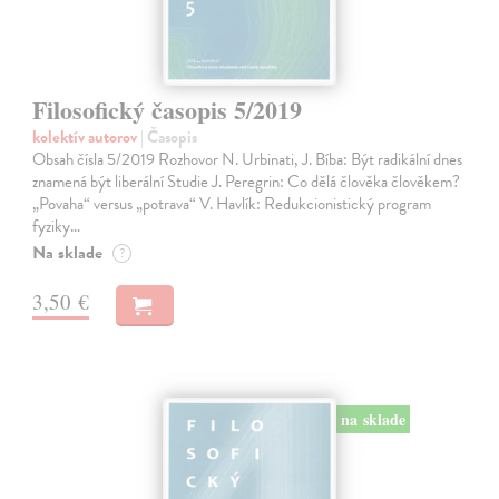
Filosofický časopis 5/2019
kolektív autorov
| Časopis
Obsah čísla 5/2019 Rozhovor N. Urbinati, J. Bíba: Být radikální dnes
znamená být liberální Studie J. Peregrin: Co dělá člověka člověkem?
„Povaha“ versus „potrava“ V. Havlík: Redukcionistický program
fyziky…
Na sklade
?
3,50 €
na sklade