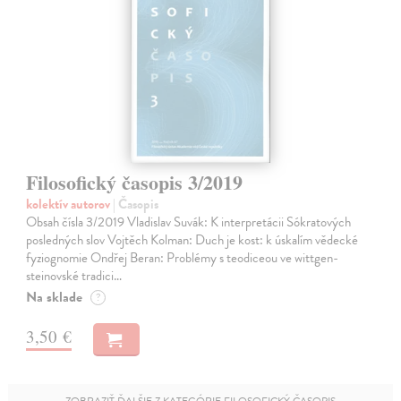
Filosofický časopis 3/2019
kolektív autorov
| Časopis
Obsah čísla 3/2019 Vladislav Suvák: K interpretácii Sókratových
posledných slov Vojtěch Kolman: Duch je kost: k úskalím vědecké
fyziognomie Ondřej Beran: Problémy s teodiceou ve wittgen­
steinovské tradici…
Na sklade
?
3,50 €
ZOBRAZIŤ ĎALŠIE Z KATEGÓRIE FILOSOFICKÝ ČASOPIS