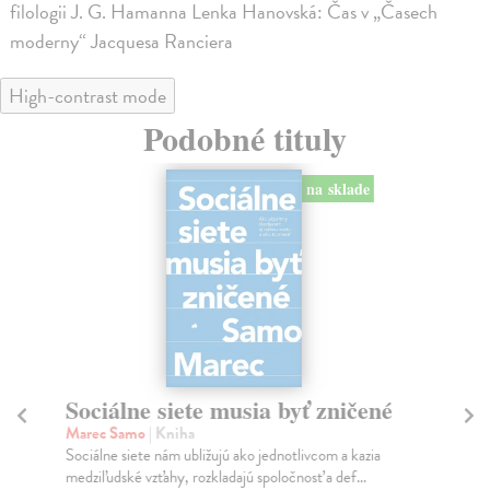
filologii J. G. Hamanna Lenka Hanovská: Čas v „Časech
moderny“ Jacquesa Ranciera
High-contrast mode
Podobné tituly
na sklade
Sociálne siete musia byť zničené
S
K
Marec Samo
| Kniha
Sociálne siete nám ubližujú ako jednotlivcom a kazia
Mik
medziľudské vzťahy, rozkladajú spoločnosť a def...
Mon