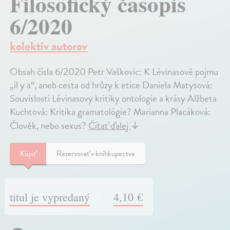
Filosofický časopis
6/2020
kolektív autorov
Obsah čísla 6/2020 Petr Vaškovic: K Lévinasově pojmu
„il y a“, aneb cesta od hrůzy k etice Daniela Matysová:
Souvislosti Lévinasovy kritiky ontologie a krásy Alžbeta
Kuchtová: Kritika gramatológie? Marianna Placáková:
Člověk, nebo sexus?
Čítať ďalej
↓
Kúpiť
Rezervovať v kníhkupectve
titul je vypredaný
4,10 €