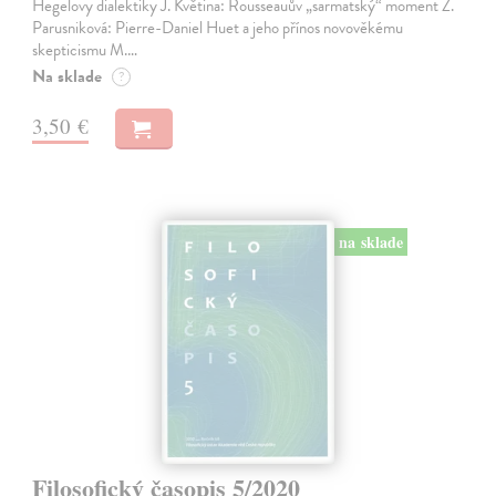
Hegelovy dialektiky J. Květina: Rousseauův „sarmatský“ moment Z.
Parusniková: Pierre-Daniel Huet a jeho přínos novověkému
skepticismu M.…
Na sklade
?
3,50 €
na sklade
Filosofický časopis 5/2020