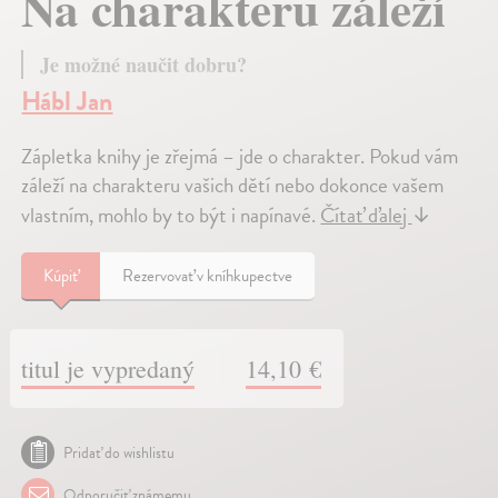
Na charakteru záleží
Je možné naučit dobru?
Hábl Jan
Zápletka knihy je zřejmá – jde o charakter. Pokud vám
záleží na charakteru vašich dětí nebo dokonce vašem
vlastním, mohlo by to být i napínavé.
Čítať ďalej
↓
Kúpiť
Rezervovať v kníhkupectve
titul je vypredaný
14,10 €
Pridať do wishlistu
Odporučiť známemu