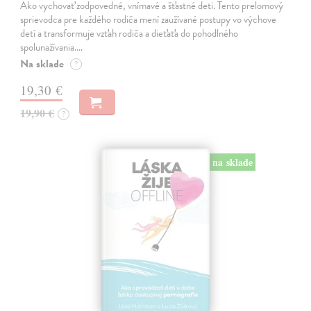
Ako vychovať zodpovedné, vnímavé a šťastné deti. Tento prelomový
sprievodca pre každého rodiča mení zaužívané postupy vo výchove
detí a transformuje vzťah rodiča a dieťaťa do pohodlného
spolunažívania.…
Na sklade
?
19,30 €
19,90 €
?
na sklade