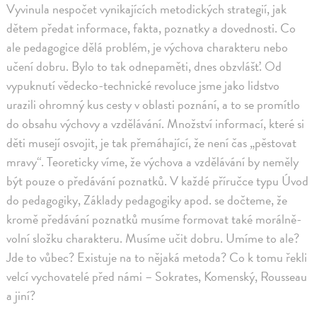
Vyvinula nespočet vynikajících metodických strategií, jak
dětem předat informace, fakta, poznatky a dovednosti. Co
ale pedagogice dělá problém, je výchova charakteru nebo
učení dobru. Bylo to tak odnepaměti, dnes obzvlášť. Od
vypuknutí vědecko-technické revoluce jsme jako lidstvo
urazili ohromný kus cesty v oblasti poznání, a to se promítlo
do obsahu výchovy a vzdělávání. Množství informací, které si
děti musejí osvojit, je tak přemáhající, že není čas „pěstovat
mravy“. Teoreticky víme, že výchova a vzdělávání by neměly
být pouze o předávání poznatků. V každé příručce typu Úvod
do pedagogiky, Základy pedagogiky apod. se dočteme, že
kromě předávání poznatků musíme formovat také morálně-
volní složku charakteru. Musíme učit dobru. Umíme to ale?
Jde to vůbec? Existuje na to nějaká metoda? Co k tomu řekli
velcí vychovatelé před námi – Sokrates, Komenský, Rousseau
a jiní?