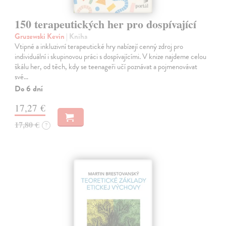
150 terapeutických her pro dospívající
Gruzewski Kevin
| Kniha
Vtipné a inkluzivní terapeutické hry nabízejí cenný zdroj pro
individuální i skupinovou práci s dospívajícími. V knize najdeme celou
škálu her, od těch, kdy se teenageři učí poznávat a pojmenovávat
své…
Do 6 dní
17,27 €
17,80 €
?