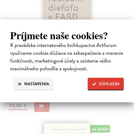
Príjmete naše cookies?
K prevádzke internetového kníhkupectva Artforum
Ako byť rodičom dieťaťa s FASD
využívame cookies slúžiace na zabezpečenie a meranie
funkčnosti, marketingové účely a zaistenie vášho
Brown Julia, Mather Mary
| Kniha
Jedna z mála kníh o poruchách fetálneho alkoholového spektra v
maximálneho pohodlia a spokojnosti.
slovenskom jazyku. Kniha nielen jasne a zrozumiteľne popisuje
problematiku FASD, ale ponúka aj konkrétne rady pri výchove detí s
NASTAVENIA
SÚHLASÍM
touto diagnózou.…
Na sklade
?
10,00 €
na sklade