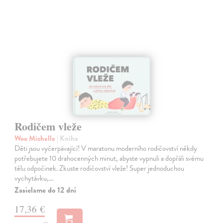
Rodičem vleže
Woo Michelle
| Kniha
Děti jsou vyčerpávající! V maratonu moderního rodičovství někdy
potřebujete 10 drahocenných minut, abyste vypnuli a dopřáli svému
tělu odpočinek. Zkuste rodičovství vleže! Super jednoduchou
vychytávku,…
Zasielame do 12 dní
17,36 €