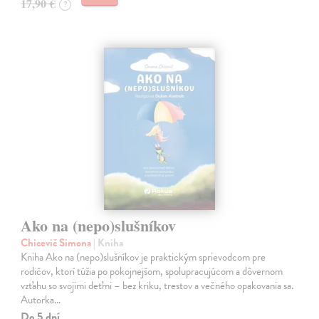
17,90 €
?
Ako na (nepo)slušníkov
Chicevič Simona
| Kniha
Kniha Ako na (nepo)slušníkov je praktickým sprievodcom pre
rodičov, ktorí túžia po pokojnejšom, spolupracujúcom a dôvernom
vzťahu so svojimi deťmi – bez kriku, trestov a večného opakovania sa.
Autorka…
Do 5 dní