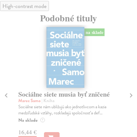
High-contrast mode
Podobné tituly
na sklade
Sociálne siete musia byť zničené
S
K
Marec Samo
| Kniha
Sociálne siete nám ubližujú ako jednotlivcom a kazia
Mik
medziľudské vzťahy, rozkladajú spoločnosť a def...
Mon
o k
Na sklade
?
Na
16,44 €