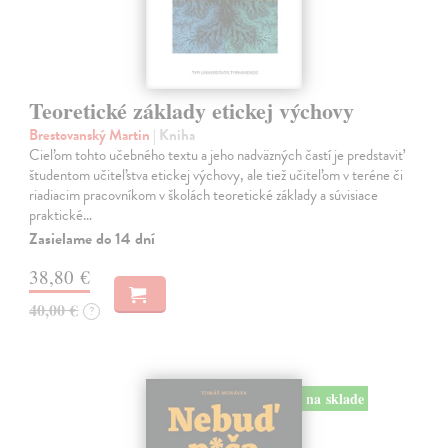
Teoretické základy etickej výchovy
Brestovanský Martin
| Kniha
Cieľom tohto učebného textu a jeho nadväzných častí je predstaviť
študentom učiteľstva etickej výchovy, ale tiež učiteľom v teréne či
riadiacim pracovníkom v školách teoretické základy a súvisiace
praktické…
Zasielame do 14 dní
38,80 €
40,00 €
?
na sklade