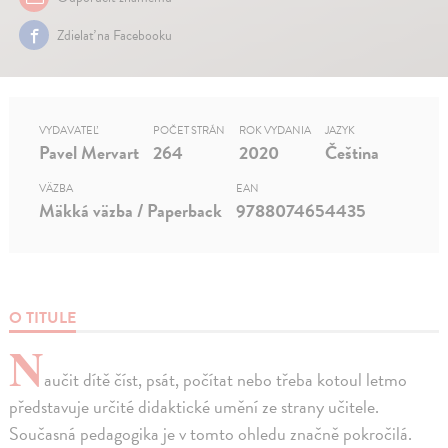
Zdielať na Facebooku
VYDAVATEĽ
POČET STRÁN
ROK VYDANIA
JAZYK
Pavel Mervart
264
2020
Čeština
VÄZBA
EAN
Mäkká väzba / Paperback
9788074654435
O TITULE
N
aučit dítě číst, psát, počítat nebo třeba kotoul letmo
představuje určité didaktické umění ze strany učitele.
Současná pedagogika je v tomto ohledu značně pokročilá.