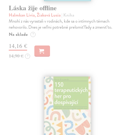
Láska žije offline
Halmkan Lívia, Žiaková Lucia
| Kniha
Mnohí z nás vyrastali v rodinách, kde sa o intímnych témach
nehovorilo. Dnes je veľmi potrebné prelomiť ľady a zmeniť to.
Na sklade
?
14,16 €
14,90 €
?