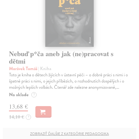
Nebuď p*ča aneb jak (ne)pracovat s
dětmi
Morávek Tomáš
| Kniha
Toto je kniha o dětech žijících v ústavní péči – o dobré práci s nimi i o
špatné práci s nimi, o jejich příbězích, o rozhodnutích dospělých i o
možných lepších volbách. Čtenář zde nalezne anonymizované,…
Na sklade
?
13,68 €
14,10 €
?
ZOBRAZIŤ ĎALŠIE Z KATEGÓRIE PEDAGOGIKA