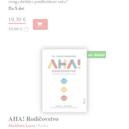
mozgu dieťaťa v predškolskom veku?
Do 5 dní
19,30 €
19,90 €
?
na sklade
AHA! Rodičovstvo
Markham Laura
| Kniha