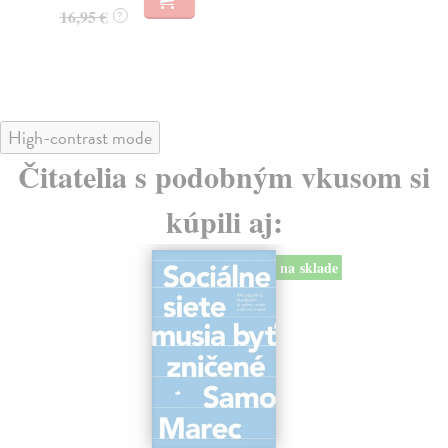
23
16,95 €
?
24
High-contrast mode
Čitatelia s podobným vkusom si
kúpili aj:
na sklade