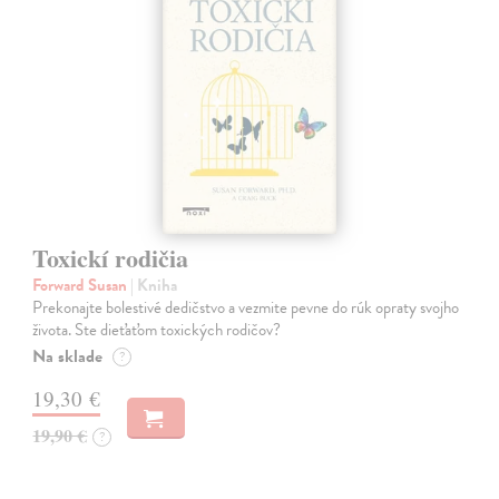
Toxickí rodičia
Forward Susan
| Kniha
Prekonajte bolestivé dedičstvo a vezmite pevne do rúk opraty svojho
života. Ste dieťaťom toxických rodičov?
Na sklade
?
19,30 €
19,90 €
?