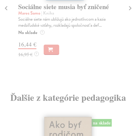
Sociálne siete musia byť zničené
S
K
Marec Samo
| Kniha
Sociálne siete nám ubližujú ako jednotlivcom a kazia
Mik
medziľudské vzťahy, rozkladajú spoločnosť a def...
Mon
o k
Na sklade
?
Na
16,44 €
23
16,95 €
?
24
Ďalšie z kategórie pedagogika
na sklade