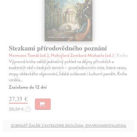
Stezkami přírodovědného poznání
Hermann Tomáš (ed.), Nohejlová Zemková Michaela (ed.)
| Kniha
Výpravná kniha nabízí jedinečný pohled na dějiny přírodních a
exaktních věd v českých zemích – prostřednictvím míst, která nesou
stopy vědeckého objevování, lidské zvídavosti i kulturní paměti. Kniha
vznikla…
Zasielame do 12 dní
27,35 €
28,20 €
?
ZOBRAZIŤ ĎALŠIE Z KATEGÓRIE EKOLÓGIA, ENVIRONMENTALISTIKA