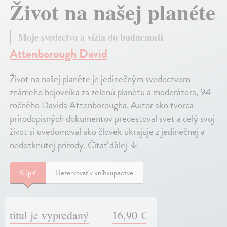
Život na našej planéte
Moje svedectvo a vízia do budúcnosti
Attenborough David
Život na našej planéte je jedinečným svedectvom
známeho bojovníka za zelenú planétu a moderátora, 94-
ročného Davida Attenborougha. Autor ako tvorca
prírodopisných dokumentov precestoval svet a celý svoj
život si uvedomoval ako človek ukrajuje z jedinečnej a
nedotknutej prírody.
Čítať ďalej
↓
Kúpiť
Rezervovať v kníhkupectve
titul je vypredaný
16,90 €