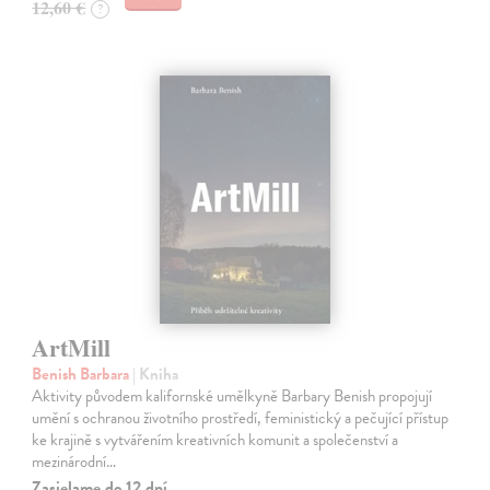
12,60 €
?
ArtMill
Benish Barbara
| Kniha
Aktivity původem kalifornské umělkyně Barbary Benish propojují
umění s ochranou životního prostředí, feministický a pečující přístup
ke krajině s vytvářením kreativních komunit a společenství a
mezinárodní…
Zasielame do 12 dní