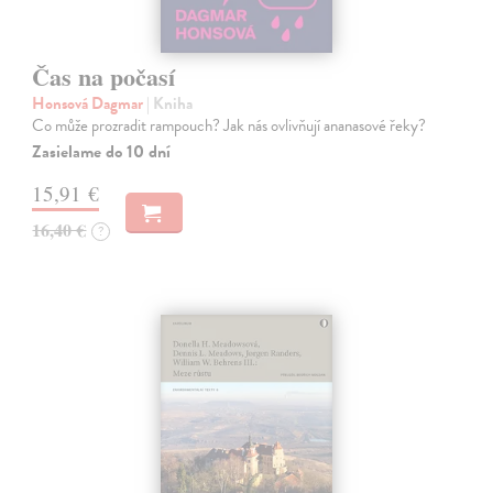
Čas na počasí
Honsová Dagmar
| Kniha
Co může prozradit rampouch? Jak nás ovlivňují ananasové řeky?
Zasielame do 10 dní
15,91 €
16,40 €
?