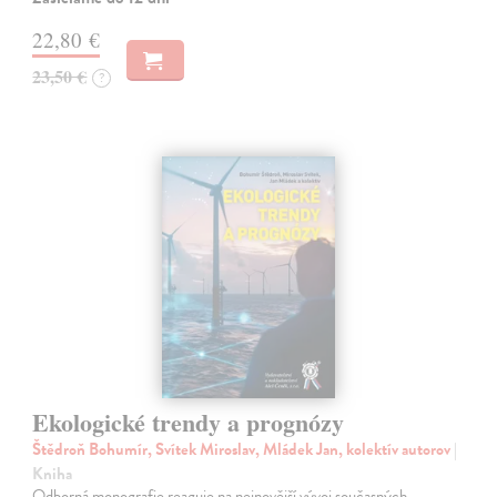
22,80 €
23,50 €
?
Ekologické trendy a prognózy
Štědroň Bohumír, Svítek Miroslav, Mládek Jan, kolektív autorov
|
Kniha
Odborná monografie reaguje na nejnovější vývoj současných