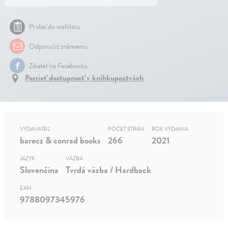
Pridať do wishlistu
Odporučiť známemu
Zdielať na Facebooku
Pozrieť dostupnosť v kníhkupectvách
VYDAVATEĽ
POČET STRÁN
ROK VYDANIA
barecz & conrad books
266
2021
JAZYK
VÄZBA
Slovenčina
Tvrdá väzba / Hardback
EAN
9788097345976