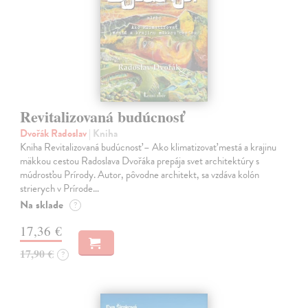
Revitalizovaná budúcnosť
Dvořák Radoslav
| Kniha
Kniha Revitalizovaná budúcnosť – Ako klimatizovať mestá a krajinu
mäkkou cestou Radoslava Dvořáka prepája svet architektúry s
múdrosťou Prírody. Autor, pôvodne architekt, sa vzdáva kolón
strierych v Prírode…
Na sklade
?
17,36 €
17,90 €
?