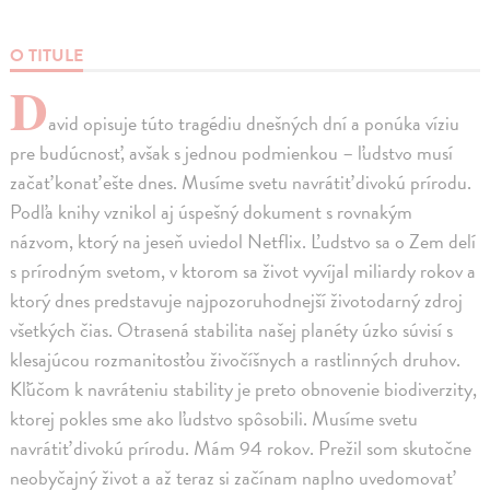
O TITULE
D
avid opisuje túto tragédiu dnešných dní a ponúka víziu
pre budúcnosť, avšak s jednou podmienkou – ľudstvo musí
začať konať ešte dnes. Musíme svetu navrátiť divokú prírodu.
Podľa knihy vznikol aj úspešný dokument s rovnakým
názvom, ktorý na jeseň uviedol Netflix. Ľudstvo sa o Zem delí
s prírodným svetom, v ktorom sa život vyvíjal miliardy rokov a
ktorý dnes predstavuje najpozoruhodnejší životodarný zdroj
všetkých čias. Otrasená stabilita našej planéty úzko súvisí s
klesajúcou rozmanitosťou živočíšnych a rastlinných druhov.
Kľúčom k navráteniu stability je preto obnovenie biodiverzity,
ktorej pokles sme ako ľudstvo spôsobili. Musíme svetu
navrátiť divokú prírodu. Mám 94 rokov. Prežil som skutočne
neobyčajný život a až teraz si začínam naplno uvedomovať