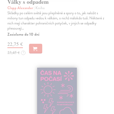
Války s odpadem
Clapp Alexander
| Kniha
Skládky po celém světě jsou přeplněné a spory o to, jak naložit s
miliony tun odpadu vedou k válkám, o nichž málokdo tuší. Některé z
nich mají charakter pohraničních potyček, v jiných se odpadky
přesouvají…
Zasielame do 10 dní
22,75 €
23,45 €
?