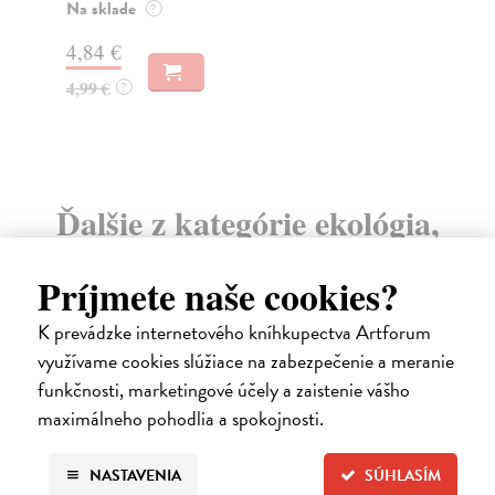
Na sklade
Za
?
4,84 €
15
4,99 €
15
?
Ďalšie z kategórie ekológia,
environmentalistika
Príjmete naše cookies?
K prevádzke internetového kníhkupectva Artforum
na sklade
využívame cookies slúžiace na zabezpečenie a meranie
funkčnosti, marketingové účely a zaistenie vášho
maximálneho pohodlia a spokojnosti.
NASTAVENIA
SÚHLASÍM