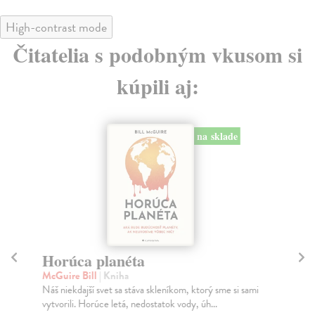
High-contrast mode
Čitatelia s podobným vkusom si
kúpili aj:
na sklade
Horúca planéta
Z
McGuire Bill
| Kniha
Ma
Náš niekdajší svet sa stáva skleníkom, ktorý sme si sami
„… 
vytvorili. Horúce letá, nedostatok vody, úh...
krá