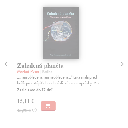
Zahalená planéta
Ak
Markoš Peter
| Kniha
Smi
„… ani oblečená, ani neoblečená…“ taká mala pred
Ešt
kráľa predstúpiť chudobná dievčina z rozprávky. Ani...
Nap
Zasielame do 12 dní
Na
15,11 €
17
15,90 €
17
?