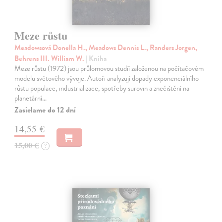
Meze růstu
Meadowsová Donella H., Meadows Dennis L., Randers Jorgen,
Behrens III. William W.
| Kniha
Meze růstu (1972) jsou průlomovou studií založenou na počítačovém
modelu světového vývoje. Autoři analyzují dopady exponenciálního
růstu populace, industrializace, spotřeby surovin a znečištění na
planetární…
Zasielame do 12 dní
14,55 €
15,00 €
?