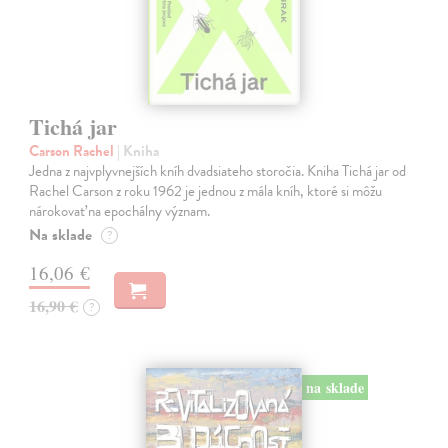
Tichá jar
Carson Rachel
| Kniha
Jedna z najvplyvnejších kníh dvadsiateho storočia. Kniha Tichá jar od
Rachel Carson z roku 1962 je jednou z mála kníh, ktoré si môžu
nárokovať na epochálny význam.
Na sklade
?
16,06 €
16,90 €
?
na sklade