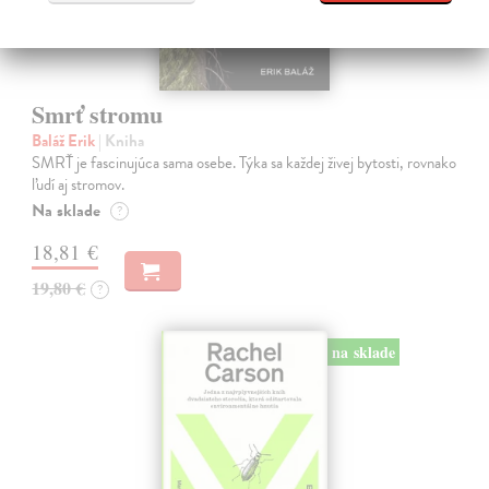
Smrť stromu
Baláž Erik
| Kniha
SMRŤ je fascinujúca sama osebe. Týka sa každej živej bytosti, rovnako
ľudí aj stromov.
Na sklade
?
18,81 €
19,80 €
?
na sklade