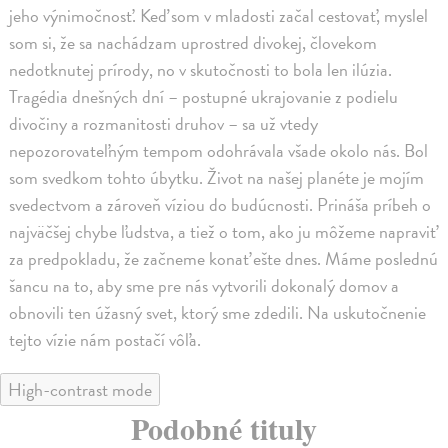
jeho výnimočnosť. Keď som v mladosti začal cestovať, myslel
som si, že sa nachádzam uprostred divokej, človekom
nedotknutej prírody, no v skutočnosti to bola len ilúzia.
Tragédia dnešných dní – postupné ukrajovanie z podielu
divočiny a rozmanitosti druhov – sa už vtedy
nepozorovateľným tempom odohrávala všade okolo nás. Bol
som svedkom tohto úbytku. Život na našej planéte je mojím
svedectvom a zároveň víziou do budúcnosti. Prináša príbeh o
najväčšej chybe ľudstva, a tiež o tom, ako ju môžeme napraviť
za predpokladu, že začneme konať ešte dnes. Máme poslednú
šancu na to, aby sme pre nás vytvorili dokonalý domov a
obnovili ten úžasný svet, ktorý sme zdedili. Na uskutočnenie
tejto vízie nám postačí vôľa.
High-contrast mode
Podobné tituly