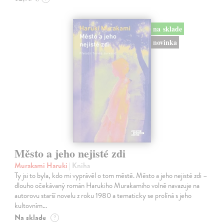
na sklade
novinka
Město a jeho nejisté zdi
Murakami Haruki
| Kniha
Ty jsi to byla, kdo mi vyprávěl o tom městě. Město a jeho nejisté zdi –
dlouho očekávaný román Harukiho Murakamiho volně navazuje na
autorovu starší novelu z roku 1980 a tematicky se prolíná s jeho
kultovním…
Na sklade
?