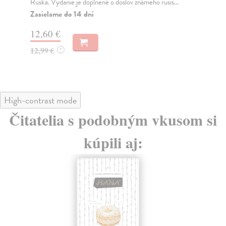
Ruska. Vydanie je doplnené o doslov známeho rusis...
maj
Zasielame do 14 dní
Na
12,60 €
13
12,99 €
13
?
High-contrast mode
Čitatelia s podobným vkusom si
kúpili aj: