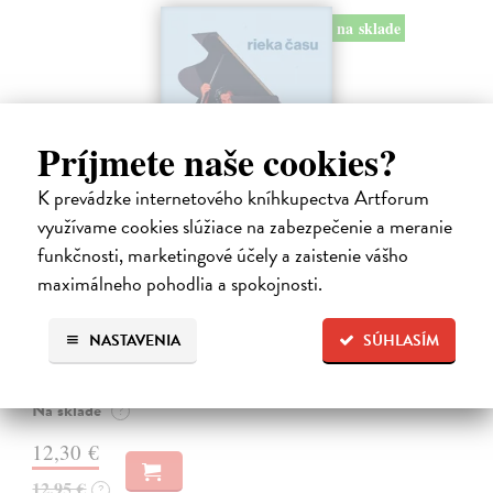
na sklade
Príjmete naše cookies?
K prevádzke internetového kníhkupectva Artforum
využívame cookies slúžiace na zabezpečenie a meranie
funkčnosti, marketingové účely a zaistenie vášho
maximálneho pohodlia a spokojnosti.
Rieka času
Mercier Pascal
| Kniha
Pascal Mercier bol vždy majstrom filozofického rozprávania. Romány
NASTAVENIA
SÚHLASÍM
Nočný vlak do Lisabonu či Váha slov podnietili milióny čitateľov k
zamysleniu sa nad veľkými témami, ako sú identita, sloboda, čas či…
Na sklade
?
12,30 €
12,95 €
?