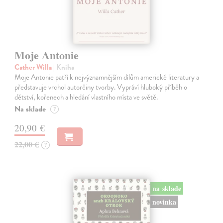
Moje Antonie
Cather Willa
| Kniha
Moje Antonie patří k nejvýznamnějším dílům americké literatury a
představuje vrchol autorčiny tvorby. Vypráví hluboký příběh o
dětství, kořenech a hledání vlastního místa ve světě.
Na sklade
?
20,90 €
22,00 €
?
na sklade
novinka