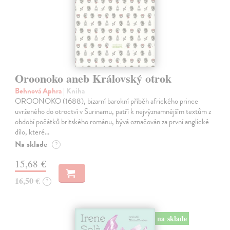
Oroonoko aneb Královský otrok
Behnová Aphra
| Kniha
OROONOKO (1688), bizarní barokní příběh afrického prince
uvrženého do otroctví v Surinamu, patří k nejvýznamnějším textům z
období počátků britského románu, bývá označován za první anglické
dílo, které…
Na sklade
?
15,68 €
16,50 €
?
na sklade