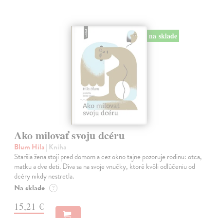
na sklade
Ako milovať svoju dcéru
Blum Hila
| Kniha
Staršia žena stojí pred domom a cez okno tajne pozoruje rodinu: otca,
matku a dve deti. Díva sa na svoje vnučky, ktoré kvôli odlúčeniu od
dcéry nikdy nestretla.
Na sklade
?
15,21 €