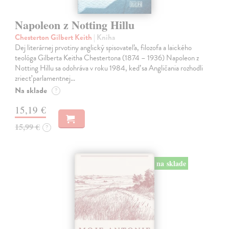
Napoleon z Notting Hillu
Chesterton Gilbert Keith
| Kniha
Dej literárnej prvotiny anglický spisovateľa, filozofa a laického
teológa Gilberta Keitha Chestertona (1874 – 1936) Napoleon z
Notting Hillu sa odohráva v roku 1984, keď sa Angličania rozhodli
zriecť parlamentnej…
Na sklade
?
15,19 €
15,99 €
?
na sklade