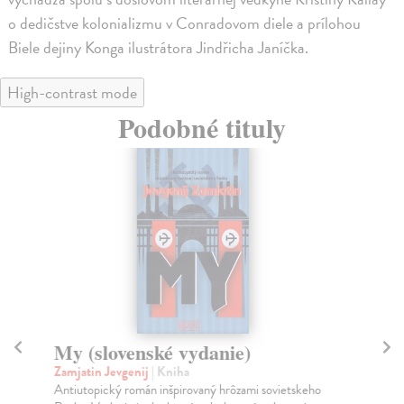
o dedičstve kolonializmu v Conradovom diele a prílohou
Biele dejiny Konga ilustrátora Jindřicha Janíčka.
High-contrast mode
Podobné tituly
My (slovenské vydanie)
M
Zamjatin Jevgenij
| Kniha
Ás
Antiutopický román inšpirovaný hrôzami sovietskeho
Val