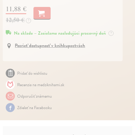
11,88 €
12,50 €
?
Na sklade – Zasielame nasledujúci pracovný deň
?
Pozrieť dostupnosť v kníhkupectvách
Pridať do wishlistu
Recenzia na medziknihami.sk
Odporučiť známemu
Zdielať na Facebooku