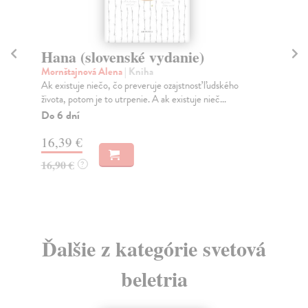
Hana (slovenské vydanie)
V
Mornštajnová Alena
| Kniha
Ki
Ak existuje niečo, čo preveruje ozajstnosť ľudského
Kol
života, potom je to utrpenie. A ak existuje nieč...
od 
Do 6 dní
Do
16,39 €
23
16,90 €
24
?
Ďalšie z kategórie svetová
beletria