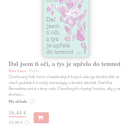
Dal jsem ti oči, a tys je upřela do temnot
Sola Irene
| Kniha
Oceňovaný folk horor z katalánských kopců oslavuje ženské tělo ve
všech podobách a rozbíjí stereotypy o ženské identitě. Stařičká
Bernadeta umírá a ženy rodu Clavellových chystají hostinu, aby ji na
druhém…
Na sklade
?
16,44 €
17,30 €
?