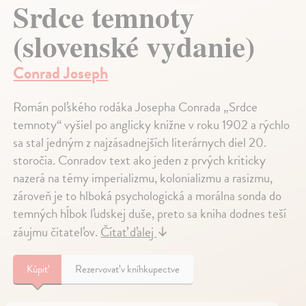
Srdce temnoty
(slovenské vydanie)
Conrad Joseph
Román poľského rodáka Josepha Conrada „Srdce
temnoty“ vyšiel po anglicky knižne v roku 1902 a rýchlo
sa stal jedným z najzásadnejších literárnych diel 20.
storočia. Conradov text ako jeden z prvých kriticky
nazerá na témy imperializmu, kolonializmu a rasizmu,
zároveň je to hlboká psychologická a morálna sonda do
temných hĺbok ľudskej duše, preto sa kniha dodnes teší
záujmu čitateľov.
Čítať ďalej
↓
Kúpiť
Rezervovať v kníhkupectve