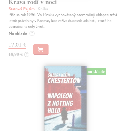
Krava rodí v noci
Statovci Pajtim
| Kniha
Píše sa rok 1996. Vo Fínsku vychovávaný osemročný chlapec trávi
letné prázdniny v Kosove, kde zažíva čudesné udalosti, ktoré ho
poznačia na celý život.
Na sklade
?
17,01 €
18,90 €
?
na sklade