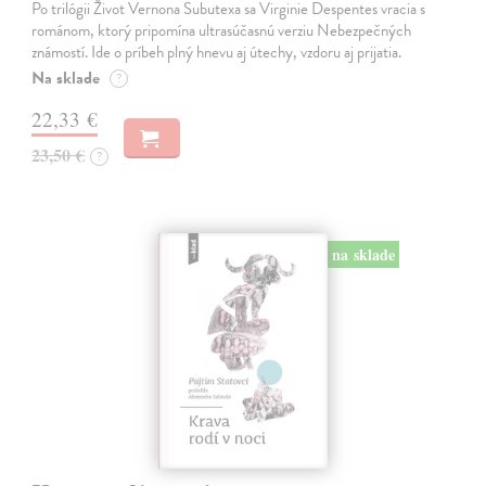
Po trilógii Život Vernona Subutexa sa Virginie Despentes vracia s
románom, ktorý pripomína ultrasúčasnú verziu Nebezpečných
známostí. Ide o príbeh plný hnevu aj útechy, vzdoru aj prijatia.
Na sklade
?
22,33 €
23,50 €
?
na sklade