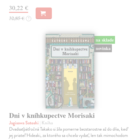
30,22 €
32,85 €
?
na sklade
novinka
Dni v kníhkupectve Morisaki
Jagisawa Satoshi
| Kniha
Dvadsaťpäťročná Takako si žila pomerne bezstarostne až do dňa, keď
jej priateľ Hideaki, za ktorého sa chcela vydať, len tak mimochodom