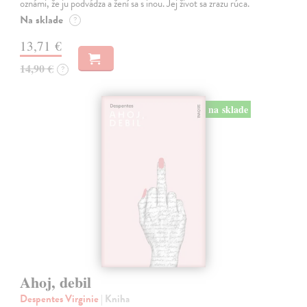
oznámi, že ju podvádza a žení sa s inou. Jej život sa zrazu rúca.
Na sklade
?
13,71 €
14,90 €
?
na sklade
Ahoj, debil
Despentes Virginie
| Kniha