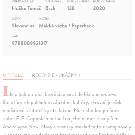
PREKLADATEĽ
VYDAVATEĽ
POČET STRÁN
ROK VYDANIA
Hučko Tomáš
Brak
138
2020
JAZYK
VÄZBA
Slovenčina
Mäkká väzba / Paperback
EAN
9788089921317
O TITULE
RECENZIE / UKÁŽKY
1
I
de o jedno z diel, ktoré síce patrí do kánonu svetovej
literatúry a k pokladom západnej kultúry, zároveň je však
nadčasové a čitateľsky atraktívne. Nie náhodou po ňom
siahol F. F. Coppola a natočil na jeho námet slávny film
Apocalypse Now. Nový slovenský preklad tejto slávnej novely
vychádza spolu s doslovom literárnej vedkyne Kristíny Kállay