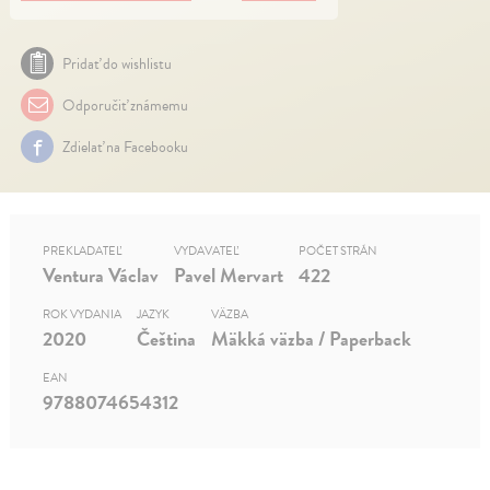
Pridať do wishlistu
Odporučiť známemu
Zdielať na Facebooku
PREKLADATEĽ
VYDAVATEĽ
POČET STRÁN
Ventura Václav
Pavel Mervart
422
ROK VYDANIA
JAZYK
VÄZBA
2020
Čeština
Mäkká väzba / Paperback
EAN
9788074654312