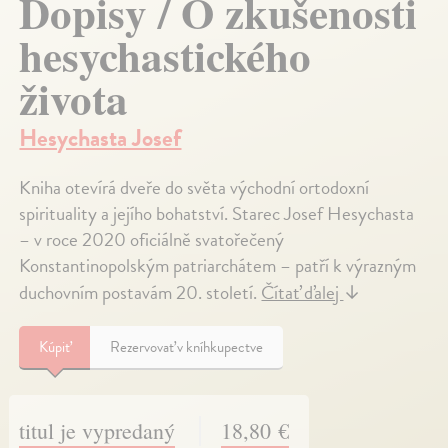
Dopisy / O zkušenosti
hesychastického
života
Hesychasta Josef
Kniha otevírá dveře do světa východní ortodoxní
spirituality a jejího bohatství. Starec Josef Hesychasta
– v roce 2020 oficiálně svatořečený
Konstantinopolským patriarchátem – patří k výrazným
duchovním postavám 20. století.
Čítať ďalej
↓
Kúpiť
Rezervovať v kníhkupectve
titul je vypredaný
18,80 €