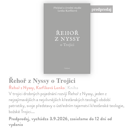
predpredaj
Řehoř z Nyssy o Trojici
Řehoř z Nyssy, Karfíková Lenka
| Kniha
V trojici drobných pojednání rozvíjí Řehoř z Nyssy, jeden z
nejzajímavějších a nejvlivnějších křesťanských teologů období
patristiky, svoje představy o ústředním tajemství křesťanské teologie,
božské Trojici.…
Predpredaj, vychádza 3.9.2026, zasielame do 12 dní od
vydania