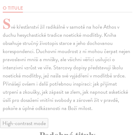
O TITULE
S
vé křesťanství žil radikálně v samotě na hoře Athos v
duchu hesychastické tradice noetické modlitby. Kniha
obsahuje stručný životopis starce a jeho dochovanou
korespondenci. Duchovní moudrost z ní mohou čerpat nejen
pravoslavní mniši a mnišky, ale všichni věřící usilující o
intenzivní vzrůst ve víře. Starcovy dopisy představují školu
noetické modlitby, jež našla své vyjádření v modlitbě srdce.
Přinášejí ovšem i další potřebnou inspiraci: jak přijímat
utrpení a zkoušky, jak zápasit se zlem, jak napnout asketické
úsilí pro dosažení vnitřní svobody a zároveň žít v pravdě,
pokoře a úplné odkázanosti na Boží milost.
High-contrast mode
Podobné tituly