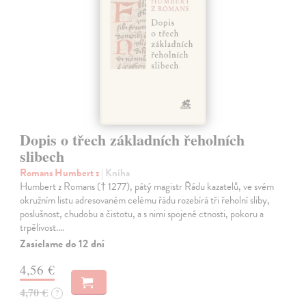
Dopis o třech základních řeholních
slibech
Romans Humbert z
| Kniha
Humbert z Romans († 1277), pátý magistr Řádu kazatelů, ve svém
okružním listu adresovaném celému řádu rozebírá tři řeholní sliby,
poslušnost, chudobu a čistotu, a s nimi spojené ctnosti, pokoru a
trpělivost.…
Zasielame do 12 dní
4,56 €
4,70 €
?