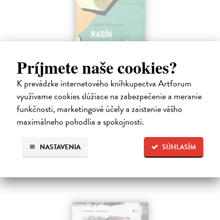
Príjmete naše cookies?
Rabín sa rozpráva s Ježišom
K prevádzke internetového kníhkupectva Artforum
Neusner Jacob
| Kniha
využívame cookies slúžiace na zabezpečenie a meranie
Autor knihy sa v duchu stáva v Galilei poslucháčom Ježišovej Reči na
funkčnosti, marketingové účely a zaistenie vášho
vrchu. Ako pravoverný rabín sa usiluje pozorne počúvať tohto nového
maximálneho pohodlia a spokojnosti.
učiteľa a porovnáva jeho učenie s tým, čo hovorí židovská Tóra.
Na sklade
NASTAVENIA
SÚHLASÍM
12,60 €
14,00 €
?