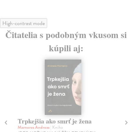
High-contrast mode
Čitatelia s podobným vkusom si
kúpili aj:
Trpkejšia ako smrť je žena
P
Marneros Andreas
| Kniha
Bor