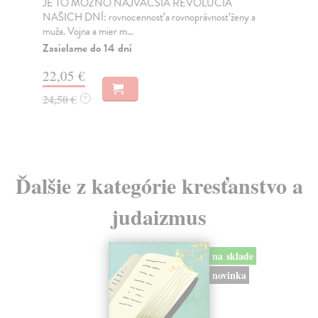
JE TO MOŽNO NAJVÄČŠIA REVOLÚCIA
Tát
NAŠICH DNÍ: rovnocennosť a rovnoprávnosť ženy a
Bor
muža. Vojna a mier m...
Na
Zasielame do 14 dní
18
22,05 €
19
24,50 €
?
Ďalšie z kategórie kresťanstvo a
judaizmus
na sklade
novinka