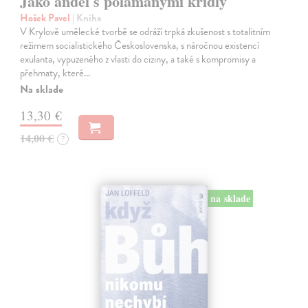
Jako anděl s polámanými křídly
Hošek Pavel
| Kniha
V Krylově umělecké tvorbě se odráží trpká zkušenost s totalitním
režimem socialistického Československa, s náročnou existencí
exulanta, vypuzeného z vlasti do ciziny, a také s kompromisy a
přehmaty, které…
Na sklade
13,30 €
14,00 €
?
na sklade