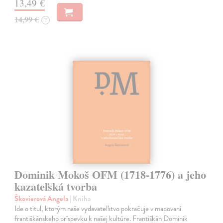
13,49 €
14,99 €
?
Dominik Mokoš OFM (1718-1776) a jeho
kazateľská tvorba
Škovierová Angela
| Kniha
Ide o titul, ktorým naše vydavateľstvo pokračuje v mapovaní
františkánskeho príspevku k našej kultúre. Františkán Dominik