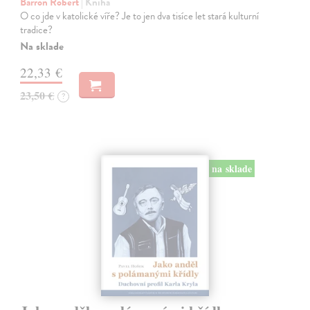
Barron Robert
| Kniha
O co jde v katolické víře? Je to jen dva tisíce let stará kulturní
tradice?
Na sklade
22,33 €
23,50 €
?
na sklade