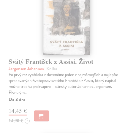
Svätý František z Assisi. Život
Jorgensen Johannes
| Kniha
Po prvý raz vychádza v slovenčine jeden z najznámejších a najlepšie
spracovaných životopisov svätého Františka z Assisi, ktorý napísal –
možno trochu prekvapivo – dánsky autor Johannes Jorgensen.
Plynulým…
Do 3 dní
14,45 €
14,90 €
?