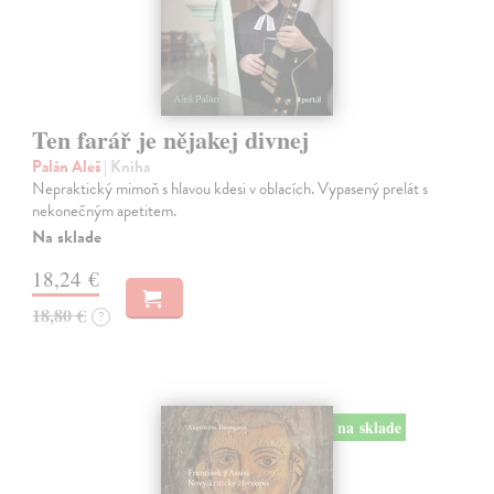
Ten farář je nějakej divnej
Palán Aleš
| Kniha
Nepraktický mimoň s hlavou kdesi v oblacích. Vypasený prelát s
nekonečným apetitem.
Na sklade
18,24 €
18,80 €
?
na sklade