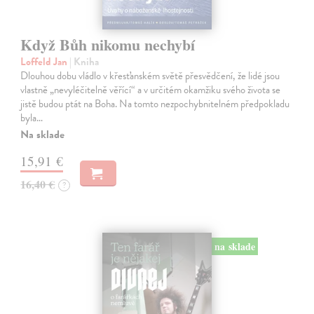
Když Bůh nikomu nechybí
Loffeld Jan
| Kniha
Dlouhou dobu vládlo v křesťanském světě přesvědčení, že lidé jsou
vlastně „nevyléčitelně věřící“ a v určitém okamžiku svého života se
jistě budou ptát na Boha. Na tomto nezpochybnitelném předpokladu
byla…
Na sklade
15,91 €
16,40 €
?
na sklade