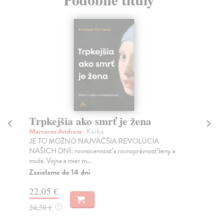
Trpkejšia ako smrť je žena
P
Marneros Andreas
| Kniha
Bor
JE TO MOŽNO NAJVÄČŠIA REVOLÚCIA
Tát
NAŠICH DNÍ: rovnocennosť a rovnoprávnosť ženy a
Bor
muža. Vojna a mier m...
Na
Zasielame do 14 dní
18
22,05 €
19
24,50 €
?