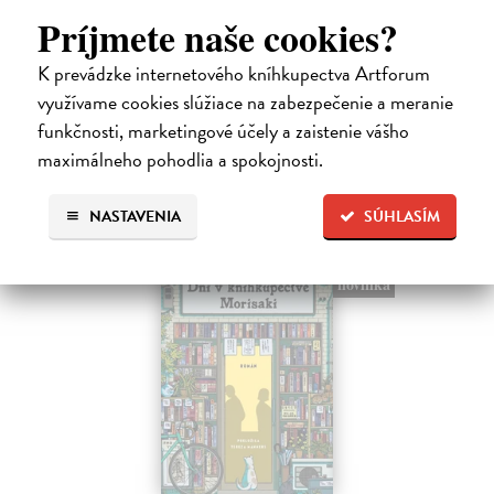
Ty jsi to byla, kdo mi vyprávěl o tom městě. Město a jeho nejisté zdi –
Príjmete naše cookies?
dlouho očekávaný román Harukiho Murakamiho volně navazuje na
autorovu starší novelu z roku 1980 a tematicky se prolíná s jeho
K prevádzke internetového kníhkupectva Artforum
kultovním…
Na sklade
využívame cookies slúžiace na zabezpečenie a meranie
?
funkčnosti, marketingové účely a zaistenie vášho
30,22 €
maximálneho pohodlia a spokojnosti.
32,85 €
?
NASTAVENIA
SÚHLASÍM
na sklade
novinka