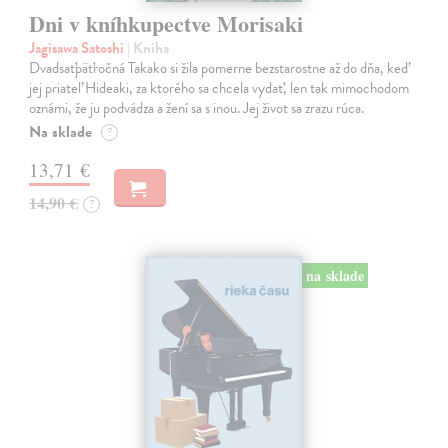
Dni v kníhkupectve Morisaki
Jagisawa Satoshi
| Kniha
Dvadsaťpäťročná Takako si žila pomerne bezstarostne až do dňa, keď
jej priateľ Hideaki, za ktorého sa chcela vydať, len tak mimochodom
oznámi, že ju podvádza a žení sa s inou. Jej život sa zrazu rúca.
Na sklade
?
13,71 €
14,90 €
?
na sklade