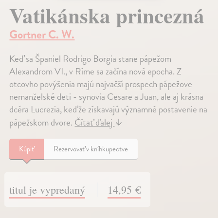
Vatikánska princezná
Gortner C. W.
Keď sa Španiel Rodrigo Borgia stane pápežom
Alexandrom VI., v Ríme sa začína nová epocha. Z
otcovho povýšenia majú najväčší prospech pápežove
nemanželské deti - synovia Cesare a Juan, ale aj krásna
dcéra Lucrezia, keďže získavajú významné postavenie na
pápežskom dvore.
Čítať ďalej
↓
Kúpiť
Rezervovať v kníhkupectve
titul je vypredaný
14,95 €