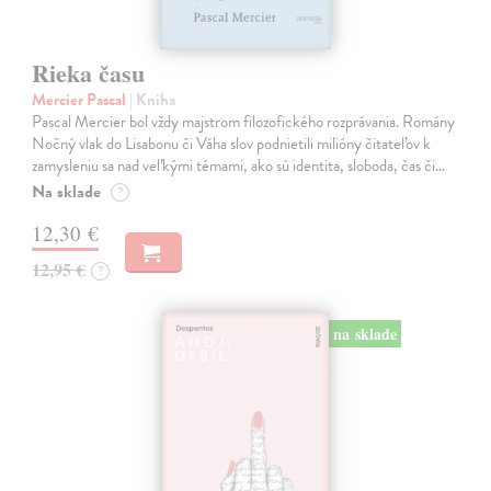
Rieka času
Mercier Pascal
| Kniha
Pascal Mercier bol vždy majstrom filozofického rozprávania. Romány
Nočný vlak do Lisabonu či Váha slov podnietili milióny čitateľov k
zamysleniu sa nad veľkými témami, ako sú identita, sloboda, čas či…
Na sklade
?
12,30 €
12,95 €
?
na sklade