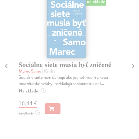
na sklade
Sociálne siete musia byť zničené
S
K
Marec Samo
| Kniha
Sociálne siete nám ubližujú ako jednotlivcom a kazia
Mik
medziľudské vzťahy, rozkladajú spoločnosť a def...
Mon
o k
Na sklade
?
Na
16,44 €
23
16,95 €
?
24