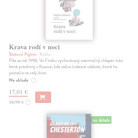
Krava rodí v noci
Statovci Pajtim
| Kniha
Píše sa rok 1996. Vo Fínsku vychovávaný osemročný chlapec trávi
letné prázdniny v Kosove, kde zažíva čudesné udalosti, ktoré ho
poznačia na celý život.
Na sklade
?
17,01 €
18,90 €
?
na sklade