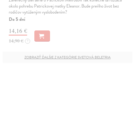
okolo pohrebu Patrickovej matky Eleanor. Bude preňho život bez
rodičov vytúženým vyslobodením?
Do 5 dní
14,16 €
14,90 €
?
ZOBRAZIŤ ĎALŠIE Z KATEGÓRIE SVETOVÁ BELETRIA