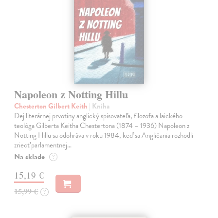
Napoleon z Notting Hillu
Chesterton Gilbert Keith
| Kniha
Dej literárnej prvotiny anglický spisovateľa, filozofa a laického
teológa Gilberta Keitha Chestertona (1874 – 1936) Napoleon z
Notting Hillu sa odohráva v roku 1984, keď sa Angličania rozhodli
zriecť parlamentnej…
Na sklade
?
15,19 €
15,99 €
?