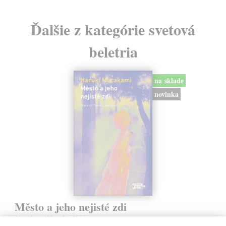
Ďalšie z kategórie svetová
beletria
na sklade
novinka
Město a jeho nejisté zdi
Murakami Haruki
| Kniha