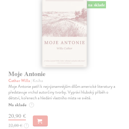
na sklade
Moje Antonie
Cather Willa
| Kniha
Moje Antonie patří k nejvýznamnějším dílům americké literatury a
představuje vrchol autorčiny tvorby. Vypráví hluboký příběh o
dětství, kořenech a hledání vlastního místa ve světě.
Na sklade
?
20,90 €
22,00 €
?