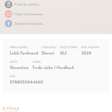
Pridať do wishlistu
Odporučiť známemu
Zdielať na Facebooku
PREKLADATEĽ
VYDAVATEĽ
POČET STRÁN
ROK VYDANIA
Lalák Ferdinand
Slovart
352
2020
JAZYK
VÄZBA
Slovenčina
Tvrdá väzba / Hardback
EAN
9788055644660
O TITULE