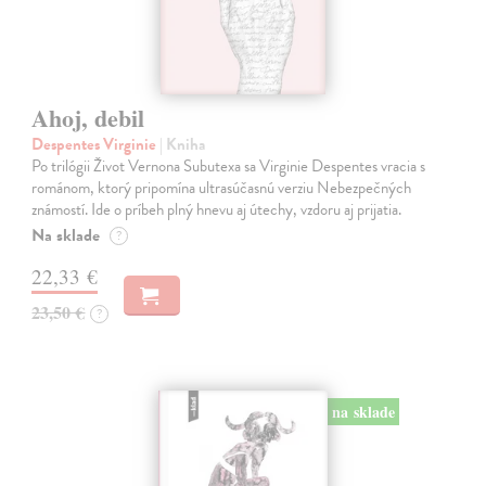
Ahoj, debil
Despentes Virginie
| Kniha
Po trilógii Život Vernona Subutexa sa Virginie Despentes vracia s
románom, ktorý pripomína ultrasúčasnú verziu Nebezpečných
známostí. Ide o príbeh plný hnevu aj útechy, vzdoru aj prijatia.
Na sklade
?
22,33 €
23,50 €
?
na sklade