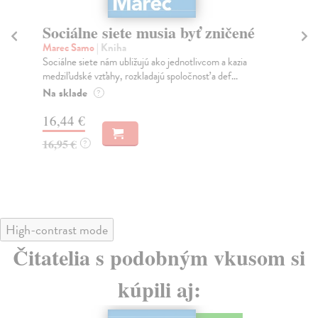
Sociálne siete musia byť zničené
S
K
Marec Samo
| Kniha
Sociálne siete nám ubližujú ako jednotlivcom a kazia
Mik
medziľudské vzťahy, rozkladajú spoločnosť a def...
Mon
o k
Na sklade
?
Na
16,44 €
23
16,95 €
?
24
High-contrast mode
Čitatelia s podobným vkusom si
kúpili aj: