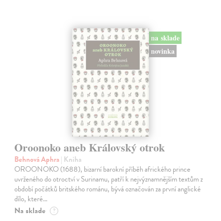
na sklade
novinka
Oroonoko aneb Královský otrok
Behnová Aphra
| Kniha
OROONOKO (1688), bizarní barokní příběh afrického prince
uvrženého do otroctví v Surinamu, patří k nejvýznamnějším textům z
období počátků britského románu, bývá označován za první anglické
dílo, které…
Na sklade
?