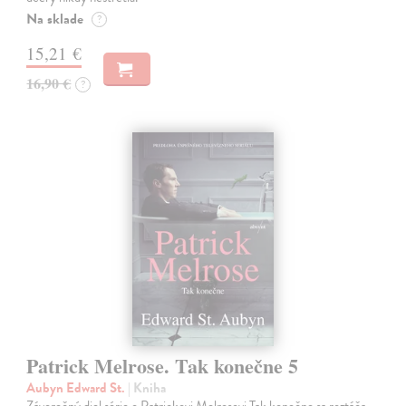
Na sklade
?
15,21 €
16,90 €
?
Patrick Melrose. Tak konečne 5
Aubyn Edward St.
| Kniha
Záverečný diel série o Patrickovi Melrosovi Tak konečne sa roztáča