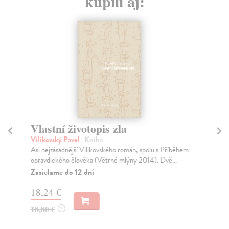
kúpili aj:
Vlastní životopis zla
Ži
Vilikovský Pavel
| Kniha
Ma
Asi nejzásadnější Vilikovského román, spolu s Příběhem
Sbí
opravdického člověka (Větrné mlýny 2014). Dvě...
Za
Zasielame do 12 dní
10
18,24 €
10
18,80 €
?