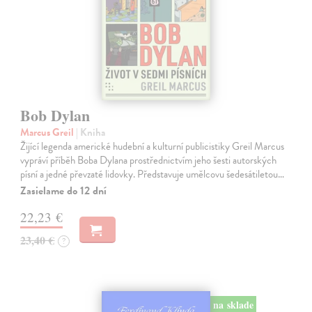
Bob Dylan
Marcus Greil
| Kniha
Žijící legenda americké hudební a kulturní publicistiky Greil Marcus
vypráví příběh Boba Dylana prostřednictvím jeho šesti autorských
písní a jedné převzaté lidovky. Představuje umělcovu šedesátiletou…
Zasielame do 12 dní
22,23 €
23,40 €
?
na sklade