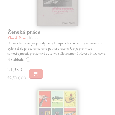
Ženská práce
Klusák Pavel
| Kniha
Popová historie, jak ji psaly ženy Chápání lidské tvorby a tvořivosti
bylo a stále je poznamenané patriarchátem. Co je pro muže
samozřejmostí, pro ženské autorky stále znamená výzvu a bitvu navíc.
Na sklade
?
21,38 €
22,50 €
?