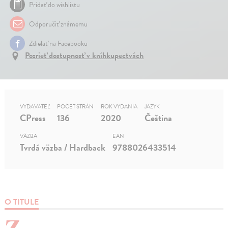
Pridať do wishlistu
Odporučiť známemu
Zdielať na Facebooku
Pozrieť dostupnosť v kníhkupectvách
VYDAVATEĽ
POČET STRÁN
ROK VYDANIA
JAZYK
CPress
136
2020
Čeština
VÄZBA
EAN
Tvrdá väzba / Hardback
9788026433514
O TITULE
Z