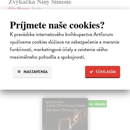
Žvýkačka Niny Simone
Ellis Warren
| Kniha
Ellisova kniha je neobvyklou literární poctou legendární jazzové
zpěvačce a pianistce Nině Simone. Světoznámý hudebník v ní vypráví
Príjmete naše cookies?
příběh zdánlivě bezvýznamného předmětu – žvýkačky, kterou
Simone během…
K prevádzke internetového kníhkupectva Artforum
Na sklade
?
využívame cookies slúžiace na zabezpečenie a meranie
funkčnosti, marketingové účely a zaistenie vášho
12,92 €
maximálneho pohodlia a spokojnosti.
13,60 €
?
NASTAVENIA
SÚHLASÍM
na sklade