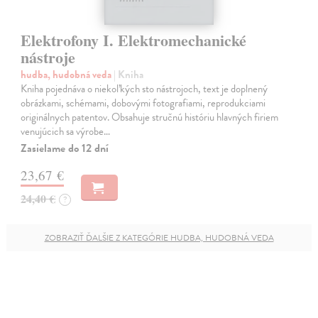
Elektrofony I. Elektromechanické
nástroje
hudba, hudobná veda
| Kniha
Kniha pojednáva o niekoľkých sto nástrojoch, text je doplnený
obrázkami, schémami, dobovými fotografiami, reprodukciami
originálnych patentov. Obsahuje stručnú históriu hlavných firiem
venujúcich sa výrobe…
Zasielame do 12 dní
23,67 €
24,40 €
?
ZOBRAZIŤ ĎALŠIE Z KATEGÓRIE HUDBA, HUDOBNÁ VEDA