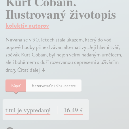
Kurt Cobain.
Ilustrovaný životopis
kolektív autorov
Nirvana se v 90. letech stala úkazem, který do vod
popové hudby přinesl závan alternativy. Její hlavní tvář,
zpěvák Kurt Cobain, byl nejen velmi nadaným umělcem,
ale i bohémem s duší rozervanou depresemi a užíváním
drog.
Čítať ďalej
↓
Kúpiť
Rezervovať v kníhkupectve
titul je vypredaný
16,49 €