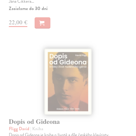
Jána Cikkera…
Zasielame do 30 dní
22,00 €
Dopis od Gideona
Fligg David
| Kniha
Dopis od Gideona je kniha o životě a díle českého klavíristy,