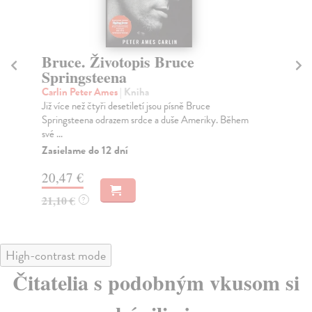
Bruce. Životopis Bruce
K
Springsteena
kol
Kom
Carlin Peter Ames
| Kniha
ako
Již více než čtyři desetiletí jsou písně Bruce
Springsteena odrazem srdce a duše Ameriky. Během
Za
své ...
17
Zasielame do 12 dní
17
20,47 €
21,10 €
?
High-contrast mode
Čitatelia s podobným vkusom si