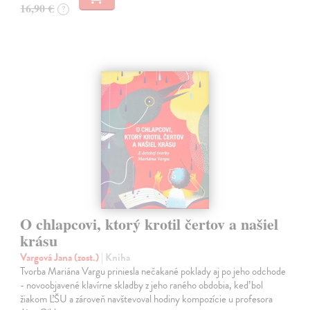
16,90 €
?
O chlapcovi, ktorý krotil čertov a našiel
krásu
Vargová Jana (zost.)
| Kniha
Tvorba Mariána Vargu priniesla nečakané poklady aj po jeho odchode
- novoobjavené klavírne skladby z jeho raného obdobia, keď bol
žiakom ĽŠU a zároveň navštevoval hodiny kompozície u profesora