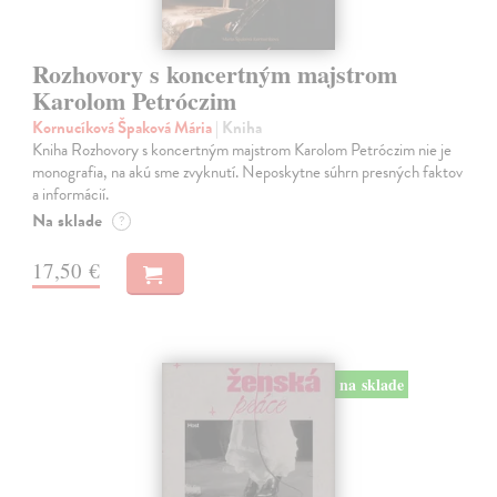
Rozhovory s koncertným majstrom
Karolom Petróczim
Kornucíková Špaková Mária
| Kniha
Kniha Rozhovory s koncertným majstrom Karolom Petróczim nie je
monografia, na akú sme zvyknutí. Neposkytne súhrn presných faktov
a informácií.
Na sklade
?
17,50 €
na sklade