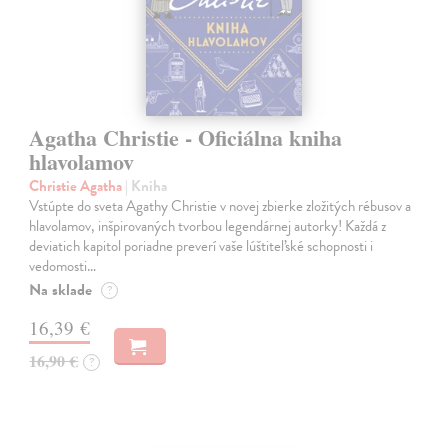
Agatha Christie - Oficiálna kniha
hlavolamov
Christie Agatha
| Kniha
Vstúpte do sveta Agathy Christie v novej zbierke zložitých rébusov a
hlavolamov, inšpirovaných tvorbou legendárnej autorky! Každá z
deviatich kapitol poriadne preverí vaše lúštiteľské schopnosti i
vedomosti…
Na sklade
?
16,39 €
16,90 €
?