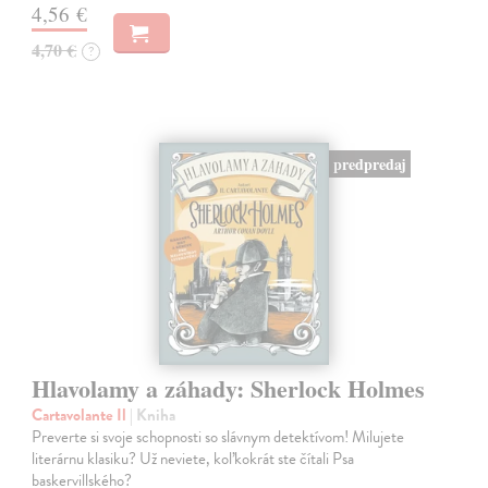
4,56 €
4,70 €
?
predpredaj
Hlavolamy a záhady: Sherlock Holmes
Cartavolante Il
| Kniha
Preverte si svoje schopnosti so slávnym detektívom! Milujete
literárnu klasiku? Už neviete, koľkokrát ste čítali Psa
baskervillského?