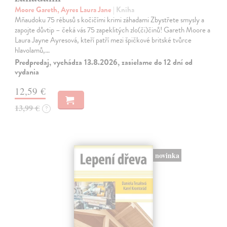
Moore Gareth, Ayres Laura Jane
| Kniha
Mňaudoku 75 rébusů s kočičími krimi záhadami Zbystřete smysly a
zapojte důvtip – čeká vás 75 zapeklitých zlo(či)činů! Gareth Moore a
Laura Jayne Ayresová, kteří patří mezi špičkové britské tvůrce
hlavolamů,…
Predpredaj, vychádza 13.8.2026, zasielame do 12 dní od
vydania
12,59 €
13,99 €
?
novinka