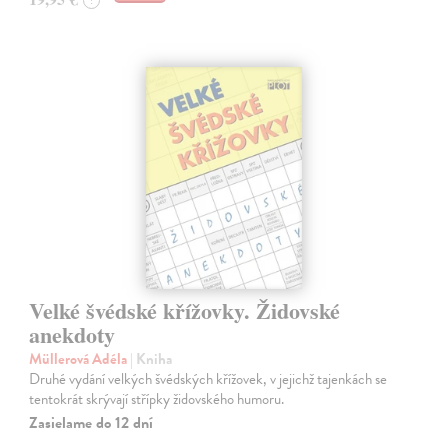
?
Velké švédské křížovky. Židovské
anekdoty
Müllerová Adéla
| Kniha
Druhé vydání velkých švédských křížovek, v jejichž tajenkách se
tentokrát skrývají střípky židovského humoru.
Zasielame do 12 dní