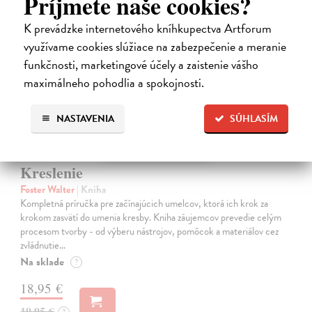
Príjmete naše cookies?
K prevádzke internetového kníhkupectva Artforum
na sklade
využívame cookies slúžiace na zabezpečenie a meranie
funkčnosti, marketingové účely a zaistenie vášho
maximálneho pohodlia a spokojnosti.
NASTAVENIA
SÚHLASÍM
Kreslenie
Foster Walter
| Kniha
Kompletná príručka pre začínajúcich umelcov, ktorá ich krok za
krokom zasvätí do umenia kresby. Kniha záujemcov prevedie celým
procesom tvorby - od výberu nástrojov, pomôcok a materiálov cez
zvládnutie…
Na sklade
?
18,95 €
19,95 €