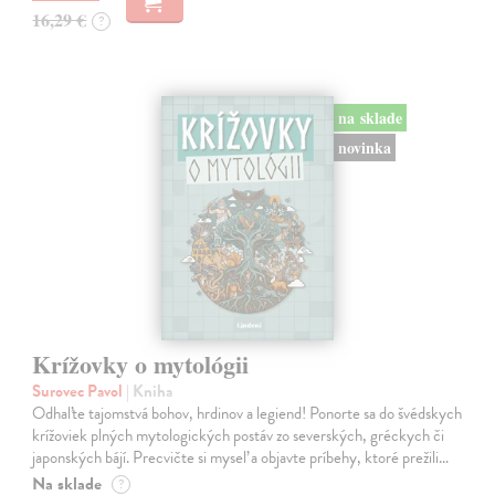
16,29 €
?
na sklade
novinka
Krížovky o mytológii
Surovec Pavol
| Kniha
Odhaľte tajomstvá bohov, hrdinov a legiend! Ponorte sa do švédskych
krížoviek plných mytologických postáv zo severských, gréckych či
japonských bájí. Precvičte si myseľ a objavte príbehy, ktoré prežili…
Na sklade
?