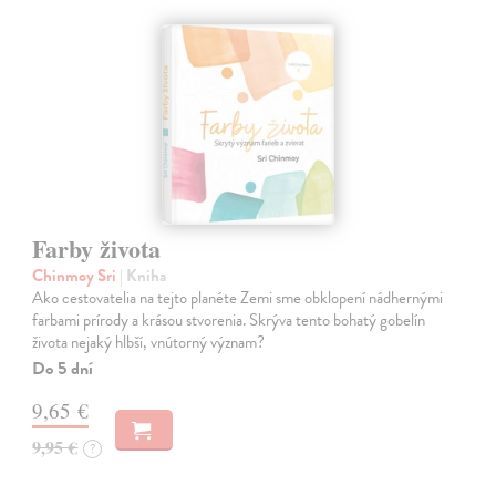
Farby života
Chinmoy Sri
| Kniha
Ako cestovatelia na tejto planéte Zemi sme obklopení nádhernými
farbami prírody a krásou stvorenia. Skrýva tento bohatý gobelín
života nejaký hlbší, vnútorný význam?
Do 5 dní
9,65 €
9,95 €
?