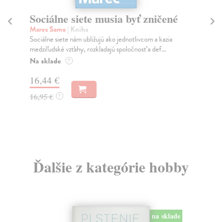
Sociálne siete musia byť zničené
S
K
Marec Samo
| Kniha
Sociálne siete nám ubližujú ako jednotlivcom a kazia
Mik
medziľudské vzťahy, rozkladajú spoločnosť a def...
Mon
o k
Na sklade
?
Na
16,44 €
23
16,95 €
?
24
Ďalšie z kategórie hobby
na sklade