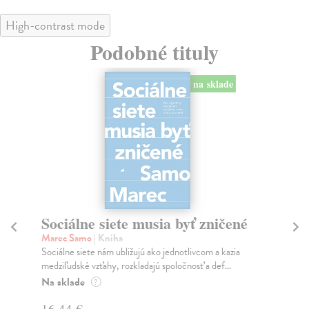
High-contrast mode
Podobné tituly
na sklade
Sociálne siete musia byť zničené
S
K
Marec Samo
| Kniha
Sociálne siete nám ubližujú ako jednotlivcom a kazia
Mik
medziľudské vzťahy, rozkladajú spoločnosť a def...
Mon
o k
Na sklade
?
Na
16,44 €