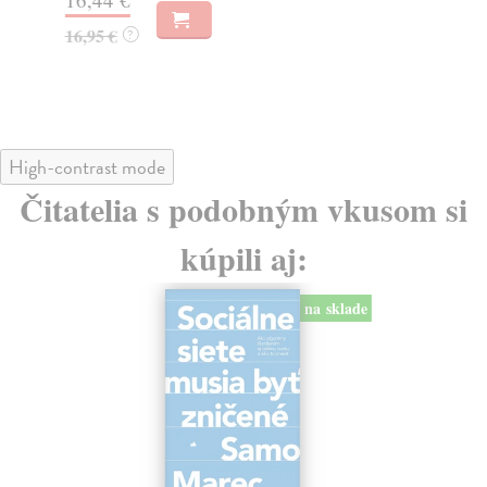
23
16,95 €
?
24
High-contrast mode
Čitatelia s podobným vkusom si
kúpili aj:
na sklade