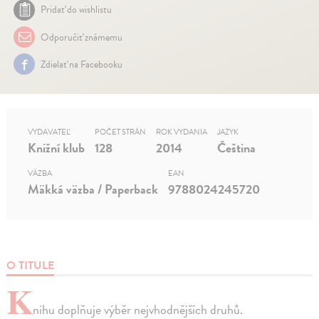
Pridať do wishlistu
Odporučiť známemu
Zdielať na Facebooku
VYDAVATEĽ
POČET STRÁN
ROK VYDANIA
JAZYK
Knižní klub
128
2014
Čeština
VÄZBA
EAN
Mäkká väzba / Paperback
9788024245720
O TITULE
K
nihu doplňuje výběr nejvhodnějších druhů.