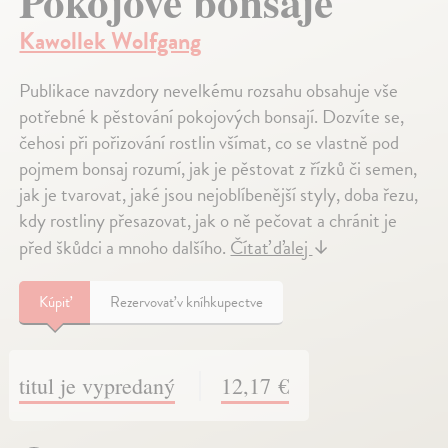
Pokojové bonsaje
Kawollek Wolfgang
Publikace navzdory nevelkému rozsahu obsahuje vše
potřebné k pěstování pokojových bonsají. Dozvíte se,
čehosi při pořizování rostlin všímat, co se vlastně pod
pojmem bonsaj rozumí, jak je pěstovat z řízků či semen,
jak je tvarovat, jaké jsou nejoblíbenější styly, doba řezu,
kdy rostliny přesazovat, jak o ně pečovat a chránit je
před škůdci a mnoho dalšího.
Čítať ďalej
↓
Kúpiť
Rezervovať v kníhkupectve
titul je vypredaný
12,17 €