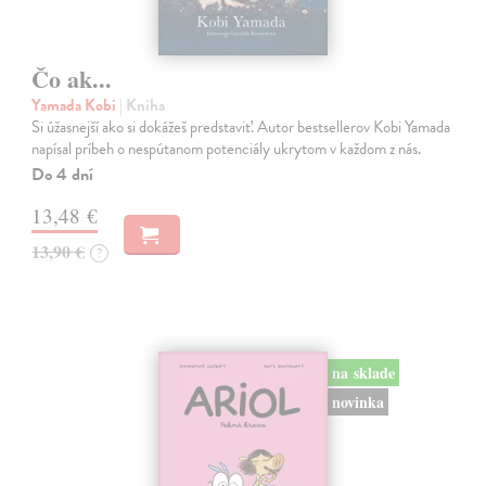
Čo ak...
Yamada Kobi
| Kniha
Si úžasnejší ako si dokážeš predstaviť. Autor bestsellerov Kobi Yamada
napísal príbeh o nespútanom potenciály ukrytom v každom z nás.
Do 4 dní
13,48 €
13,90 €
?
na sklade
novinka