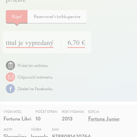
Kúpiť
Rezervovať v kníhkupectve
titul je vypredaný
6,70 €
Pridať do wishlistu
Odporučiť známemu
Zdielať na Facebooku
VYDAVATEĽ
POČET STRÁN
ROK VYDANIA
EDÍCIA
Fortuna Libri
10
2013
Fortuna Junior
JAZYK
VÄZBA
EAN
Slovenčina
leporelo
9788081420764