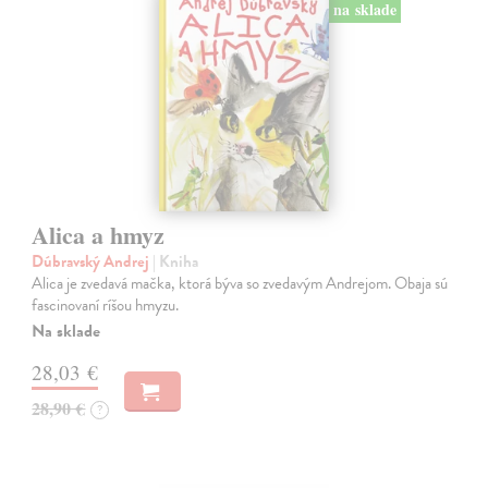
na sklade
Alica a hmyz
Dúbravský Andrej
| Kniha
Alica je zvedavá mačka, ktorá býva so zvedavým Andrejom. Obaja sú
fascinovaní ríšou hmyzu.
Na sklade
28,03 €
28,90 €
?