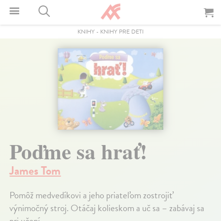
KNIHY
-
KNIHY PRE DETI
Poďme sa hrať!
James Tom
Pomôž medvedíkovi a jeho priateľom zostrojiť
výnimočný stroj. Otáčaj kolieskom a uč sa – zabávaj sa
pri učení.