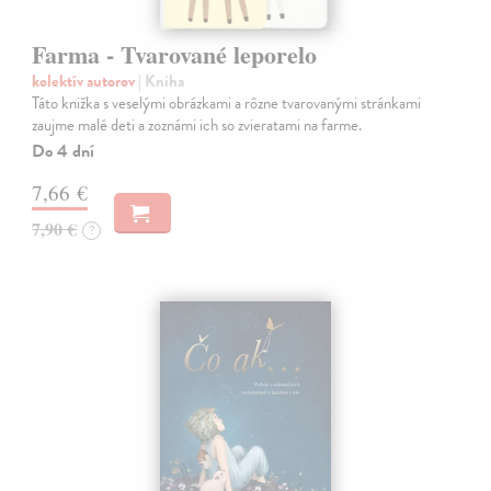
Farma - Tvarované leporelo
kolektív autorov
| Kniha
Táto knižka s veselými obrázkami a rôzne tvarovanými stránkami
zaujme malé deti a zoznámi ich so zvieratami na farme.
Do 4 dní
7,66 €
7,90 €
?