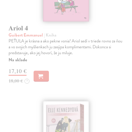
Ariol 4
Guibert Emmanuel
| Kniha
PEŤULA je krásna a ako pekne vonia! Ariol sedí v triede rovno za ňou
a vo svojich myšlienkach ju zasýpa komplimentami. Dokonca si
predstavuje, ako jej hovorí, že ju miluje.
Na sklade
17,10 €
18,00 €
?