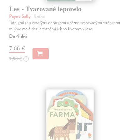
Les - Tvarované leporelo
Payne Sally
| Kniha
Táto knižka s veselými obrázkami a rôzne tvarovanými stránkami
zaujme malé deti a zoznámi ich so životom v lese.
Do 4 dní
7,66 €
7,90 €
?