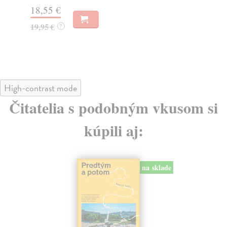
Za
31,21 €
2
32,85 €
?
2
High-contrast mode
Čitatelia s podobným vkusom si
kúpili aj:
na sklade