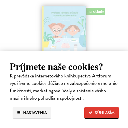
na sklade
Príjmete naše cookies?
Profesor Tekvička a Števko v domácom
laboratóriu
K prevádzke internetového kníhkupectva Artforum
Šušaníková Ivana
| Kniha
využívame cookies slúžiace na zabezpečenie a meranie
Vedeli ste, že si doma môžete vyrobiť soľné šperky, vlastné jogurty,
funkčnosti, marketingové účely a zaistenie vášho
recyklovaný papier aj dúhu? Vyskúšajte so svojimi deťmi tridsať
maximálneho pohodlia a spokojnosti.
jednoduchých pokusov s bežnými predmetmi a materiálmi.
Na sklade
NASTAVENIA
SÚHLASÍM
14,20 €
14,95 €
?