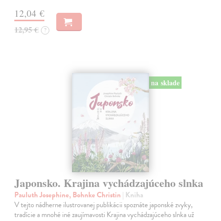
12,04 €
12,95 €
?
na sklade
Japonsko. Krajina vychádzajúceho slnka
Pauluth Josephine, Bohnke Christin
| Kniha
V tejto nádherne ilustrovanej publikácii spoznáte japonské zvyky,
tradície a mnohé iné zaujímavosti Krajina vychádzajúceho slnka už