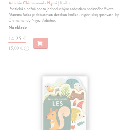
Adichie Chimamanda Ngozi
| Kniha
Poetická a nežná pocta jednoduchým radostiam rodinného života.
Mamina šatka je debutovou detskou knižkou nigérijskej spisovateľky
Chimamandy Ngozi Adichie.
Na sklade
14,25 €
15,00 €
?