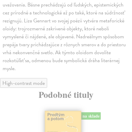
uvažovania. Básne prechádzajú od ľudských, epistemických
cez prírodné a technologické až po také, ktoré na súdržnosť
rezignujú. Liza Gennart vo svojej poézii vytvára metaforické
oloidy: trojrozmerné zakrivené objekty, ktoré neboli
vymyslené či nájdené, ale objavené. Nadreálnym spôsobom
prepája tvary prichádzajúce z rôznych smerov a do priestoru
vrhá nekonvenčné svetlo. Ak týmto oloidom dovolíte
rozkotúľať sa, odmenou bude symbolická dráha literárnej
mysle.
High-contrast mode
Podobné tituly
na sklade