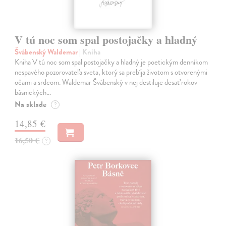
V tú noc som spal postojačky a hladný
Švábenský Waldemar
| Kniha
Kniha V tú noc som spal postojačky a hladný je poetickým denníkom
nespavého pozorovateľa sveta, ktorý sa prebíja životom s otvorenými
očami a srdcom. Waldemar Švábenský v nej destiluje desať rokov
básnických…
Na sklade
?
14,85 €
16,50 €
?