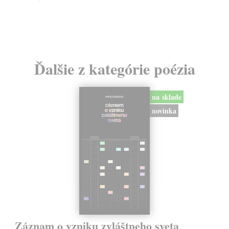
24
Ďalšie z kategórie poézia
na sklade
novinka
Záznam o vzniku zvláštneho sveta