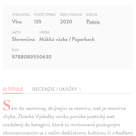
VYDAVATEĽ
POČET STRÁN
ROK VYDANIA
EDÍCIA
Vlna
135
2020
Poézia
JAZYK
VÄZBA
Slovenčina
Mäkká väzba / Paperback
EAN
9788089550630
O TITULE
RECENZIE / UKÁŽKY
1
S
ám do vesmírnej, skrývajúc sa vesmíru, svet je vesmírna
chyba. Zbierka Výsledky vzniku ponúka poetický svet
rozdelený do kategórií, ktoré sú motivované postupným
oboznamovaním sa s naším dedičstvom, kultúrou či zrkadlami