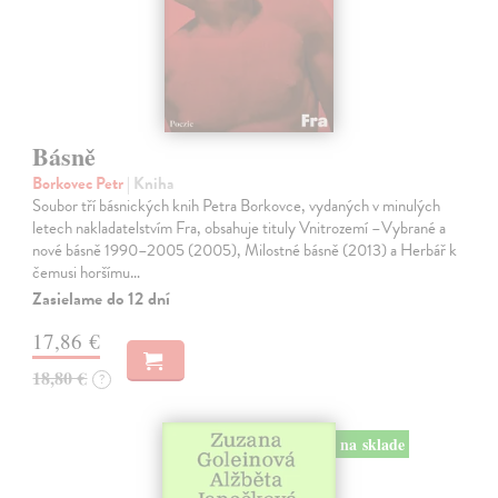
Básně
Borkovec Petr
| Kniha
Soubor tří básnických knih Petra Borkovce, vydaných v minulých
letech nakladatelstvím Fra, obsahuje tituly Vnitrozemí –Vybrané a
nové básně 1990–2005 (2005), Milostné básně (2013) a Herbář k
čemusi horšímu…
Zasielame do 12 dní
17,86 €
18,80 €
?
na sklade