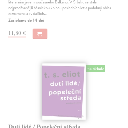
literárním jevem současného Balkánu. V Srbsku se stala
nejprodávanější básnickou knihou posledních let a podobný ohlas
zaznamenala i v dalších…
Zasielame do 14 dní
11,80 €
na sklade
Dutí lidé / Popeleční středa