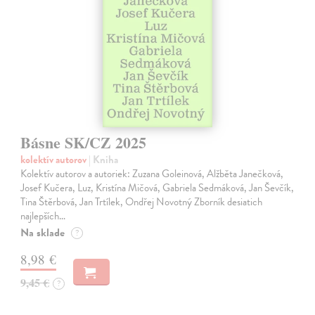
Básne SK/CZ 2025
kolektív autorov
| Kniha
Kolektív autorov a autoriek: Zuzana Goleinová, Alžběta Janečková,
Josef Kučera, Luz, Kristína Mičová, Gabriela Sedmáková, Jan Ševčík,
Tina Štěrbová, Jan Trtílek, Ondřej Novotný Zborník desiatich
najlepších…
Na sklade
?
8,98 €
9,45 €
?