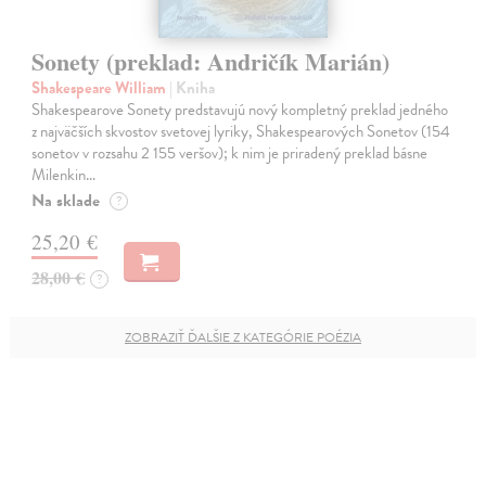
Sonety (preklad: Andričík Marián)
Shakespeare William
| Kniha
Shakespearove Sonety predstavujú nový kompletný preklad jedného
z najväčších skvostov svetovej lyriky, Shakespearových Sonetov (154
sonetov v rozsahu 2 155 veršov); k nim je priradený preklad básne
Milenkin…
Na sklade
?
25,20 €
28,00 €
?
ZOBRAZIŤ ĎALŠIE Z KATEGÓRIE POÉZIA