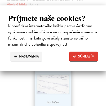
Ábelová Mirka
| Kniha
Po úspešných a vypredaných básnických zbierkach Striptíz, Na!,
Básničky pre domáce paničky, Večný pocit nedele a Dom, vydáva
Príjmete naše cookies?
slovenská poetka Mirka Ábelová novú básnickú zbierku. Záznam o
vzniku zvláštneho…
K prevádzke internetového kníhkupectva Artforum
Na sklade
?
využívame cookies slúžiace na zabezpečenie a meranie
14,31 €
funkčnosti, marketingové účely a zaistenie vášho
maximálneho pohodlia a spokojnosti.
15,90 €
?
NASTAVENIA
SÚHLASÍM