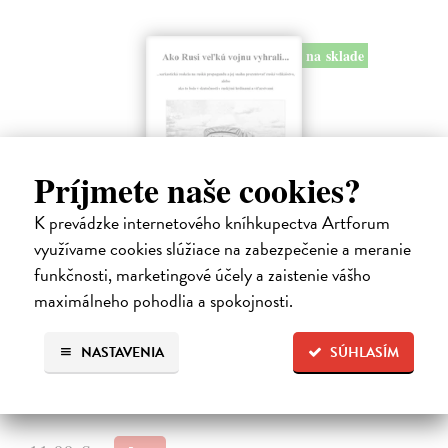
na sklade
Príjmete naše cookies?
K prevádzke internetového kníhkupectva Artforum
využívame cookies slúžiace na zabezpečenie a meranie
funkčnosti, marketingové účely a zaistenie vášho
Ako Rusi veľkú vojnu vyhrali...
maximálneho pohodlia a spokojnosti.
Kumičák Juraj
| Kniha
Celé desaťročia sovietska, a následne ruská propaganda vykresľovali
históriu Sovietskeho zväzu v pozitívnych či hrdinských podobách.
NASTAVENIA
SÚHLASÍM
Napriek tomu sa našli v ZSSR či Rusku historici či novinári, ktorí
mali…
Na sklade