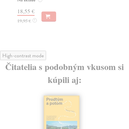
Na sklade
?
Za
31,21 €
22
32,85 €
?
24
High-contrast mode
Čitatelia s podobným vkusom si
kúpili aj: