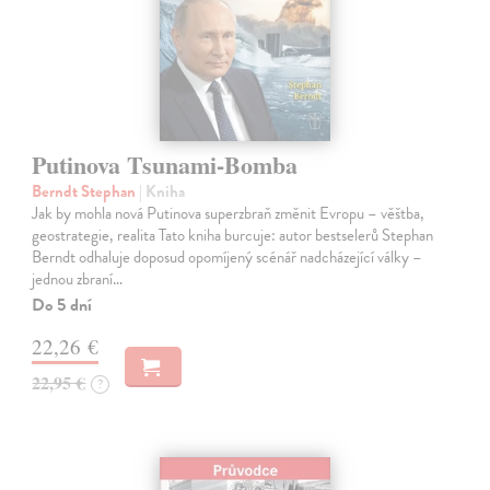
Putinova Tsunami-Bomba
Berndt Stephan
| Kniha
Jak by mohla nová Putinova superzbraň změnit Evropu – věštba,
geostrategie, realita Tato kniha burcuje: autor bestselerů Stephan
Berndt odhaluje doposud opomíjený scénář nadcházející války –
jednou zbraní…
Do 5 dní
22,26 €
22,95 €
?