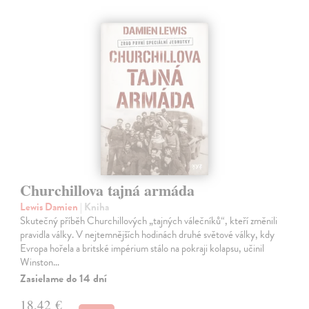
Churchillova tajná armáda
Lewis Damien
| Kniha
Skutečný příběh Churchillových „tajných válečníků“, kteří změnili
pravidla války. V nejtemnějších hodinách druhé světové války, kdy
Evropa hořela a britské impérium stálo na pokraji kolapsu, učinil
Winston…
Zasielame do 14 dní
18,42 €