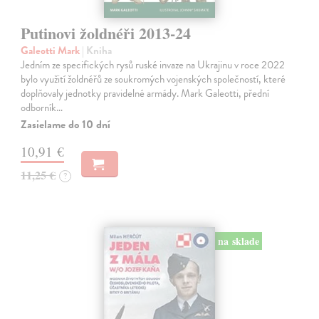
Putinovi žoldnéři 2013-24
Galeotti Mark
| Kniha
Jedním ze specifických rysů ruské invaze na Ukrajinu v roce 2022
bylo využití žoldnéřů ze soukromých vojenských společností, které
doplňovaly jednotky pravidelné armády. Mark Galeotti, přední
odborník…
Zasielame do 10 dní
10,91 €
11,25 €
?
na sklade