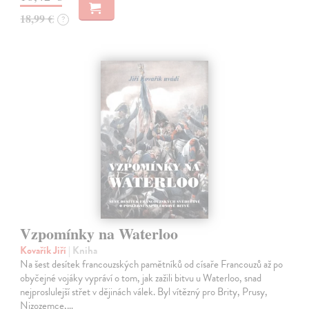
18,99 €
?
Vzpomínky na Waterloo
Kovařík Jiří
| Kniha
Na šest desítek francouzských pamětníků od císaře Francouzů až po
obyčejné vojáky vypráví o tom, jak zažili bitvu u Waterloo, snad
nejproslulejší střet v dějinách válek. Byl vítězný pro Brity, Prusy,
Nizozemce,…