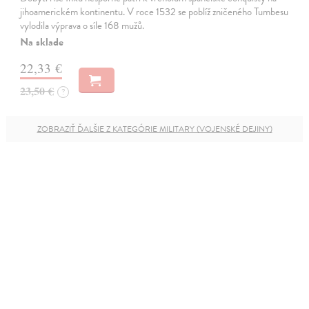
jihoamerickém kontinentu. V roce 1532 se poblíž zničeného Tumbesu
vylodila výprava o síle 168 mužů.
Na sklade
22,33 €
23,50 €
?
ZOBRAZIŤ ĎALŠIE Z KATEGÓRIE MILITARY (VOJENSKÉ DEJINY)