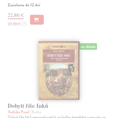
Zasielame do 12 dní
22,80 €
23,50 €
?
na sklade
Dobytí říše Inků
Vodička Pavel
| Kniha
Dobytí říše Inků nesporně patří k vrcholům španělské conquisty na