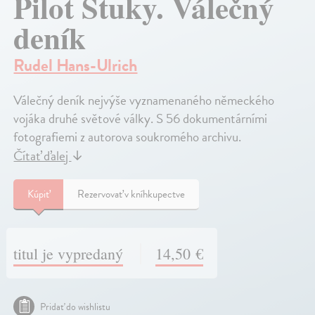
Pilot Štuky. Válečný
deník
Rudel Hans-Ulrich
Válečný deník nejvýše vyznamenaného německého
vojáka druhé světové války. S 56 dokumentárními
fotografiemi z autorova soukromého archivu.
Čítať ďalej
↓
Kúpiť
Rezervovať v kníhkupectve
titul je vypredaný
14,50 €
Pridať do wishlistu