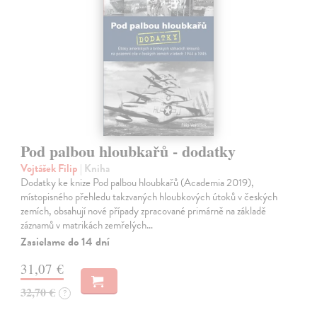
Pod palbou hloubkařů - dodatky
Vojtášek Filip
| Kniha
Dodatky ke knize Pod palbou hloubkařů (Academia 2019),
místopisného přehledu takzvaných hloubkových útoků v českých
zemích, obsahují nové případy zpracované primárně na základě
záznamů v matrikách zemřelých…
Zasielame do 14 dní
31,07 €
32,70 €
?