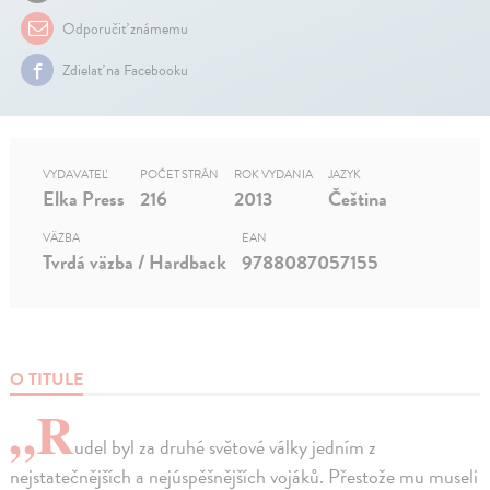
Odporučiť známemu
Zdielať na Facebooku
VYDAVATEĽ
POČET STRÁN
ROK VYDANIA
JAZYK
Elka Press
216
2013
Čeština
VÄZBA
EAN
Tvrdá väzba / Hardback
9788087057155
O TITULE
„R
udel byl za druhé světové války jedním z
nejstatečnějších a nejúspěšnějších vojáků. Přestože mu museli