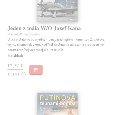
Jeden z mála W/O Jozef Kaňa
Herčut Milan
| Kniha
Bitka o Britániu bola jedným z najzásadnejších momentov 2. svetovej
vojny. Znamenala zlom, keď Veľká Británia stála sama proti zdanlivo
nezastaviteľnej vojenskej sile Tretej ríše.
Na sklade
12,77 €
13,16 €
?