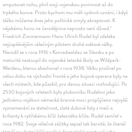
amputovat nohu, plnil svoji vojenskou povinnost až do
trpkého konce. Proto bychom mu měli vyslovit uznání, i když
těžko můžeme dnes jeho politické omyly akceptovat. K
nějakému honu na čarodějnice naprosto není důvod.“
Friedrich Zimmermann Hans-Ulrich Rudel byl zdaleka
nejúspěšnějším válečným pilotem druhé světové války.
Narodil se v roce 1916 v Konradwaldau ve Slezsku a po
maturitě nastoupil do vojenské letecké školy ve Wildpark-
Werderu, kterou absolvoval v roce 1938. Válku prožíval po
celou dobu na východní frontě a jeho bojové operace byly na
všech místech, kde působil, pro danou situaci rozhodující. Po
2530 bojových vzletech bylo plukovníku Rudelovi jako
jedinému vojákovi německé branné moci propůjčeno nejvyšší
vyznamenání za statečnost, zlaté dubové listy s meči a
brilianty k rytířskému kříži železného kříže. Rudel zemřel v
roce 1982. Svoje válečné zážitky sepsal tak barvitě, že čtenář
téměř na vlastní kůži prožívá dramatické zvraty při jeho