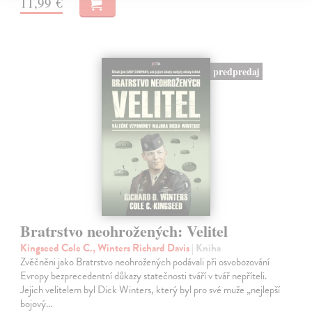
11,99 €
predpredaj
Bratrstvo neohrožených: Velitel
Kingseed Cole C., Winters Richard Davis
| Kniha
Zvěčněni jako Bratrstvo neohrožených podávali při osvobozování
Evropy bezprecedentní důkazy statečnosti tváří v tvář nepříteli.
Jejich velitelem byl Dick Winters, který byl pro své muže „nejlepší
bojový…