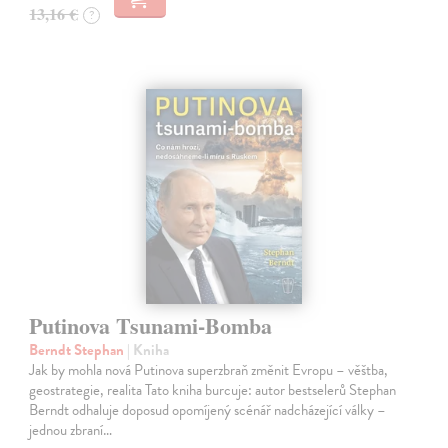
13,16 €
?
Putinova Tsunami-Bomba
Berndt Stephan
| Kniha
Jak by mohla nová Putinova superzbraň změnit Evropu – věštba,
geostrategie, realita Tato kniha burcuje: autor bestselerů Stephan
Berndt odhaluje doposud opomíjený scénář nadcházející války –
jednou zbraní…