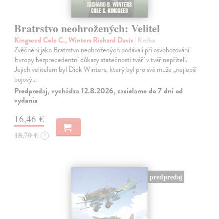
Bratrstvo neohrožených: Velitel
Kingseed Cole C., Winters Richard Davis
| Kniha
Zvěčněni jako Bratrstvo neohrožených podávali při osvobozování
Evropy bezprecedentní důkazy statečnosti tváří v tvář nepříteli.
Jejich velitelem byl Dick Winters, který byl pro své muže „nejlepší
bojový…
Predpredaj, vychádza 12.8.2026, zasielame do 7 dní od
vydania
16,46 €
18,70 €
?
predpredaj