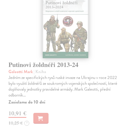
Putinovi žoldnéři 2013-24
Galeotti Mark
| Kniha
Jedním ze specifických rysů ruské invaze na Ukrajinu v roce 2022
bylo využití žoldnéřů ze soukromých vojenských společností, které
doplňovaly jednotky pravidelné armády. Mark Galeotti, přední
odborník…
Zasielame do 10 dní
10,91 €
11,25 €
?