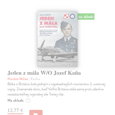
na sklade
Jeden z mála W/O Jozef Kaňa
Herčut Milan
| Kniha
Bitka o Britániu bola jedným z najzásadnejších momentov 2. svetovej
vojny. Znamenala zlom, keď Veľká Británia stála sama proti zdanlivo
nezastaviteľnej vojenskej sile Tretej ríše.
Na sklade
?
12,77 €