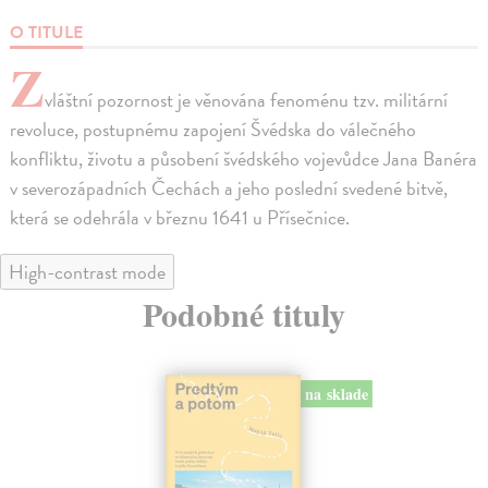
O TITULE
Z
vláštní pozornost je věnována fenoménu tzv. militární
revoluce, postupnému zapojení Švédska do válečného
konfliktu, životu a působení švédského vojevůdce Jana Banéra
v severozápadních Čechách a jeho poslední svedené bitvě,
která se odehrála v březnu 1641 u Přísečnice.
High-contrast mode
Podobné tituly
na sklade