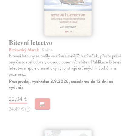
Bitevní letectvo
Brzkovský Marek
| Kniha
Bitevní letouny se rodily ve stínu slavnějších stíhaček, přesto právě
ony často rozhodovaly o osudu pozemních bitev. Publikace Bitevní
letectvo mapuje dramatický vývoj strojů určených k útokům na
pozemní…
Predpredaj, vychádza 3.9.2026, zasielame do 12 dní od
vydania
22,04 €
24,49 €
?