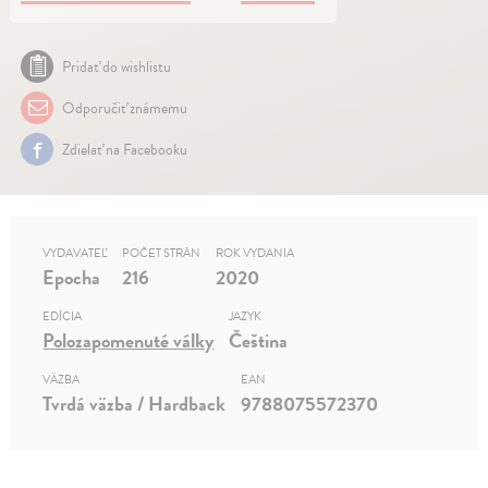
Pridať do wishlistu
Odporučiť známemu
Zdielať na Facebooku
VYDAVATEĽ
POČET STRÁN
ROK VYDANIA
Epocha
216
2020
EDÍCIA
JAZYK
Polozapomenuté války
Čeština
VÄZBA
EAN
Tvrdá väzba / Hardback
9788075572370