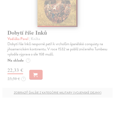
Dobytí říše Inků
Vodička Pavel
| Kniha
Dobytí říše Inků nesporně patří k vrcholům španělské conquisty na
jihoamerickém kontinentu. V roce 1532 se poblíž zničeného Tumbesu
vylodila výprava o síle 168 mužů.
Na sklade
?
22,33 €
23,50 €
?
ZOBRAZIŤ ĎALŠIE Z KATEGÓRIE MILITARY (VOJENSKÉ DEJINY)