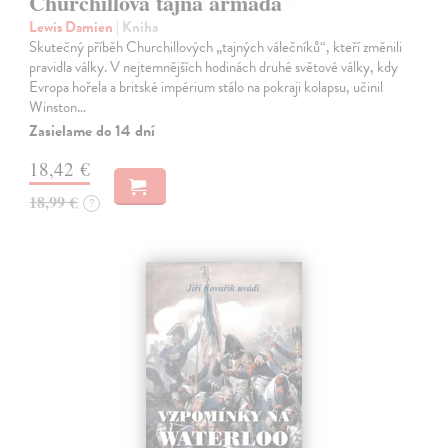
Churchillova tajná armáda
Lewis Damien
| Kniha
Skutečný příběh Churchillových „tajných válečníků“, kteří změnili
pravidla války. V nejtemnějších hodinách druhé světové války, kdy
Evropa hořela a britské impérium stálo na pokraji kolapsu, učinil
Winston…
Zasielame do 14 dní
18,42 €
18,99 €
?