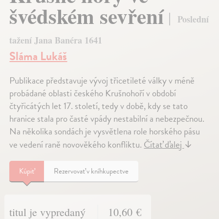
švédském sevření
Poslední
tažení Jana Banéra 1641
Sláma Lukáš
Publikace představuje vývoj třicetileté války v méně
probádané oblasti českého Krušnohoří v období
čtyřicátých let 17. století, tedy v době, kdy se tato
hranice stala pro časté vpády nestabilní a nebezpečnou.
Na několika sondách je vysvětlena role horského pásu
ve vedení raně novověkého konfliktu.
Čítať ďalej
↓
Kúpiť
Rezervovať v kníhkupectve
titul je vypredaný
10,60 €