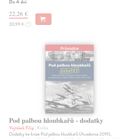
Do 4 dní
22,26 €
22,95 €
?
Pod palbou hloubkařů - dodatky
Vojtášek Filip
| Kniha
Dodatky ke knize Pod palbou hloubkařů (Academia 2019),