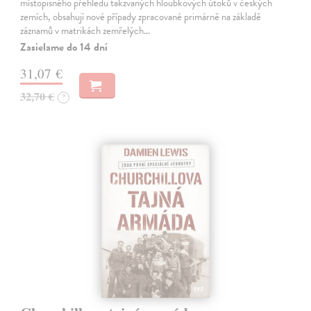
místopisného přehledu takzvaných hloubkových útoků v českých
zemích, obsahují nové případy zpracované primárně na základě
záznamů v matrikách zemřelých…
Zasielame do 14 dní
31,07 €
32,70 €
?