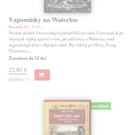
Vzpomínky na Waterloo
Kovařík Jiří
| Kniha
Na šest desítek francouzských pamětníků od císaře Francouzů až po
obyčejné vojáky vypráví o tom, jak zažili bitvu u Waterloo, snad
nejproslulejší střet v dějinách válek. Byl vítězný pro Brity, Prusy,
Nizozemce,…
Zasielame do 12 dní
22,80 €
23,50 €
?
na sklade