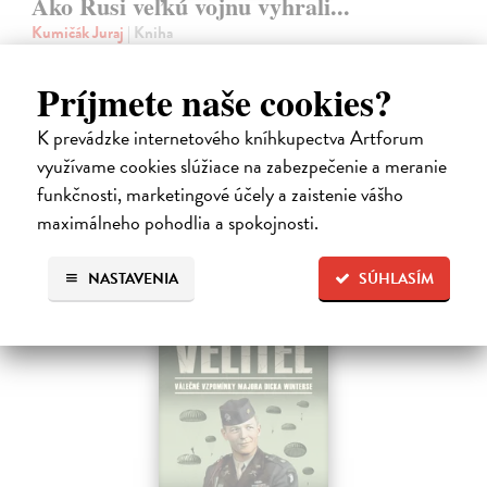
Ako Rusi veľkú vojnu vyhrali...
Kumičák Juraj
| Kniha
Celé desaťročia sovietska, a následne ruská propaganda vykresľovali
históriu Sovietskeho zväzu v pozitívnych či hrdinských podobách.
Príjmete naše cookies?
Napriek tomu sa našli v ZSSR či Rusku historici či novinári, ktorí
mali…
K prevádzke internetového kníhkupectva Artforum
Na sklade
?
využívame cookies slúžiace na zabezpečenie a meranie
funkčnosti, marketingové účely a zaistenie vášho
11,99 €
maximálneho pohodlia a spokojnosti.
NASTAVENIA
SÚHLASÍM
predpredaj