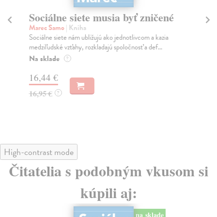
Sociálne siete musia byť zničené
S
K
Marec Samo
| Kniha
Sociálne siete nám ubližujú ako jednotlivcom a kazia
Mik
medziľudské vzťahy, rozkladajú spoločnosť a def...
Mon
o k
Na sklade
?
Na
16,44 €
23
16,95 €
?
24
High-contrast mode
Čitatelia s podobným vkusom si
kúpili aj:
na sklade