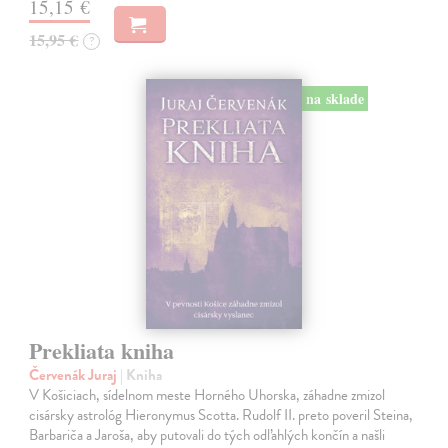
15,15 €
15,95 €
?
na sklade
Prekliata kniha
Červenák Juraj
| Kniha
V Košiciach, sídelnom meste Horného Uhorska, záhadne zmizol
cisársky astrológ Hieronymus Scotta. Rudolf II. preto poveril Steina,
Barbariča a Jaroša, aby putovali do tých odľahlých končín a našli