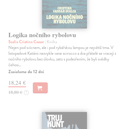
Logika nočního rybolovu
Scalia Cristina Cassar
| Kniha
Nejen pod svícnem, ale i pod rybářskou lampou je největší tma. V
listopadové Katánii nezvykle vane scirocco a dva přátelé se vracejí z
nočního rybolovu bez úlovku, zato s podezřením, že byli svědky
čehosi…
Zasielame do 12 dní
18,24 €
18,80 €
?