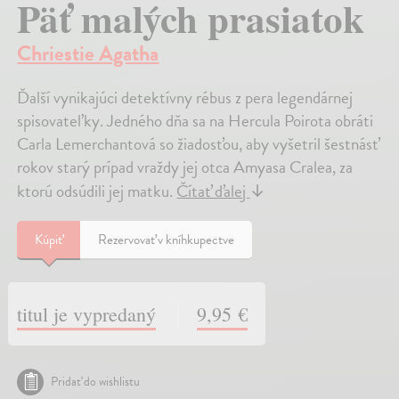
Päť malých prasiatok
Chriestie Agatha
Ďalší vynikajúci detektívny rébus z pera legendárnej
spisovateľky. Jedného dňa sa na Hercula Poirota obráti
Carla Lemerchantová so žiadosťou, aby vyšetril šestnásť
rokov starý prípad vraždy jej otca Amyasa Cralea, za
ktorú odsúdili jej matku.
Čítať ďalej
↓
Kúpiť
Rezervovať v kníhkupectve
titul je vypredaný
9,95 €
Pridať do wishlistu