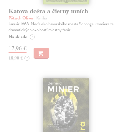
Katova dcéra a čierny mních
Pötzsch Oliver
| Kniha
Január 1663. Neďaleko bavorského mesta Schongau zomiera za
dramatických okolností miestny farár.
Na sklade
?
17,96 €
18,90 €
?