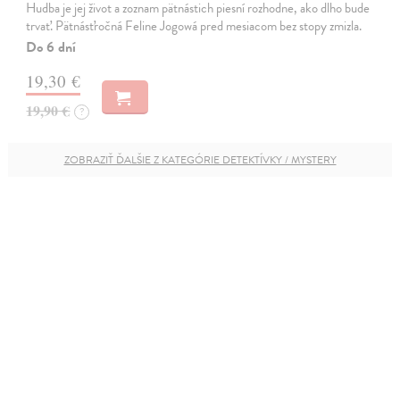
Hudba je jej život a zoznam pätnástich piesní rozhodne, ako dlho bude
trvať. Pätnásťročná Feline Jogowá pred mesiacom bez stopy zmizla.
Do 6 dní
19,30 €
19,90 €
?
ZOBRAZIŤ ĎALŠIE Z KATEGÓRIE DETEKTÍVKY / MYSTERY