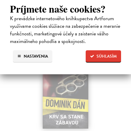
sbíhají všechny nitky související s dalším brutálním zločinem, který
Príjmete naše cookies?
musí vyřešit Roman Saran, major ostravské kriminálky, a jeho tým.
Jak…
K prevádzke internetového kníhkupectva Artforum
Zasielame do 12 dní
využívame cookies slúžiace na zabezpečenie a meranie
funkčnosti, marketingové účely a zaistenie vášho
15,91 €
maximálneho pohodlia a spokojnosti.
16,40 €
?
NASTAVENIA
SÚHLASÍM
na sklade