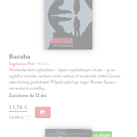
Baraba
Sagitarius Petr
| Kniha
Nestandardním způsobem – šípem vystřeleným z kuše – je na
vyjížďce na kole, na lesní cestě vedoucí k turistické chatě Girová,
zabit bohatý podnikatel. Případ vyšetřuje major Roman Saran z
ostravské kriminálky…
Zasielame do 12 dní
13,58 €
14,00 €
?
na sklade