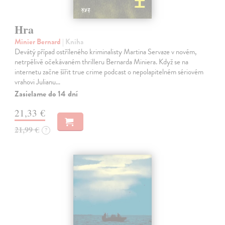
Hra
Minier Bernard
| Kniha
Devátý případ ostříleného kriminalisty Martina Servaze v novém,
netrpělivě očekávaném thrilleru Bernarda Miniera. Když se na
internetu začne šířit true crime podcast o nepolapitelném sériovém
vrahovi Julianu…
Zasielame do 14 dní
21,33 €
21,99 €
?