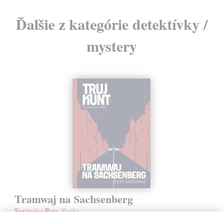
Ďalšie z kategórie detektívky /
mystery
Tramwaj na Sachsenberg
Sagitarius Petr
| Kniha
Tramwaj Cafe je kavárna v polském Těšíně a zároveň místo, kde se