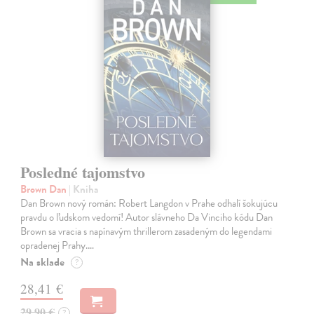
Posledné tajomstvo
Brown Dan
| Kniha
Dan Brown nový román: Robert Langdon v Prahe odhalí šokujúcu
pravdu o ľudskom vedomí! Autor slávneho Da Vinciho kódu Dan
Brown sa vracia s napínavým thrillerom zasadeným do legendami
opradenej Prahy.…
Na sklade
?
28,41 €
29,90 €
?