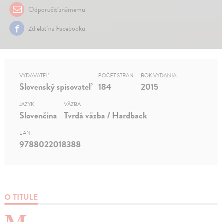
Odporučiť známemu
Zdielať na Facebooku
VYDAVATEĽ
POČET STRÁN
ROK VYDANIA
Slovenský spisovateľ
184
2015
JAZYK
VÄZBA
Slovenčina
Tvrdá väzba / Hardback
EAN
9788022018388
O TITULE
M