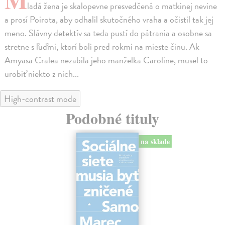
ladá žena je skalopevne presvedčená o matkinej nevine
a prosí Poirota, aby odhalil skutočného vraha a očistil tak jej
meno. Slávny detektív sa teda pustí do pátrania a osobne sa
stretne s ľuďmi, ktorí boli pred rokmi na mieste činu. Ak
Amyasa Cralea nezabila jeho manželka Caroline, musel to
urobiť niekto z nich...
High-contrast mode
Podobné tituly
na sklade