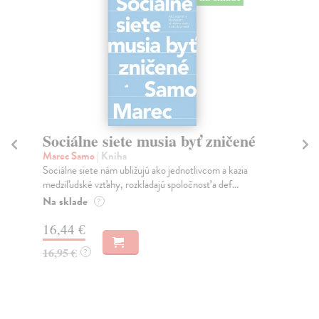
Sociálne siete musia byť zničené
S
K
Marec Samo
| Kniha
Sociálne siete nám ubližujú ako jednotlivcom a kazia
Mik
medziľudské vzťahy, rozkladajú spoločnosť a def...
Mon
o k
Na sklade
?
Na
16,44 €
23
16,95 €
?
24