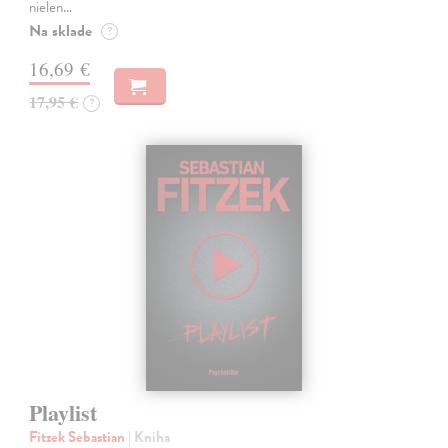
nielen…
Na sklade
?
16,69 €
17,95 €
?
Playlist
Fitzek Sebastian
| Kniha