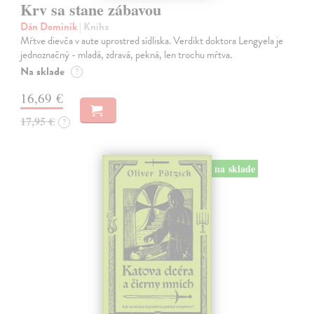
Krv sa stane zábavou
Dán Dominik
| Kniha
Mŕtve dievča v aute uprostred sídliska. Verdikt doktora Lengyela je
jednoznačný - mladá, zdravá, pekná, len trochu mŕtva.
Na sklade
?
16,69 €
17,95 €
?
na sklade