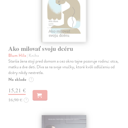
Ako milovať svoju dcéru
Blum Hila
| Kniha
Staršia žena stojí pred domom a cez okno tajne pozoruje rodinu: otca,
matku a dve deti. Díva sa na svoje vnučky, ktoré kvôli odlúčeniu od
dcéry nikdy nestretla.
Na sklade
?
15,21 €
16,90 €
?