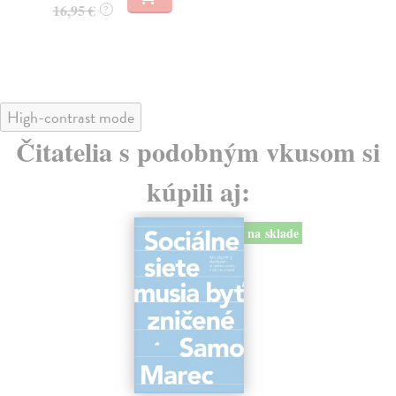
23
16,95 €
?
24
High-contrast mode
Čitatelia s podobným vkusom si
kúpili aj:
na sklade