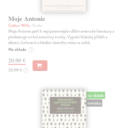
Moje Antonie
Cather Willa
| Kniha
Moje Antonie patří k nejvýznamnějším dílům americké literatury a
představuje vrchol autorčiny tvorby. Vypráví hluboký příběh o
dětství, kořenech a hledání vlastního místa ve světě.
Na sklade
?
20,90 €
22,00 €
?
na sklade
novinka