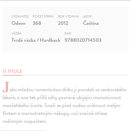
VYDAVATEĽ
POČET STRÁN
ROK VYDANIA
JAZYK
Odeon
368
2012
Čeština
VÄZBA
EAN
Tvrdá väzba / Hardback
9788020714503
O TITULE
J
ako mladou romantickou dívku ji provdali za venkovského
lékaře, a ona tak příliš záhy poznává ubíjející monotónnost
manželského života. Snaží se před nudou uniknout malým
flirtem a marnotratnými nákupy, což značně otřese
rodinným rozpočtem.