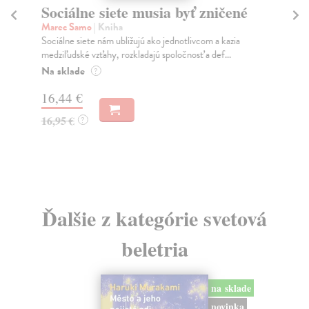
Sociálne siete musia byť zničené
S
K
Marec Samo
| Kniha
Sociálne siete nám ubližujú ako jednotlivcom a kazia
Mik
medziľudské vzťahy, rozkladajú spoločnosť a def...
Mon
o k
Na sklade
?
Na
16,44 €
23
16,95 €
?
24
Ďalšie z kategórie svetová
beletria
na sklade
novinka