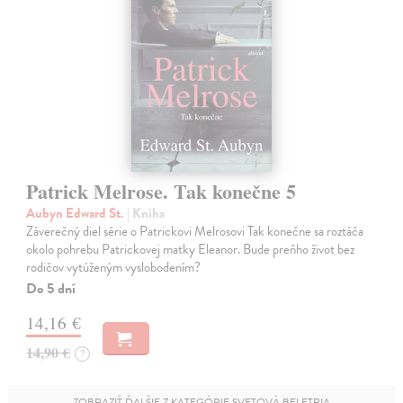
Patrick Melrose. Tak konečne 5
Aubyn Edward St.
| Kniha
Záverečný diel série o Patrickovi Melrosovi Tak konečne sa roztáča
okolo pohrebu Patrickovej matky Eleanor. Bude preňho život bez
rodičov vytúženým vyslobodením?
Do 5 dní
14,16 €
14,90 €
?
ZOBRAZIŤ ĎALŠIE Z KATEGÓRIE SVETOVÁ BELETRIA