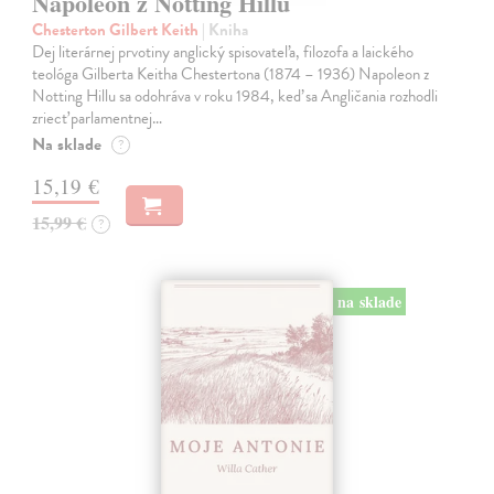
Napoleon z Notting Hillu
Chesterton Gilbert Keith
| Kniha
Dej literárnej prvotiny anglický spisovateľa, filozofa a laického
teológa Gilberta Keitha Chestertona (1874 – 1936) Napoleon z
Notting Hillu sa odohráva v roku 1984, keď sa Angličania rozhodli
zriecť parlamentnej…
Na sklade
?
15,19 €
15,99 €
?
na sklade