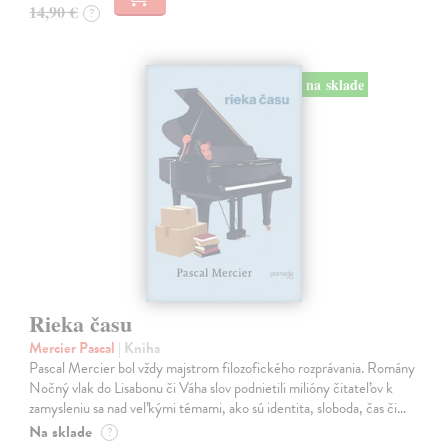
14,90 €
?
na sklade
Rieka času
Mercier Pascal
| Kniha
Pascal Mercier bol vždy majstrom filozofického rozprávania. Romány
Nočný vlak do Lisabonu či Váha slov podnietili milióny čitateľov k
zamysleniu sa nad veľkými témami, ako sú identita, sloboda, čas či…
Na sklade
?