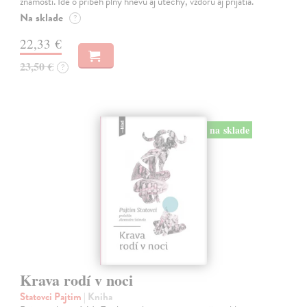
známostí. Ide o príbeh plný hnevu aj útechy, vzdoru aj prijatia.
Na sklade
?
22,33 €
23,50 €
?
na sklade
Krava rodí v noci
Statovci Pajtim
| Kniha