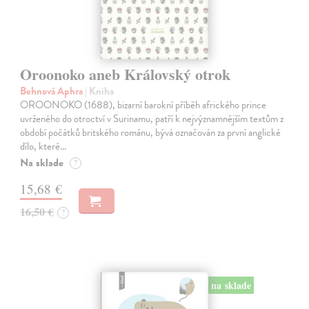
Oroonoko aneb Královský otrok
Behnová Aphra
| Kniha
OROONOKO (1688), bizarní barokní příběh afrického prince
uvrženého do otroctví v Surinamu, patří k nejvýznamnějším textům z
období počátků britského románu, bývá označován za první anglické
dílo, které…
Na sklade
?
15,68 €
16,50 €
?
na sklade