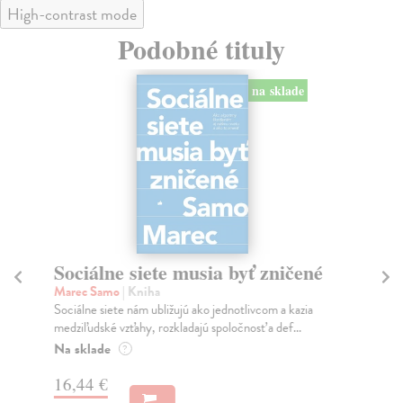
High-contrast mode
Podobné tituly
na sklade
Sociálne siete musia byť zničené
S
K
Marec Samo
| Kniha
Sociálne siete nám ubližujú ako jednotlivcom a kazia
Mik
medziľudské vzťahy, rozkladajú spoločnosť a def...
Mon
o k
Na sklade
?
Na
16,44 €