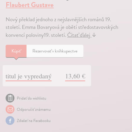
Flaubert Gustave
Nový překlad jednoho z nejslavnějších románů 19.
století. Emma Bovaryová je obětí středostavovských
konvencí poloviny19. století.
Čítať ďalej
↓
Kúpiť
Rezervovať v kníhkupectve
titul je vypredaný
13,60 €
Pridať do wishlistu
Odporučiť známemu
Zdielať na Facebooku