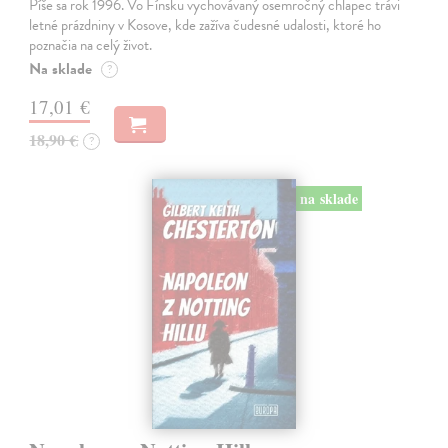
Píše sa rok 1996. Vo Fínsku vychovávaný osemročný chlapec trávi
letné prázdniny v Kosove, kde zažíva čudesné udalosti, ktoré ho
poznačia na celý život.
Na sklade
?
17,01 €
18,90 €
?
na sklade