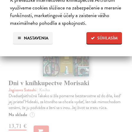
využívame cookies slúžiace na zabezpečenie a meranie
na sklade
funkčnosti, marketingové účely a zaistenie vášho
novinka
maximálneho pohodlia a spokojnosti.
NASTAVENIA
SÚHLASÍM
Dni v kníhkupectve Morisaki
Jagisawa Satoshi
| Kniha
Dvadsaťpäťročná Takako si žila pomerne bezstarostne až do dňa, keď
jej priateľ Hideaki, za ktorého sa chcela vydať, len tak mimochodom
oznámi, že ju podvádza a žení sa s inou. Jej život sa zrazu rúca.
Na sklade
?
13,71 €