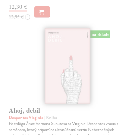
12,30 €
12,95 €
?
na sklade
Ahoj, debil
Despentes Virginie
| Kniha
Po trilógii Život Vernona Subutexa sa Virginie Despentes vracia s
románom, ktorý pripomína ultrasúčasnú verziu Nebezpečných