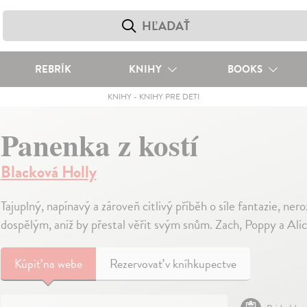
REBRÍK
KNIHY
BOOKS
KNIHY
-
KNIHY PRE DETI
Panenka z kostí
Blacková Holly
Tajuplný, napínavý a zároveň citlivý příběh o síle fantazie, ne
dospělým, aniž by přestal věřit svým snům. Zach, Poppy a Ali
Kúpiť
na webe
Rezervovať v kníhkupectve