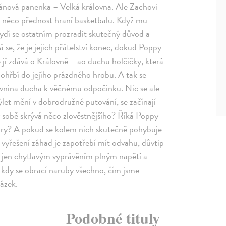
ánová panenka – Velká královna. Ale Zachovi
na něco přednost hraní basketbalu. Když mu
tydí se ostatním prozradit skutečný důvod a
á se, že je jejich přátelství konec, dokud Poppy
e jí zdává o Královně – ao duchu holčičky, která
hřbí do jejího prázdného hrobu. A tak se
álovnina ducha k věčnému odpočinku. Nic se ale
ýlet mění v dobrodružné putování, se začínají
 sobě skrývá něco zlověstnějšího? Říká Poppy
 hry? A pokud se kolem nich skutečně pohybuje
K vyřešení záhad je zapotřebí mít odvahu, důvtip
í jen chytlavým vyprávěním plným napětí a
 kdy se obrací naruby všechno, čím jsme
tázek.
Podobné tituly