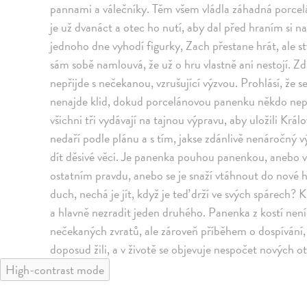
pannami a válečníky. Těm všem vládla záhadná porcel
je už dvanáct a otec ho nutí, aby dal před hraním si 
jednoho dne vyhodí figurky, Zach přestane hrát, ale s
sám sobě namlouvá, že už o hru vlastně ani nestojí. Zd
nepřijde s nečekanou, vzrušující výzvou. Prohlásí, že s
nenajde klid, dokud porcelánovou panenku někdo nepo
všichni tři vydávají na tajnou výpravu, aby uložili Kr
nedaří podle plánu a s tím, jakse zdánlivě nenáročný v
dít děsivé věci. Je panenka pouhou panenkou, anebo v
ostatním pravdu, anebo se je snaží vtáhnout do nové
duch, nechá je jít, když je teď drží ve svých spárech? 
a hlavně nezradit jeden druhého. Panenka z kostí nen
nečekaných zvratů, ale zároveň příběhem o dospívání,
doposud žili, a v životě se objevuje nespočet nových o
High-contrast mode