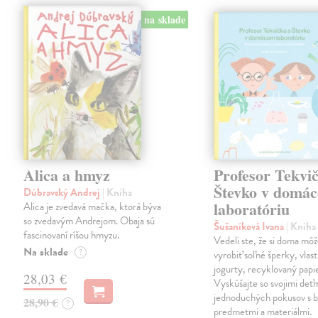
na sklade
Alica a hmyz
Profesor Tekvi
Števko v domá
Dúbravský Andrej
| Kniha
laboratóriu
Alica je zvedavá mačka, ktorá býva
so zvedavým Andrejom. Obaja sú
Šušaníková Ivana
| Kniha
fascinovaní ríšou hmyzu.
Vedeli ste, že si doma mô
Na sklade
?
vyrobiť soľné šperky, vlas
jogurty, recyklovaný papi
28,03 €
Vyskúšajte so svojimi deťm
jednoduchých pokusov s 
28,90 €
?
predmetmi a materiálmi.