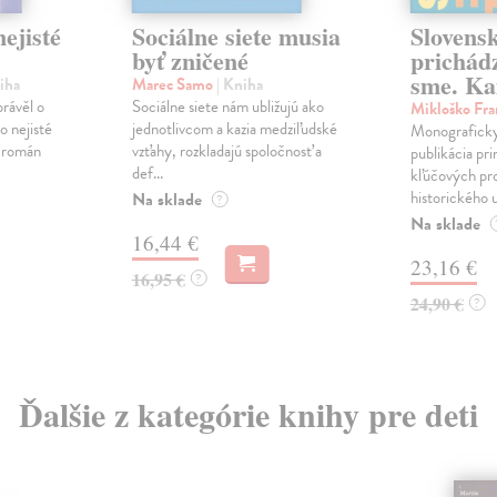
ejisté
Sociálne siete musia
Slovens
byť zničené
prichád
sme. Ka
iha
Marec Samo
| Kniha
právěl o
Sociálne siete nám ubližujú ako
Mikloško Fra
o nejisté
jednotlivcom a kazia medziľudské
Monograficky
ý román
vzťahy, rozkladajú spoločnosť a
publikácia pri
def...
kľúčových pr
historického u
Na sklade
?
Na sklade
16,44 €
23,16 €
16,95 €
?
24,90 €
?
Ďalšie z kategórie knihy pre deti