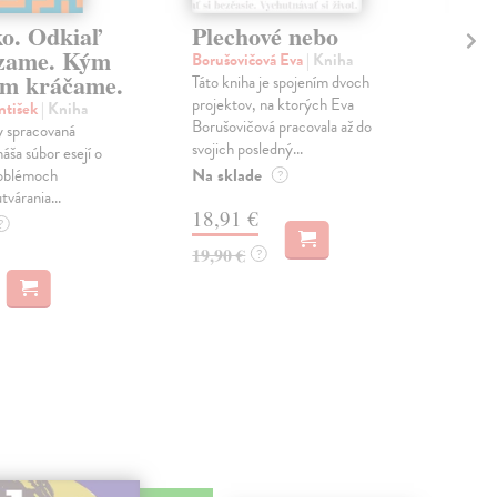
ko. Odkiaľ
Plechové nebo
Po
zame. Kým
Borušovičová Eva
| Kniha
Kun
m kráčame.
Táto kniha je spojením dvoch
Poma
projektov, na ktorých Eva
čty
ntišek
| Kniha
Borušovičová pracovala až do
naps
 spracovaná
svojich posledný...
česk
náša súbor esejí o
Na sklade
Na 
oblémoch
?
tvárania...
18,91 €
14
?
19,90 €
15,
?