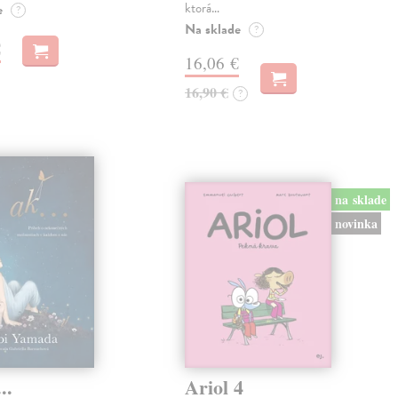
ktorá…
e
?
Na sklade
?
€
16,06 €
16,90 €
?
na sklade
novinka
..
Ariol 4