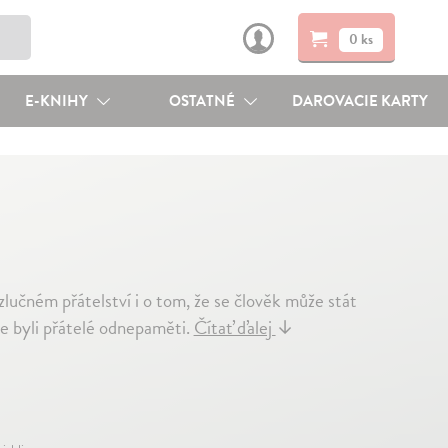
0 ks
E-KNIHY
OSTATNÉ
DAROVACIE KARTY
rozlučném přátelství i o tom, že se člověk může stát
ce byli přátelé odnepaměti.
Čítať ďalej
↓