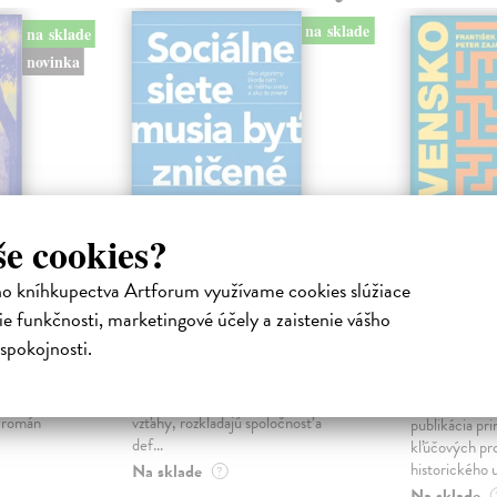
na sklade
na sklade
novinka
še cookies?
ho kníhkupectva Artforum využívame cookies slúžiace
ejisté
Sociálne siete musia
Slovens
e funkčnosti, marketingové účely a zaistenie vášho
byť zničené
prichád
spokojnosti.
sme. Ka
iha
Marec Samo
| Kniha
právěl o
Sociálne siete nám ubližujú ako
Mikloško Fra
o nejisté
jednotlivcom a kazia medziľudské
Monograficky
ý román
vzťahy, rozkladajú spoločnosť a
publikácia pri
def...
kľúčových pr
historického u
Na sklade
?
Na sklade