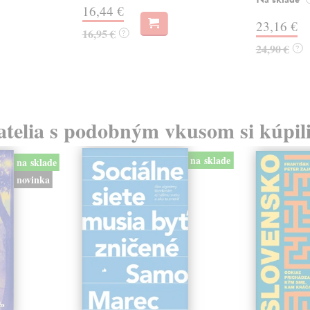
16,44 €
23,16 €
16,95 €
?
24,90 €
?
atelia s podobným vkusom si kúpili
na sklade
na sklade
novinka