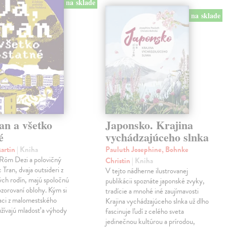
na sklade
na sklade
an a všetko
Japonsko. Krajina
é
vychádzajúceho slnka
Martin
| Kniha
Pauluth Josephine, Bohnke
 Róm Dezi a polovičný
Christin
| Kniha
Tran, dvaja outsideri z
V tejto nádherne ilustrovanej
ch rodín, majú spoločnú
publikácii spoznáte japonské zvyky,
ozorovaní oblohy. Kým si
tradície a mnohé iné zaujímavosti
iaci z malomestského
Krajina vychádzajúceho slnka už dlho
žívajú mladosť a výhody
fascinuje ľudí z celého sveta
jedinečnou kultúrou a prírodou,