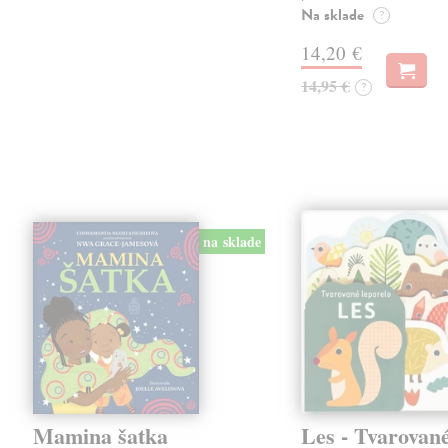
Na sklade
?
14,20 €
14,95 €
?
na sklade
Mamina šatka
Les - Tvarovan