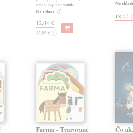
Na sklad
vidiek, aby ich chránili…
Na sklade
?
18,00 
12,04 €
12,95 €
?
é
Farma - Tvarované
Čo ak.