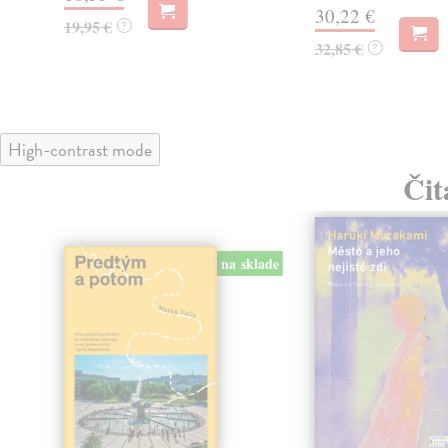
30,22 €
19,95 €
?
32,85 €
?
High-contrast mode
Čit
na sklade