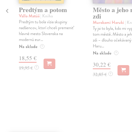
Predtým a potom
Město a jeho n
zdi
Vallo Matúš
| Kniha
Predtým tu bola vízia skupiny
Murakami Haruki
| Kn
nadšencov, ktorí chceli premeniť
Ty jsi to byla, kdo mi vy
hlavné mesto Slovenska na
tom městě. Město a jeh
modernú eur...
zdi – dlouho očekávan
Haru...
Na sklade
?
Na sklade
?
18,55 €
30,22 €
19,95 €
?
32,85 €
?