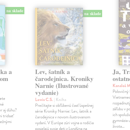
na sklade
na sklade
čka a
Lev, šatník a
Ja, Tr
com
čarodejnica. Kroniky
ostatn
Narnie (Ilustrované
Kanaloš 
vydanie)
Polovičný
Vietnamec 
žete
Lewis C.S.
| Kniha
rozpadnutý
tné
Prečítajte si obľúbenú časť úspešnej
záľubu v p
er aj dúhu?
série Kroniky Narnie: Lev, šatník a
ich spoluž
i tridsať
čarodejnica v novom ilustrovanom
gymnázia u
bežnými
vydaní. V Európe zúri vojna a rodičia
života…
posielajú svoje deti z Londýna na