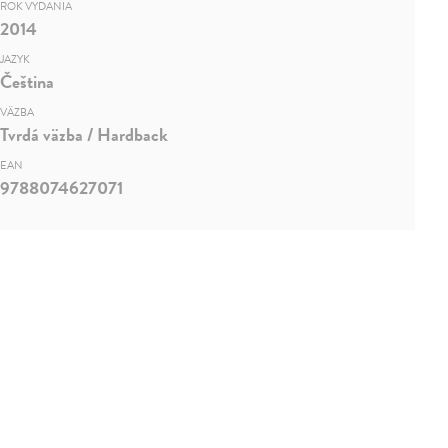
ROK VYDANIA
2014
JAZYK
Čeština
VÄZBA
Tvrdá väzba / Hardback
EAN
9788074627071