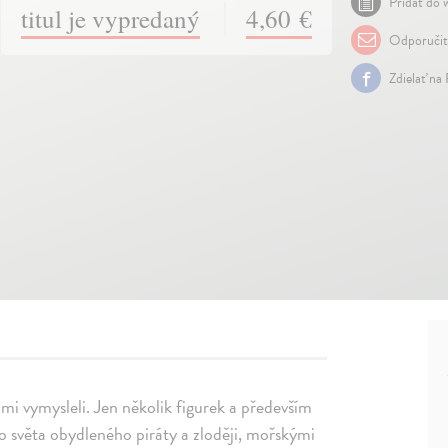
Pridať do w
titul je vypredaný
4,60 €
Odporuči
Zdielať na
sami vymysleli. Jen několik figurek a především
ho světa obydleného piráty a zloději, mořskými