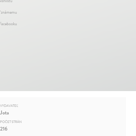
ishlistu
ť známemu
 Facebooku
VYDAVATEĽ
Jota
POČET STRÁN
216