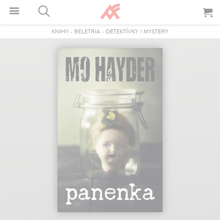
KNIHY
-
BELETRIA
-
DETEKTÍVKY / MYSTERY