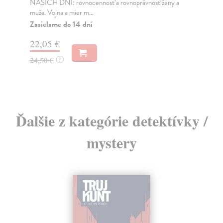
NAŠICH DNÍ: rovnocennosť a rovnoprávnosť ženy a
Bor
muža. Vojna a mier m...
Na
Zasielame do 14 dní
18
22,05 €
19
24,50 €
?
Ďalšie z kategórie detektívky /
mystery