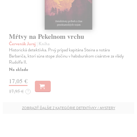
Mŕtvy na Pekelnom vrchu
Červenák Juraj
| Kniha
Historická detektívka. Prvý prípad kapitána Steina a notára
Barbariča, ktorí súna stope zločinu v habsburskom cisárstve za vlády
Rudolfa II.
Na sklade
17,05 €
17,95 €
?
ZOBRAZIŤ ĎALŠIE Z KATEGÓRIE DETEKTÍVKY / MYSTERY