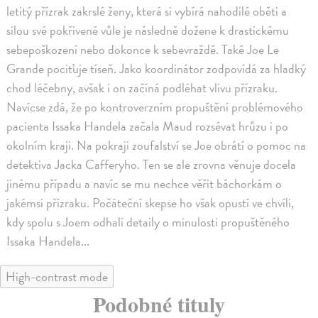
letitý přízrak zakrslé ženy, která si vybírá nahodilé oběti a
silou své pokřivené vůle je následně dožene k drastickému
sebepoškození nebo dokonce k sebevraždě. Také Joe Le
Grande pociťuje tíseň. Jako koordinátor zodpovídá za hladký
chod léčebny, avšak i on začíná podléhat vlivu přízraku.
Navícse zdá, že po kontroverzním propuštění problémového
pacienta Issaka Handela začala Maud rozsévat hrůzu i po
okolním kraji. Na pokraji zoufalství se Joe obrátí o pomoc na
detektiva Jacka Cafferyho. Ten se ale zrovna věnuje docela
jinému případu a navíc se mu nechce věřit báchorkám o
jakémsi přízraku. Počáteční skepse ho však opustí ve chvíli,
kdy spolu s Joem odhalí detaily o minulosti propuštěného
Issaka Handela...
High-contrast mode
Podobné tituly