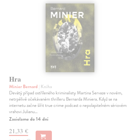
Hra
Minier Bernard
| Kniha
Devátý případ ostříleného kriminalisty Martina Servaze v novém,
netrpělivě očekávaném thrilleru Bernarda Miniera. Když se na
internetu začne šířit true crime podcast o nepolapitelném sériovém
vrahovi Julianu…
Zasielame do 14 dní
21,33 €