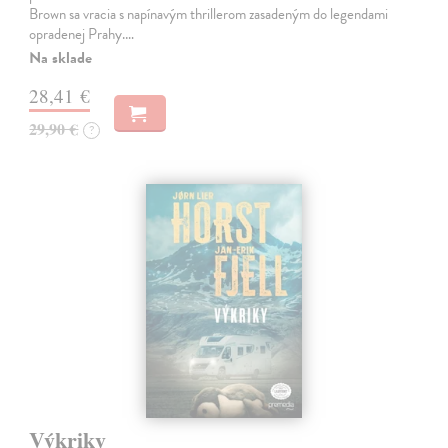
Brown sa vracia s napínavým thrillerom zasadeným do legendami
opradenej Prahy.…
Na sklade
28,41 €
29,90 €
?
Výkriky