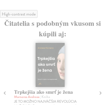
High-contrast mode
Čitatelia s podobným vkusom si
kúpili aj:
Trpkejšia ako smrť je žena
P
Marneros Andreas
| Kniha
Bor
JE TO MOŽNO NAJVÄČŠIA REVOLÚCIA
Tát