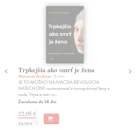
Trpkejšia ako smrť je žena
P
Marneros Andreas
| Kniha
Bor
JE TO MOŽNO NAJVÄČŠIA REVOLÚCIA
Tát
NAŠICH DNÍ: rovnocennosť a rovnoprávnosť ženy a
Bor
muža. Vojna a mier m...
Na
Zasielame do 14 dní
18
22,05 €
19
24,50 €
?