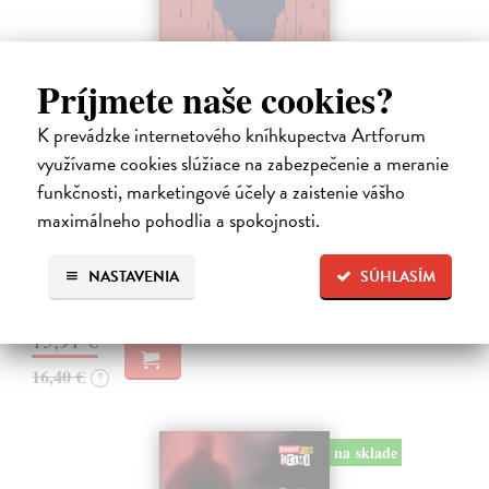
Príjmete naše cookies?
K prevádzke internetového kníhkupectva Artforum
Tramwaj na Sachsenberg
využívame cookies slúžiace na zabezpečenie a meranie
Sagitarius Petr
| Kniha
funkčnosti, marketingové účely a zaistenie vášho
Tramwaj Cafe je kavárna v polském Těšíně a zároveň místo, kde se
maximálneho pohodlia a spokojnosti.
sbíhají všechny nitky související s dalším brutálním zločinem, který
musí vyřešit Roman Saran, major ostravské kriminálky, a jeho tým.
Jak…
NASTAVENIA
SÚHLASÍM
Zasielame do 12 dní
15,91 €
16,40 €
?
na sklade