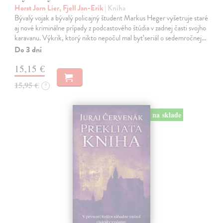
Horst Jorn Lier, Fjell Jan-Erik
| Kniha
Bývalý vojak a bývalý policajný študent Markus Heger vyšetruje staré
aj nové kriminálne prípady z podcastového štúdia v zadnej časti svojho
karavanu. Výkrik, ktorý nikto nepočul mal byť seriál o sedemročnej…
Do 3 dní
15,15 €
15,95 €
?
na sklade