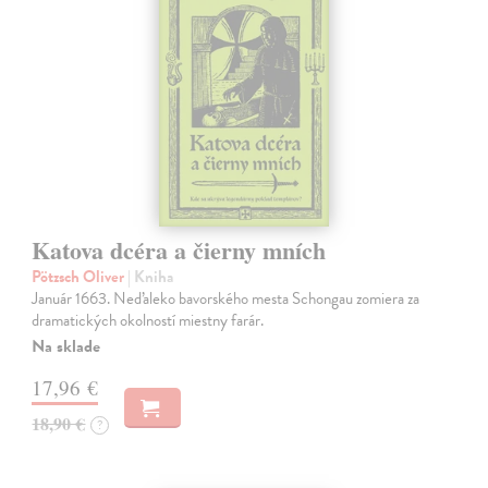
Katova dcéra a čierny mních
Pötzsch Oliver
| Kniha
Január 1663. Neďaleko bavorského mesta Schongau zomiera za
dramatických okolností miestny farár.
Na sklade
17,96 €
18,90 €
?