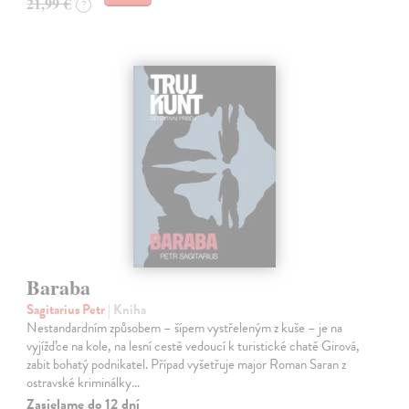
21,99 €
?
Baraba
Sagitarius Petr
| Kniha
Nestandardním způsobem – šípem vystřeleným z kuše – je na
vyjížďce na kole, na lesní cestě vedoucí k turistické chatě Girová,
zabit bohatý podnikatel. Případ vyšetřuje major Roman Saran z
ostravské kriminálky…
Zasielame do 12 dní