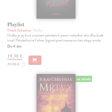
Playlist
Fitzek Sebastian
| Kniha
Hudba je jej život a zoznam pätnástich piesní rozhodne, ako dlho bude
trvať. Pätnásťročná Feline Jogowá pred mesiacom bez stopy zmizla.
Do 4 dní
19,30 €
19,90 €
?
na sklade