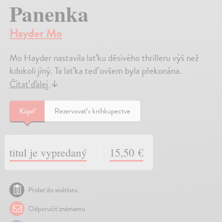
Panenka
Hayder Mo
Mo Hayder nastavila laťku děsivého thrilleru výš než
kdokoli jiný. Ta laťka teď ovšem byla překonána.
Čítať ďalej
↓
Kúpiť
Rezervovať v kníhkupectve
titul je vypredaný
15,50 €
Pridať do wishlistu
Odporučiť známemu