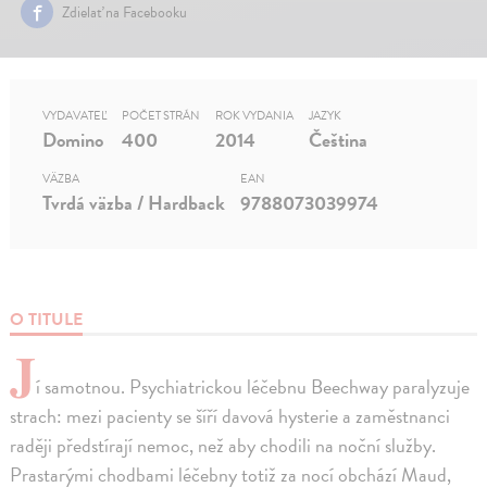
Zdielať na Facebooku
VYDAVATEĽ
POČET STRÁN
ROK VYDANIA
JAZYK
Domino
400
2014
Čeština
VÄZBA
EAN
Tvrdá väzba / Hardback
9788073039974
O TITULE
J
í samotnou. Psychiatrickou léčebnu Beechway paralyzuje
strach: mezi pacienty se šíří davová hysterie a zaměstnanci
raději předstírají nemoc, než aby chodili na noční služby.
Prastarými chodbami léčebny totiž za nocí obchází Maud,