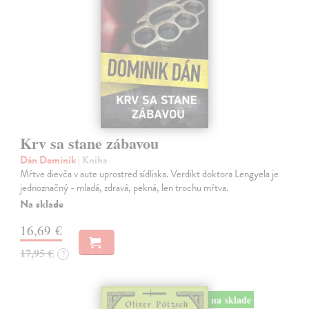
Krv sa stane zábavou
Dán Dominik
| Kniha
Mŕtve dievča v aute uprostred sídliska. Verdikt doktora Lengyela je
jednoznačný - mladá, zdravá, pekná, len trochu mŕtva.
Na sklade
16,69 €
17,95 €
?
na sklade