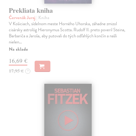
Prekliata kniha
Červenák Juraj
| Kniha
V Košiciach, sídelnom meste Horného Uhorska, záhadne zmizol
cisársky astrológ Hieronymus Scotta. Rudolf II. preto poveril Steina,
Barbariča a Jaroša, aby putovali do tých odľahlých končín a našli
nielen…
Na sklade
16,69 €
17,95 €
?