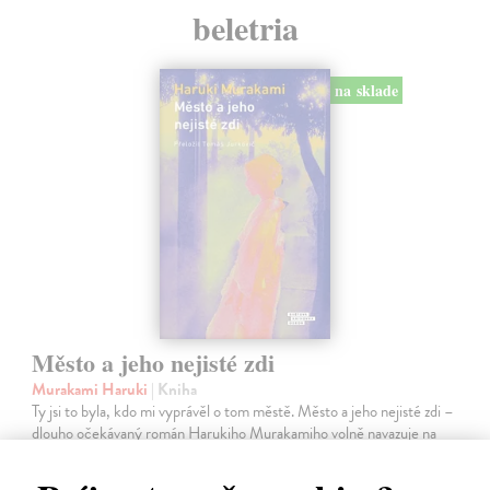
beletria
na sklade
Město a jeho nejisté zdi
Murakami Haruki
| Kniha
Ty jsi to byla, kdo mi vyprávěl o tom městě. Město a jeho nejisté zdi –
dlouho očekávaný román Harukiho Murakamiho volně navazuje na
autorovu starší novelu z roku 1980 a tematicky se prolíná s jeho
kultovním…