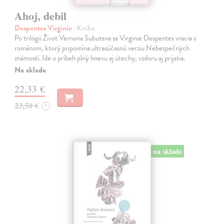
Ahoj, debil
Despentes Virginie
| Kniha
Po trilógii Život Vernona Subutexa sa Virginie Despentes vracia s
románom, ktorý pripomína ultrasúčasnú verziu Nebezpečných
známostí. Ide o príbeh plný hnevu aj útechy, vzdoru aj prijatia.
Na sklade
22,33 €
23,50 €
?
na sklade