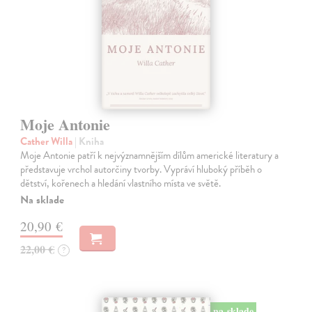
Moje Antonie
Cather Willa
| Kniha
Moje Antonie patří k nejvýznamnějším dílům americké literatury a
představuje vrchol autorčiny tvorby. Vypráví hluboký příběh o
dětství, kořenech a hledání vlastního místa ve světě.
Na sklade
20,90 €
22,00 €
?
na sklade