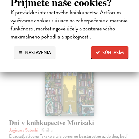
Príjmete naše cookies?
Na sklade
K prevádzke internetového kníhkupectva Artforum
31,21 €
využívame cookies slúžiace na zabezpečenie a meranie
32,85 €
?
funkčnosti, marketingové účely a zaistenie vášho
maximálneho pohodlia a spokojnosti.
na sklade
NASTAVENIA
SÚHLASÍM
novinka
Dni v kníhkupectve Morisaki
Jagisawa Satoshi
| Kniha
Dvadsaťpäťročná Takako si žila pomerne bezstarostne až do dňa, keď