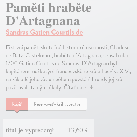
Paměti hraběte
D'Artagnana
Sandras Gatien Courtils de
Fiktivní paměti skutečné historické osobnosti, Charlese
de Batz-Castelmore, hraběte d´Artagnana, sepsal roku
1700 Gatien Courtils de Sandras. D´Artagnan byl
kapitánem mušketýrů francouzského krále Ludvíka XIV.,
na základě jeho zásluh během povstání Frondy jej král
pověřoval i tajnými úkoly.
Čítať ďalej
↓
Kúpiť
Rezervovať v kníhkupectve
titul je vypredaný
13,60 €