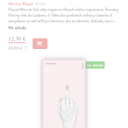
Mercier Pascal
| Kniha
Pascal Mercier bol vždy majstrom filozofického rozprávania. Romány
Nočný vlak do Lisabonu či Váha slov podnietili milióny čitateľov k
zamysleniu sa nad veľkými témami, ako sú identita, sloboda, čas či…
Na sklade
12,30 €
12,95 €
?
na sklade