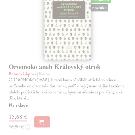
novinka
Oroonoko aneb Královský otrok
Behnová Aphra
| Kniha
OROONOKO (1688), bizarní barokní příběh afrického prince
uvrženého do otroctví v Surinamu, patří k nejvýznamnějším textům z
období počátků britského románu, bývá označován za první anglické
dílo, které…
Na sklade
15,68 €
16,50 €
?