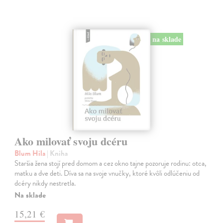
na sklade
Ako milovať svoju dcéru
Blum Hila
| Kniha
Staršia žena stojí pred domom a cez okno tajne pozoruje rodinu: otca,
matku a dve deti. Díva sa na svoje vnučky, ktoré kvôli odlúčeniu od
dcéry nikdy nestretla.
Na sklade
15,21 €