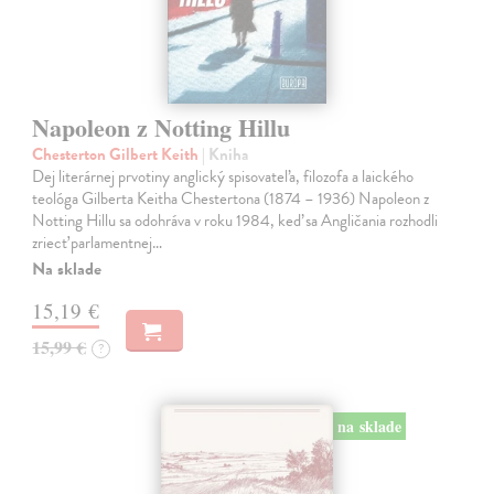
Napoleon z Notting Hillu
Chesterton Gilbert Keith
| Kniha
Dej literárnej prvotiny anglický spisovateľa, filozofa a laického
teológa Gilberta Keitha Chestertona (1874 – 1936) Napoleon z
Notting Hillu sa odohráva v roku 1984, keď sa Angličania rozhodli
zriecť parlamentnej…
Na sklade
15,19 €
15,99 €
?
na sklade