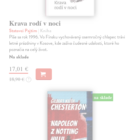
Krava rodí v noci
Statovci Pajtim
| Kniha
Píše sa rok 1996. Vo Fínsku vychovávaný osemročný chlapec trávi
letné prázdniny v Kosove, kde zažíva čudesné udalosti, ktoré ho
poznačia na celý život.
Na sklade
17,01 €
18,90 €
?
na sklade