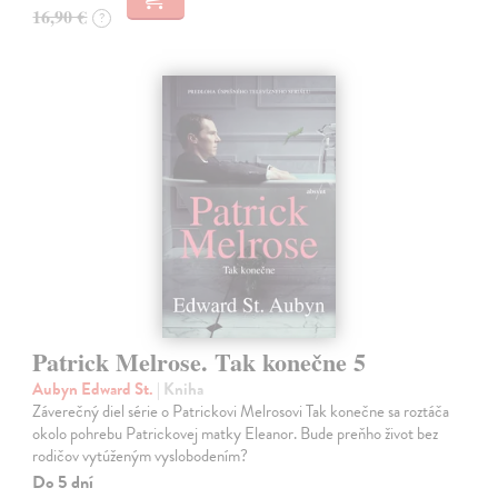
16,90 €
?
Patrick Melrose. Tak konečne 5
Aubyn Edward St.
| Kniha
Záverečný diel série o Patrickovi Melrosovi Tak konečne sa roztáča
okolo pohrebu Patrickovej matky Eleanor. Bude preňho život bez
rodičov vytúženým vyslobodením?
Do 5 dní