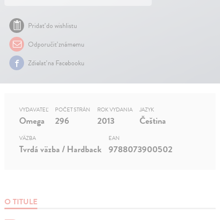
Pridať do wishlistu
Odporučiť známemu
Zdielať na Facebooku
VYDAVATEĽ
POČET STRÁN
ROK VYDANIA
JAZYK
Omega
296
2013
Čeština
VÄZBA
EAN
Tvrdá väzba / Hardback
9788073900502
O TITULE