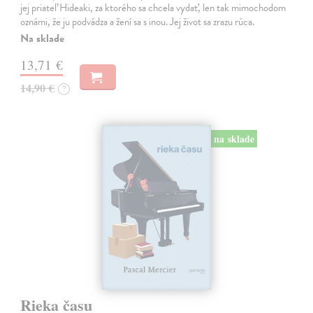
jej priateľ Hideaki, za ktorého sa chcela vydať, len tak mimochodom
oznámi, že ju podvádza a žení sa s inou. Jej život sa zrazu rúca.
Na sklade
13,71 €
14,90 €
?
na sklade
Rieka času