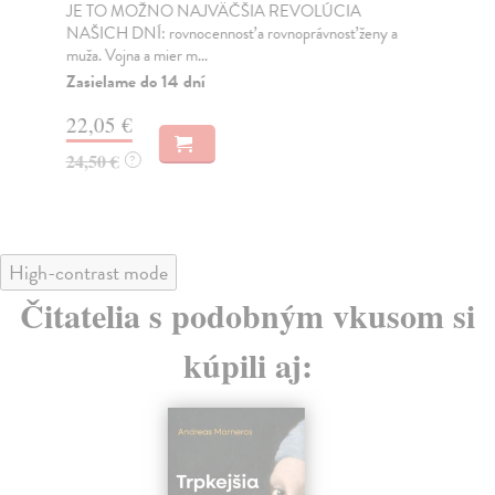
JE TO MOŽNO NAJVÄČŠIA REVOLÚCIA
Tát
NAŠICH DNÍ: rovnocennosť a rovnoprávnosť ženy a
Bor
muža. Vojna a mier m...
Na
Zasielame do 14 dní
18
22,05 €
19
24,50 €
?
High-contrast mode
Čitatelia s podobným vkusom si
kúpili aj: