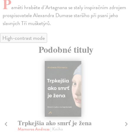
P
aměti hraběte d´Artagnana se staly inspiračním zdrojem
prospisovatele Alexandra Dumase staršího při psaní jeho
slavných Tří mušketýrů.
High-contrast mode
Podobné tituly
Trpkejšia ako smrť je žena
P
Marneros Andreas
| Kniha
Bor