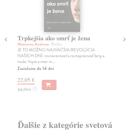
Trpkejšia ako smrť je žena
P
Marneros Andreas
| Kniha
Bor
JE TO MOŽNO NAJVÄČŠIA REVOLÚCIA
Tát
NAŠICH DNÍ: rovnocennosť a rovnoprávnosť ženy a
Bor
muža. Vojna a mier m...
Na
Zasielame do 14 dní
18
22,05 €
19
24,50 €
?
Ďalšie z kategórie svetová