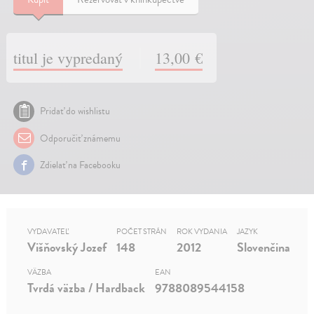
titul je vypredaný
13,00 €
Pridať do wishlistu
Odporučiť známemu
Zdielať na Facebooku
VYDAVATEĽ
POČET STRÁN
ROK VYDANIA
JAZYK
Višňovský Jozef
148
2012
Slovenčina
VÄZBA
EAN
Tvrdá väzba / Hardback
9788089544158