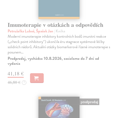
Imunoterapie v otázkách a odpovědích
Petruželka Luboš, Špaček Jan
| Kniha
Moderní imunoterapie inhibitory kontrolních bodů imunitní reakce
(„check point inhibitory“) ukončila éru stagnace systémové léčby
solidních nádorů. Aktuální otázky biomarkerově řízené imunoterapie s
posunem…
Predpredaj, vychádza 10.8.2026, zasielame do 7 dní od
vydania
41,18 €
46,80 €
?
predpredaj