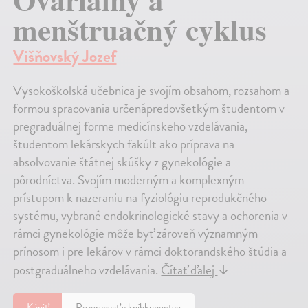
menštruačný cyklus
Višňovský Jozef
Vysokoškolská učebnica je svojím obsahom, rozsahom a
formou spracovania určenápredovšetkým študentom v
pregraduálnej forme medicínskeho vzdelávania,
študentom lekárskych fakúlt ako príprava na
absolvovanie štátnej skúšky z gynekológie a
pôrodníctva. Svojím moderným a komplexným
prístupom k nazeraniu na fyziológiu reprodukčného
systému, vybrané endokrinologické stavy a ochorenia v
rámci gynekológie môže byť zároveň významným
prínosom i pre lekárov v rámci doktorandského štúdia a
postgraduálneho vzdelávania.
Čítať ďalej
↓
Kúpiť
Rezervovať v kníhkupectve