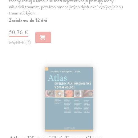
značný rozvoj a zařadila se mezi nejefektivnější přístupy léčby
následků traumat, potažmo mnoha jiných dysfunkcí vyplývajících z
traumatických…
Zasielame do 12 dní
50,76 €
56,40 €
?