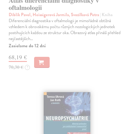
Atlas diferenciální diagnostiky v
oftalmologii
Diblík Pavel, Heissigerová Jarmila, Svozílková Petra
| Kniha
Diferenciální diagnostika v oftalmologii je mimořádně obtížná
vzhledem k obrovskému počtu různých nozologických jednotek
postihujících každou ze struktur oka. Obrazový atlas přináší přehled
nejčastějších…
Zasielame do 12 dní
68,19 €
70,30 €
?