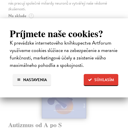
nás pracují společně miliardy neuronů a vytvářejí naše vědomé
zkušenosti.
Na sklade
?
21,47 €
Príjmete naše cookies?
22,60 €
?
K prevádzke internetového kníhkupectva Artforum
využívame cookies slúžiace na zabezpečenie a meranie
funkčnosti, marketingové účely a zaistenie vášho
na sklade
maximálneho pohodlia a spokojnosti.
NASTAVENIA
SÚHLASÍM
Autizmus od A po S