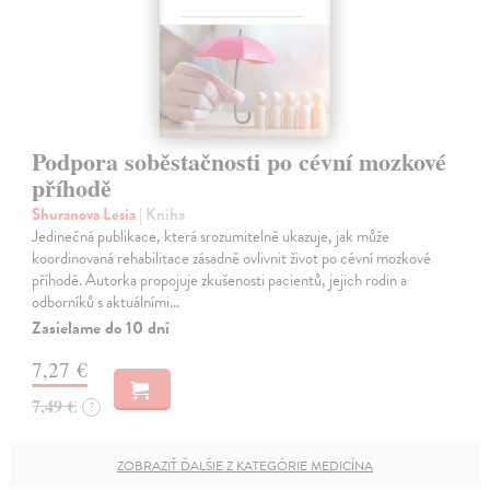
Podpora soběstačnosti po cévní mozkové
příhodě
Shuranova Lesia
| Kniha
Jedinečná publikace, která srozumitelně ukazuje, jak může
koordinovaná rehabilitace zásadně ovlivnit život po cévní mozkové
příhodě. Autorka propojuje zkušenosti pacientů, jejich rodin a
odborníků s aktuálními…
Zasielame do 10 dní
7,27 €
7,49 €
?
ZOBRAZIŤ ĎALŠIE Z KATEGÓRIE MEDICÍNA