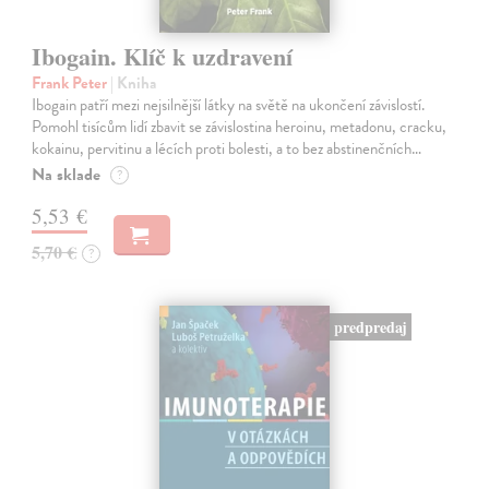
Ibogain. Klíč k uzdravení
Frank Peter
| Kniha
Ibogain patří mezi nejsilnější látky na světě na ukončení závislostí.
Pomohl tisícům lidí zbavit se závislostina heroinu, metadonu, cracku,
kokainu, pervitinu a lécích proti bolesti, a to bez abstinenčních…
Na sklade
?
5,53 €
5,70 €
?
predpredaj