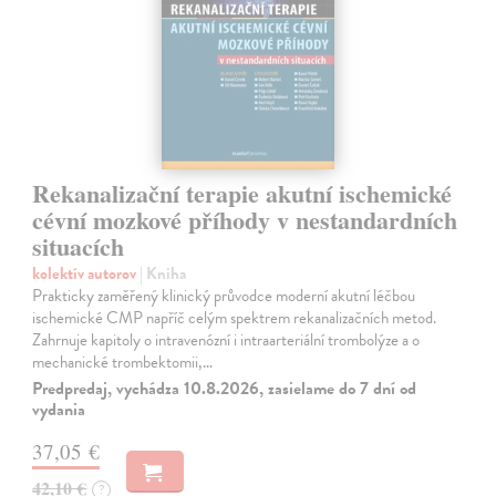
Rekanalizační terapie akutní ischemické
cévní mozkové příhody v nestandardních
situacích
kolektív autorov
| Kniha
Prakticky zaměřený klinický průvodce moderní akutní léčbou
ischemické CMP napříč celým spektrem rekanalizačních metod.
Zahrnuje kapitoly o intravenózní i intraarteriální trombolýze a o
mechanické trombektomii,…
Predpredaj, vychádza 10.8.2026, zasielame do 7 dní od
vydania
37,05 €
42,10 €
?