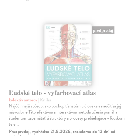
predpredaj
Ľudské telo - vyfarbovací atlas
kolektív autorov
| Kniha
Najúčinnejší spôsob, ako pochopiť anatómiu človeka a naučiť sa jej
názvoslovie Táto efektívna a interaktívna metóda učenia pomáha
študentom zapamätať si štruktúry a procesy prebiehajúce v ľudskom
tele.…
Predpredaj, vychádza 21.8.2026, zasielame do 12 dní od