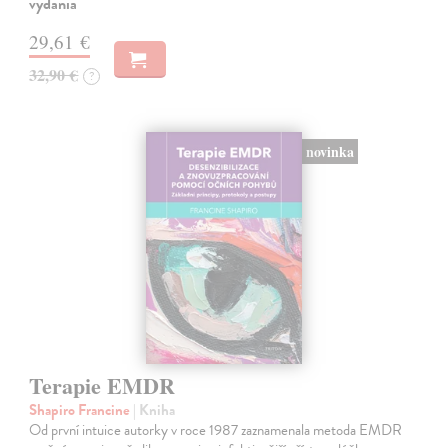
vydania
29,61 €
32,90 €
?
novinka
Terapie EMDR
Shapiro Francine
| Kniha
Od první intuice autorky v roce 1987 zaznamenala metoda EMDR