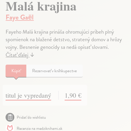
Malá krajina
Faye Gaël
Fayeho Malá krajina prináša ohromujúci príbeh plný
spomienok na blažené detstvo, stratený domov a hrôzy
vojny. Besnenie genocídy sa nedá opísať slovami.
Čítať ďalej
↓
Kúpiť
Rezervovať v kníhkupectve
titul je vypredaný
1,90 €
Pridať do wishlistu
Recenzia na medziknihami.sk