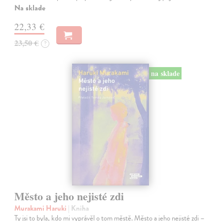
Na sklade
22,33 €
23,50 €
?
na sklade
Město a jeho nejisté zdi
Murakami Haruki
| Kniha
Ty jsi to byla, kdo mi vyprávěl o tom městě. Město a jeho nejisté zdi –