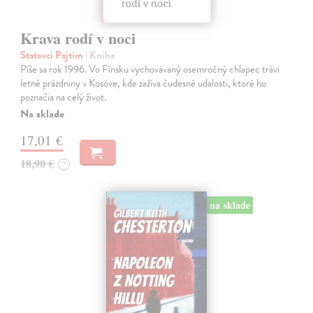
Krava rodí v noci
Statovci Pajtim
| Kniha
Píše sa rok 1996. Vo Fínsku vychovávaný osemročný chlapec trávi
letné prázdniny v Kosove, kde zažíva čudesné udalosti, ktoré ho
poznačia na celý život.
Na sklade
17,01 €
18,90 €
?
na sklade