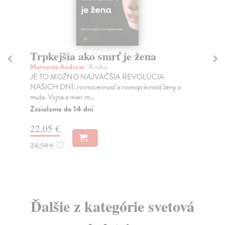
Trpkejšia ako smrť je žena
P
Marneros Andreas
| Kniha
Bor
JE TO MOŽNO NAJVÄČŠIA REVOLÚCIA
Tát
NAŠICH DNÍ: rovnocennosť a rovnoprávnosť ženy a
Bor
muža. Vojna a mier m...
Na
Zasielame do 14 dní
18
22,05 €
19
24,50 €
?
Ďalšie z kategórie svetová