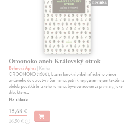
novinka
Oroonoko aneb Královský otrok
Behnová Aphra
| Kniha
OROONOKO (1688), bizarní barokní příběh afrického prince
uvrženého do otroctví v Surinamu, patří k nejvýznamnějším textům z
období počátků britského románu, bývá označován za první anglické
dílo, které…
Na sklade
15,68 €
16,50 €
?