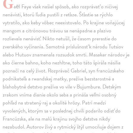
G
aël Faye však našiel spôsob, ako rozprávať o ničivej
nenávisti, ktorú ľudia pustili z reťaze. Šťastie sa rýchlo
vytratilo, ako keby vôbec neexistovalo. Po krajine voňajúcej
mangom a citrónovou trávou sa nenápadne a plazivo
rozlievala nenávisť. Nikto netušil, že časom prerastie do
zverského vyčínania. Samotná príslušnosť k národu Tutsiov
alebo Hutuov znamenala rozsudok smrti. Masaker národov je
ako čierne bahno, koho nezhltne, toho táto špirála násilia
poznačí na celý život. Rozprávač Gabriel, syn francúzskeho
podnikateľa a rwandskej matky, prežíva bezstarostné a
blahobytné detstvo prežíva vo vile v Bujumbure. Detským
zrakom vníma dianie okolo seba a prináša veľmi osobný
pohľad na stratený raj a okolité hrôzy. Patrí medzi
vyvolených, ktorým sa v poslednej chvíli podarilo odísť do
Francúzska, ale na malú krajinu svojho detstva nikdy
nezabudol. Autorov živý a rytmický štýl umocňuje dojem z