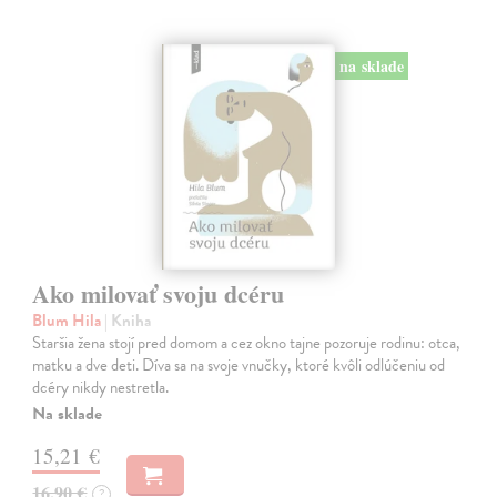
na sklade
Ako milovať svoju dcéru
Blum Hila
| Kniha
Staršia žena stojí pred domom a cez okno tajne pozoruje rodinu: otca,
matku a dve deti. Díva sa na svoje vnučky, ktoré kvôli odlúčeniu od
dcéry nikdy nestretla.
Na sklade
15,21 €
16,90 €
?