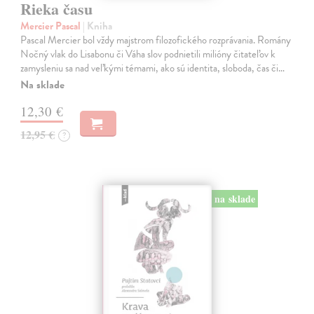
Rieka času
Mercier Pascal
| Kniha
Pascal Mercier bol vždy majstrom filozofického rozprávania. Romány
Nočný vlak do Lisabonu či Váha slov podnietili milióny čitateľov k
zamysleniu sa nad veľkými témami, ako sú identita, sloboda, čas či…
Na sklade
12,30 €
12,95 €
?
na sklade