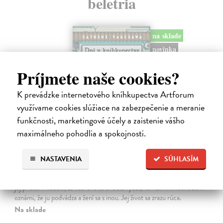
beletria
na sklade
novinka
Príjmete naše cookies?
K prevádzke internetového kníhkupectva Artforum
využívame cookies slúžiace na zabezpečenie a meranie
funkčnosti, marketingové účely a zaistenie vášho
maximálneho pohodlia a spokojnosti.
Dni v kníhkupectve Morisaki
NASTAVENIA
SÚHLASÍM
Jagisawa Satoshi
| Kniha
Dvadsaťpäťročná Takako si žila pomerne bezstarostne až do dňa, keď
jej priateľ Hideaki, za ktorého sa chcela vydať, len tak mimochodom
oznámi, že ju podvádza a žení sa s inou. Jej život sa zrazu rúca.
Na sklade