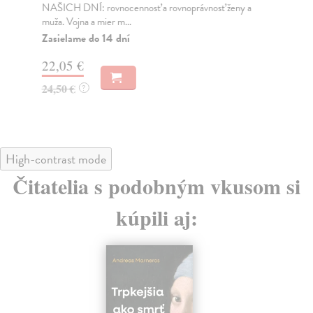
NAŠICH DNÍ: rovnocennosť a rovnoprávnosť ženy a
Bor
muža. Vojna a mier m...
Na
Zasielame do 14 dní
18
22,05 €
19
24,50 €
?
High-contrast mode
Čitatelia s podobným vkusom si
kúpili aj: