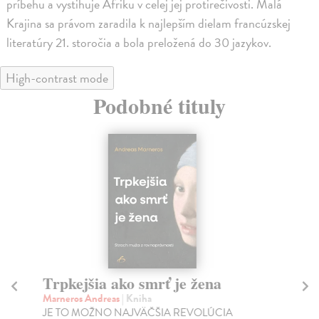
príbehu a vystihuje Afriku v celej jej protirečivosti. Malá
Krajina sa právom zaradila k najlepším dielam francúzskej
literatúry 21. storočia a bola preložená do 30 jazykov.
High-contrast mode
Podobné tituly
Trpkejšia ako smrť je žena
P
Marneros Andreas
| Kniha
Bor
JE TO MOŽNO NAJVÄČŠIA REVOLÚCIA
Tát