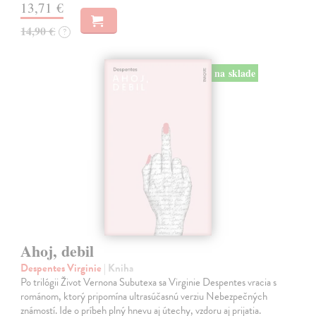
13,71 €
14,90 €
?
na sklade
Ahoj, debil
Despentes Virginie
| Kniha
Po trilógii Život Vernona Subutexa sa Virginie Despentes vracia s
románom, ktorý pripomína ultrasúčasnú verziu Nebezpečných
známostí. Ide o príbeh plný hnevu aj útechy, vzdoru aj prijatia.