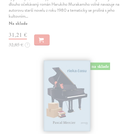
dlouho očekávaný román Harukiho Murakamiho volně navazuje na
autorovu starší novelu z roku 1980 a tematicky se prolíná s jeho
kultovním…
Na sklade
31,21 €
32,85 €
?
na sklade