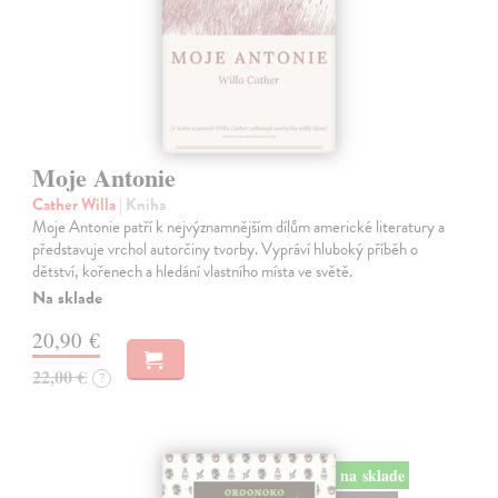
Moje Antonie
Cather Willa
| Kniha
Moje Antonie patří k nejvýznamnějším dílům americké literatury a
představuje vrchol autorčiny tvorby. Vypráví hluboký příběh o
dětství, kořenech a hledání vlastního místa ve světě.
Na sklade
20,90 €
22,00 €
?
na sklade