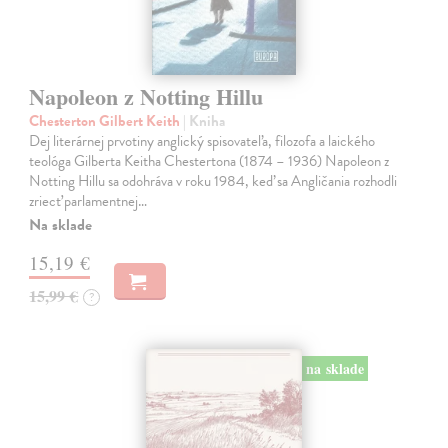
Napoleon z Notting Hillu
Chesterton Gilbert Keith
| Kniha
Dej literárnej prvotiny anglický spisovateľa, filozofa a laického
teológa Gilberta Keitha Chestertona (1874 – 1936) Napoleon z
Notting Hillu sa odohráva v roku 1984, keď sa Angličania rozhodli
zriecť parlamentnej…
Na sklade
15,19 €
15,99 €
?
na sklade