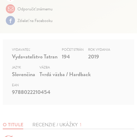
Odporučiť známemu
Zdielať na Facebooku
VYDAVATEĽ
POČET STRÁN
ROK VYDANIA
Vydavateľstvo Tatran
194
2019
JAZYK
VÄZBA
Slovenčina
Tvrdá väzba / Hardback
EAN
9788022210454
O TITULE
RECENZIE / UKÁŽKY
1