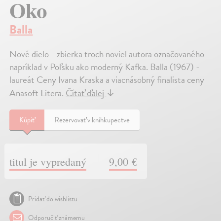
Oko
Balla
Nové dielo - zbierka troch noviel autora označovaného
napríklad v Poľsku ako moderný Kafka. Balla (1967) -
laureát Ceny Ivana Kraska a viacnásobný finalista ceny
Anasoft Litera.
Čítať ďalej
↓
Kúpiť
Rezervovať v kníhkupectve
titul je vypredaný
9,00 €
Pridať do wishlistu
Odporučiť známemu