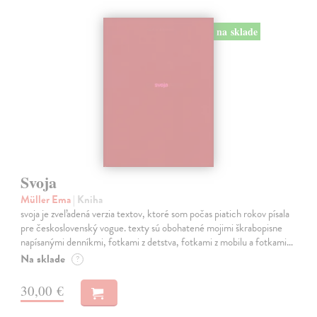
na sklade
Svoja
Müller Ema
| Kniha
svoja je zveľadená verzia textov, ktoré som počas piatich rokov písala
pre československý vogue. texty sú obohatené mojimi škrabopisne
napísanými denníkmi, fotkami z detstva, fotkami z mobilu a fotkami…
Na sklade
?
30,00 €