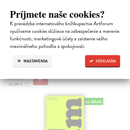
Príjmete naše cookies?
K prevádzke internetového kníhkupectva Artforum
využívame cookies slúžiace na zabezpečenie a meranie
Kolotočárka
funkčnosti, marketingové účely a zaistenie vášho
Wernerová Jana
| Kniha
Tam, kde sa radosť zo slobodného pohybu a dobrodružstva prelína s
maximálneho pohodlia a spokojnosti.
pocitom vyčlenenia. Tam, kde rastie starý gaštan a okolo neho sa krúti
život dievčatka, ktoré od svojej starej mamy dostalo meno Zelinka.…
NASTAVENIA
SÚHLASÍM
Na sklade
?
15,21 €
16,90 €
?
na sklade