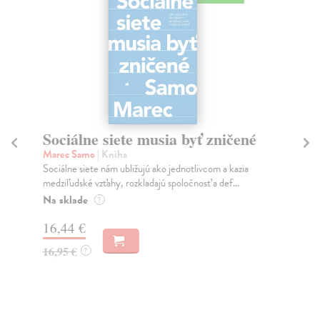
Sociálne siete musia byť zničené
S
K
Marec Samo
| Kniha
Sociálne siete nám ubližujú ako jednotlivcom a kazia
Mik
medziľudské vzťahy, rozkladajú spoločnosť a def...
Mon
o k
Na sklade
?
Na
16,44 €
23
16,95 €
?
24