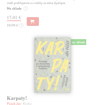
malé preklopenie a z reality sa stáva dystópia.
Na sklade
?
17,01 €
18,90 €
?
na sklade
Karpaty!
Púček Ján
| Kniha