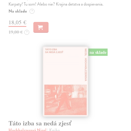
Karpaty! Tu som! Alebo nie? Krajina detstva a dospievania.
Na sklade
?
18,05 €
19,00 €
?
na sklade
Táto izba sa nedá zjesť
Hochholczerová Nicol
| Kniha