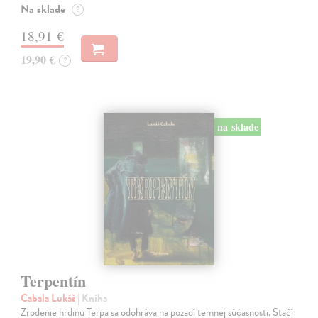
Na sklade
?
18,91 €
19,90 €
?
na sklade
Terpentín
Cabala Lukáš
| Kniha
Zrodenie hrdinu Terpa sa odohráva na pozadí temnej súčasnosti. Stačí