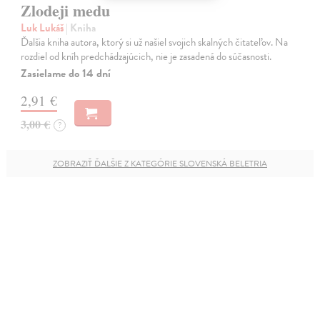
Zlodeji medu
Luk Lukáš
| Kniha
Ďalšia kniha autora, ktorý si už našiel svojich skalných čitateľov. Na
rozdiel od kníh predchádzajúcich, nie je zasadená do súčasnosti.
Zasielame do 14 dní
2,91 €
3,00 €
?
ZOBRAZIŤ ĎALŠIE Z KATEGÓRIE SLOVENSKÁ BELETRIA