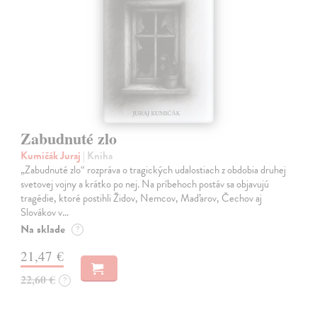
Zabudnuté zlo
Kumičák Juraj
| Kniha
„Zabudnuté zlo“ rozpráva o tragických udalostiach z obdobia druhej
svetovej vojny a krátko po nej. Na príbehoch postáv sa objavujú
tragédie, ktoré postihli Židov, Nemcov, Maďarov, Čechov aj
Slovákov v…
Na sklade
?
21,47 €
22,60 €
?