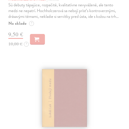
Sú debuty tápajúce, rozpačité, kvalitatívne nevyvážené, ale tento
medzi ne nepatrí. Hochholczerová sa nebojí prísť s kontroverznými,
drásavými témami, nekladie si servítky pred ústa, ide s kožou na trh…
Na sklade
?
9,50 €
10,00 €
?