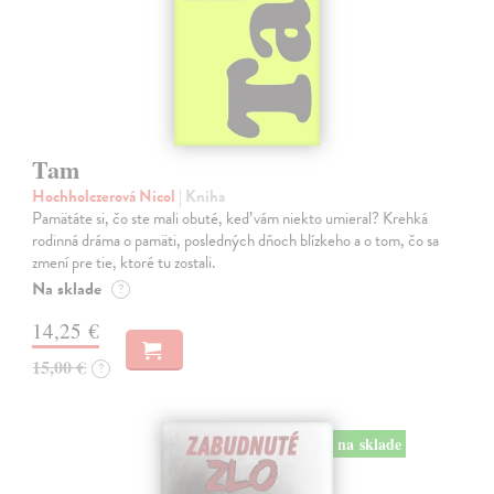
Tam
Hochholczerová Nicol
| Kniha
Pamätáte si, čo ste mali obuté, keď vám niekto umieral? Krehká
rodinná dráma o pamäti, posledných dňoch blízkeho a o tom, čo sa
zmení pre tie, ktoré tu zostali.
Na sklade
?
14,25 €
15,00 €
?
na sklade