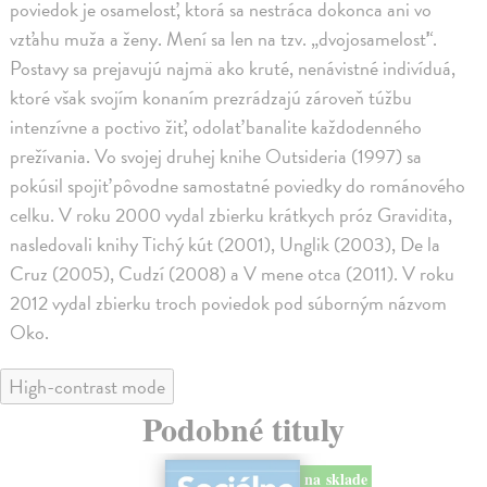
poviedok je osamelosť, ktorá sa nestráca dokonca ani vo
vzťahu muža a ženy. Mení sa len na tzv. „dvojosamelosť“.
Postavy sa prejavujú najmä ako kruté, nenávistné indivíduá,
ktoré však svojím konaním prezrádzajú zároveň túžbu
intenzívne a poctivo žiť, odolať banalite každodenného
prežívania. Vo svojej druhej knihe Outsideria (1997) sa
pokúsil spojiť pôvodne samostatné poviedky do románového
celku. V roku 2000 vydal zbierku krátkych próz Gravidita,
nasledovali knihy Tichý kút (2001), Unglik (2003), De la
Cruz (2005), Cudzí (2008) a V mene otca (2011). V roku
2012 vydal zbierku troch poviedok pod súborným názvom
Oko.
High-contrast mode
Podobné tituly
na sklade