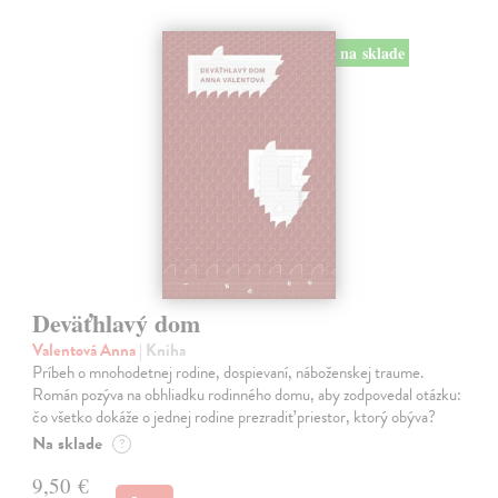
na sklade
Deväťhlavý dom
Valentová Anna
| Kniha
Príbeh o mnohodetnej rodine, dospievaní, náboženskej traume.
Román pozýva na obhliadku rodinného domu, aby zodpovedal otázku:
čo všetko dokáže o jednej rodine prezradiť priestor, ktorý obýva?
Na sklade
?
9,50 €