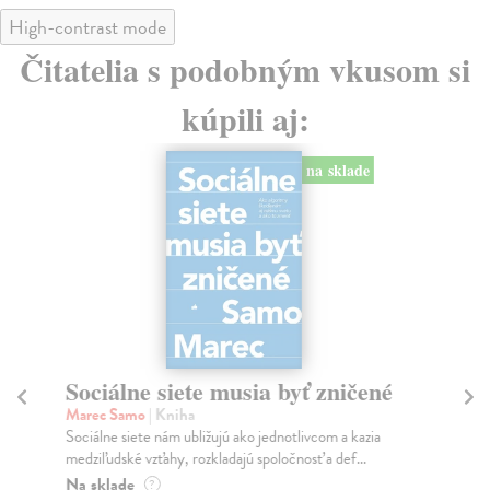
High-contrast mode
Čitatelia s podobným vkusom si
kúpili aj:
na sklade
Sociálne siete musia byť zničené
S
K
Marec Samo
| Kniha
Sociálne siete nám ubližujú ako jednotlivcom a kazia
Mik
medziľudské vzťahy, rozkladajú spoločnosť a def...
Mon
o k
Na sklade
?