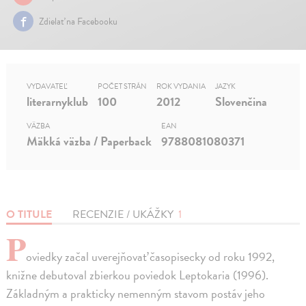
Zdielať na Facebooku
VYDAVATEĽ
POČET STRÁN
ROK VYDANIA
JAZYK
literarnyklub
100
2012
Slovenčina
VÄZBA
EAN
Mäkká väzba / Paperback
9788081080371
O TITULE
RECENZIE / UKÁŽKY
1
P
oviedky začal uverejňovať časopisecky od roku 1992,
knižne debutoval zbierkou poviedok Leptokaria (1996).
Základným a prakticky nemenným stavom postáv jeho