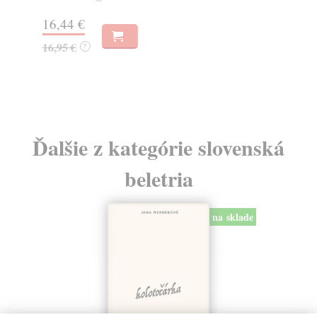
Na
16,44 €
23
16,95 €
?
24
Ďalšie z kategórie slovenská
beletria
na sklade