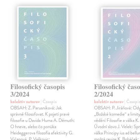
Filosofický časopis
Filosofický čas
3/2024
2/2024
kolektív autorov
| Časopis
kolektív autorov
| Časopi
OBSAH: Z. Parusniková: Jak
OBSAH: P. Jiráňová: Od
správně filosofovat. K pojetí pravé
„Božské komedie“ a limity
filosofie u Davida Huma A. Démuth:
vědění Filosofie a válka K
O hneve, alebo čo ponúka
Úvodní slovo J. Velek: Spr
Heideggerova filozofia afektivity G.
válka Principy ius ad bellu
Vičanová, P. Vaškovic:
možná revize K. Boháček: