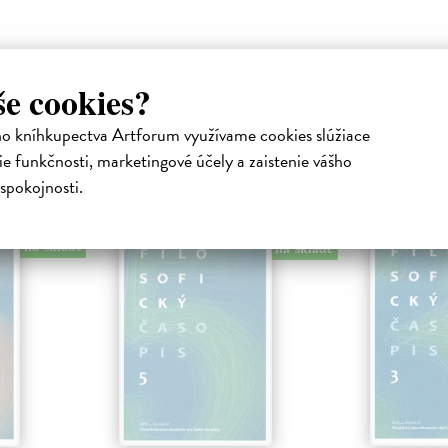
še cookies?
ho kníhkupectva Artforum využívame cookies slúžiace
e funkčnosti, marketingové účely a zaistenie vášho
atelia s podobným vkusom si kúpili
spokojnosti.
na sklade
na sklade