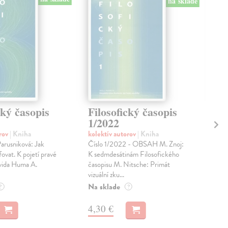
na sklade
cký časopis
Filosofický časopis
Fi
1/2022
5/
orov
| Kniha
kolektív autorov
| Kniha
kol
rusniková: Jak
Číslo 1/2022 - OBSAH M. Znoj:
Obs
fovat. K pojetí pravé
K sedmdesátinám Filosofického
Koč
avida Huma A.
časopisu M. Nitsche: Primát
těle
vizuální zku...
kosm
Na sklade
Na 
?
?
4,30 €
3,