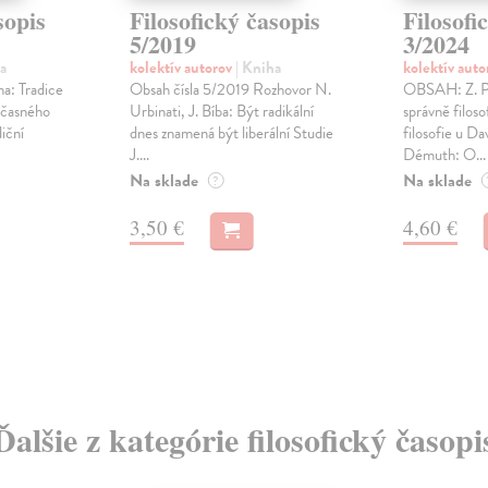
sopis
Filosofický časopis
Filosofi
5/2019
3/2024
a
kolektív autorov
| Kniha
kolektív aut
a: Tradice
Obsah čísla 5/2019 Rozhovor N.
OBSAH: Z. Pa
učasného
Urbinati, J. Bíba: Být radikální
správně filoso
iční
dnes znamená být liberální Studie
filosofie u D
J....
Démuth: O...
Na sklade
Na sklade
?
3,50 €
4,60 €
Ďalšie z kategórie filosofický časopi