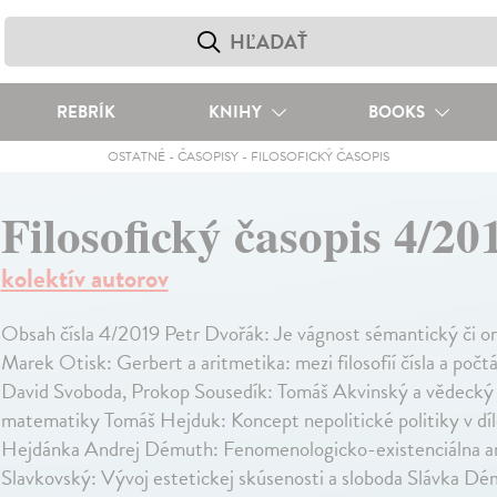
REBRÍK
KNIHY
BOOKS
OSTATNÉ
-
ČASOPISY
-
FILOSOFICKÝ ČASOPIS
Filosofický časopis 4/20
kolektív autorov
Obsah čísla 4/2019 Petr Dvořák: Je vágnost sémantický či 
Marek Otisk: Gerbert a aritmetika: mezi filosofií čísla a po
David Svoboda, Prokop Sousedík: Tomáš Akvinský a vědecký 
matematiky Tomáš Hejduk: Koncept nepolitické politiky v díl
Hejdánka Andrej Démuth: Fenomenologicko-existenciálna an
Slavkovský: Vývoj estetickej skúsenosti a sloboda Slávka Dé