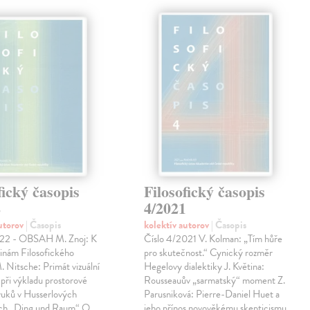
fický časopis
Filosofický časopis
2
4/2021
autorov
| Časopis
kolektív autorov
| Časopis
022 - OBSAH M. Znoj: K
Číslo 4/2021 V. Kolman: „Tím hůře
inám Filosofického
pro skutečnost.“ Cynický rozměr
. Nitsche: Primát vizuální
Hegelovy dialektiky J. Květina:
 při výkladu prostorové
Rousseauův „sarmatský“ moment Z.
vuků v Husserlových
Parusniková: Pierre-Daniel Huet a
ch „Ding und Raum“ O.
jeho přínos novověkému skepticismu