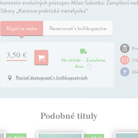
kontexte evolučných prístupov Milan Sobotka: Zamyšlení na
Sikory „Kantova praktická metafyzika“
Kúpiť
na webe
Rezervovať v kníhkupectve
Pri
3,50 €
Na sklade – Zasielame
Odp
dnes
?
Zdi
Pozrieť dostupnosť v kníhkupectvách
Podobné tituly
na sklade
na sklade