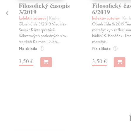
Filosofický časopis
Filosofický ča
3/2019
6/2019
kolektív autorov
| Kniha
kolektív autorov
| Knih
Obsah čísla 3/2019 Vladislav
Obsah čísla 6/2019 Tém
Suvák: K interpretácii
metafyziky v reflexi so
Sókratových posledných slov
bádání K. Boháček: Trad
Vojtěch Kolman: Duch...
metafyz...
i
Na sklade
Na sklade
?
?
3,50 €
3,50 €