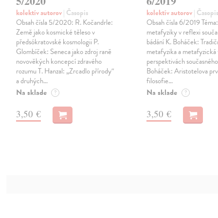
5/2020
6/2019
kolektív autorov
| Časopis
kolektív autorov
| Časopi
Obsah čísla 5/2020: R. Kočandrle:
Obsah čísla 6/2019 Téma:
Země jako kosmické těleso v
metafyziky v reflexi souč
předsókratovské kosmologii P.
bádání K. Boháček: Tradič
Glombíček: Seneca jako zdroj raně
metafyzika a metafyzická 
novověkých koncepcí zdravého
perspektivách současného
rozumu T. Hanzal: „Zrcadlo přírody“
Boháček: Aristotelova prv
a druhých…
filosofie…
Na sklade
Na sklade
?
?
3,50 €
3,50 €