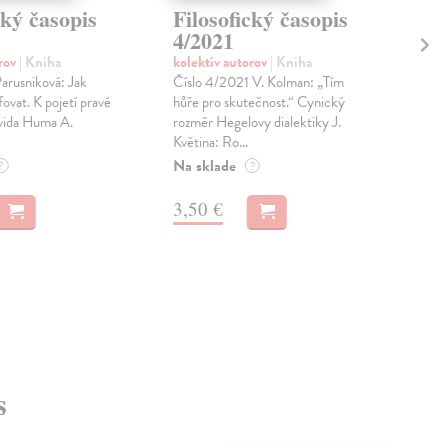
cký časopis
Filosofický časopis
Fi
4/2021
1/
orov
| Kniha
kolektív autorov
| Kniha
kol
rusniková: Jak
Číslo 4/2021 V. Kolman: „Tím
Čís
fovat. K pojetí pravé
hůře pro skutečnost.“ Cynický
K s
avida Huma A.
rozměr Hegelovy dialektiky J.
čas
Květina: Ro...
vizu
Na sklade
Na 
?
?
3,50 €
4,
s