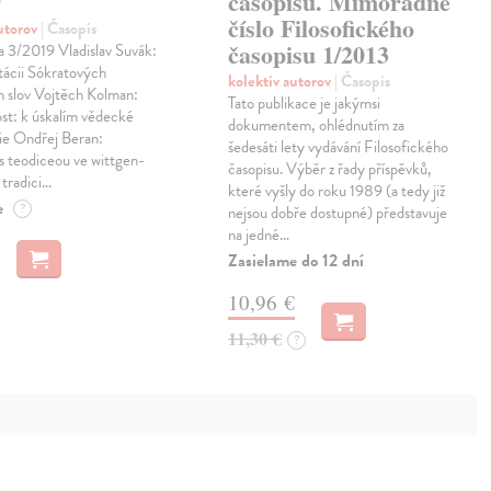
9
časopisu. Mimořádné
číslo Filosofického
autorov
| Časopis
časopisu 1/2013
a 3/2019 Vladislav Suvák:
tácii Sókratových
kolektív autorov
| Časopis
h slov Vojtěch Kolman:
Tato publikace je jakýmsi
st: k úskalím vědecké
dokumentem, ohlédnutím za
ie Ondřej Beran:
šedesáti lety vydávání Filosofického
s teodiceou ve wittgen­
časopisu. Výběr z řady příspěvků,
 tradici…
které vyšly do roku 1989 (a tedy již
e
?
nejsou dobře dostupné) představuje
na jedné…
Zasielame do 12 dní
10,96 €
11,30 €
?