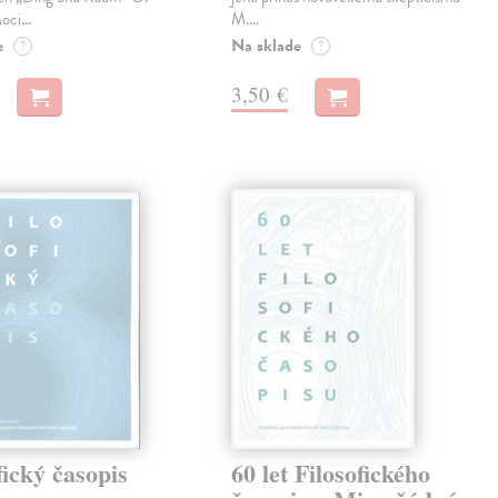
Moci…
M.…
e
Na sklade
?
?
3,50 €
fický časopis
60 let Filosofického