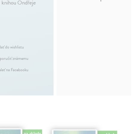
d knihou Ondřeje
dať do wishlistu
oručiť známemu
elať na Facebooku
na sklade