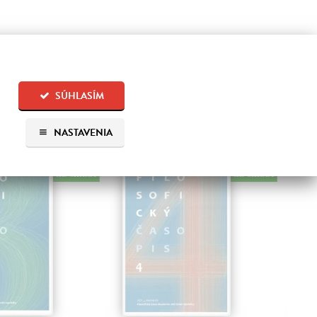
SÚHLASÍM
 aj:
NASTAVENIA
na sklade
na sklade