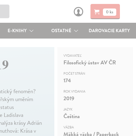
0 ks
E-KNIHY
OSTATNÉ
DAROVACIE KARTY
VYDAVATEĽ
19
Filosofický ústav AV ČR
POČET STRÁN
174
ontický fenomén?
ROK VYDANIA
2019
čtářským uměním
status
JAZYK
e Ladislava
Čeština
alýza krásy Adrián
VÄZBA
muthová: Krása v
Mäkká väzba / Paperback