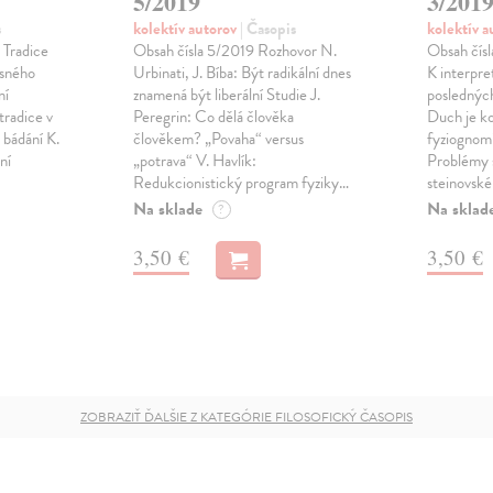
5/2019
3/201
s
kolektív autorov
| Časopis
kolektív 
 Tradice
Obsah čísla 5/2019 Rozhovor N.
Obsah čísl
asného
Urbinati, J. Bíba: Být radikální dnes
K interpre
ní
znamená být liberální Studie J.
poslednýc
tradice v
Peregrin: Co dělá člověka
Duch je ko
 bádání K.
člověkem? „Povaha“ versus
fyziognom
ní
„potrava“ V. Havlík:
Problémy 
Redukcionistický program fyziky…
steinovské
Na sklade
Na sklad
?
3,50 €
3,50 €
ZOBRAZIŤ ĎALŠIE Z KATEGÓRIE FILOSOFICKÝ ČASOPIS