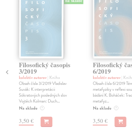
na sklade
Filosofický časopis
Filosofický ča
3/2019
6/2019
kolektív autorov
| Kniha
kolektív autorov
| Knih
Obsah čísla 3/2019 Vladislav
Obsah čísla 6/2019 Tém
Suvák: K interpretácii
metafyziky v reflexi so
Sókratových posledných slov
bádání K. Boháček: Trad
Vojtěch Kolman: Duch...
metafyz...
Na sklade
Na sklade
?
?
3,50 €
3,50 €