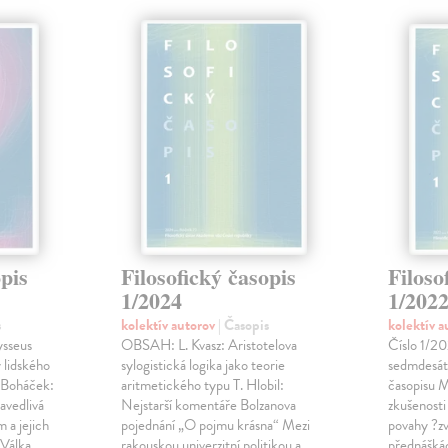
opis
Filosofický časopis
Filoso
1/2024
1/202
s
kolektív autorov
| Časopis
kolektív 
ysseus
OBSAH: L. Kvasz: Aristotelova
Číslo 1/2
 lidského
sylogistická logika jako teorie
sedmdesát
. Boháček:
aritmetického typu T. Hlobil:
časopisu M
avedlivá
Nejstarší komentáře Bolzanova
zkušenosti
m a jejich
pojednání „O pojmu krásna“ Mezi
povahy ?z
 Válka…
rakouskou univerzitní politikou a
přednášká