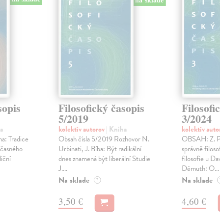
sopis
Filosofický časopis
Filosofi
5/2019
3/2024
a
kolektív autorov
| Kniha
kolektív aut
a: Tradice
Obsah čísla 5/2019 Rozhovor N.
OBSAH: Z. Pa
učasného
Urbinati, J. Bíba: Být radikální
správně filoso
iční
dnes znamená být liberální Studie
filosofie u D
J....
Démuth: O...
Na sklade
Na sklade
?
3,50 €
4,60 €