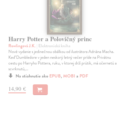
Harry Potter a Polovičný princ
Rowlingová J.K.
| Elektronická kniha
Nové vydanie s jedinečnou obálkou od ilustrátora Adriána Macha.
Keď Dumbledore v jeden neskorý letný večer príde na Privátnu
cestu po Harryho Pottera, ruku, v ktorej drží prútik, má očernetú a
scvrknutú,…
Na stiahnutie ako
EPUB
,
MOBI
a
PDF
14,90 €