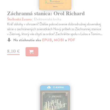
Záchranná stanica: Orol Richard
Štelbaská Zuzana
| Elektronická kniha
Kráľ oblohy v ohrození! Ďalšie pokračovanie dobrodružnej slovenskej
série o zachránených zvieratkách Nový príbeh zo Záchrannej stanice
v Zázrivej, ktorý vás chytí za srdce! Zachráňte spolu s Lulou a Tomim…
Na stiahnutie ako
EPUB
,
MOBI
a
PDF
8,10 €
E-KNIHA