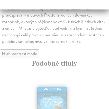
vymyslené, ale mýtické bytosti existujú skryté pred zrakom
bežných ľudí. Autor svoj veľmi osobný príbeh moderne
prerozprával v motívoch Prostonárodných slovenských
rozprávok, v ktorých nájdeme koktail všetkých ľudských citov
a emócií. Milovanú bytosť uniesol vodník, a kým náš hrdina
nepochopí celú pravdu a nezmieri sa s rozchodom, zostane v
podobe zraniteľnej myši v moci černokňažníka.
High-contrast mode
Podobné tituly
E-KNIHA