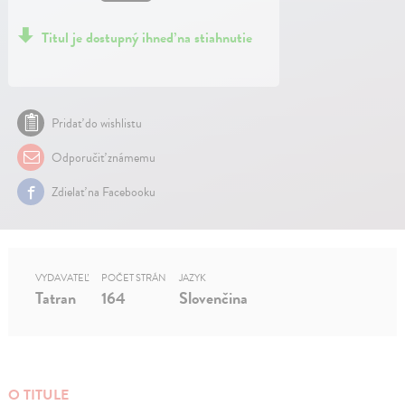
Titul je dostupný ihneď na stiahnutie
Pridať do wishlistu
Odporučiť známemu
Zdielať na Facebooku
VYDAVATEĽ
POČET STRÁN
JAZYK
Tatran
164
Slovenčina
O TITULE