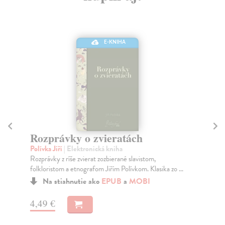
E-KNIHA
Rozprávky o zvieratách
R
Polívka Jiří
| Elektronická kniha
Šá
Rozprávky z ríše zvierat zozbierané slavistom,
Elo
folkloristom a etnografom Jiřím Polívkom. Klasika zo ...
voj
Na stiahnutie ako
EPUB
a
MOBI
4,49 €
2,