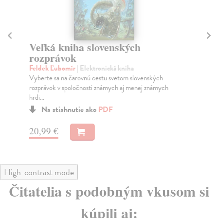
Veľká kniha slovenských
2
rozprávok
Ma
Čak
Feldek Ľubomír
| Elektronická kniha
Kni
Vyberte sa na čarovnú cestu svetom slovenských
rozprávok v spoločnosti známych aj menej známych
hrdi...
Na stiahnutie ako
PDF
10
20,99 €
High-contrast mode
Čitatelia s podobným vkusom si
kúpili aj: