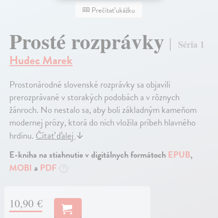
Prečítať ukážku
Prosté rozprávky
Séria 1
Hudec Marek
Prostonárodné slovenské rozprávky sa objavili
prerozprávané v storakých podobách a v rôznych
žánroch. No nestalo sa, aby boli základným kameňom
modernej prózy, ktorá do nich vložila príbeh hlavného
hrdinu.
Čítať ďalej
↓
E-kniha na stiahnutie v digitálnych formátoch
EPUB
,
MOBI
a
PDF
?
10,90 €