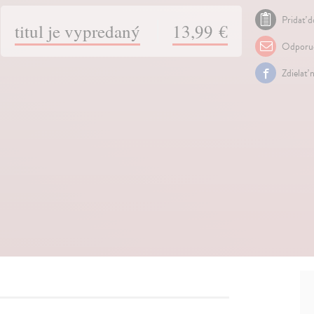
Pridať d
titul je vypredaný
13,99 €
Odporuč
Zdielať 