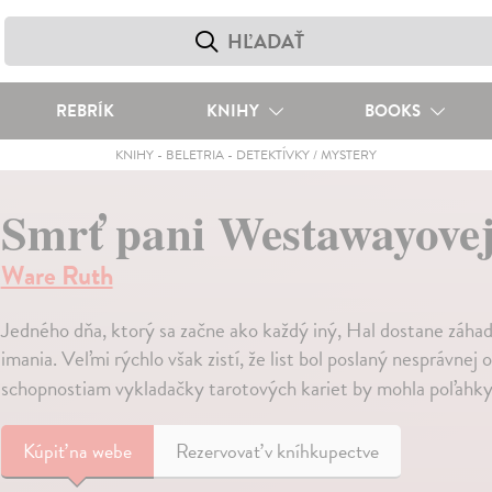
REBRÍK
KNIHY
BOOKS
KNIHY
-
BELETRIA
-
DETEKTÍVKY / MYSTERY
Smrť pani Westawayove
Ware Ruth
Jedného dňa, ktorý sa začne ako každý iný, Hal dostane záhadn
imania. Veľmi rýchlo však zistí, že list bol poslaný nesprávnej
schopnostiam vykladačky tarotových kariet by mohla poľahky
Kúpiť
na webe
Rezervovať v kníhkupectve