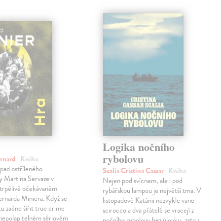
Logika nočního
rybolovu
ernard
| Kniha
pad ostříleného
Scalia Cristina Cassar
| Kniha
ty Martina Servaze v
Nejen pod svícnem, ale i pod
trpělivě očekávaném
rybářskou lampou je největší tma. V
Bernarda Miniera. Když se
listopadové Katánii nezvykle vane
tu začne šířit true crime
scirocco a dva přátelé se vracejí z
 nepolapitelném sériovém
nočního rybolovu bez úlovku, zato s