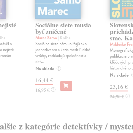
ejisté
Sociálne siete musia
Slovens
byť zničené
prichád
sme. Ka
iha
Marec Samo
| Kniha
právěl o
Sociálne siete nám ubližujú ako
Mikloško Fra
o nejisté
jednotlivcom a kazia medziľudské
Monograficky
ý román
vzťahy, rozkladajú spoločnosť a
publikácia pri
def...
kľúčových pr
historického u
Na sklade
?
Na sklade
16,44 €
23,16 €
16,95 €
?
24,90 €
?
alšie z kategórie detektívky / myste