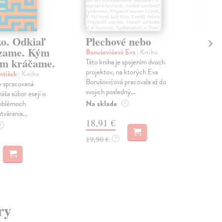
ko. Odkiaľ
Plechové nebo
Po
zame. Kým
Borušovičová Eva
| Kniha
Kun
m kráčame.
Táto kniha je spojením dvoch
Poma
projektov, na ktorých Eva
čty
ntišek
| Kniha
Borušovičová pracovala až do
naps
 spracovaná
svojich posledný...
česk
náša súbor esejí o
Na sklade
Na 
oblémoch
?
tvárania...
18,91 €
14
?
19,90 €
15,
?
ry