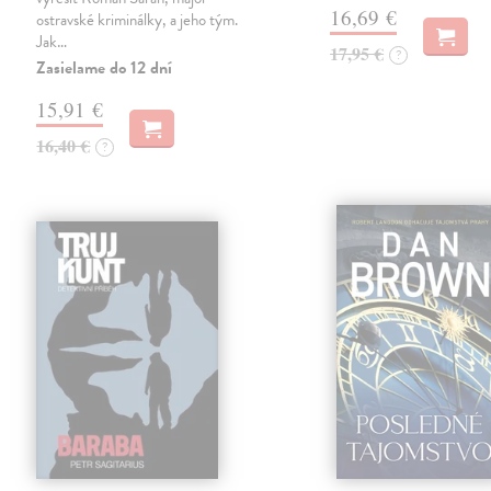
16,69 €
ostravské kriminálky, a jeho tým.
Jak…
17,95 €
?
Zasielame do 12 dní
15,91 €
16,40 €
?