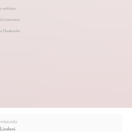
o wishlistu
iť známemu
na Facebooku
VYDAVATEĽ
Lindeni