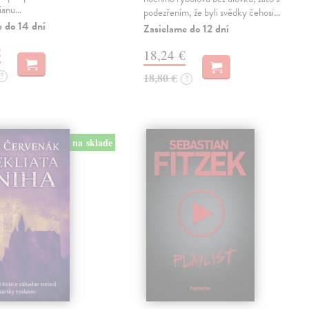
lianu…
podezřením, že byli svědky čehosi…
e do 14 dní
Zasielame do 12 dní
€
18,24 €
?
18,80 €
?
na sklade