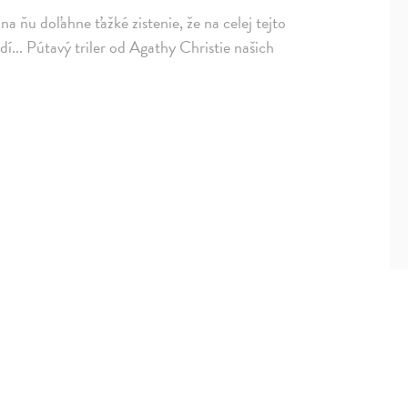
a ňu doľahne ťažké zistenie, že na celej tejto
edí... Pútavý triler od Agathy Christie našich