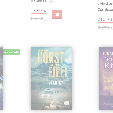
Na sklade
?
vrahovi Ju
Zasielam
17,96 €
18,90 €
21,33 
?
21,99 €
na sklade