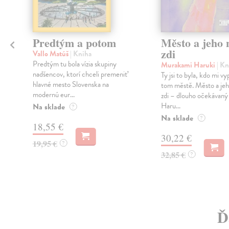
Predtým a potom
Město a jeho n
zdi
Vallo Matúš
| Kniha
Predtým tu bola vízia skupiny
Murakami Haruki
| Kn
nadšencov, ktorí chceli premeniť
Ty jsi to byla, kdo mi vy
hlavné mesto Slovenska na
tom městě. Město a jeh
modernú eur...
zdi – dlouho očekávan
Haru...
Na sklade
?
Na sklade
?
18,55 €
30,22 €
19,95 €
?
32,85 €
?
Ď