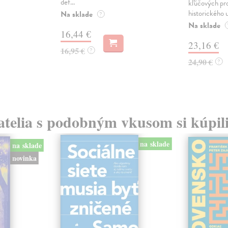
def...
kľúčových pr
historického u
Na sklade
?
Na sklade
16,44 €
23,16 €
16,95 €
?
24,90 €
?
atelia s podobným vkusom si kúpili
na sklade
na sklade
novinka