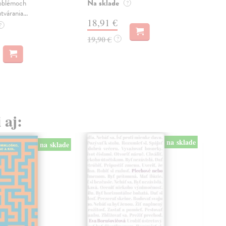
Na sklade
Na 
oblémoch
?
tvárania...
18,91 €
14
?
19,90 €
15,
?
 aj:
na sklade
na sklade