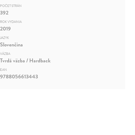
POČET STRÁN
392
ROK VYDANIA
2019
JAZYK
Slovenčina
VÄZBA
Tvrdá väzba / Hardback
EAN
9788056613443