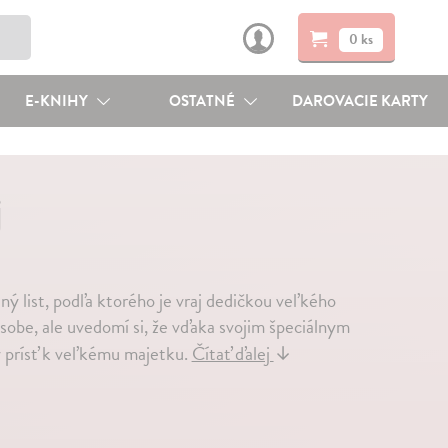
0 ks
E-KNIHY
OSTATNÉ
DAROVACIE KARTY
j
ý list, podľa ktorého je vraj dedičkou veľkého
 osobe, ale uvedomí si, že vďaka svojim špeciálnym
 prísť k veľkému majetku.
Čítať ďalej
↓