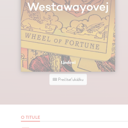
Prečítať ukážku
O TITULE