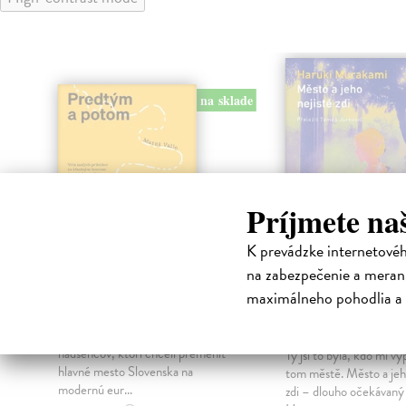
na sklade
Príjmete na
K prevádzke internetové
na zabezpečenie a merani
Predtým a potom
Město a jeho n
maximálneho pohodlia a 
zdi
Vallo Matúš
| Kniha
Predtým tu bola vízia skupiny
Murakami Haruki
| Kn
nadšencov, ktorí chceli premeniť
Ty jsi to byla, kdo mi vy
hlavné mesto Slovenska na
tom městě. Město a jeh
modernú eur...
zdi – dlouho očekávan