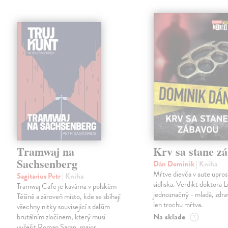
Tramwaj na
Krv sa stane z
Sachsenberg
Dán Dominik
| Kniha
Mŕtve dievča v aute upros
Sagitarius Petr
| Kniha
sídliska. Verdikt doktora 
Tramwaj Cafe je kavárna v polském
jednoznačný - mladá, zdra
Těšíně a zároveň místo, kde se sbíhají
len trochu mŕtva.
všechny nitky související s dalším
Na sklade
brutálním zločinem, který musí
?
vyřešit Roman Saran, major