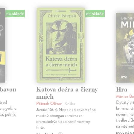
na sklade
na sklade
ábavou
Katova dcéra a čierny
Hra
mních
Minier B
tred
Devátý pří
Pötzsch Oliver
| Kniha
Lengyela je
kriminalis
Január 1663. Neďaleko bavorského
vá, pekná,
novém, ne
mesta Schongau zomiera za
thrilleru 
dramatických okolností miestny
na interne
farár.
podcast o