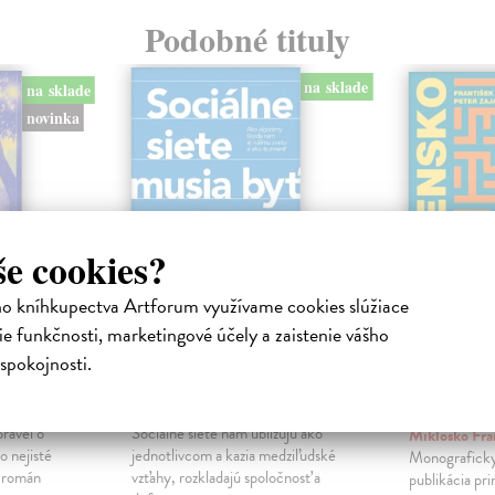
Podobné tituly
na sklade
na sklade
novinka
še cookies?
ho kníhkupectva Artforum využívame cookies slúžiace
e funkčnosti, marketingové účely a zaistenie vášho
ejisté
Sociálne siete musia
Slovens
spokojnosti.
byť zničené
prichád
sme. Ka
iha
Marec Samo
| Kniha
právěl o
Sociálne siete nám ubližujú ako
Mikloško Fra
o nejisté
jednotlivcom a kazia medziľudské
Monograficky
ý román
vzťahy, rozkladajú spoločnosť a
publikácia pri