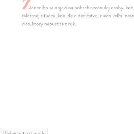
Z
anedlho sa objaví na pohrebe zosnulej osoby, kde n
zvláštnej situácii, kde ide o dedičstvo, niečo veľmi nes
čias, ktorý nepustíte z rúk.
High-contrast mode