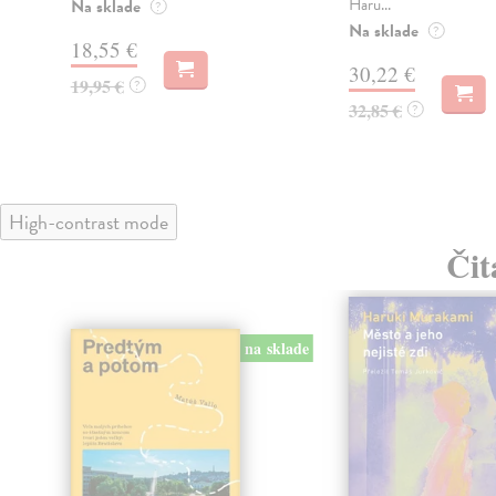
Haru...
Na sklade
?
Na sklade
?
18,55 €
30,22 €
19,95 €
?
32,85 €
?
High-contrast mode
Čit
na sklade