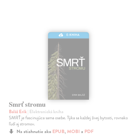
E-KNIHA
Smrť stromu
Baláž Erik
| Elektronická kniha
SMRŤ je fascinujúca sama osebe. Týka sa každej živej bytosti, rovnako
ľudí aj stromov.
Na stiahnutie ako
EPUB
,
MOBI
a
PDF