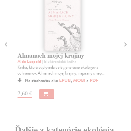
Almanach mojej krajiny
P
Aldo Leopold
| Elektronická kniha
De
Kniha, ktorá ovplyvnila celé generácie ekológov a
Dam
ochranárov. Almanach mojej krajiny, napísaný s nep...
na 
Na stiahnutie ako
EPUB
,
MOBI
a
PDF
7,60 €
10
Ďalšie z kategórie ekológia,