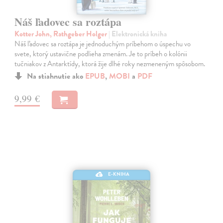
Náš ľadovec sa roztápa
Kotter John, Rathgeber Holger
| Elektronická kniha
Náš ľadovec sa roztápa je jednoduchým príbehom o úspechu vo
svete, ktorý ustavične podlieha zmenám. Je to príbeh o kolónii
tučniakov z Antarktídy, ktorá žije dlhé roky nezmeneným spôsobom.
Na stiahnutie ako
EPUB
,
MOBI
a
PDF
9,99 €
E-KNIHA