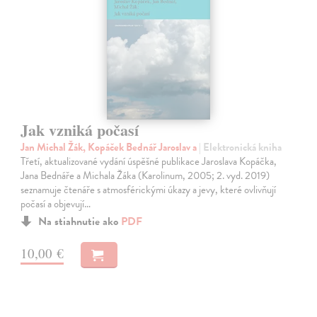
Jak vzniká počasí
Jan Michal Žák, Kopáček Bednář Jaroslav a
| Elektronická kniha
Třetí, aktualizované vydání úspěšné publikace Jaroslava Kopáčka,
Jana Bednáře a Michala Žáka (Karolinum, 2005; 2. vyd. 2019)
seznamuje čtenáře s atmosférickými úkazy a jevy, které ovlivňují
počasí a objevují…
Na stiahnutie ako
PDF
10,00 €