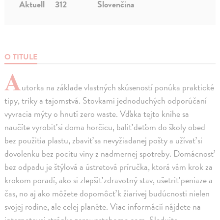
Aktuell
312
Slovenčina
O TITULE
A
utorka na základe vlastných skúseností ponúka praktické
tipy, triky a tajomstvá. Stovkami jednoduchých odporúčaní
vyvracia mýty o hnutí zero waste. Vďaka tejto knihe sa
naučíte vyrobiť si doma horčicu, baliť deťom do školy obed
bez použitia plastu, zbaviť sa nevyžiadanej pošty a užívať si
dovolenku bez pocitu viny z nadmernej spotreby. Domácnosť
bez odpadu je štýlová a ústretová príručka, ktorá vám krok za
krokom poradí, ako si zlepšiť zdravotný stav, ušetriť peniaze a
čas, no aj ako môžete dopomôcť k žiarivej budúcnosti nielen
svojej rodine, ale celej planéte. Viac informácií nájdete na
internetovej stránke zerowastehome.com. Sledujte