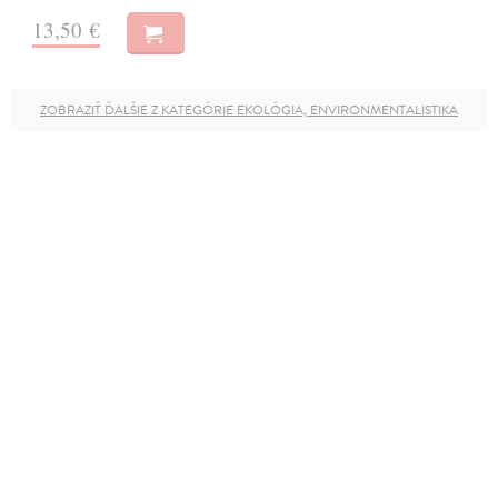
13,50 €
ZOBRAZIŤ ĎALŠIE Z KATEGÓRIE EKOLÓGIA, ENVIRONMENTALISTIKA