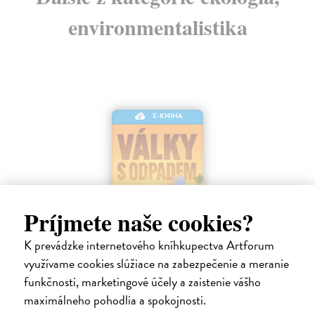
environmentalistika
E-KNIHA
Príjmete naše cookies?
K prevádzke internetového kníhkupectva Artforum
využívame cookies slúžiace na zabezpečenie a meranie
Války s odpadem
funkčnosti, marketingové účely a zaistenie vášho
Clapp Alexander
| Elektronická kniha
maximálneho pohodlia a spokojnosti.
Skládky po celém světě jsou přeplněné a spory o to, jak naložit s