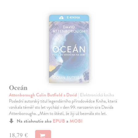
E-KNIHA
Oceán
Attenborough Colin Butfield a David
| Elektronická kniha
Poslední autorský titul legendárního přírodovědce Kniha, která
vznikala téměř sto let vychází v den 99. narozenin sira Davida
Attenborougha. „Mám to štěstí, že žiji už bezmála sto let.
Na stiahnutie ako
EPUB
a
MOBI
18,79 €