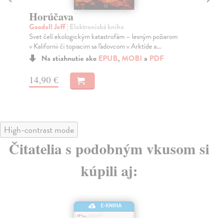
Horúčava
Ak
Goodell Jeff
| Elektronická kniha
Smi
Svet čelí ekologickým katastrofám – lesným požiarom
Ešt
v Kalifornii či topiacim sa ľadovcom v Arktíde a...
Nap
Na stiahnutie ako
EPUB
,
MOBI
a
PDF
14,90 €
11
High-contrast mode
Čitatelia s podobným vkusom si
kúpili aj:
E-KNIHA