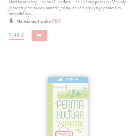
člověka provázejí – obrazně i doslova – od kolébky po rakev. Mnohdy
je považujeme za cosi samozřejmého, co nám poskytuje především
hospodářský…
Na stiahnutie ako
PDF
7,99 €
E-KNIHA