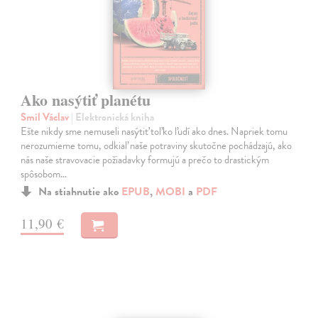
Ako nasýtiť planétu
Smil Václav
| Elektronická kniha
Ešte nikdy sme nemuseli nasýtiť toľko ľudí ako dnes. Napriek tomu
nerozumieme tomu, odkiaľ naše potraviny skutočne pochádzajú, ako
nás naše stravovacie požiadavky formujú a prečo to drastickým
spôsobom…
Na stiahnutie ako
EPUB
,
MOBI
a
PDF
11,90 €