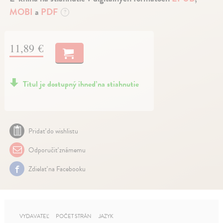
MOBI
a
PDF
?
11,89 €
Titul je dostupný ihneď na stiahnutie
Pridať do wishlistu
Odporučiť známemu
Zdielať na Facebooku
VYDAVATEĽ
POČET STRÁN
JAZYK