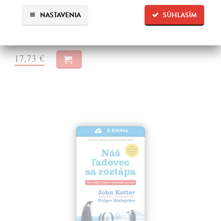
miliony tun odpadu vedou k válkám, o nichž málokdo tuší. Některé z
nich mají charakter pohraničních potyček, v jiných se odpadky
NASTAVENIA
SÚHLASÍM
přesouvají…
Na stiahnutie ako
EPUB
a
MOBI
17,73 €
E-KNIHA