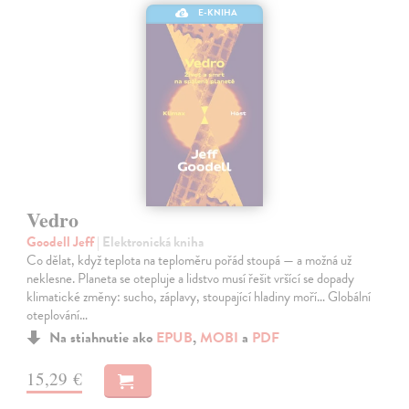
E-KNIHA
Vedro
Goodell Jeff
| Elektronická kniha
Co dělat, když teplota na teploměru pořád stoupá — a možná už
neklesne. Planeta se otepluje a lidstvo musí řešit vršící se dopady
klimatické změny: sucho, záplavy, stoupající hladiny moří… Globální
oteplování…
Na stiahnutie ako
EPUB
,
MOBI
a
PDF
15,29 €