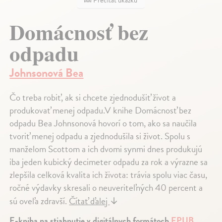
Prečítať ukážku
Domácnosť bez
odpadu
Johnsonová Bea
Čo treba robiť, ak si chcete zjednodušiť život a
produkovať menej odpadu.V knihe Domácnosť bez
odpadu Bea Johnsonová hovorí o tom, ako sa naučila
tvoriť menej odpadu a zjednodušila si život. Spolu s
manželom Scottom a ich dvomi synmi dnes produkujú
iba jeden kubický decimeter odpadu za rok a výrazne sa
zlepšila celková kvalita ich života: trávia spolu viac času,
ročné výdavky skresali o neuveriteľných 40 percent a
sú oveľa zdravší.
Čítať ďalej
↓
E-kniha na stiahnutie v digitálnych formátoch
EPUB
,