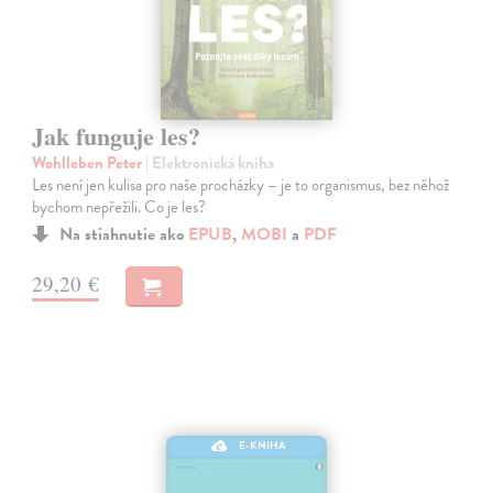
Jak funguje les?
Wohlleben Peter
| Elektronická kniha
Les není jen kulisa pro naše procházky – je to organismus, bez něhož
bychom nepřežili. Co je les?
Na stiahnutie ako
EPUB
,
MOBI
a
PDF
29,20 €
E-KNIHA