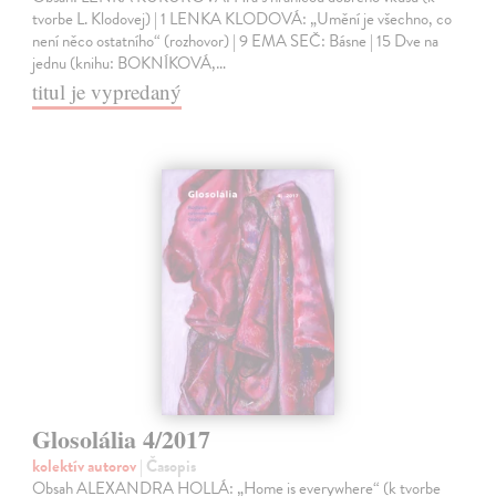
tvorbe L. Klodovej) | 1 LENKA KLODOVÁ: „Umění je všechno, co
není něco ostatního“ (rozhovor) | 9 EMA SEČ: Básne | 15 Dve na
jednu (knihu: BOKNÍKOVÁ,…
titul je vypredaný
Glosolália 4/2017
kolektív autorov
| Časopis
Obsah ALEXANDRA HOLLÁ: „Home is everywhere“ (k tvorbe