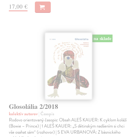
17,00 €
na sklade
Glosolália 2/2018
kolektív autorov
| Časopis
Rodovo orientovaný časopis: Obsah ALEŠ KAUER: K cyklom koláží
(Bowie – Prince) | 1 ALEŠ KAUER: „S dětinským nadšením si chci
vše osahat sám“ (rozhovor) | 5 EVA URBANOVÁ: Z básnického