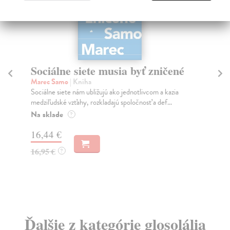
Sociálne siete musia byť zničené
S
K
Marec Samo
| Kniha
Sociálne siete nám ubližujú ako jednotlivcom a kazia
Mik
medziľudské vzťahy, rozkladajú spoločnosť a def...
Mon
o k
Na sklade
?
Na
16,44 €
23
16,95 €
?
24
Ďalšie z kategórie glosolália