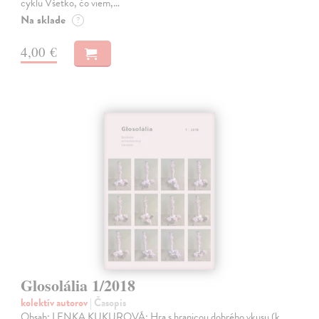
cyklu Všetko, čo viem,…
Na sklade
?
4,00 €
Glosolália 1/2018
kolektív autorov
| Časopis
Obsah: LENKA KUKUROVÁ: Hra s hranicou dobrého vkusu (k