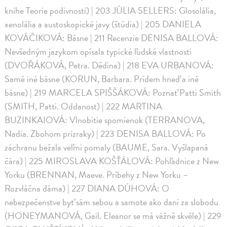
knihe Teorie podivnosti) | 203 JÚLIA SELLERS: Glosolália,
xenolália a austoskopické javy (štúdia) | 205 DANIELA
KOVÁČIKOVÁ: Básne | 211 Recenzie DENISA BALLOVÁ:
Nevšedným jazykom opísala typické ľudské vlastnosti
(DVOŘÁKOVÁ, Petra. Dědina) | 218 EVA URBANOVÁ:
Samé iné básne (KORUN, Barbara. Prídem hneď a iné
básne) | 219 MARCELA SPIŠŠÁKOVÁ: Poznať Patti Smith
(SMITH, Patti. Oddanost) | 222 MARTINA
BUZINKAIOVÁ: Vlnobitie spomienok (TERRANOVA,
Nadia. Zbohom prízraky) | 223 DENISA BALLOVÁ: Po
záchranu bežala veľmi pomaly (BAUME, Sara. Vyšlapaná
čára) | 225 MIROSLAVA KOŠŤÁLOVÁ: Pohľadnice z New
Yorku (BRENNAN, Maeve. Príbehy z New Yorku –
Rozvláčna dáma) | 227 DIANA DÚHOVÁ: O
nebezpečenstve byť sám sebou a samote ako dani za slobodu
(HONEYMANOVÁ, Gail. Eleanor se má vážně skvěle) | 229