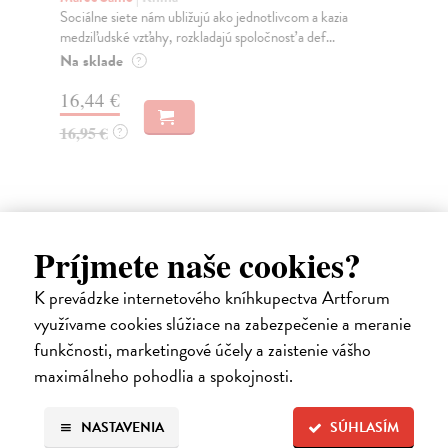
Sociálne siete nám ubližujú ako jednotlivcom a kazia
Mik
medziľudské vzťahy, rozkladajú spoločnosť a def...
Mon
o k
Na sklade
?
Na
16,44 €
23
16,95 €
?
24
High-contrast mode
Príjmete naše cookies?
Čitatelia s podobným vkusom si
K prevádzke internetového kníhkupectva Artforum
využívame cookies slúžiace na zabezpečenie a meranie
kúpili aj:
funkčnosti, marketingové účely a zaistenie vášho
maximálneho pohodlia a spokojnosti.
na sklade
NASTAVENIA
SÚHLASÍM