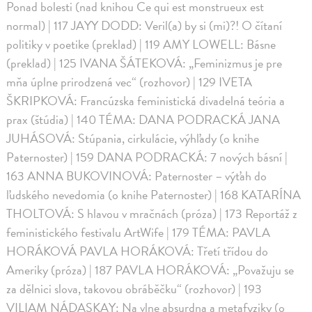
Ponad bolesti (nad knihou Ce qui est monstrueux est
normal) | 117 JAYY DODD: Veril(a) by si (mi)?! O čítaní
politiky v poetike (preklad) | 119 AMY LOWELL: Básne
(preklad) | 125 IVANA ŠÁTEKOVÁ: „Feminizmus je pre
mňa úplne prirodzená vec“ (rozhovor) | 129 IVETA
ŠKRIPKOVÁ: Francúzska feministická divadelná teória a
prax (štúdia) | 140 TÉMA: DANA PODRACKÁ JANA
JUHÁSOVÁ: Stúpania, cirkulácie, výhľady (o knihe
Paternoster) | 159 DANA PODRACKÁ: 7 nových básní |
163 ANNA BUKOVINOVÁ: Paternoster – výťah do
ľudského nevedomia (o knihe Paternoster) | 168 KATARÍNA
THOLTOVÁ: S hlavou v mračnách (próza) | 173 Reportáž z
feministického festivalu ArtWife | 179 TÉMA: PAVLA
HORÁKOVÁ PAVLA HORÁKOVÁ: Třetí třídou do
Ameriky (próza) | 187 PAVLA HORÁKOVÁ: „Považuju se
za dělnici slova, takovou obráběčku“ (rozhovor) | 193
VILIAM NÁDASKAY: Na vlne absurdna a metafyziky (o