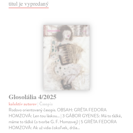
titul je vypredaný
Glosolália 4/2025
kolektív autorov
| Časopis
Rodovo orientovaný časopis. OBSAH: GRÉTA FEDORA
HOMZOVÁ: Len tou láskou... | 3 GÁBOR GYENES: Má to ťažké,
máme to ťažké (o tvorbe G. F. Homzovej) | 5 GRÉTA FEDORA
HOMZOVÁ: Ak už vidia čokoľvek, držia…