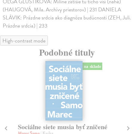
OĽGA GLUŠTÍKOVÁ: Miline zátišie tu ticho visí (nahé)
(HAUGOVÁ, Mila. Archívy priestorov) | 231 DANIELA
SLÁVIK: Prázdne srdcia ako diagnóza budúcnosti (ZEH, Juli.
Prázdne srdcia) | 233
High-contrast mode
Podobné tituly
na sklade
Sociálne siete musia byť zničené
S
K
Marec Samo
| Kniha