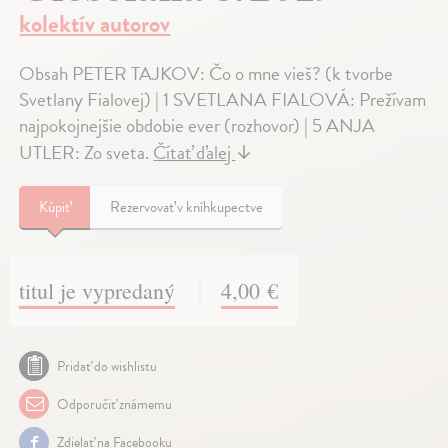
kolektív autorov
Obsah PETER TAJKOV: Čo o mne vieš? (k tvorbe
Svetlany Fialovej) | 1 SVETLANA FIALOVÁ: Prežívam
najpokojnejšie obdobie ever (rozhovor) | 5 ANJA
UTLER: Zo sveta.
Čítať ďalej
↓
Kúpiť
Rezervovať v kníhkupectve
titul je vypredaný
4,00 €
Pridať do wishlistu
Odporučiť známemu
Zdielať na Facebooku