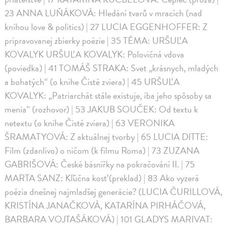
23 ANNA LUŇÁKOVÁ: Hledání tvarů v mracích (nad
knihou love & politics) | 27 LUCIA EGGENHOFFER: Z
pripravovanej zbierky poézie | 35 TÉMA: URŠUĽA
KOVALYK URŠUĽA KOVALYK: Polovičná vdova
(poviedka) | 41 TOMÁŠ STRAKA: Svet „krásnych, mladých
a bohatých“ (o knihe Čisté zviera) | 45 URŠUĽA
KOVALYK: „Patriarchát stále existuje, iba jeho spôsoby sa
menia“ (rozhovor) | 53 JAKUB SOUČEK: Od textu k
netextu (o knihe Čisté zviera) | 63 VERONIKA
ŠRAMATYOVÁ: Z aktuálnej tvorby | 65 LUCIA DITTE:
Film (zdanlivo) o ničom (k filmu Roma) | 73 ZUZANA
GABRIŠOVÁ: České básnířky na pokračování II. | 75
MARTA SANZ: Kľúčna kosť (preklad) | 83 Ako vyzerá
poézia dnešnej najmladšej generácie? (LUCIA ČURILLOVÁ,
KRISTÍNA JANAČKOVÁ, KATARÍNA PIRHÁČOVÁ,
BARBARA VOJTAŠÁKOVÁ) | 101 GLADYS MARIVAT: