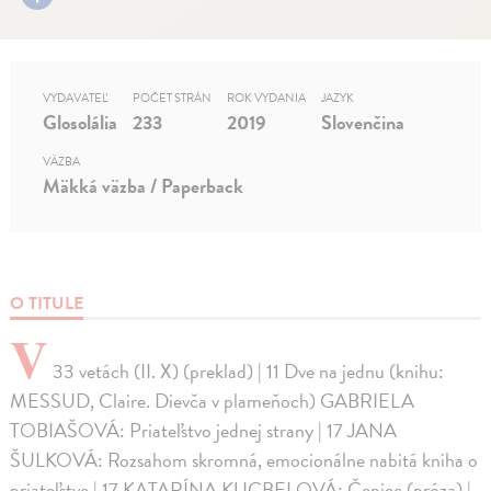
VYDAVATEĽ
POČET STRÁN
ROK VYDANIA
JAZYK
Glosolália
233
2019
Slovenčina
VÄZBA
Mäkká väzba / Paperback
O TITULE
V
33 vetách (II. X) (preklad) | 11 Dve na jednu (knihu:
MESSUD, Claire. Dievča v plameňoch) GABRIELA
TOBIAŠOVÁ: Priateľstvo jednej strany | 17 JANA
ŠULKOVÁ: Rozsahom skromná, emocionálne nabitá kniha o
priateľstve | 17 KATARÍNA KUCBELOVÁ: Čepiec (próza) |