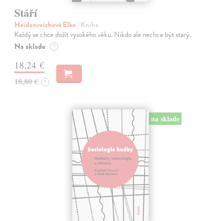
Stáří
Heidenreichová Elke
| Kniha
Každý se chce dožít vysokého věku. Nikdo ale nechce být starý.
Na sklade
?
18,24 €
18,80 €
?
na sklade