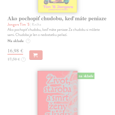
Ako pochopiť chudobu, keď máte peniaze
Jongers Tim 'S
| Kniha
Ako pochopiť chudobu, keď máte peniaze Za chudobu si môžete
sami. Chudoba je len o nedostatku peňazí.
Na sklade
?
16,98 €
17,50 €
?
na sklade