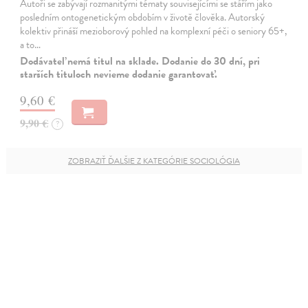
Autoři se zabývají rozmanitými tématy souvisejícími se stářím jako
posledním ontogenetickým obdobím v životě člověka. Autorský
kolektiv přináší mezioborový pohled na komplexní péči o seniory 65+,
a to…
Dodávateľ nemá titul na sklade. Dodanie do 30 dní, pri
starších tituloch nevieme dodanie garantovať.
9,60 €
9,90 €
?
ZOBRAZIŤ ĎALŠIE Z KATEGÓRIE SOCIOLÓGIA