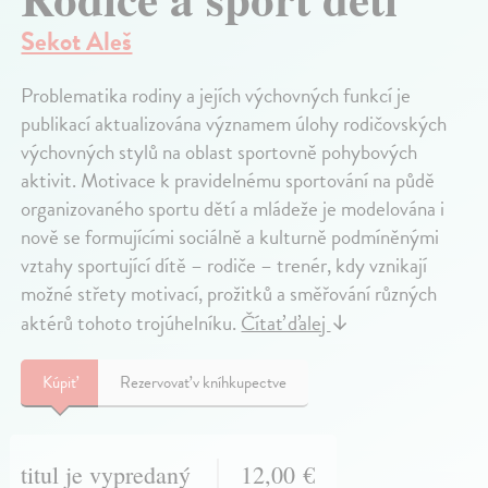
Sekot Aleš
Problematika rodiny a jejích výchovných funkcí je
publikací aktualizována významem úlohy rodičovských
výchovných stylů na oblast sportovně pohybových
aktivit. Motivace k pravidelnému sportování na půdě
organizovaného sportu dětí a mládeže je modelována i
nově se formujícími sociálně a kulturně podmíněnými
vztahy sportující dítě – rodiče – trenér, kdy vznikají
možné střety motivací, prožitků a směřování různých
aktérů tohoto trojúhelníku.
Čítať ďalej
↓
Kúpiť
Rezervovať v kníhkupectve
titul je vypredaný
12,00 €