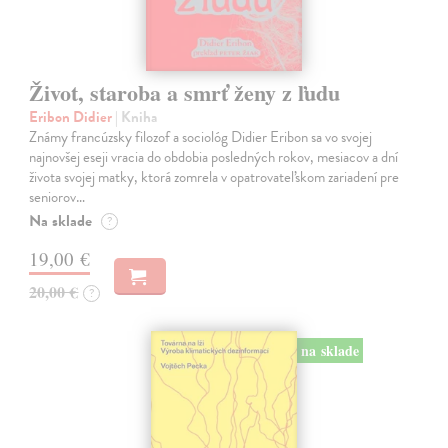
Život, staroba a smrť ženy z ľudu
Eribon Didier
| Kniha
Známy francúzsky filozof a sociológ Didier Eribon sa vo svojej
najnovšej eseji vracia do obdobia posledných rokov, mesiacov a dní
života svojej matky, ktorá zomrela v opatrovateľskom zariadení pre
seniorov…
Na sklade
?
19,00 €
20,00 €
?
na sklade