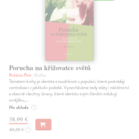
Porucha na křižovatce světů
Květina Petr
| Kniha
Tématem knihy je identita a soudržnost u populací, které postrádají
centralizaci v jakékoliv podobě. Vynecháváme tedy státy i náčelnictví
a obecně všechny útvary, které identitu svým členům indukují
zvnějšku,…
Na sklade
?
38,99 €
40,20 €
?