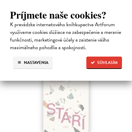
Mužská dominance je tak zakotvena v našich společenských
praktikách a našem nevědomí, že si jí sotva všímáme; je natolik v
Príjmete naše cookies?
souladu s našimi očekáváními, že ji jen těžko zpochybňujeme.
Bourdieu vychází…
K prevádzke internetového kníhkupectva Artforum
Na sklade
?
využívame cookies slúžiace na zabezpečenie a meranie
14,55 €
funkčnosti, marketingové účely a zaistenie vášho
maximálneho pohodlia a spokojnosti.
15,00 €
?
NASTAVENIA
SÚHLASÍM
na sklade