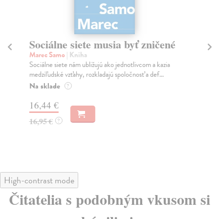
Sociálne siete musia byť zničené
S
K
Marec Samo
| Kniha
Sociálne siete nám ubližujú ako jednotlivcom a kazia
Mik
medziľudské vzťahy, rozkladajú spoločnosť a def...
Mon
o k
Na sklade
?
Na
16,44 €
23
16,95 €
?
24
High-contrast mode
Čitatelia s podobným vkusom si