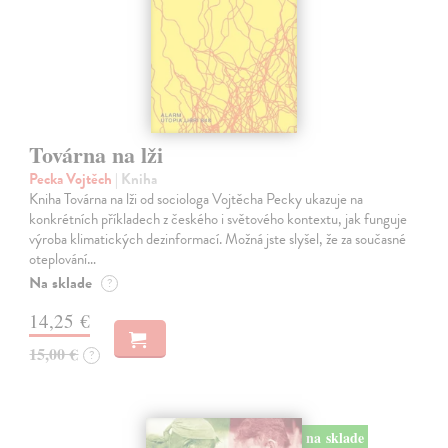
Továrna na lži
Pecka Vojtěch
| Kniha
Kniha Továrna na lži od sociologa Vojtěcha Pecky ukazuje na
konkrétních příkladech z českého i světového kontextu, jak funguje
výroba klimatických dezinformací. Možná jste slyšel, že za současné
oteplování…
Na sklade
?
14,25 €
15,00 €
?
na sklade