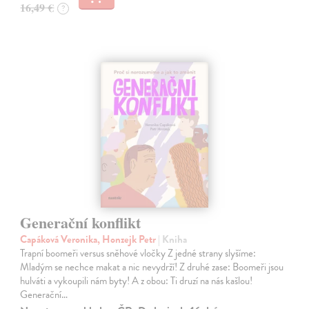
16,49 €
?
Generační konflikt
Capáková Veronika, Honzejk Petr
| Kniha
Trapní boomeři versus sněhové vločky Z jedné strany slyšíme:
Mladým se nechce makat a nic nevydrží! Z druhé zase: Boomeři jsou
hulváti a vykoupili nám byty! A z obou: Ti druzí na nás kašlou!
Generační…