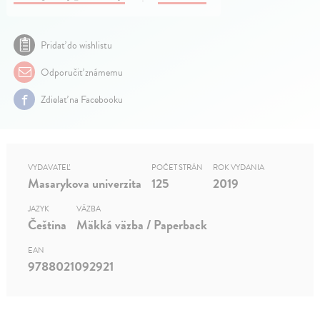
Pridať do wishlistu
Odporučiť známemu
Zdielať na Facebooku
VYDAVATEĽ
POČET STRÁN
ROK VYDANIA
Masarykova univerzita
125
2019
JAZYK
VÄZBA
Čeština
Mäkká väzba / Paperback
EAN
9788021092921