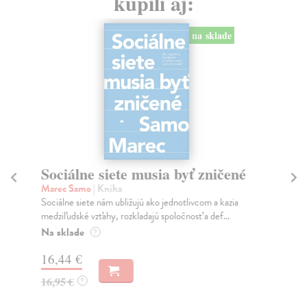
kúpili aj:
na sklade
Sociálne siete musia byť zničené
S
K
Marec Samo
| Kniha
Sociálne siete nám ubližujú ako jednotlivcom a kazia
Mik
medziľudské vzťahy, rozkladajú spoločnosť a def...
Mon
o k
Na sklade
?
Na
16,44 €
23
16,95 €
?
24