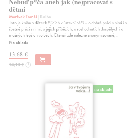
Nebuď p*ča aneb jak (ne)pracovat s
dětmi
Morávek Tomáš
| Kniha
Toto je kniha o dětech žijících v ústavní péči – o dobré práci s nimi i o
špatné práci s nimi, o jejich příbězích, o rozhodnutích dospělých i o
možných lepších volbách. Čtenář zde nalezne anonymizované,…
Na sklade
13,68 €
14,10 €
?
na sklade