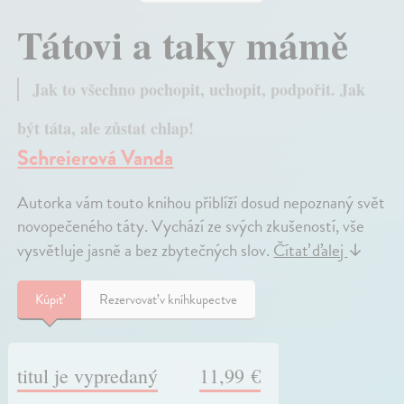
Tátovi a taky mámě
Jak to všechno pochopit, uchopit, podpořit. Jak
být táta, ale zůstat chlap!
Schreierová Vanda
Autorka vám touto knihou přiblíží dosud nepoznaný svět
novopečeného táty. Vychází ze svých zkušeností, vše
vysvětluje jasně a bez zbytečných slov.
Čítať ďalej
↓
Kúpiť
Rezervovať v kníhkupectve
titul je vypredaný
11,99 €