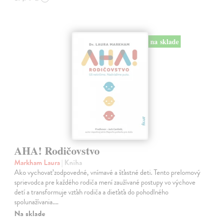
na sklade
AHA! Rodičovstvo
Markham Laura
| Kniha
Ako vychovať zodpovedné, vnímavé a šťastné deti. Tento prelomový
sprievodca pre každého rodiča mení zaužívané postupy vo výchove
detí a transformuje vzťah rodiča a dieťaťa do pohodlného
spolunažívania.…
Na sklade