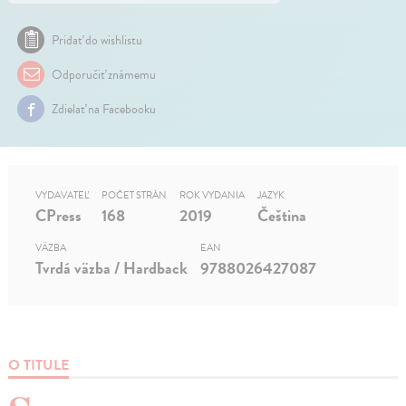
Pridať do wishlistu
Odporučiť známemu
Zdielať na Facebooku
VYDAVATEĽ
POČET STRÁN
ROK VYDANIA
JAZYK
CPress
168
2019
Čeština
VÄZBA
EAN
Tvrdá väzba / Hardback
9788026427087
O TITULE