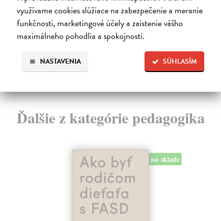
NAŠICH DNÍ: rovnocennosť a rovnoprávnosť ženy a
Bor
využívame cookies slúžiace na zabezpečenie a meranie
muža. Vojna a mier m...
Na
Zasielame do 14 dní
funkčnosti, marketingové účely a zaistenie vášho
18
maximálneho pohodlia a spokojnosti.
22,05 €
19
24,50 €
?
NASTAVENIA
SÚHLASÍM
Ďalšie z kategórie pedagogika
na sklade