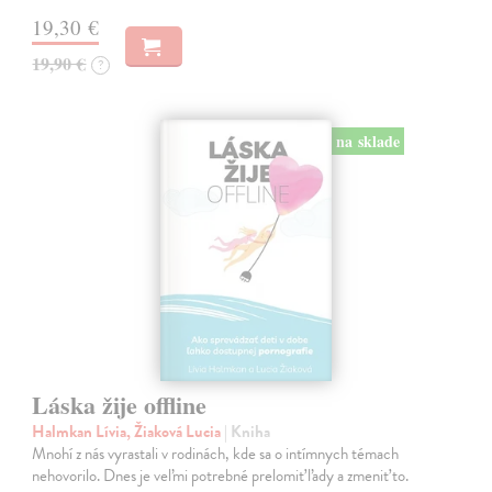
19,30 €
19,90 €
?
na sklade
Láska žije offline
Halmkan Lívia, Žiaková Lucia
| Kniha
Mnohí z nás vyrastali v rodinách, kde sa o intímnych témach
nehovorilo. Dnes je veľmi potrebné prelomiť ľady a zmeniť to.