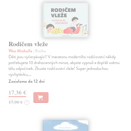
Rodičem vleže
Woo Michelle
| Kniha
Děti jsou vyčerpávající! V maratonu moderního rodičovství někdy
potřebujete 10 drahocenných minut, abyste vypnuli a dopřáli svému
tělu odpočinek. Zkuste rodičovství vleže! Super jednoduchou
vychytávku,…
Zasielame do 12 dní
17,36 €
17,90 €
?