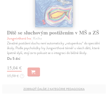
Dítě se sluchovým postižením v MŠ a ZŠ
Jungwirthová Iva
| Kniha
Závažné postižení sluchu není automaticky „vstupenkou“ do speciální
školy. Podle psycholožky Ivy Jungwirthové téměř u všech dětí, které
špatně slyší, stojí za to pokusit se o integraci do běžné školy.
Do 5 dní
15,04 €
15,50 €
?
ZOBRAZIŤ ĎALŠIE Z KATEGÓRIE PEDAGOGIKA