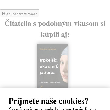
High-contrast mode
Čitatelia s podobným vkusom si
kúpili aj:
Trpkejšia ako smrť je žena
P
Príjmete naše cookies?
Marneros Andreas
| Kniha
Bor
JE TO MOŽNO NAJVÄČŠIA REVOLÚCIA
Tát
K prevádzke internetového kníhkupectva Artforum