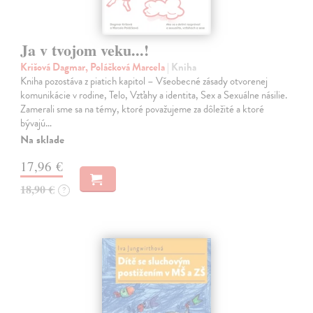
Ja v tvojom veku...!
Krišová Dagmar, Poláčková Marcela
| Kniha
Kniha pozostáva z piatich kapitol – Všeobecné zásady otvorenej
komunikácie v rodine, Telo, Vzťahy a identita, Sex a Sexuálne násilie.
Zamerali sme sa na témy, ktoré považujeme za dôležité a ktoré
bývajú…
Na sklade
17,96 €
18,90 €
?