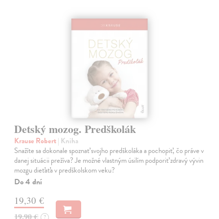
Detský mozog. Predškolák
Krause Robert
| Kniha
Snažíte sa dokonale spoznať svojho predškoláka a pochopiť, čo práve v
danej situácii prežíva? Je možné vlastným úsilím podporiť zdravý vývin
mozgu dieťaťa v predškolskom veku?
Do 4 dní
19,30 €
19,90 €
?