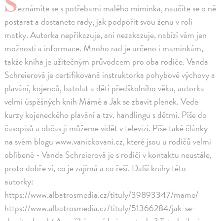
S
eznámíte se s potřebami malého miminka, naučíte se o ně
postarat a dostanete rady, jak podpořit svou ženu v roli
matky. Autorka nepřikazuje, ani nezakazuje, nabízí vám jen
možnosti a informace. Mnoho rad je určeno i maminkám,
takže kniha je užitečným průvodcem pro oba rodiče. Vanda
Schreierová je certifikovaná instruktorka pohybové výchovy a
plavání, kojenců, batolat a dětí předškolního věku, autorka
velmi úspěšných knih Mámě a Jak se zbavit plenek. Vede
kurzy kojeneckého plavání a tzv. handlingu s dětmi. Píše do
časopisů a občas ji můžeme vidět v televizi. Píše také články
na svém blogu www.vanickovani.cz, které jsou u rodičů velmi
oblíbené - Vanda Schreierová je s rodiči v kontaktu neustále,
proto dobře ví, co je zajímá a co řeší. Další knihy této
autorky:
https://www.albatrosmedia.cz/tituly/39893347/mame/
https://www.albatrosmedia.cz/tituly/51366284/jak-se-