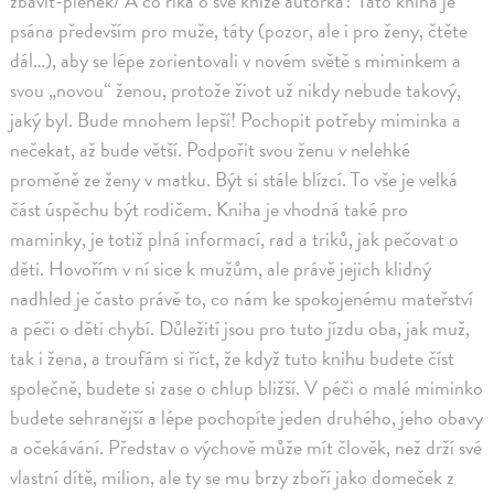
zbavit-plenek/ A co říká o své knize autorka? Tato kniha je
psána především pro muže, táty (pozor, ale i pro ženy, čtěte
dál…), aby se lépe zorientovali v novém světě s miminkem a
svou „novou“ ženou, protože život už nikdy nebude takový,
jaký byl. Bude mnohem lepší! Pochopit potřeby miminka a
nečekat, až bude větší. Podpořit svou ženu v nelehké
proměně ze ženy v matku. Být si stále blízcí. To vše je velká
část úspěchu být rodičem. Kniha je vhodná také pro
maminky, je totiž plná informací, rad a triků, jak pečovat o
děti. Hovořím v ní sice k mužům, ale právě jejich klidný
nadhled je často právě to, co nám ke spokojenému mateřství
a péči o děti chybí. Důležití jsou pro tuto jízdu oba, jak muž,
tak i žena, a troufám si říct, že když tuto knihu budete číst
společně, budete si zase o chlup bližší. V péči o malé miminko
budete sehranější a lépe pochopíte jeden druhého, jeho obavy
a očekávání. Představ o výchově může mít člověk, než drží své
vlastní dítě, milion, ale ty se mu brzy zboří jako domeček z