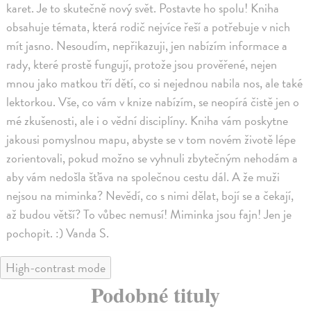
karet. Je to skutečně nový svět. Postavte ho spolu! Kniha
obsahuje témata, která rodič nejvíce řeší a potřebuje v nich
mít jasno. Nesoudím, nepřikazuji, jen nabízím informace a
rady, které prostě fungují, protože jsou prověřené, nejen
mnou jako matkou tří dětí, co si nejednou nabila nos, ale také
lektorkou. Vše, co vám v knize nabízím, se neopírá čistě jen o
mé zkušenosti, ale i o vědní disciplíny. Kniha vám poskytne
jakousi pomyslnou mapu, abyste se v tom novém životě lépe
zorientovali, pokud možno se vyhnuli zbytečným nehodám a
aby vám nedošla šťáva na společnou cestu dál. A že muži
nejsou na miminka? Nevědí, co s nimi dělat, bojí se a čekají,
až budou větší? To vůbec nemusí! Miminka jsou fajn! Jen je
pochopit. :) Vanda S.
High-contrast mode
Podobné tituly