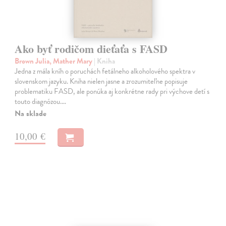
Ako byť rodičom dieťaťa s FASD
Brown Julia, Mather Mary
| Kniha
Jedna z mála kníh o poruchách fetálneho alkoholového spektra v
slovenskom jazyku. Kniha nielen jasne a zrozumiteľne popisuje
problematiku FASD, ale ponúka aj konkrétne rady pri výchove detí s
touto diagnózou.…
Na sklade
10,00 €