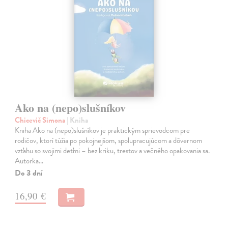
Ako na (nepo)slušníkov
Chicevič Simona
| Kniha
Kniha Ako na (nepo)slušníkov je praktickým sprievodcom pre
rodičov, ktorí túžia po pokojnejšom, spolupracujúcom a dôvernom
vzťahu so svojimi deťmi – bez kriku, trestov a večného opakovania sa.
Autorka…
Do 3 dní
16,90 €