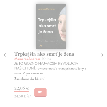
Trpkejšia ako smrť je žena
P
Marneros Andreas
| Kniha
Bor
JE TO MOŽNO NAJVÄČŠIA REVOLÚCIA
Tát
NAŠICH DNÍ: rovnocennosť a rovnoprávnosť ženy a
Bor
muža. Vojna a mier m...
Na
Zasielame do 14 dní
18
22,05 €
19
24,50 €
?