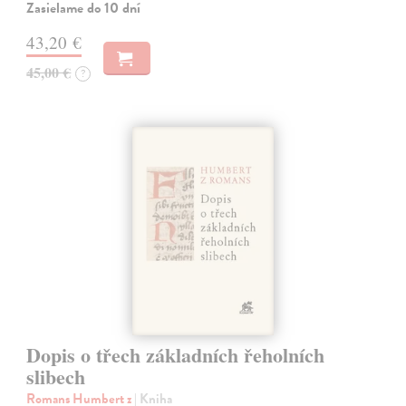
Zasielame do 10 dní
43,20 €
45,00 €
?
Dopis o třech základních řeholních
slibech
Romans Humbert z
| Kniha