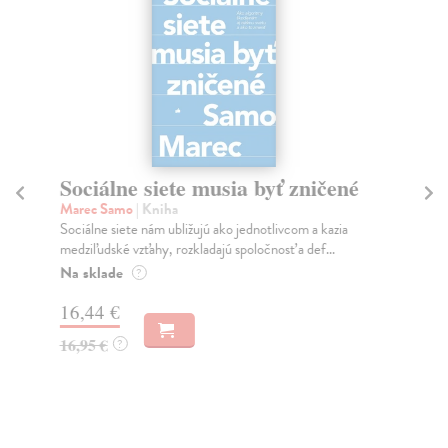
Sociálne siete musia byť zničené
S
K
Marec Samo
| Kniha
Sociálne siete nám ubližujú ako jednotlivcom a kazia
Mik
medziľudské vzťahy, rozkladajú spoločnosť a def...
Mon
o k
Na sklade
?
Na
16,44 €
23
16,95 €
?
24