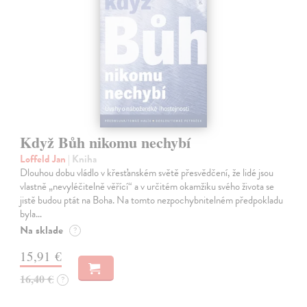
Když Bůh nikomu nechybí
Loffeld Jan
| Kniha
Dlouhou dobu vládlo v křesťanském světě přesvědčení, že lidé jsou
vlastně „nevyléčitelně věřící“ a v určitém okamžiku svého života se
jistě budou ptát na Boha. Na tomto nezpochybnitelném předpokladu
byla…
Na sklade
?
15,91 €
16,40 €
?