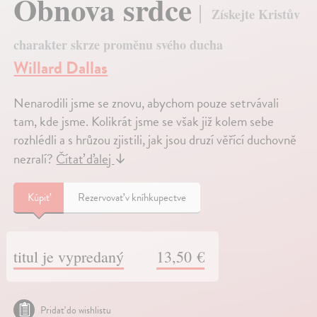
Obnova srdce
Získejte Kristův
charakter skrze proměnu svého ducha
Willard Dallas
Nenarodili jsme se znovu, abychom pouze setrvávali
tam, kde jsme. Kolikrát jsme se však již kolem sebe
rozhlédli a s hrůzou zjistili, jak jsou druzí věřící duchovně
nezralí?
Čítať ďalej
↓
Kúpiť
Rezervovať v kníhkupectve
titul je vypredaný
13,50 €
Pridať do wishlistu