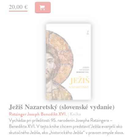
20,00 €
Ježiš Nazaretský (slovenské vydanie)
Ratzinger Joseph Benedikt XVI.
| Kniha
Vychádza pri príležitosti 95. narodenín Josepha Ratzingera –
Benedikta XVI. V tejto knihe chcem predstaviť Ježiša evanjelií ako
skutočného Ježiša, ako „historického Ježiša“ v pravom zmysle slova.