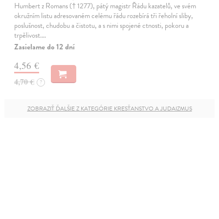
Humbert z Romans († 1277), pátý magistr Řádu kazatelů, ve svém
okružním listu adresovaném celému řádu rozebírá tři řeholní sliby,
poslušnost, chudobu a čistotu, a s nimi spojené ctnosti, pokoru a
trpělivost.…
Zasielame do 12 dní
4,56 €
4,70 €
?
ZOBRAZIŤ ĎALŠIE Z KATEGÓRIE KRESŤANSTVO A JUDAIZMUS