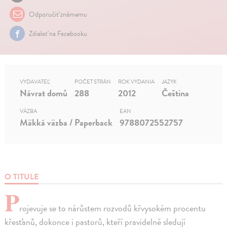
Odporučiť známemu
Zdielať na Facebooku
VYDAVATEĽ
POČET STRÁN
ROK VYDANIA
JAZYK
Návrat domů
288
2012
Čeština
VÄZBA
EAN
Mäkká väzba / Paperback
9788072552757
O TITULE
P
rojevuje se to nárůstem rozvodů křvysokém procentu
křesťanů, dokonce i pastorů, kteří pravidelně sledují