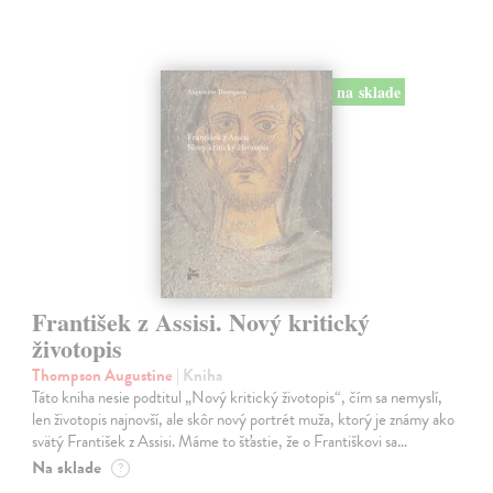
na sklade
František z Assisi. Nový kritický
životopis
Thompson Augustine
| Kniha
Táto kniha nesie podtitul „Nový kritický životopis“, čím sa nemyslí,
len životopis najnovší, ale skôr nový portrét muža, ktorý je známy ako
svätý František z Assisi. Máme to šťastie, že o Františkovi sa…
Na sklade
?