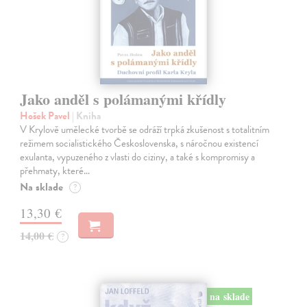
Jako anděl s polámanými křídly
Hošek Pavel
| Kniha
V Krylově umělecké tvorbě se odráží trpká zkušenost s totalitním
režimem socialistického Československa, s náročnou existencí
exulanta, vypuzeného z vlasti do ciziny, a také s kompromisy a
přehmaty, které…
Na sklade
?
13,30 €
14,00 €
?
na sklade