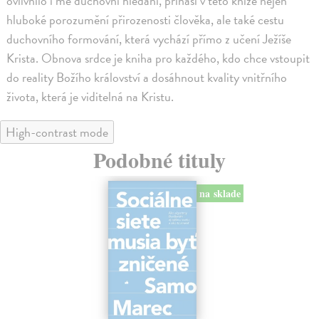
ovlivnilo i mé duchovní hledání, přináší v této knize nejen
hluboké porozumění přirozenosti člověka, ale také cestu
duchovního formování, která vychází přímo z učení Ježíše
Krista. Obnova srdce je kniha pro každého, kdo chce vstoupit
do reality Božího království a dosáhnout kvality vnitřního
života, která je viditelná na Kristu.
High-contrast mode
Podobné tituly
na sklade