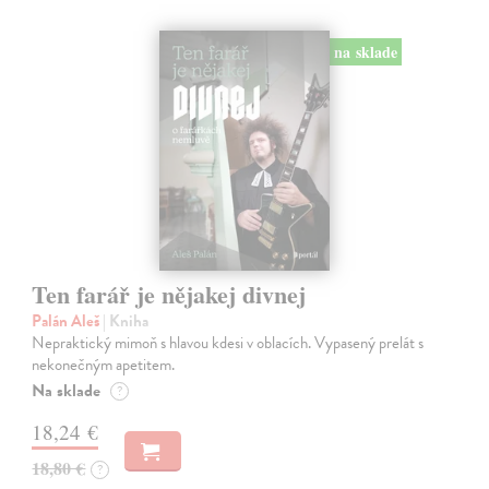
na sklade
Ten farář je nějakej divnej
Palán Aleš
| Kniha
Nepraktický mimoň s hlavou kdesi v oblacích. Vypasený prelát s
nekonečným apetitem.
Na sklade
?
18,24 €
18,80 €
?