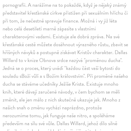
pornografii. A narážíme na to pokaždé, když je nějaký známý
představitel křesťanské církve přistižen při sexuálním hříchu či
při tom, že nečestně spravuje finance. Možná i vy již léta
nebo celá desetiletí marně zápasíte s vlastními
charakterovými vadami. Existuje ale dobrá zpráva. Na své
křesťanské cestě můžete dosáhnout výrazného růstu, zbavit se
hříšných návyků a postupně získávat Kristův charakter. Dallas
Willard to v knize Obnova srdce nazývá "proměnou ducha".
Jedná se o proces, který uvádí "každou část vaší bytosti do
souladu sBoží vůlí a s Božím královstvím". Při proměně našeho
ducha se stáváme učedníky Ježíše Krista. Existuje mnoho
knih, které dávají zaručené návody, v čem bychom se měli
změnit, ale jen málo z nich skutečně ukazuje jak. Mnoho z
našich snah o změnu vychází naprázdno, protože
nerozumíme tomu, jak funguje naše nitro, a spoléháme
především na sílu své vůle. Dallas Willard, jehož dílo silně