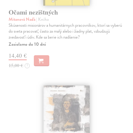
Očami nezištných
Mitanová Naďa
| Kniha
Skúsenosti misionárov a humanitárnych pracovníkov, ktorí sa vyberú
do sveta pracovať, často za malý alebo i žiadny plat, vzbudzujú
zvedavosť i údiv. Kde sa berie ich nadšenie?
Zasielame do 10 dní
14,40 €
15,00 €
?