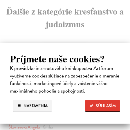
Ďalšie z kategórie kresťanstvo a
judaizmus
Príjmete naše cookies?
K prevádzke internetového kníhkupectva Artforum
využívame cookies slúžiace na zabezpečenie a meranie
funkčnosti, marketingové účely a zaistenie vášho
maximálneho pohodlia a spokojnosti.
NASTAVENIA
SÚHLASÍM
Dominik Mokoš OFM (1718-1776) a jeho
kazateľská tvorba
Škovierová Angela
| Kniha