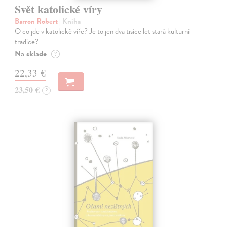
Svět katolické víry
Barron Robert
| Kniha
O co jde v katolické víře? Je to jen dva tisíce let stará kulturní
tradice?
Na sklade
?
22,33 €
23,50 €
?