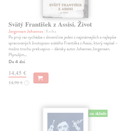
Svätý František z Assisi. Život
Jorgensen Johannes
| Kniha
Po prvý raz vychádza v slovenčine jeden z najznámejších a najlepšie
spracovaných životopisov svätého Františka z Assisi, ktorý napísal –
možno trochu prekvapivo – dánsky autor Johannes Jorgensen.
Plynulým…
Do 4 dní
14,45 €
14,90 €
?
na sklade