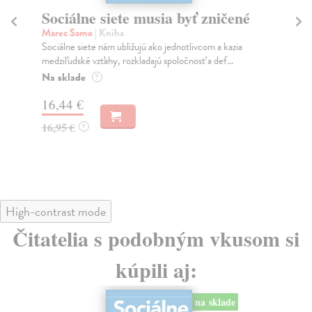
Sociálne siete musia byť zničené
S
K
Marec Samo
| Kniha
Sociálne siete nám ubližujú ako jednotlivcom a kazia
Mik
medziľudské vzťahy, rozkladajú spoločnosť a def...
Mon
o k
Na sklade
?
Na
16,44 €
23
16,95 €
?
24
High-contrast mode
Čitatelia s podobným vkusom si
kúpili aj:
na sklade