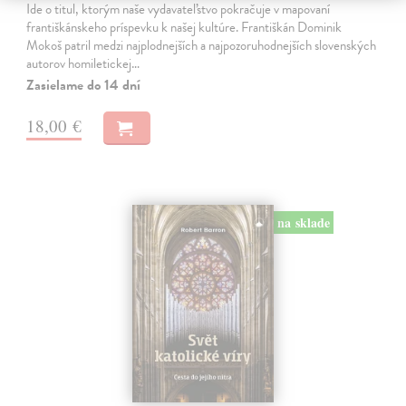
Ide o titul, ktorým naše vydavateľstvo pokračuje v mapovaní
františkánskeho príspevku k našej kultúre. Františkán Dominik
Mokoš patril medzi najplodnejších a najpozoruhodnejších slovenských
autorov homiletickej…
Zasielame do 14 dní
18,00 €
na sklade