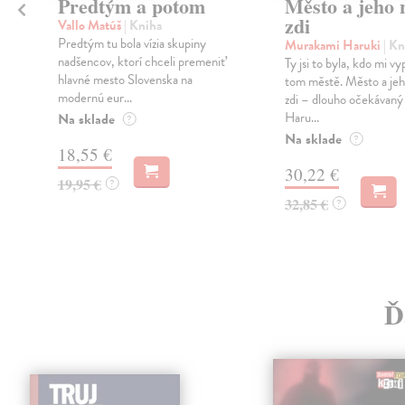
Predtým a potom
Město a jeho n
zdi
Vallo Matúš
| Kniha
Predtým tu bola vízia skupiny
Murakami Haruki
| Kn
nadšencov, ktorí chceli premeniť
Ty jsi to byla, kdo mi vy
hlavné mesto Slovenska na
tom městě. Město a jeh
modernú eur...
zdi – dlouho očekávan
Haru...
Na sklade
?
Na sklade
?
18,55 €
30,22 €
19,95 €
?
32,85 €
?
Ď