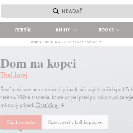
REBRÍK
KNIHY
BOOKS
KNIHY
-
BELETRIA
-
DETEKTÍVKY / MYSTERY
Dom na kopci
Thal Juraj
Šesť mesiacov po uzatvorení prípadu sériových vrážd spod Zob
terénu. Vážne zranenia, ktoré utrpel pred pol rokom, sú zahoj
má nový prípad.
Čítať ďalej
↓
Kúpiť
na webe
Rezervovať v kníhkupectve