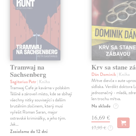
Tramwaj na
Krv sa stane z
Sachsenberg
Dán Dominik
| Kniha
Mŕtve dievča v aute upros
Sagitarius Petr
| Kniha
sídliska. Verdikt doktora 
Tramwaj Cafe je kavárna v polském
jednoznačný - mladá, zdra
Těšíně a zároveň místo, kde se sbíhají
len trochu mŕtva.
všechny nitky související s dalším
Na sklade
brutálním zločinem, který musí
?
vyřešit Roman Saran, major
16,69 €
ostravské kriminálky, a jeho tým.
Jak…
17,95 €
?
Zasielame do 12 dní