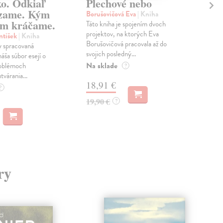
ko. Odkiaľ
Plechové nebo
Po
zame. Kým
Borušovičová Eva
| Kniha
Kun
m kráčame.
Táto kniha je spojením dvoch
Poma
projektov, na ktorých Eva
čty
ntišek
| Kniha
Borušovičová pracovala až do
naps
 spracovaná
svojich posledný...
česk
náša súbor esejí o
Na sklade
Na 
oblémoch
?
tvárania...
18,91 €
14
?
19,90 €
15,
?
ry