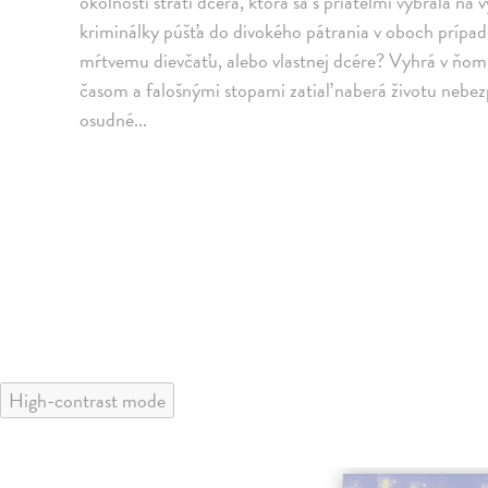
okolností stratí dcéra, ktorá sa s priateľmi vybrala na 
kriminálky púšťa do divokého pátrania v oboch prí
mŕtvemu dievčaťu, alebo vlastnej dcére? Vyhrá v ňom 
časom a falošnými stopami zatiaľ naberá životu neb
osudné...
High-contrast mode