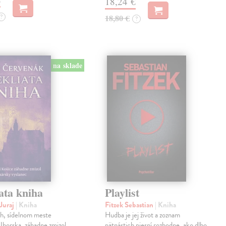
18,24 €
?
18,80 €
?
na sklade
ata kniha
Playlist
Juraj
| Kniha
Fitzek Sebastian
| Kniha
ch, sídelnom meste
Hudba je jej život a zoznam
horska, záhadne zmizol
pätnástich piesní rozhodne, ako dlho