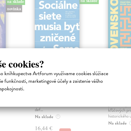
na sklade
na sklade
novinka
še cookies?
ejisté
Sociálne siete musia
Slovens
ho kníhkupectva Artforum využívame cookies slúžiace
byť zničené
prichád
e funkčnosti, marketingové účely a zaistenie vášho
sme. Ka
iha
Marec Samo
| Kniha
spokojnosti.
právěl o
Sociálne siete nám ubližujú ako
Mikloško Fra
o nejisté
jednotlivcom a kazia medziľudské
Monograficky
ý román
vzťahy, rozkladajú spoločnosť a
publikácia pri
def...
kľúčových pr
historického u
Na sklade
?
Na sklade
16,44 €