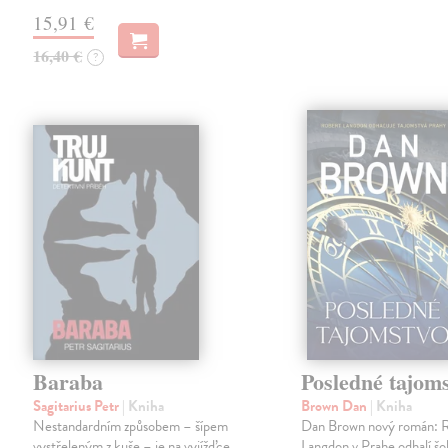
15,91 €
16,40 €
?
Baraba
Posledné tajom
Sagitarius Petr
| Kniha
Brown Dan
| Kniha
Nestandardním způsobem – šípem
Dan Brown nový román: 
vystřeleným z kuše – je na vyjížďce
Langdon v Prahe odhalí š