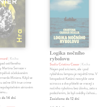
Logika nočního
rybolovu
ernard
| Kniha
pad ostříleného
Scalia Cristina Cassar
| Kniha
ty Martina Servaze v
Nejen pod svícnem, ale i pod
trpělivě očekávaném
rybářskou lampou je největší tma. V
Bernarda Miniera. Když se
listopadové Katánii nezvykle vane
tu začne šířit true crime
scirocco a dva přátelé se vracejí z
 nepolapitelném sériovém
nočního rybolovu bez úlovku, zato s
lianu…
podezřením, že byli svědky čehosi…
e do 14 dní
Zasielame do 12 dní
€