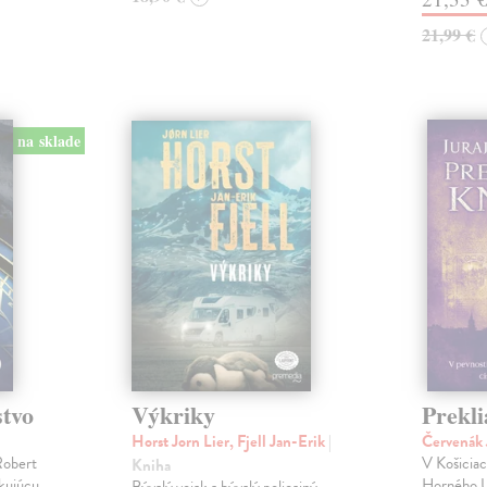
21,99 €
na sklade
stvo
Výkriky
Prekli
Horst Jorn Lier, Fjell Jan-Erik
|
Červenák 
Robert
V Košicia
Kniha
okujúcu
Horného U
Bývalý vojak a bývalý policajný