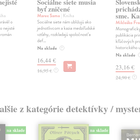
ejisté
Sociálne siete musia
Slovens
byť zničené
prichád
sme. Ka
iha
Marec Samo
| Kniha
právěl o
Sociálne siete nám ubližujú ako
Mikloško Fra
o nejisté
jednotlivcom a kazia medziľudské
Monograficky
ý román
vzťahy, rozkladajú spoločnosť a
publikácia pri
def...
kľúčových pr
historického u
Na sklade
?
Na sklade
16,44 €
23,16 €
16,95 €
?
24,90 €
?
alšie z kategórie detektívky / myste
na sklade
na sklade