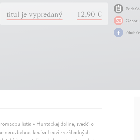
Pridať d
titul je vypredaný
12,90 €
Odporuč
Zdielať 
romadou lístia v Huntáckej doline, svedčí o
adne nerozbehne, keď sa Leovi za záhadných