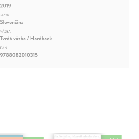
2019
JAZYK
Slovenčina
VÄZBA
Tvrdá väzba / Hardback
EAN
9788082010315