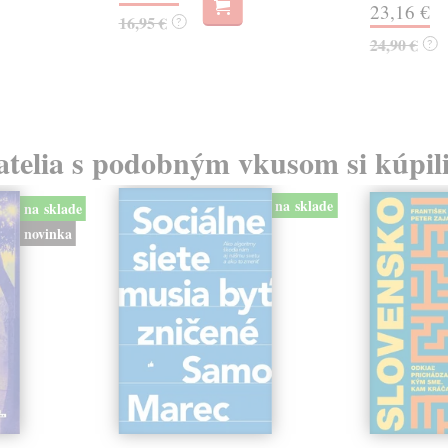
23,16 €
16,95 €
?
24,90 €
?
atelia s podobným vkusom si kúpili
na sklade
na sklade
novinka