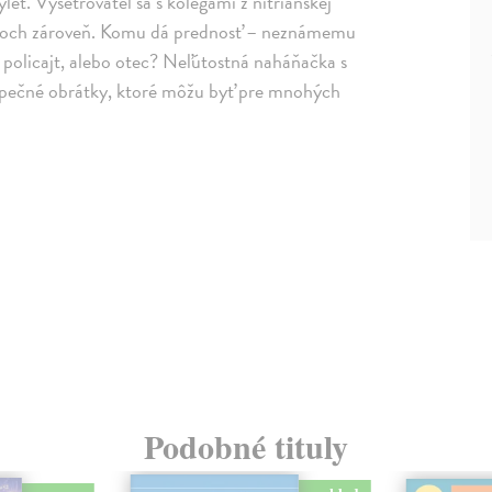
výlet. Vyšetrovateľ sa s kolegami z nitrianskej
padoch zároveň. Komu dá prednosť – neznámemu
policajt, alebo otec? Neľútostná naháňačka s
ezpečné obrátky, ktoré môžu byť pre mnohých
Podobné tituly