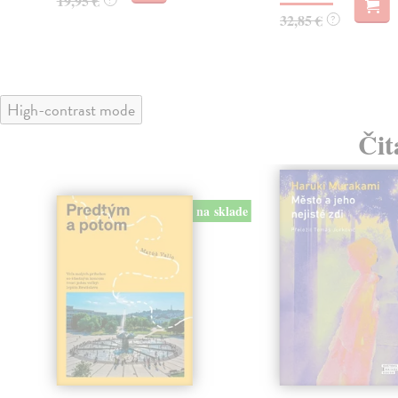
19,95 €
32,85 €
?
High-contrast mode
Čit
na sklade