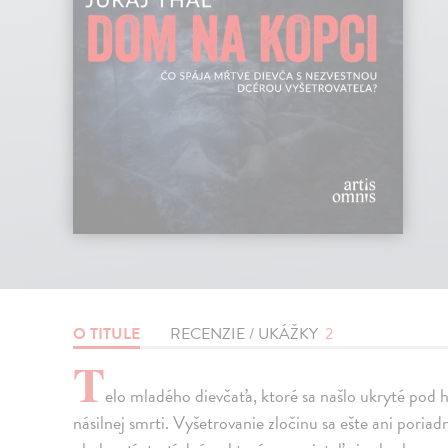
O TITULE
RECENZIE / UKÁŽKY
2
T
elo mladého dievčaťa, ktoré sa našlo ukryté pod h
násilnej smrti. Vyšetrovanie zločinu sa ešte ani pori