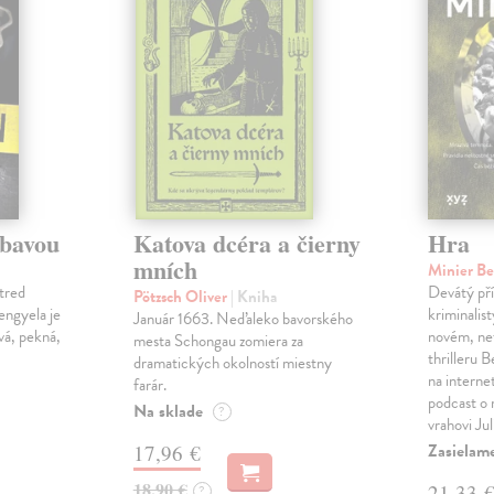
ábavou
Katova dcéra a čierny
Hra
mních
Minier B
tred
Devátý pří
Pötzsch Oliver
| Kniha
Lengyela je
kriminalis
Január 1663. Neďaleko bavorského
vá, pekná,
novém, ne
mesta Schongau zomiera za
thrilleru 
dramatických okolností miestny
na interne
farár.
podcast o
Na sklade
?
vrahovi Ju
Zasielam
17,96 €
18,90 €
21,33 
?