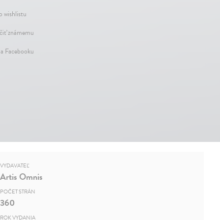
o wishlistu
iť známemu
na Facebooku
VYDAVATEĽ
Artis Omnis
POČET STRÁN
360
ROK VYDANIA