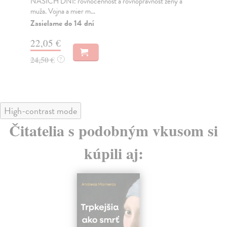
NAŠICH DNÍ: rovnocennosť a rovnoprávnosť ženy a
Bor
muža. Vojna a mier m...
Na
Zasielame do 14 dní
18
22,05 €
19
24,50 €
?
High-contrast mode
Čitatelia s podobným vkusom si
kúpili aj: