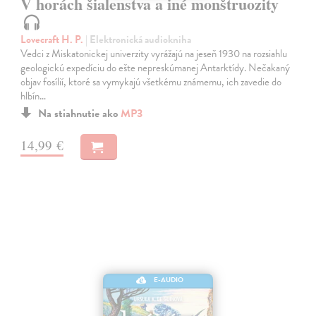
V horách šialenstva a iné monštruozity
Lovecraft H. P.
| Elektronická audiokniha
Vedci z Miskatonickej univerzity vyrážajú na jeseň 1930 na rozsiahlu
geologickú expedíciu do ešte nepreskúmanej Antarktídy. Nečakaný
objav fosílií, ktoré sa vymykajú všetkému známemu, ich zavedie do
hlbín…
Na stiahnutie ako
MP3
14,99 €
E-AUDIO