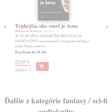
Trpkejšia ako smrť je žena
P
Marneros Andreas
| Kniha
Bor
JE TO MOŽNO NAJVÄČŠIA REVOLÚCIA
Tát
NAŠICH DNÍ: rovnocennosť a rovnoprávnosť ženy a
Bor
muža. Vojna a mier m...
Na
Zasielame do 14 dní
18
22,05 €
19
24,50 €
?
Ďalšie z kategórie fantasy / sci-fi
audioknihy