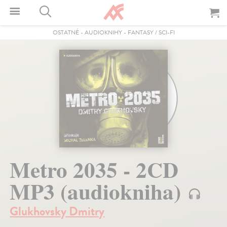
OSTATNÉ
-
AUDIOKNIHY
-
FANTASY / SCI-FI
Metro 2035 - 2CD
MP3 (audiokniha)
Glukhovsky Dmitry