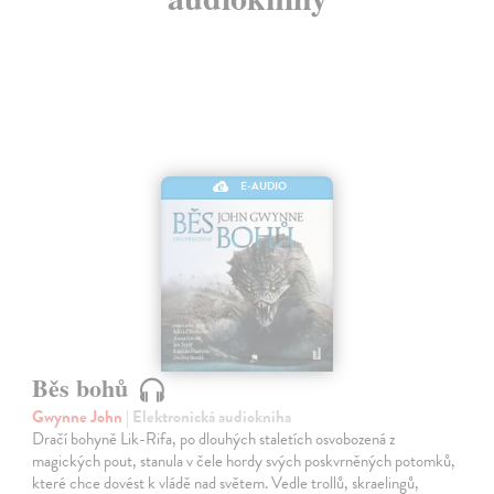
E-AUDIO
Běs bohů
Gwynne John
| Elektronická audiokniha
Dračí bohyně Lik-Rifa, po dlouhých staletích osvobozená z
magických pout, stanula v čele hordy svých poskvrněných potomků,
které chce dovést k vládě nad světem. Vedle trollů, skraelingů,