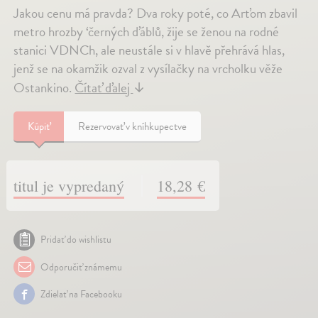
Jakou cenu má pravda? Dva roky poté, co Arťom zbavil
metro hrozby ‘černých ďáblů, žije se ženou na rodné
stanici VDNCh, ale neustále si v hlavě přehrává hlas,
jenž se na okamžik ozval z vysílačky na vrcholku věže
Ostankino.
Čítať ďalej
↓
Kúpiť
Rezervovať v kníhkupectve
titul je vypredaný
18,28 €
Pridať do wishlistu
Odporučiť známemu
Zdielať na Facebooku