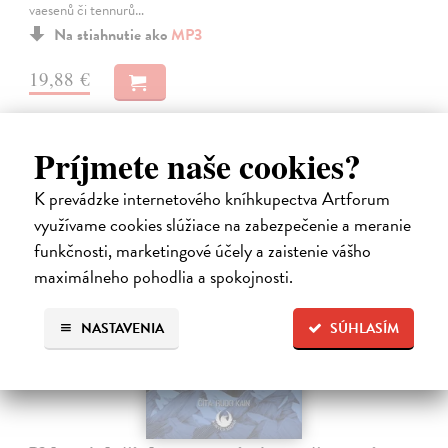
vaesenů či tennurů…
Na stiahnutie ako
MP3
19,88 €
Príjmete naše cookies?
K prevádzke internetového kníhkupectva Artforum
využívame cookies slúžiace na zabezpečenie a meranie
funkčnosti, marketingové účely a zaistenie vášho
maximálneho pohodlia a spokojnosti.
E-AUDIO
NASTAVENIA
SÚHLASÍM