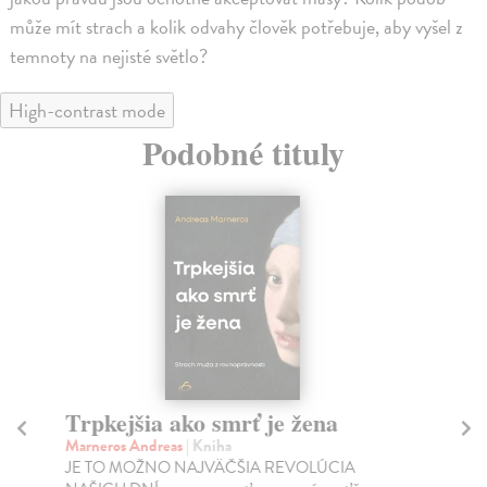
může mít strach a kolik odvahy člověk potřebuje, aby vyšel z
temnoty na nejisté světlo?
High-contrast mode
Podobné tituly
Trpkejšia ako smrť je žena
P
Marneros Andreas
| Kniha
Bor
JE TO MOŽNO NAJVÄČŠIA REVOLÚCIA
Tát