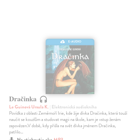
E-AUDIO
Dračinka
Le Guinová Ursula K.
| Elektronická audiokniha
Povídka z oblasti Zeměmoří Irie, kde žije dívka Dračinka, která touží
naučit se kouzlům a studovat magii na škole, kam je vstup ženám
zapovězen.V době, kdy přišla na svět dívka jménem Dračinka,
patřilo…
Na stiahnutie ako
MP3