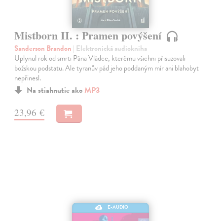
Mistborn II. : Pramen povýšení
Sanderson Brandon
| Elektronická audiokniha
Uplynul rok od smrti Pána Vládce, kterému všichni přisuzovali
božskou podstatu. Ale tyranův pád jeho poddaným mír ani blahobyt
nepřinesl.
Na stiahnutie ako
MP3
23,96 €
E-AUDIO