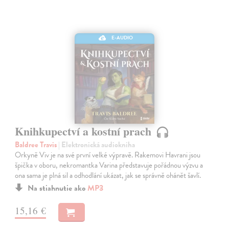
E-AUDIO
Knihkupectví a kostní prach
Baldree Travis
| Elektronická audiokniha
Orkyně Viv je na své první velké výpravě. Rakemovi Havrani jsou
špička v oboru, nekromantka Varina představuje pořádnou výzvu a
ona sama je plná sil a odhodlání ukázat, jak se správně ohánět šavlí.
Na stiahnutie ako
MP3
15,16 €