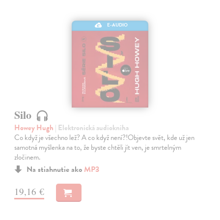
E-AUDIO
Silo
Howey Hugh
| Elektronická audiokniha
Co když je všechno lež? A co když není?!Objevte svět, kde už jen
samotná myšlenka na to, že byste chtěli jít ven, je smrtelným
zločinem.
Na stiahnutie ako
MP3
19,16 €