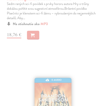
Sedm raných sci-fi povídek s prvky hororu autora Hry o trůny
dokážou pohltit svou sugestivní atmosférou.Brilantní povídka
Písečníci je klenotem sci-fi žánru – vybroušeným do nejjemnějších
detailů. Aby…
Na stiahnutie ako
MP3
18,76 €
E-AUDIO