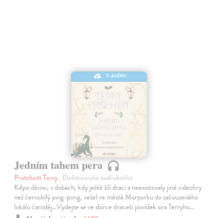
E-AUDIO
Jedním tahem pera
Pratchett Terry
| Elektronická audiokniha
Kdysi dávno, v dobách, kdy ještě žili draci a neexistovaly jiné videohry
než černobílý ping-pong, vešel ve městě Morporku do začouzeného
lokálu čaroděj…Vydejte se ve sbírce dvaceti povídek sira Terryho…