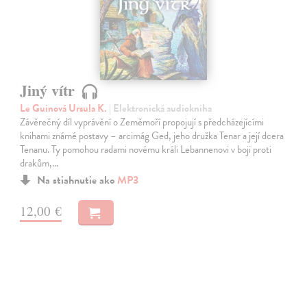
Jiný vítr
Le Guinová Ursula K.
| Elektronická audiokniha
Závěrečný díl vyprávění o Zeměmoří propojují s předcházejícími
knihami známé postavy – arcimág Ged, jeho družka Tenar a její dcera
Tenanu. Ty pomohou radami novému králi Lebannenovi v boji proti
drakům,…
Na stiahnutie ako
MP3
12,00 €