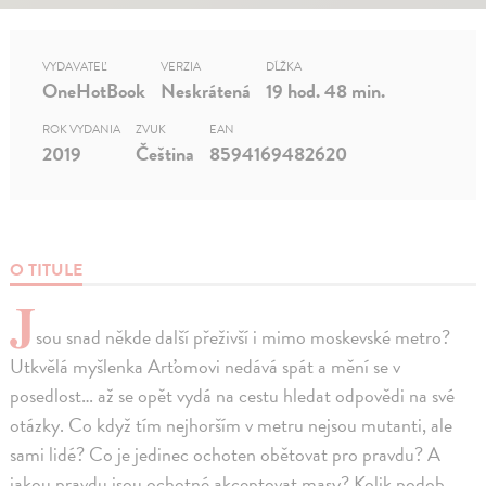
VYDAVATEĽ
VERZIA
DĹŽKA
OneHotBook
Neskrátená
19 hod. 48 min.
ROK VYDANIA
ZVUK
EAN
2019
Čeština
8594169482620
O TITULE
J
sou snad někde další přeživší i mimo moskevské metro?
Utkvělá myšlenka Arťomovi nedává spát a mění se v
posedlost… až se opět vydá na cestu hledat odpovědi na své
otázky. Co když tím nejhorším v metru nejsou mutanti, ale
sami lidé? Co je jedinec ochoten obětovat pro pravdu? A
jakou pravdu jsou ochotné akceptovat masy? Kolik podob