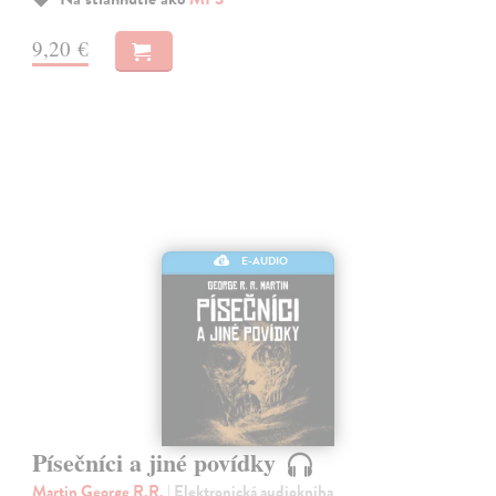
9,20 €
E-AUDIO
Písečníci a jiné povídky
Martin George R.R.
| Elektronická audiokniha