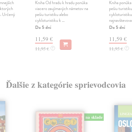
mnejších
Kniha Od hradu k hradu ponúka
Kniha ponúka 
ektorých
viacero zaujímavých námetov na
pešiu turistik
u. Určený
pešiu turistiku alebo
cykloturistiku
cykloturistiku k ...
najnavštevova
Do 5 dní
Do 5 dní
11,59 €
11,59 €
11,95 €
11,95 €
?
?
Ďalšie z kategórie sprievodcovia
na sklade