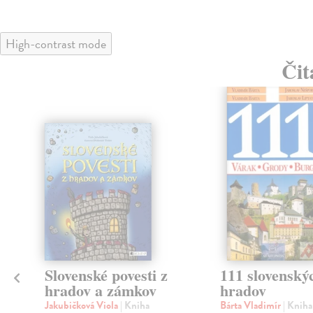
High-contrast mode
Čit
klade
Slovenské povesti z
111 slovenský
hradov a zámkov
hradov
Jakubičková Viola
| Kniha
Bárta Vladimír
| Kniha