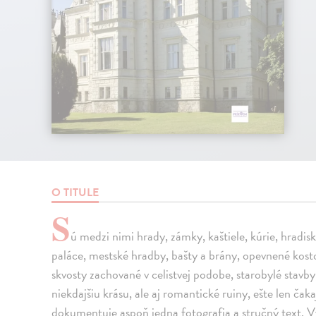
O TITULE
S
ú medzi nimi hrady, zámky, kaštiele, kúrie, hradisk
paláce, mestské hradby, bašty a brány, opevnené kost
skvosty zachované v celistvej podobe, starobylé stavby,
niekdajšiu krásu, ale aj romantické ruiny, ešte len č
dokumentuje aspoň jedna fotografia a stručný text. Vy