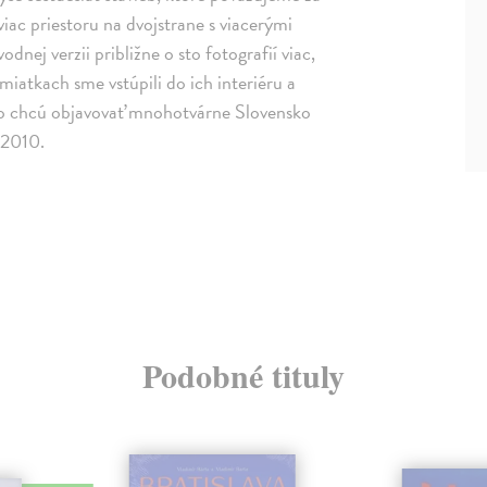
 viac priestoru na dvojstrane s viacerými
dnej verzii približne o sto fotografií viac,
miatkach sme vstúpili do ich interiéru a
, čo chcú objavovať mnohotvárne Slovensko
u 2010.
Podobné tituly