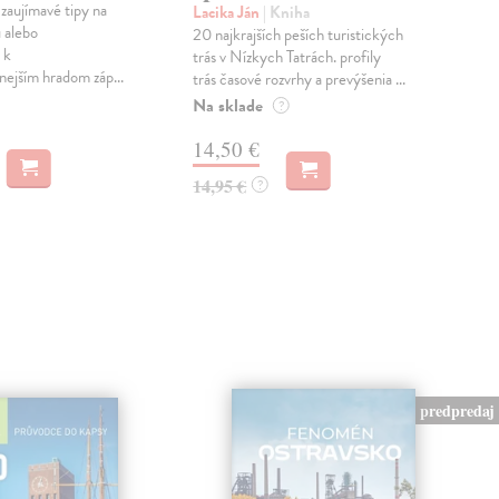
zaujímavé tipy na
Lacika Ján
| Kniha
Lac
u alebo
20 najkrajších peších turistických
Tur
 k
trás v Nízkych Tatrách. profily
Tatr
nejším hradom záp...
trás časové rozvrhy a prevýšenia ...
tur
najkr
Na sklade
?
Na 
14,50 €
14
14,95 €
?
14,
predpredaj