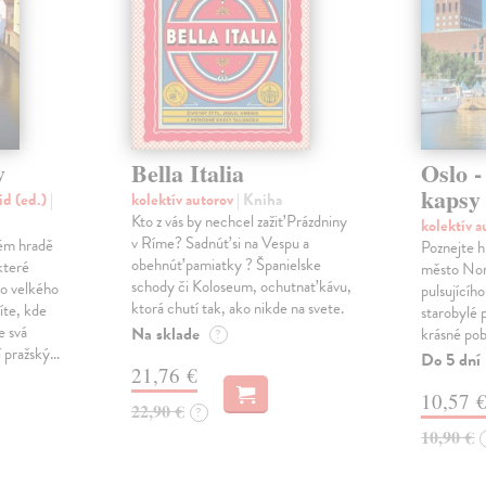
y
Bella Italia
Oslo -
kapsy
id (ed.)
|
kolektív autorov
| Kniha
Kto z vás by nechcel zažiť Prázdniny
kolektív 
v Ríme? Sadnúť si na Vespu a
kém hradě
Poznejte h
obehnúť pamiatky ? Španielske
které
město Nor
schody či Koloseum, ochutnať kávu,
o velkého
pulsujícíh
ktorá chutí tak, ako nikde na svete.
íte, kde
starobylé
e svá
Na sklade
krásné pobř
?
í pražský…
Do 5 dní
21,76 €
10,57 
22,90 €
?
10,90 €