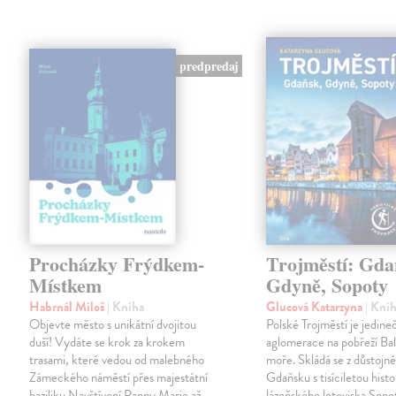
predpredaj
Procházky Frýdkem-
Trojměstí: Gda
Místkem
Gdyně, Sopoty
Habrnál Miloš
| Kniha
Glucová Katarzyna
| Kni
Objevte město s unikátní dvojitou
Polské Trojměstí je jedine
duší! Vydáte se krok za krokem
aglomerace na pobřeží Ba
trasami, které vedou od malebného
moře. Skládá se z důstojn
Zámeckého náměstí přes majestátní
Gdaňsku s tisíciletou histor
baziliku Navštívení Panny Marie až
lázeňského letoviska Sopo