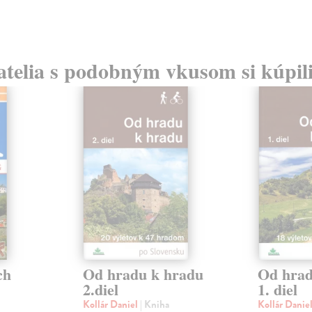
atelia s podobným vkusom si kúpili
ch
Od hradu k hradu
Od hrad
2.diel
1. diel
Kollár Daniel
| Kniha
Kollár Danie