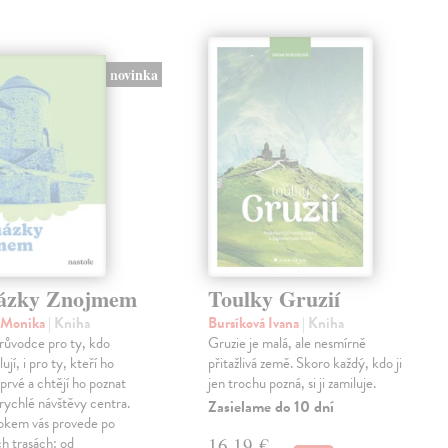
novinka
ázky Znojmem
Toulky Gruzií
á Monika
| Kniha
Bursíková Ivana
| Kniha
růvodce pro ty, kdo
Gruzie je malá, ale nesmírně
jí, i pro ty, kteří ho
přitažlivá země. Skoro každý, kdo ji
oprvé a chtějí ho poznat
jen trochu pozná, si ji zamiluje.
z rychlé návštěvy centra.
Zasielame do 10 dní
rokem vás provede po
h trasách: od
16,19 €