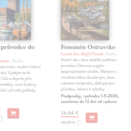
 průvodce do
Fenomén Ostravsko
Lenart Jan, Majliš Tomáš
| Kniha
Autoři vás v této obsáhlé publikaci
autorov
| Kniha
provedou Ostravou a jejím
istorické i moderní hlavní
bezprostředním okolím. Městem v
ska. Vydejte se do
minulosti těžce zkoušeným, dnes
o Osla a objevte jeho
městem moderním, obklopeným
 památky, nové budovy,
přírodou, řekami a rybníky.
eží i přírodní poklady.
Predpredaj, vychádza 1.9.2026,
zasielame do 12 dní od vydania
€
16,64 €
?
18,49 €
?