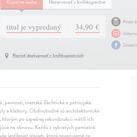
Kúpiť
na webe
Rezervovať v kníhkupectve
Pridať d
titul je vypredaný
34,90 €
Odporuč
Zdielať 
Pozrieť dostupnosť v kníhkupectvách
á, pevnosti, mestské šľachtické a patricijské
oly a kláštory. Obdivuhodné sú architektonické
 ktorým po úspešnej rekonštrukcii vrátili ich
akajúce na obnovu. Každú z vybratých pamiatok
še šesťdesiat stavieb, ktoré považujeme za