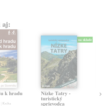
 aj:
na sklade
u k hradu
Nízke Tatry -
Vy
turistický
tu
sprievodca
sp
l
| Kniha