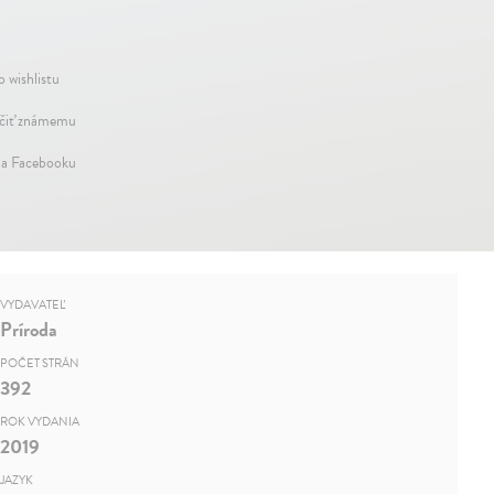
o wishlistu
iť známemu
na Facebooku
VYDAVATEĽ
Príroda
POČET STRÁN
392
ROK VYDANIA
2019
JAZYK