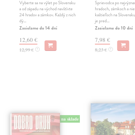
Vyberte sa na výlet po Slovensku
Sprievodca po najvýzna
a od západu na východ navštívte
hradoch, zámkoch a ni
24 hradov a zámkov. Každý z nich
kaštieľoch na Slovensk
dý...
je pred...
Zasielame do 14 dní
Zasielame do 10 dní
12,60 €
7,98 €
12,99 €
8,23 €
?
?
na sklade