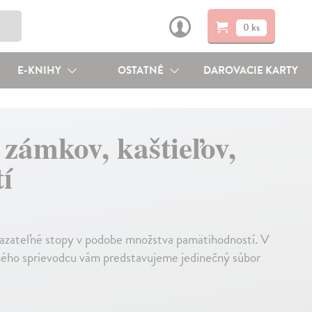
0 ks
E-KNIHY
OSTATNÉ
DAROVACIE KARTY
 zámkov, kaštieľov,
í
zmazateľné stopy v podobe množstva pamätihodností. V
ého sprievodcu vám predstavujeme jedinečný súbor