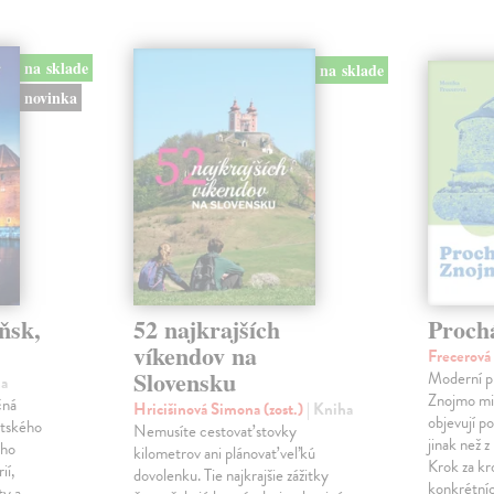
na sklade
na sklade
novinka
ňsk,
52 najkrajších
Proch
víkendov na
Frecerov
Slovensku
Moderní p
ha
Znojmo milu
čná
Hricišinová Simona (zost.)
| Kniha
objevují p
ltského
Nemusíte cestovať stovky
jinak než 
ého
kilometrov ani plánovať veľkú
Krok za k
ií,
dovolenku. Tie najkrajšie zážitky
konkrétníc
ty a