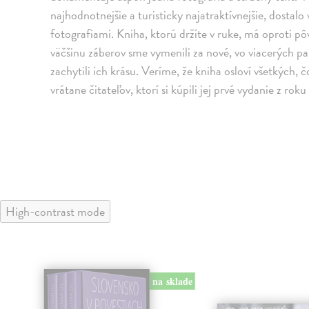
najhodnotnejšie a turisticky najatraktívnejšie, dostalo
fotografiami. Kniha, ktorú držíte v ruke, má oproti pôvo
väčšinu záberov sme vymenili za nové, vo viacerých pa
zachytili ich krásu. Veríme, že kniha osloví všetkých
vrátane čitateľov, ktorí si kúpili jej prvé vydanie z rok
High-contrast mode
na sklade