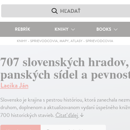
REBRÍK
KNIHY
BOOKS
KNIHY
-
SPRIEVODCOVIA, MAPY, ATLASY
-
SPRIEVODCOVIA
707 slovenských hradov,
panských sídel a pevnost
Lacika Ján
Slovensko je krajina s pestrou históriou, ktorá zanechala ne
druhom, doplnenom a aktualizovanom vydaní úspešného knižn
700 historických stavieb.
Čítať ďalej
↓