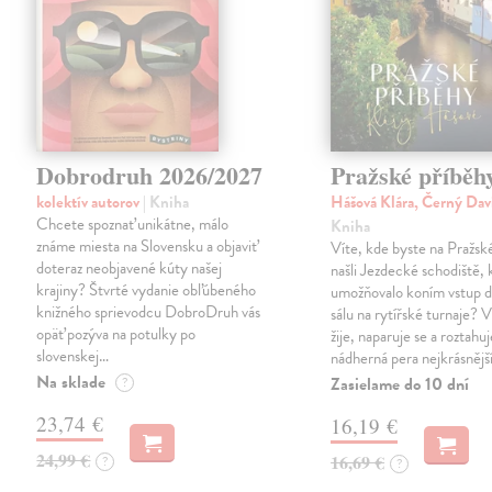
Dobrodruh 2026/2027
Pražské příběh
kolektív autorov
| Kniha
Hášová Klára, Černý Dav
Chcete spoznať unikátne, málo
Kniha
známe miesta na Slovensku a objaviť
Víte, kde byste na Pražs
doteraz neobjavené kúty našej
našli Jezdecké schodiště, 
krajiny? Štvrté vydanie obľúbeného
umožňovalo koním vstup d
knižného sprievodcu DobroDruh vás
sálu na rytířské turnaje? V
opäť pozýva na potulky po
žije, naparuje se a roztahuj
slovenskej…
nádherná pera nejkrásnějš
Na sklade
Zasielame do 10 dní
?
23,74 €
16,19 €
24,99 €
16,69 €
?
?