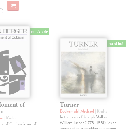
€
?
na sklade
na sklade
oment of
Turner
sm
Bockemühl Michael
| Kniha
In the work of Joseph Mallord
ohn
| Kniha
William Turner (1775–1851) lies an
t of Cubism is one of
impact akin to a sudden acquisition