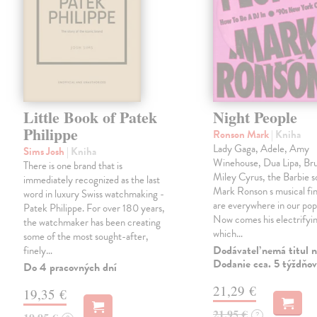
Little Book of Patek
Night People
Philippe
Ronson Mark
| Kniha
Lady Gaga, Adele, Amy
Sims Josh
| Kniha
Winehouse, Dua Lipa, Br
There is one brand that is
Miley Cyrus, the Barbie 
immediately recognized as the last
Mark Ronson s musical fin
word in luxury Swiss watchmaking -
are everywhere in our pop
Patek Philippe. For over 180 years,
Now comes his electrifyi
the watchmaker has been creating
which…
some of the most sought-after,
Dodávateľ nemá titul n
finely…
Dodanie cca. 5 týždňov
Do 4 pracovných dní
21,29 €
19,35 €
21,95 €
?