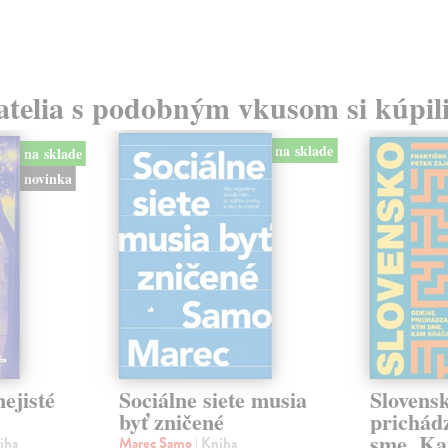
atelia s podobným vkusom si kúpili
na sklade
na sklade
novinka
ejisté
Sociálne siete musia
Slovens
byť zničené
prichád
sme. Ka
iha
Marec Samo
| Kniha