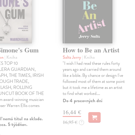
Simone's Gum
How to Be an Artist
ren
| Kniha
Saltz Jerry
| Kniha
S TOP 10
"I wish I had read these rules forty
LLERA GUARDIAN,
years ago and carried them around
PH, THE TIMES, IRISH
like a bible. By chance or design I've
ROUGH TRADE,
followed most of them at some point
LASH, ROLLING
but it took me a lifetime as an artist
 UNCUT BOOK OF THE
to find what worked.…
award-winning musician
Do 4 pracovných dní
ser Warren Ellis comes
16,44 €
 nemá titul na sklade.
16,95 €
?
ca. 5 týždňov.