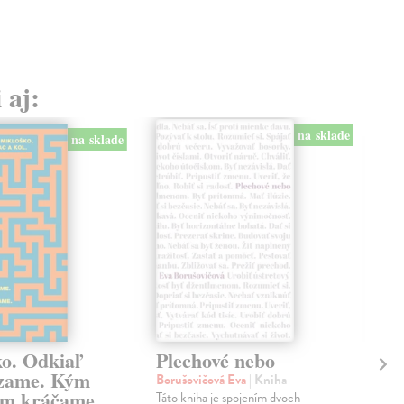
 aj:
na sklade
na sklade
ko. Odkiaľ
Plechové nebo
Po
zame. Kým
Borušovičová Eva
| Kniha
Kun
m kráčame.
Táto kniha je spojením dvoch
Poma