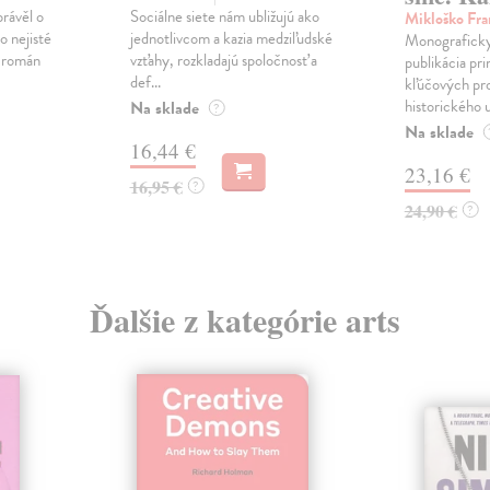
právěl o
Sociálne siete nám ubližujú ako
Mikloško Fra
o nejisté
jednotlivcom a kazia medziľudské
Monograficky
ý román
vzťahy, rozkladajú spoločnosť a
publikácia pri
def...
kľúčových pr
historického u
Na sklade
?
Na sklade
16,44 €
23,16 €
16,95 €
?
24,90 €
?
Ďalšie z kategórie arts