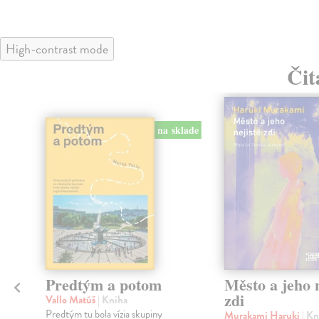
High-contrast mode
Čit
na sklade
Predtým a potom
Město a jeho n
zdi
Vallo Matúš
| Kniha
Predtým tu bola vízia skupiny
Murakami Haruki
| Kn