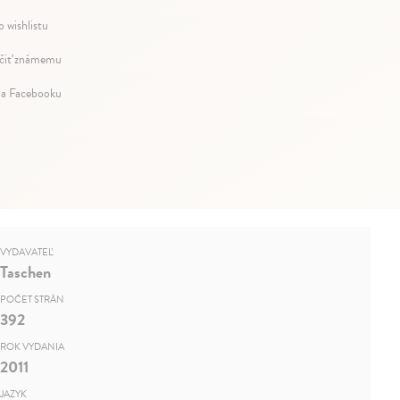
o wishlistu
iť známemu
na Facebooku
VYDAVATEĽ
Taschen
POČET STRÁN
392
ROK VYDANIA
2011
JAZYK