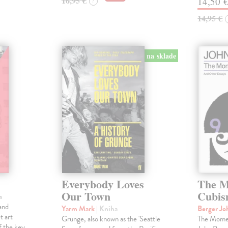
16,95 €
14,50 
?
14,95 €
na sklade
Everybody Loves
The M
Our Town
Cubi
a
and
Yarm Mark
| Kniha
Berger J
t art
Grunge, also known as the 'Seattle
The Momen
f the key