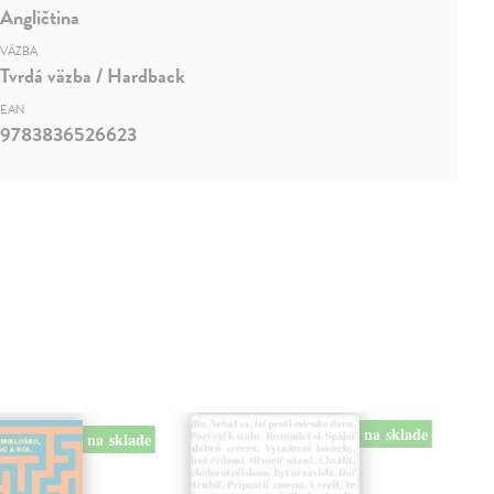
Angličtina
VÄZBA
Tvrdá väzba / Hardback
EAN
9783836526623
na sklade
na sklade