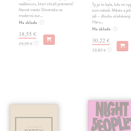
nadšencov, ktorí chceli premeniť
Ty jsi to byla, kdo mi vy
hlavné mesto Slovenska na
tom městě. Město a jeh
modernú eur...
zdi – dlouho očekávan
Haru...
Na sklade
?
Na sklade
?
18,55 €
30,22 €
19,95 €
?
32,85 €
?