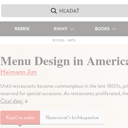
REBRÍK
KNIHY
BOOKS
BOOKS
-
ARTS
Menu Design in Ameri
Heimann Jim
Until restaurants became commonplace in the late 1800s, pr
reserved for special occasions. As restaurants proliferated, t
Čítať ďalej
↓
Kúpiť
na webe
Rezervovať v kníhkupectve