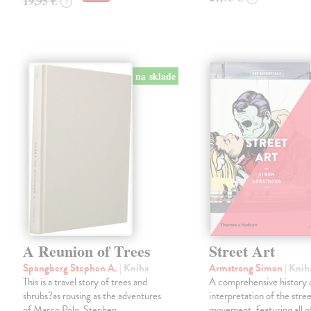
19,95 €
?
na sklade
A Reunion of Trees
Street Art
Spongberg Stephen A.
| Kniha
Armstrong Simon
| Knih
This is a travel story of trees and
A comprehensive history 
shrubs?as rousing as the adventures
interpretation of the stree
of Marco Polo. Stephen
movement, featuring all o