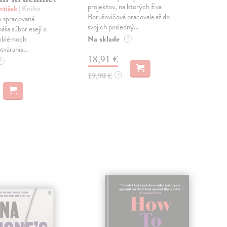
projektov, na ktorých Eva
čty
ntišek
| Kniha
Borušovičová pracovala až do
naps
 spracovaná
svojich posledný...
česk
náša súbor esejí o
Na sklade
Na 
oblémoch
?
tvárania...
18,91 €
14
?
19,90 €
15,
?