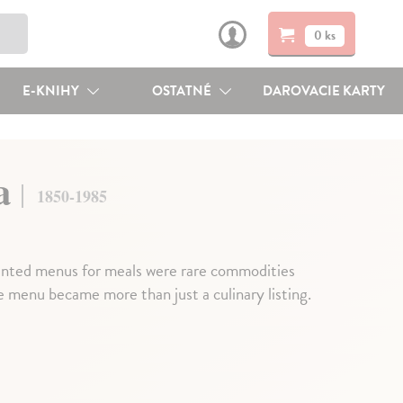
0 ks
E-KNIHY
OSTATNÉ
DAROVACIE KARTY
ca
1850-1985
inted menus for meals were rare commodities
he menu became more than just a culinary listing.