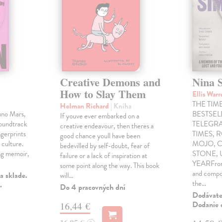
Creative Demons and
Nina 
How to Slay Them
Ellis War
THE TIME
Holman Richard
| Kniha
uno Mars,
BESTSE
If youve ever embarked on a
soundtrack
TELEGRA
creative endeavour, then theres a
gerprints
TIMES, 
good chance youll have been
 culture.
MOJO, C
bedevilled by self-doubt, fear of
ng memoir,
STONE,
failure or a lack of inspiration at
YEARFrom 
some point along the way. This book
and compo
a sklade.
will…
the…
.
Do 4 pracovných dní
Dodávateľ
Dodanie c
16,44 €