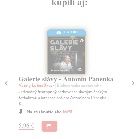
kúpili aj:
E-AUDIO
Galerie slávy - Antonín Panenka
Ne
C
Veselý Luboš Xaver
| Elektronická audiokniha
Jedinečný životopisný rozhovor se slavným českým
Dv
fotbalistou a internacionálem Antonínem Panenkou.
Svě
K...
Raš
Na stiahnutie ako
MP3
Do
dní
gar
5,96 €
9,