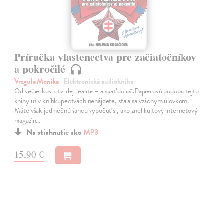
Príručka vlastenectva pre začiatočníkov
a pokročilé
Vrzgula Monika
| Elektronická audiokniha
Od večierkov k tvrdej realite – a späť do uší.Papierovú podobu tejto
knihy už v kníhkupectvách nenájdete, stala sa vzácnym úlovkom.
Máte však jedinečnú šancu vypočuť si, ako znel kultový internetový
magazín…
Na stiahnutie ako
MP3
15,90 €