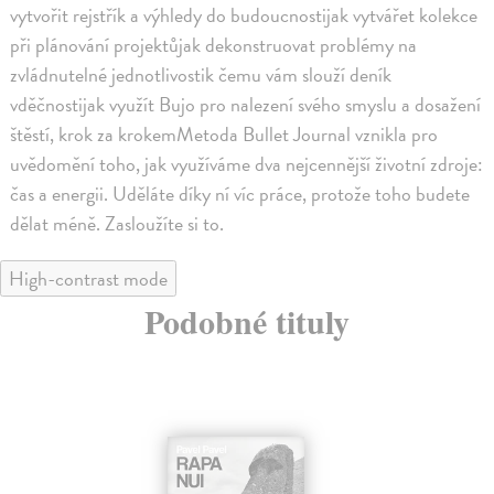
vytvořit rejstřík a výhledy do budoucnostijak vytvářet kolekce
při plánování projektůjak dekonstruovat problémy na
zvládnutelné jednotlivostik čemu vám slouží deník
vděčnostijak využít Bujo pro nalezení svého smyslu a dosažení
štěstí, krok za krokemMetoda Bullet Journal vznikla pro
uvědomění toho, jak využíváme dva nejcennější životní zdroje:
čas a energii. Uděláte díky ní víc práce, protože toho budete
dělat méně. Zasloužíte si to.
High-contrast mode
Podobné tituly