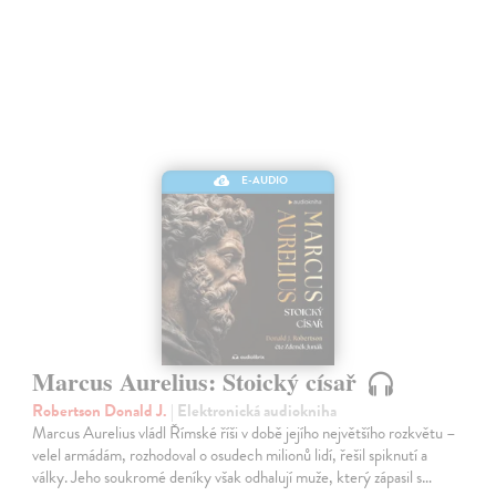
E-AUDIO
Marcus Aurelius: Stoický císař
Robertson Donald J.
| Elektronická audiokniha
Marcus Aurelius vládl Římské říši v době jejího největšího rozkvětu –
velel armádám, rozhodoval o osudech milionů lidí, řešil spiknutí a
války. Jeho soukromé deníky však odhalují muže, který zápasil s…