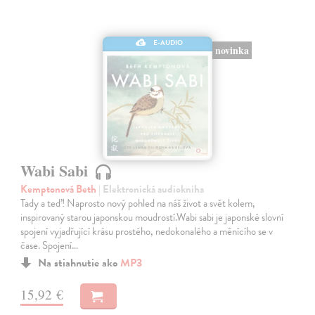
E-AUDIO
novinka
Wabi Sabi
Kemptonová Beth
| Elektronická audiokniha
Tady a teď! Naprosto nový pohled na náš život a svět kolem,
inspirovaný starou japonskou moudrostí.Wabi sabi je japonské slovní
spojení vyjadřující krásu prostého, nedokonalého a měnícího se v
čase. Spojení…
Na stiahnutie ako
MP3
15,92 €