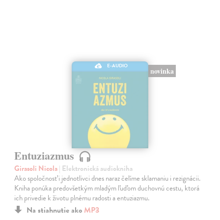
E-AUDIO
novinka
Entuziazmus
Girasoli Nicola
| Elektronická audiokniha
Ako spoločnosť i jednotlivci dnes naraz čelíme sklamaniu i rezignácii.
Kniha ponúka predovšetkým mladým ľuďom duchovnú cestu, ktorá
ich privedie k životu plnému radosti a entuziazmu.
Na stiahnutie ako
MP3