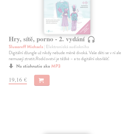
Hry, sítě, porno - 2. vydání
Slussareff Michaela
| Elektronická audiokniha
Digitální džungle už nikdy nebude méně divoká. Vaše děti se v ní ale
nemusejí ztratit.Rodičovství je těžké – a to digitální obzvlášť.
Na stiahnutie ako
MP3
19,16 €