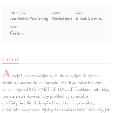
VYDAVATEĽ
VERZIA
DĹŽKA
Jan Melvil Publishing
Neskrátená
6 hod. 55 min.
ZVUK
Čeština
O TITULE
A
stejně jako se vyvíjíte vy, bude se vyvíjet i funkce a
struktura vašeho BulletJournalu. Váš BuJo může být vším,
čím si přejete.DÍKY KNIZE SE NAUČÍTEzáklady metodiky,
témata a stránkování, typy přehledných značek a
odrážekpřevádět úkoly vpřed i vzad tak, abyste nikdy nic
důležitého neopomenulijak psát denní a měsíční přehledy, jak