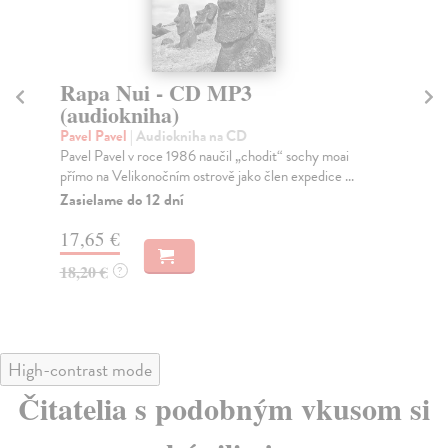
Rapa Nui - CD MP3
Z
(audiokniha)
(
Pavel Pavel
| Audiokniha na CD
No
Pavel Pavel v roce 1986 naučil „chodit“ sochy moai
Ve 
přímo na Velikonočním ostrově jako člen expedice ...
Nov
Zasielame do 12 dní
Pr
12 
17,65 €
16
18,20 €
?
18
High-contrast mode
Čitatelia s podobným vkusom si