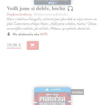
Vedli jsme si dobře, hochu
Hopkins Anthony
| Elektronická audiokniha
Mám v telefonu fotografii, na které jsem jako dítě se svým otcem na
pláži. Často tomu chlapci říkám: „Vedli jsme si dobře, hochu.“ Občas
se zamýšlím nad tím, jak se kluk z Walesu, syn pekaře, dostal až…
Na stiahnutie ako
MP3
19,96 €
E-AUDIO
novinka