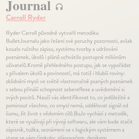
Journal
Carroll Ryder
Ryder Carroll původně vytvořil metodiku
BulletJournalu jako řešení své poruchy pozornosti, avšak
kouzlo ručního zápisu, systému tvorby a udržování
poznámek, úkolů i plánů uchvátilo postupně miliónům
uživatelů.Kromě přehledného postupu, jak se vypořádat
s přívalem úkolů a povinností, má totiž i hlubší roviny:
zklidnění mysli ve světě vlastnoručně psaných poznámek
s sebou přináší schopnost sebereflexe a uvědomění si
svých pocitů. Naučí vás identifikovat to, co jedůležité a
pominout všechno, co smysl nemá, oddělovat signál od
šumu, žít život s vědomím cílů.BuJo vychází z metodik,
které se využívají při vývoji softwaru, ale vám bude stačit
zápisník, tužka, seznámení se s logickým systémem a
stane se vám čímkoliv: plánovačem, deníkem,