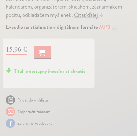
kalendářem, organizátorem, skicákem, záznamníkem
pocitů, odkladačem myšlenek.
Čítať ďalej
↓
E-audio na stiahnutie v digitálnom formáte
MP3
?
15,96 €
Titul je dostupný ihneď na stiahnutie
Pridať do wishlistu
Odporučiť známemu
Zdielať na Facebooku