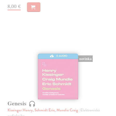
8,00 €
E-AUDIO
novinka
Genesis
Kissinger Henry, Schmidt Eric, Mundie Craig
| Elektronická
audiokniha