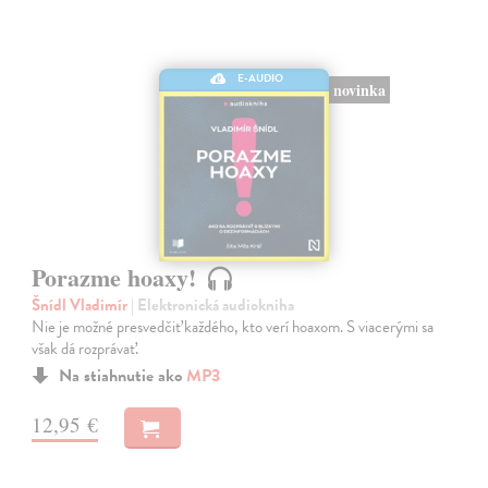
E-AUDIO
novinka
Porazme hoaxy!
Šnídl Vladimír
| Elektronická audiokniha
Nie je možné presvedčiť každého, kto verí hoaxom. S viacerými sa
však dá rozprávať.
Na stiahnutie ako
MP3
12,95 €