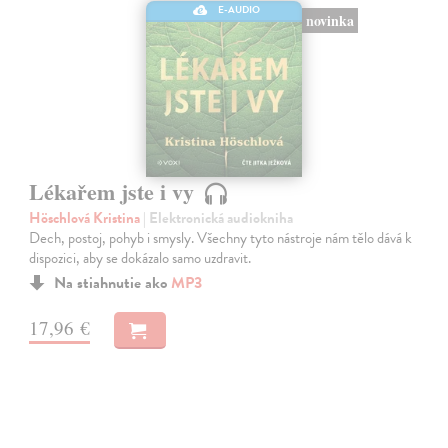
E-AUDIO
novinka
Lékařem jste i vy
Höschlová Kristina
| Elektronická audiokniha
Dech, postoj, pohyb i smysly. Všechny tyto nástroje nám tělo dává k
dispozici, aby se dokázalo samo uzdravit.
Na stiahnutie ako
MP3
17,96 €