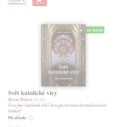
na sklade
Svět katolické víry
Barron Robert
| Kniha
O co jde v katolické víře? Je to jen dva tisíce let stará kulturní
tradice?
Na sklade
?