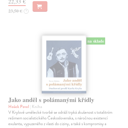
22,33 €
23,50 €
?
na sklade
Jako anděl s polámanými křídly
Hošek Pavel
| Kniha
V Krylově umělecké tvorbě se odráží trpká zkušenost s totalitním
režimem socialistického Československa, s náročnou existencí
exulanta, vypuzeného z vlasti do ciziny, a také s kompromisy a