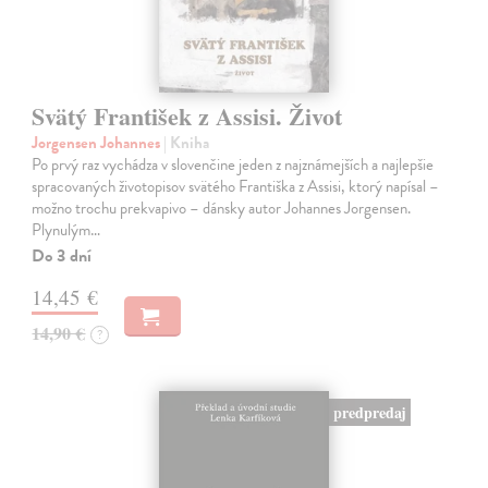
Svätý František z Assisi. Život
Jorgensen Johannes
| Kniha
Po prvý raz vychádza v slovenčine jeden z najznámejších a najlepšie
spracovaných životopisov svätého Františka z Assisi, ktorý napísal –
možno trochu prekvapivo – dánsky autor Johannes Jorgensen.
Plynulým…
Do 3 dní
14,45 €
14,90 €
?
predpredaj