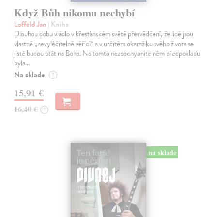
Když Bůh nikomu nechybí
Loffeld Jan
| Kniha
Dlouhou dobu vládlo v křesťanském světě přesvědčení, že lidé jsou
vlastně „nevyléčitelně věřící“ a v určitém okamžiku svého života se
jistě budou ptát na Boha. Na tomto nezpochybnitelném předpokladu
byla…
Na sklade
?
15,91 €
16,40 €
?
na sklade