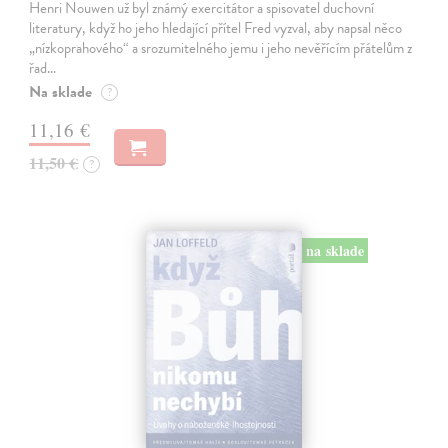
Henri Nouwen už byl známý exercitátor a spisovatel duchovní
literatury, když ho jeho hledající přítel Fred vyzval, aby napsal něco
„nízkoprahového“ a srozumitelného jemu i jeho nevěřícím přátelům z
řad…
Na sklade
?
11,16 €
11,50 €
?
na sklade