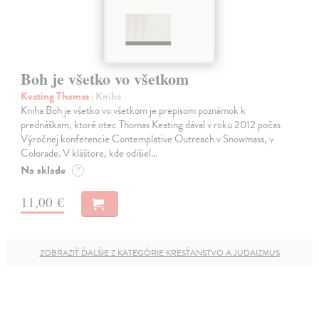
Boh je všetko vo všetkom
Keating Thomas
| Kniha
Kniha Boh je všetko vo všetkom je prepisom poznámok k
prednáškam, ktoré otec Thomas Keating dával v roku 2012 počas
Výročnej konferencie Contemplative Outreach v Snowmass, v
Colorade. V kláštore, kde odišiel…
Na sklade
?
11,00 €
ZOBRAZIŤ ĎALŠIE Z KATEGÓRIE KRESŤANSTVO A JUDAIZMUS