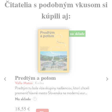
Čitatelia s podobným vkusom si
kúpili aj:
na sklade
 sklade
Město a jeho nejisté zdi
Murakami Haruki
| Kniha
torí chceli
Ty jsi to byla, kdo mi vyprávěl o tom městě. Město a
nú eur...
jeho nejisté zdi – dlouho očekávaný román Haru...
Na sklade
?
31,21 €