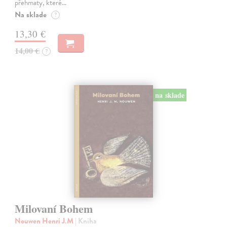
přehmaty, které…
Na sklade
?
13,30 €
14,00 €
?
na sklade
Milovaní Bohem
Nouwen Henri J.M
| Kniha