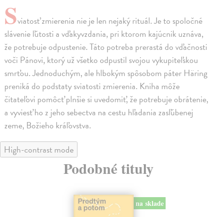
S
viatosť zmierenia nie je len nejaký rituál. Je to spoločné
slávenie ľútosti a vďakyvzdania, pri ktorom kajúcnik uznáva,
že potrebuje odpustenie. Táto potreba prerastá do vďačnosti
voči Pánovi, ktorý už všetko odpustil svojou vykupiteľskou
smrťou. Jednoduchým, ale hlbokým spôsobom páter Häring
preniká do podstaty sviatosti zmierenia. Kniha môže
čitateľovi pomôcť plnšie si uvedomiť, že potrebuje obrátenie,
a vyviesť ho z jeho sebectva na cestu hľadania zasľúbenej
zeme, Božieho kráľovstva.
High-contrast mode
Podobné tituly
na sklade