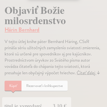
Objaviť Božie
milosrdenstvo
Härin Bernhard
V tejto útlej knihe páter Bernhard Häring, CSsR
prináša sériu užitočných zamyslenío sviatosti zmierenia,
ktoré sú určené pre spovedníkov aj pre kajúcnikov.
Prostredníctvom úryvkov zo Svätého písma autor
vovádza čitateľa do chápania tejto sviatosti, ktorá
presahuje len obyčajný výpočet hriechov.
Čítať ďalej
↓
Kúpiť
Rezervovať v kníhkupectve
titul je vypredaný
3,10 €