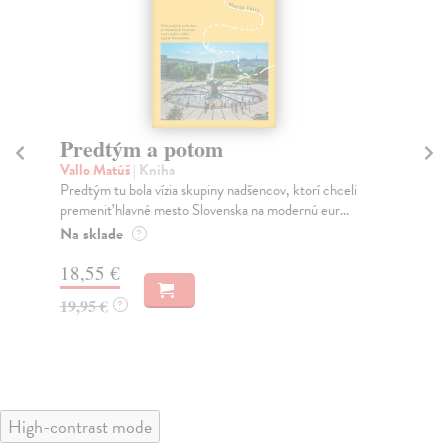
Predtým a potom
Mě
Vallo Matúš
| Kniha
Mu
Predtým tu bola vízia skupiny nadšencov, ktorí chceli
Ty 
premeniť hlavné mesto Slovenska na modernú eur...
jeh
Na sklade
Na
?
18,55 €
31
19,95 €
32
?
High-contrast mode