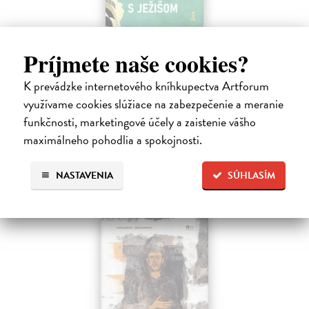
Rabín sa rozpráva s Ježišom
Príjmete naše cookies?
Neusner Jacob
| Kniha
Autor knihy sa v duchu stáva v Galilei poslucháčom Ježišovej Reči na
K prevádzke internetového kníhkupectva Artforum
vrchu. Ako pravoverný rabín sa usiluje pozorne počúvať tohto nového
využívame cookies slúžiace na zabezpečenie a meranie
učiteľa a porovnáva jeho učenie s tým, čo hovorí židovská Tóra.
Na sklade
funkčnosti, marketingové účely a zaistenie vášho
?
maximálneho pohodlia a spokojnosti.
12,60 €
14,00 €
?
NASTAVENIA
SÚHLASÍM