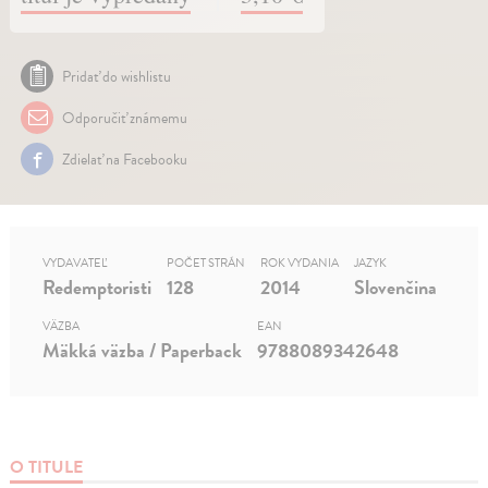
Pridať do wishlistu
Odporučiť známemu
Zdielať na Facebooku
VYDAVATEĽ
POČET STRÁN
ROK VYDANIA
JAZYK
Redemptoristi
128
2014
Slovenčina
VÄZBA
EAN
Mäkká väzba / Paperback
9788089342648
O TITULE