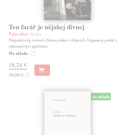
Ten farář je nějakej divnej
Palán Aleš
| Kniha
Nepraktický mimoň s hlavou kdesi v oblacích. Vypasený prelát s
nekonečným apetitem.
Na sklade
?
18,24 €
18,80 €
?
na sklade