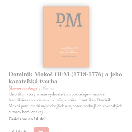
Dominik Mokoš OFM (1718-1776) a jeho
kazateľská tvorba
Škovierová Angela
| Kniha
Ide o titul, ktorým naše vydavateľstvo pokračuje v mapovaní
františkánskeho príspevku k našej kultúre. Františkán Dominik
Mokoš patril medzi najplodnejších a najpozoruhodnejších slovenských
autorov homiletickej…
Zasielame do 14 dní
18,00 €