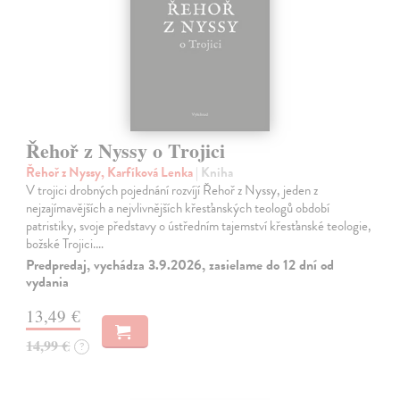
Řehoř z Nyssy o Trojici
Řehoř z Nyssy, Karfíková Lenka
| Kniha
V trojici drobných pojednání rozvíjí Řehoř z Nyssy, jeden z
nejzajímavějších a nejvlivnějších křesťanských teologů období
patristiky, svoje představy o ústředním tajemství křesťanské teologie,
božské Trojici.…
Predpredaj, vychádza 3.9.2026, zasielame do 12 dní od
vydania
13,49 €
14,99 €
?