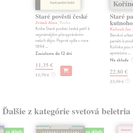
Staré pověsti české
Staré p
kutnoho
Jirásek Alois
| Kniha
Kniha Staré pověsti české patří k
Kořínek Jan
nejznámějším převyprávěním
Barokní urban
našich dějin. Poprvé vyšla v roce
paměti kutno
1894 ...
Kořínka jsou 
apoteózou ...
Zasielame do 12 dní
Na sklade
11,35 €
22,80 €
11,70 €
?
23,50 €
?
Ďalšie z kategórie svetová beletria
na sklade
na sklade