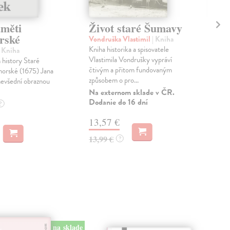
aměti
Život staré Šumavy
St
rské
Vondruška Vlastimil
| Kniha
Vac
Kniha historika a spisovatele
Zauj
| Kniha
Vlastimila Vondrušky vypráví
Egyp
 history Staré
čtivým a přitom fundovaným
egy
horské (1675) Jana
způsobem o pro...
univ
nevšední obraznou
Na externom sklade v ČR.
Zas
Dodanie do 16 dní
?
16
13,57 €
16,
13,99 €
?
na sklade