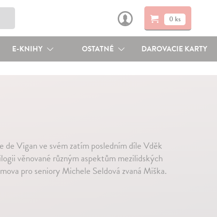
0 ks
E-KNIHY
OSTATNÉ
DAROVACIE KARTY
ne de Vigan ve svém zatím posledním díle Vděk
rilogii věnované různým aspektům mezilidských
domova pro seniory Michele Seldová zvaná Miška.