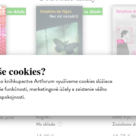
na sklade
na sklade
še cookies?
ho kníhkupectva Artforum využívame cookies slúžiace
Noc nic nezadrží
Děti nad
e funkčnosti, marketingové účely a zaistenie vášho
večera
Vigan Delphine de
| Kniha
Vigan Delph
spokojnosti.
Noc nic nezadrží – na první
V thrillerově
Kniha
pohled „obyčejné“ vyprávění o
Delphine de V
let,
autorčině matce je ve skutečnosti
nahlédneme d
hodlný
biografi...
světů. V p...
át, první
Na sklade
Zasielame d
?
15,00 €
18,75 €