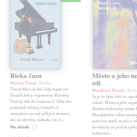
Rieka času
Město a jeho ne
zdi
Mercier Pascal
| Kniha
Pascal Mercier bol vždy majstrom
Murakami Haruki
| Knih
filozofického rozprávania. Romány
Ty jsi to byla, kdo mi vypr
Nočný vlak do Lisabonu či Váha slov
městě. Město a jeho nejist
podnietili milióny čitateľov k
dlouho očekávaný román 
zamysleniu sa nad veľkými témami,
Murakamiho volně navazuj
ako sú identita, sloboda, čas či…
autorovu starší novelu z r
Na sklade
tematicky se prolíná s jeh
?
kultovním…