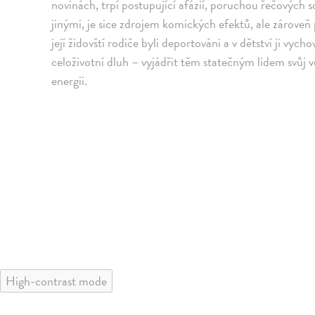
novinách, trpí postupující afázií, poruchou řečových s
jinými, je sice zdrojem komických efektů, ale zároveň 
její židovští rodiče byli deportováni a v dětství ji vyc
celoživotní dluh – vyjádřit těm statečným lidem svůj v
energii.
High-contrast mode