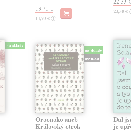
22,33 
13,71 €
23,50 €
14,90 €
?
na sklade
na sklade
novinka
Oroonoko aneb
Dal js
Královský otrok
je upř