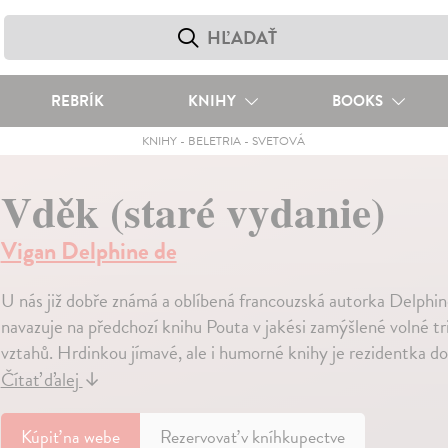
REBRÍK
KNIHY
BOOKS
KNIHY
-
BELETRIA
-
SVETOVÁ
Vděk (staré vydanie)
Vigan Delphine de
U nás již dobře známá a oblíbená francouzská autorka Delphi
navazuje na předchozí knihu Pouta v jakési zamýšlené volné t
vztahů. Hrdinkou jímavé, ale i humorné knihy je rezidentka 
Čítať ďalej
↓
Kúpiť
na webe
Rezervovať v kníhkupectve