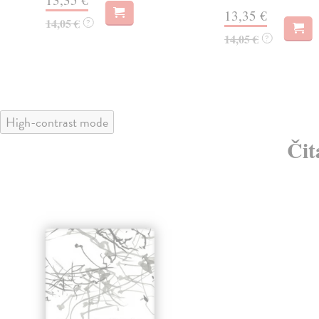
13,35 €
14,05 €
?
14,05 €
?
High-contrast mode
Čit
klade