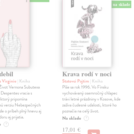
na sklade
debil
Krava rodí v noci
 Virginie
| Kniha
Statovci Pajtim
| Kniha
i Život Vernona Subutexa
Píše sa rok 1996. Vo Fínsku
e Despentes vracia s
vychovávaný osemročný chlapec
ktorý pripomína
trávi letné prázdniny v Kosove, kde
snú verziu Nebezpečných
zažíva čudesné udalosti, ktoré ho
Ide o príbeh plný hnevu aj
poznačia na celý život.
oru aj prijatia.
Na sklade
?
e
?
17,01 €