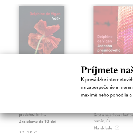
Príjmete na
K prevádzke internetové
Vděk (nové vydanie)
Jednoho
na zabezpečenie a merani
prosincového 
Vigan Delphine de
| Kniha
maximálneho pohodlia a 
Známá a oblíbená francouzská
Vigan Delphine de
| 
spisovatelka Delphine de Vigan
Matthieu, pětačtyřicet 
navazuje v novele Vděk na
manželka, dvě děti, po
předchozí knih...
život a najednou chuť ps
román, ús...
Zasielame do 10 dní
Na sklade
?
13,35 €