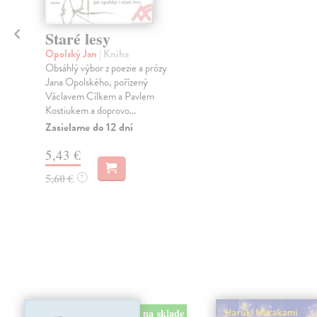
Staré lesy
Opolský Jan
| Kniha
Obsáhlý výbor z poezie a prózy
Jana Opolského, pořízený
Václavem Cílkem a Pavlem
Kostiukem a doprovo...
Zasielame do 12 dní
5,43 €
5,60 €
?
na sklade