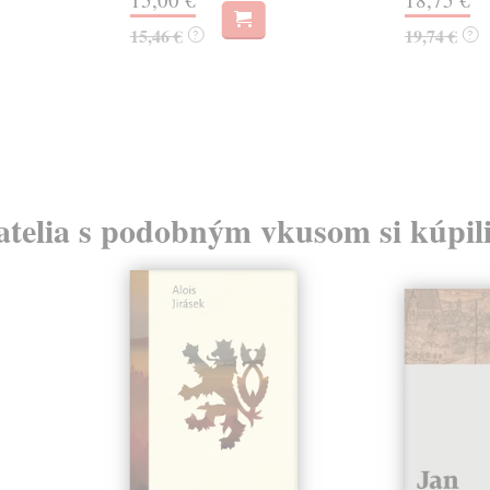
15,46 €
19,74 €
?
?
atelia s podobným vkusom si kúpili