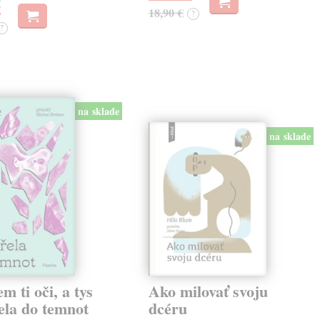
€
18,90 €
?
?
na sklade
na sklade
em ti oči, a tys
Ako milovať svoju
ela do temnot
dcéru