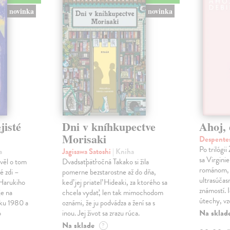
novinka
novinka
jisté
Dni v kníhkupectve
Ahoj, 
Morisaki
Despentes
Po trilógi
a
Jagisawa Satoshi
| Kniha
sa Virgini
ávěl o tom
Dvadsaťpäťročná Takako si žila
románom, 
é zdi –
pomerne bezstarostne až do dňa,
ultrasúča
Harukiho
keď jej priateľ Hideaki, za ktorého sa
známostí. 
e na
chcela vydať, len tak mimochodom
útechy, vzd
oku 1980 a
oznámi, že ju podvádza a žení sa s
Na sklad
o
inou. Jej život sa zrazu rúca.
Na sklade
?