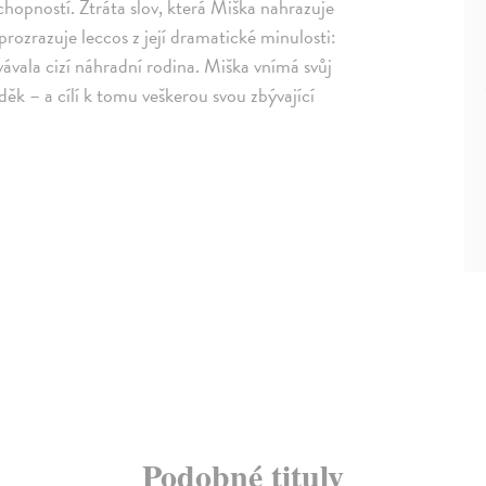
chopností. Ztráta slov, která Miška nahrazuje
prozrazuje leccos z její dramatické minulosti:
hovávala cizí náhradní rodina. Miška vnímá svůj
děk – a cílí k tomu veškerou svou zbývající
Podobné tituly