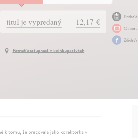
Pridať d
titul je vypredaný
12,17 €
Odporuč
Zdielať 
Pozrieť dostupnosť v kníhkupectvách
ě k tomu, že pracovala jako korektorka v