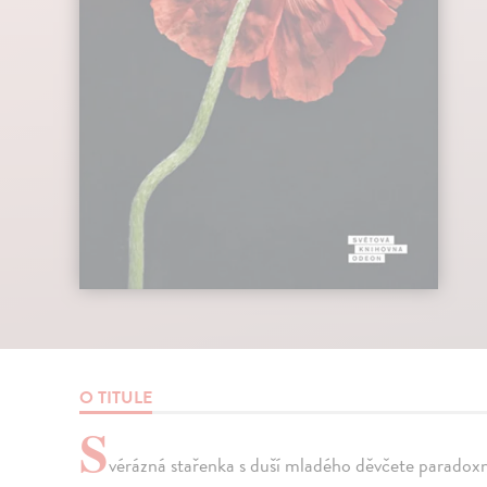
O TITULE
S
vérázná stařenka s duší mladého děvčete paradoxn