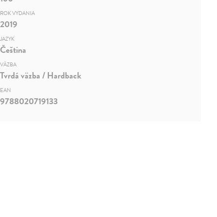
ROK VYDANIA
2019
JAZYK
Čeština
VÄZBA
Tvrdá väzba / Hardback
EAN
9788020719133