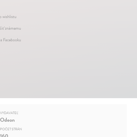
o wishlistu
iť známemu
na Facebooku
VYDAVATEĽ
Odeon
POČET STRÁN
160