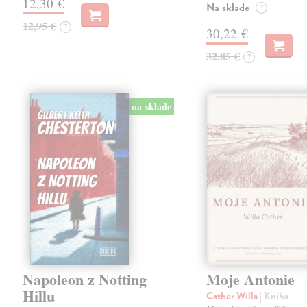
12,30 €
Na sklade
?
12,95 €
?
30,22 €
32,85 €
?
na sklade
Napoleon z Notting
Moje Antonie
Hillu
Cather Willa
| Kniha