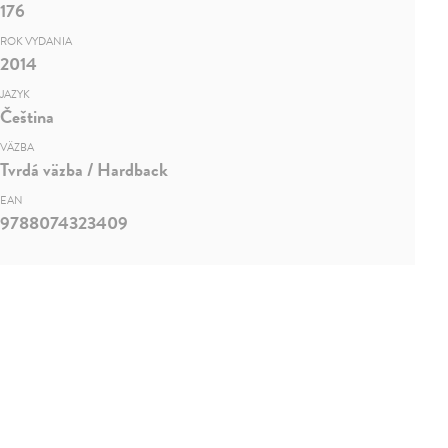
176
ROK VYDANIA
2014
JAZYK
Čeština
VÄZBA
Tvrdá väzba / Hardback
EAN
9788074323409