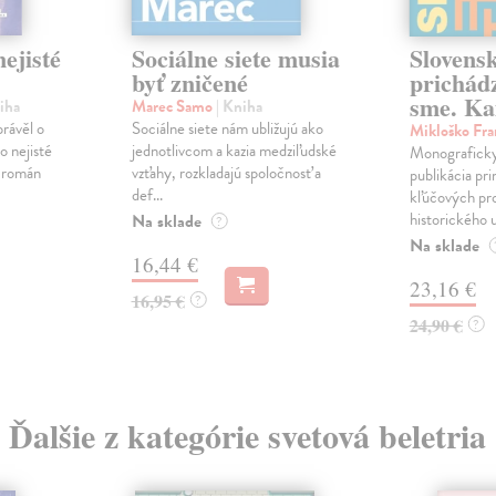
ejisté
Sociálne siete musia
Slovens
byť zničené
prichád
sme. Ka
iha
Marec Samo
| Kniha
právěl o
Sociálne siete nám ubližujú ako
Mikloško Fra
o nejisté
jednotlivcom a kazia medziľudské
Monograficky
ý román
vzťahy, rozkladajú spoločnosť a
publikácia pri
def...
kľúčových pr
historického u
Na sklade
?
Na sklade
16,44 €
23,16 €
16,95 €
?
24,90 €
?
Ďalšie z kategórie svetová beletria