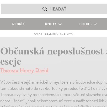
REBRÍK
KNIHY
BOOKS
KNIHY
-
BELETRIA
-
SVETOVÁ
Občanská neposlušnost 
eseje
Thoreau Henry David
Výbor šesti esejů amerického myslitele a přírodovědce doplňuj
tematikou shrnuté do svazku Toulky přírodou (2010) o nejvý
Thoreauovy úvahy na společenská témata včetně slavného e
neposlušnost“, jehož nekompromisní teze o nadřazenosti lids
státní mocí a idea mravně motivovaného nenásilného protestu 