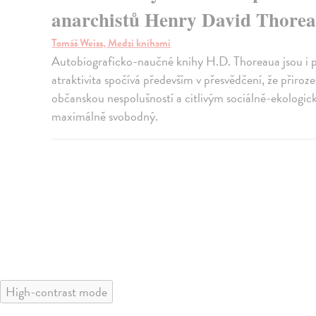
anarchistů Henry David Thore
Tomáš Weiss, Medzi knihami
Autobiograficko-naučné knihy H.D. Thoreaua jsou i po
atraktivita spočívá především v přesvědčení, že přiroze
občanskou nespolušností a citlivým sociálně-ekologi
maximálně svobodný.
High-contrast mode