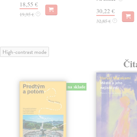
18,55 €
30,22 €
19,95 €
?
32,85 €
?
High-contrast mode
Čit
na sklade