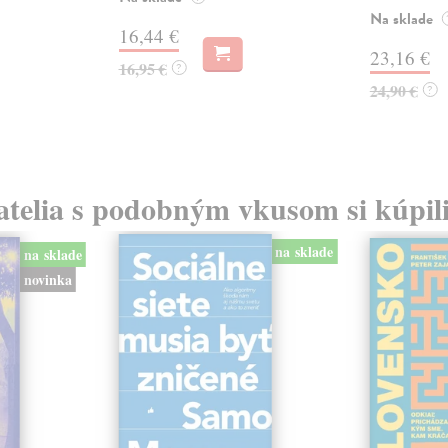
Na sklade
16,44 €
23,16 €
16,95 €
?
24,90 €
?
atelia s podobným vkusom si kúpili
na sklade
na sklade
novinka