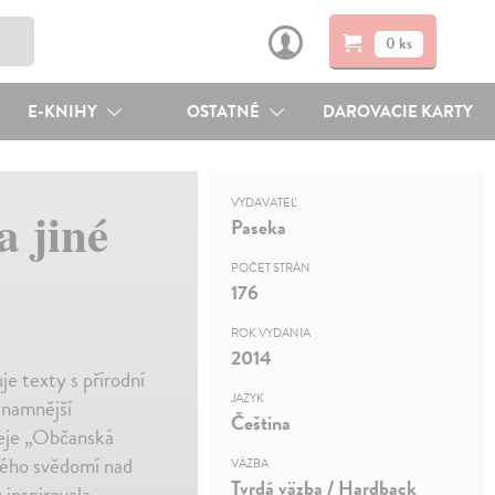
0 ks
E-KNIHY
OSTATNÉ
DAROVACIE KARTY
VYDAVATEĽ
a jiné
Paseka
POČET STRÁN
176
ROK VYDANIA
2014
e texty s přírodní
JAZYK
znamnější
Čeština
seje „Občanská
kého svědomí nad
VÄZBA
Tvrdá väzba / Hardback
inspirovala