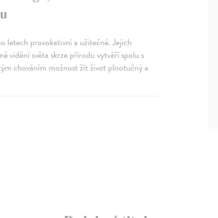
au
 letech provokativní a užitečné. Jejich
né vidění světa skrze přírodu vytváří spolu s
ckým chováním možnost žít život plnotučný a