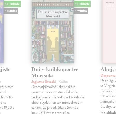
na sklade
na sklade
novinka
novinka
jisté
Dni v kníhkupectve
Ahoj, 
Morisaki
Despentes
Po trilógi
a
Jagisawa Satoshi
| Kniha
sa Virgini
ávěl o tom
Dvadsaťpäťročná Takako si žila
románom, 
é zdi –
pomerne bezstarostne až do dňa,
ultrasúča
Harukiho
keď jej priateľ Hideaki, za ktorého sa
známostí. 
e na
chcela vydať, len tak mimochodom
útechy, vzd
oku 1980 a
oznámi, že ju podvádza a žení sa s
Na sklad
o
inou. Jej život sa zrazu rúca.