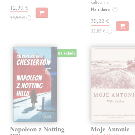
kultovním…
12,30 €
Na sklade
?
12,95 €
?
30,22 €
32,85 €
?
na sklade
Napoleon z Notting
Moje Antonie