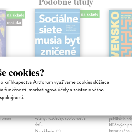
Podobné tituly
na sklade
na sklade
novinka
še cookies?
ho kníhkupectva Artforum využívame cookies slúžiace
ejisté
Sociálne siete musia
Slovens
e funkčnosti, marketingové účely a zaistenie vášho
byť zničené
prichád
spokojnosti.
sme. Ka
iha
Marec Samo
| Kniha
právěl o
Sociálne siete nám ubližujú ako
Mikloško Fra
o nejisté
jednotlivcom a kazia medziľudské
Monograficky
ý román
vzťahy, rozkladajú spoločnosť a
publikácia pri
def...
kľúčových pr
historického u
Na sklade
?