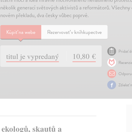
několik generací světových aktivistů a reformátorů. Všechny 
novém překladu, dva česky vůbec poprvé.
Kúpiť
na webe
Rezervovať v kníhkupectve
Pridať d
titul je vypredaný
10,80 €
Recenzia
Odporuč
Zdielať 
 ekologů, skautů a