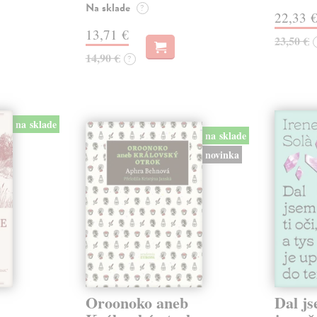
Na sklade
?
22,33 
13,71 €
23,50 €
14,90 €
?
na sklade
na sklade
novinka
Oroonoko aneb
Dal js