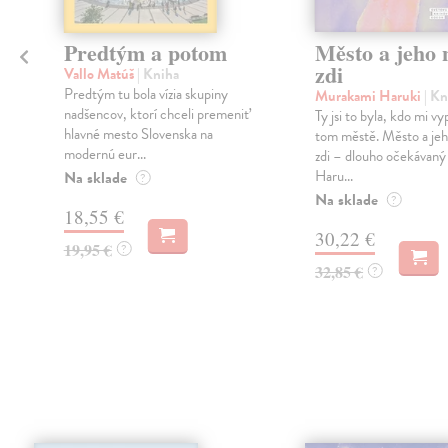
Predtým a potom
Město a jeho n
zdi
Vallo Matúš
| Kniha
Predtým tu bola vízia skupiny
Murakami Haruki
| Kn
nadšencov, ktorí chceli premeniť
Ty jsi to byla, kdo mi vy
hlavné mesto Slovenska na
tom městě. Město a jeh
modernú eur...
zdi – dlouho očekávan
Haru...
Na sklade
?
Na sklade
?
18,55 €
30,22 €
19,95 €
?
32,85 €
?