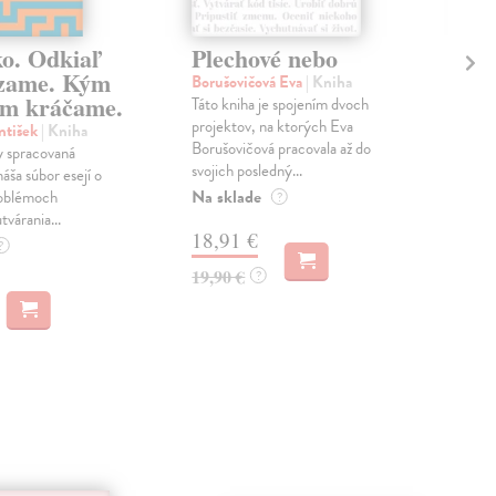
ko. Odkiaľ
Plechové nebo
Po
zame. Kým
Borušovičová Eva
| Kniha
Kun
m kráčame.
Táto kniha je spojením dvoch
Poma
projektov, na ktorých Eva
čty
ntišek
| Kniha
Borušovičová pracovala až do
naps
 spracovaná
svojich posledný...
česk
náša súbor esejí o
Na sklade
Na 
oblémoch
?
tvárania...
18,91 €
14
?
19,90 €
15,
?