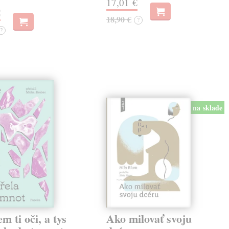
17,01 €
€
18,90 €
?
?
na sklade
em ti oči, a tys
Ako milovať svoju