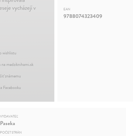
eseje vycházejí v
EAN
9788074323409
o wishlistu
 na medziknihami.sk
iť známemu
na Facebooku
VYDAVATEĽ
Paseka
POČET STRÁN