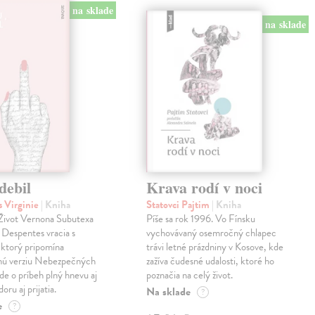
na sklade
na sklade
debil
Krava rodí v noci
 Virginie
| Kniha
Statovci Pajtim
| Kniha
i Život Vernona Subutexa
Píše sa rok 1996. Vo Fínsku
e Despentes vracia s
vychovávaný osemročný chlapec
ktorý pripomína
trávi letné prázdniny v Kosove, kde
snú verziu Nebezpečných
zažíva čudesné udalosti, ktoré ho
Ide o príbeh plný hnevu aj
poznačia na celý život.
oru aj prijatia.
Na sklade
?
e
?