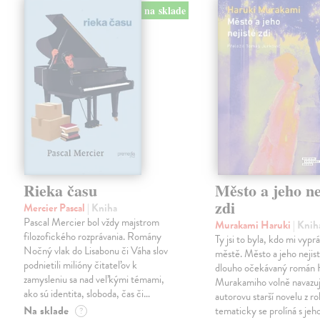
na sklade
Rieka času
Město a jeho ne
zdi
Mercier Pascal
| Kniha
Pascal Mercier bol vždy majstrom
Murakami Haruki
| Knih
filozofického rozprávania. Romány
Ty jsi to byla, kdo mi vypr
Nočný vlak do Lisabonu či Váha slov
městě. Město a jeho nejist
podnietili milióny čitateľov k
dlouho očekávaný román 
zamysleniu sa nad veľkými témami,
Murakamiho volně navazuj
ako sú identita, sloboda, čas či…
autorovu starší novelu z r
Na sklade
tematicky se prolíná s jeh
?