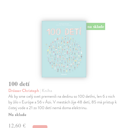
na sklade
100 detí
Drösser Christoph
| Kniha
Ak by sme celý svet premenili na dedinu so 100 deťmi, len 6 z nich
by žilo v Európe a 56 v Ázii. V mestách žije 48 detí, 85 má prístup k
čistej vode a 21 zo 100 detí nemá doma elektrinu.
Na sklade
12,60 €