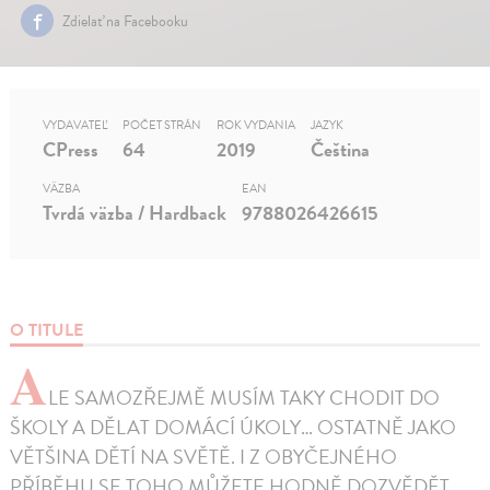
Zdielať na Facebooku
VYDAVATEĽ
POČET STRÁN
ROK VYDANIA
JAZYK
CPress
64
2019
Čeština
VÄZBA
EAN
Tvrdá väzba / Hardback
9788026426615
O TITULE
A
LE SAMOZŘEJMĚ MUSÍM TAKY CHODIT DO
ŠKOLY A DĚLAT DOMÁCÍ ÚKOLY… OSTATNĚ JAKO
VĚTŠINA DĚTÍ NA SVĚTĚ. I Z OBYČEJNÉHO
PŘÍBĚHU SE TOHO MŮŽETE HODNĚ DOZVĚDĚT.