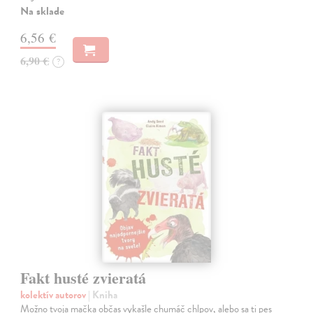
Na sklade
6,56 €
6,90 €
?
Fakt husté zvieratá
kolektív autorov
| Kniha
Možno tvoja mačka občas vykašle chumáč chlpov, alebo sa ti pes