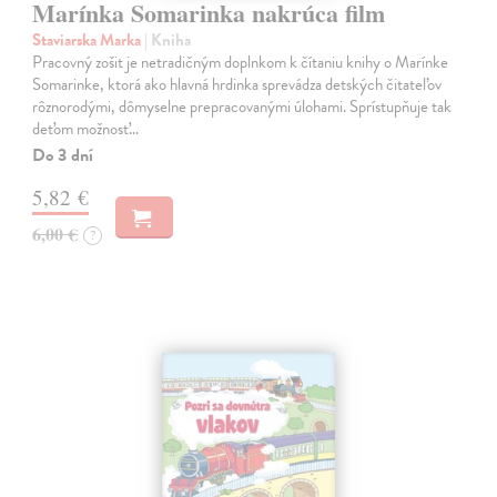
Marínka Somarinka nakrúca film
Staviarska Marka
| Kniha
Pracovný zošit je netradičným doplnkom k čítaniu knihy o Marínke
Somarinke, ktorá ako hlavná hrdinka sprevádza detských čitateľov
rôznorodými, dômyselne prepracovanými úlohami. Sprístupňuje tak
deťom možnosť…
Do 3 dní
5,82 €
6,00 €
?