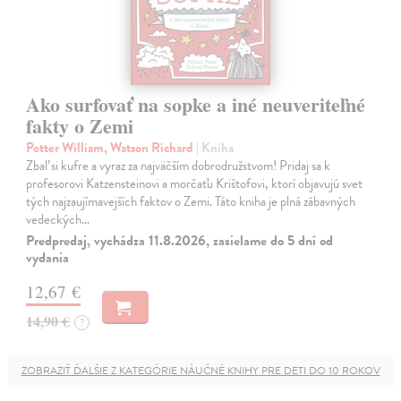
Ako surfovať na sopke a iné neuveriteľné
fakty o Zemi
Potter William, Watson Richard
| Kniha
Zbaľ si kufre a vyraz za najväčším dobrodružstvom! Pridaj sa k
profesorovi Katzensteinovi a morčaťu Krištofovi, ktorí objavujú svet
tých najzaujímavejších faktov o Zemi. Táto kniha je plná zábavných
vedeckých…
Predpredaj, vychádza 11.8.2026, zasielame do 5 dní od
vydania
12,67 €
14,90 €
?
ZOBRAZIŤ ĎALŠIE Z KATEGÓRIE NÁUČNÉ KNIHY PRE DETI DO 10 ROKOV