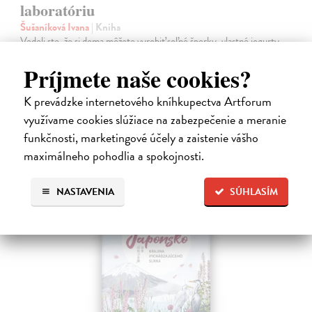
laboratóriu
Šušaníková Ivana
| Kniha
Vedeli ste, že si doma môžete vyrobiť soľné šperky, vlastné jogurty,
recyklovaný papier aj dúhu? Vyskúšajte so svojimi deťmi tridsať
Príjmete naše cookies?
jednoduchých pokusov s bežnými predmetmi a materiálmi.
Na sklade
K prevádzke internetového kníhkupectva Artforum
14,20 €
využívame cookies slúžiace na zabezpečenie a meranie
14,95 €
funkčnosti, marketingové účely a zaistenie vášho
?
maximálneho pohodlia a spokojnosti.
NASTAVENIA
SÚHLASÍM
na sklade