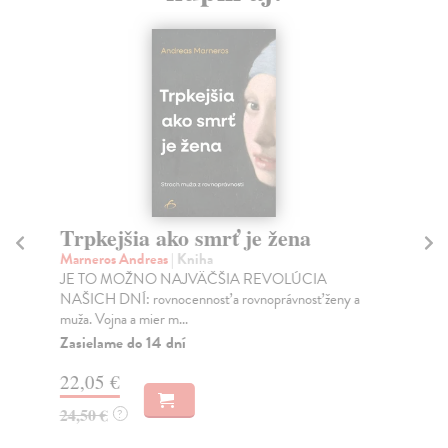
Trpkejšia ako smrť je žena
P
Marneros Andreas
| Kniha
Bor
JE TO MOŽNO NAJVÄČŠIA REVOLÚCIA
Tát
NAŠICH DNÍ: rovnocennosť a rovnoprávnosť ženy a
Bor
muža. Vojna a mier m...
Na
Zasielame do 14 dní
18
22,05 €
19
24,50 €
?