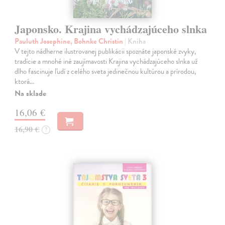
Japonsko. Krajina vychádzajúceho slnka
Pauluth Josephine, Bohnke Christin
| Kniha
V tejto nádherne ilustrovanej publikácii spoznáte japonské zvyky,
tradície a mnohé iné zaujímavosti Krajina vychádzajúceho slnka už
dlho fascinuje ľudí z celého sveta jedinečnou kultúrou a prírodou,
ktorá…
Na sklade
16,06 €
16,90 €
?