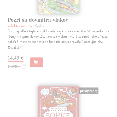
Pozri sa dovnútra vlakov
kolektív autorov
| Kniha
Spoznaj vďaka tejto encyklopedickej knižke s viac ako 60 okienkami s
rôznymi typmi vlakov. Zoznám sa s vlakmi, ktoré za slnečného dňa, za
dažďa či v snehu rachotia po koľajniciach a prevážajú cestujúcich…
Do 4 dní
14,45 €
14,90 €
?
predpredaj