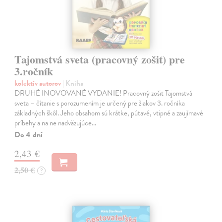
Tajomstvá sveta (pracovný zošit) pre
3.ročník
kolektív autorov
| Kniha
DRUHÉ INOVOVANÉ VYDANIE! Pracovný zošit Tajomstvá
sveta – čítanie s porozumením je určený pre žiakov 3. ročníka
základných škôl. Jeho obsahom sú krátke, pútavé, vtipné a zaujímavé
príbehy a na ne nadväzujúce…
Do 4 dní
2,43 €
2,50 €
?