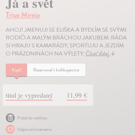
Já a svět
Trius Mireia
AHOJ! JMENUJI SE ELIŠKA A BYDLÍM SE SVÝMI
RODIČI A MALÝM BRÁCHOU JAKUBEM. RÁDA
SI HRAJU S KAMARÁDY, SPORTUJU A JEZDÍM
O PRÁZDNINÁCH NA VÝLETY.
Čítať ďalej
↓
Kúpiť
Rezervovať v kníhkupectve
titul je vypredaný
11,99 €
Pridať do wishlistu
Odporučiť známemu