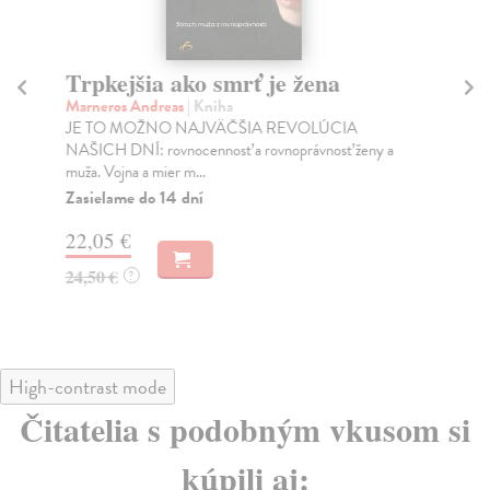
Trpkejšia ako smrť je žena
P
Marneros Andreas
| Kniha
Bor
JE TO MOŽNO NAJVÄČŠIA REVOLÚCIA
Tát
NAŠICH DNÍ: rovnocennosť a rovnoprávnosť ženy a
Bor
muža. Vojna a mier m...
Na
Zasielame do 14 dní
18
22,05 €
19
24,50 €
?
High-contrast mode
Čitatelia s podobným vkusom si
kúpili aj: