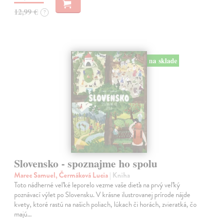
12,99 €
?
na sklade
Slovensko - spoznajme ho spolu
Marec Samuel, Čermáková Lucia
| Kniha
Toto nádherné veľké leporelo vezme vaše dieťa na prvý veľký
poznávací výlet po Slovensku. V krásne ilustrovanej prírode nájde
kvety, ktoré rastú na našich poliach, lúkach či horách, zvieratká, čo
majú…