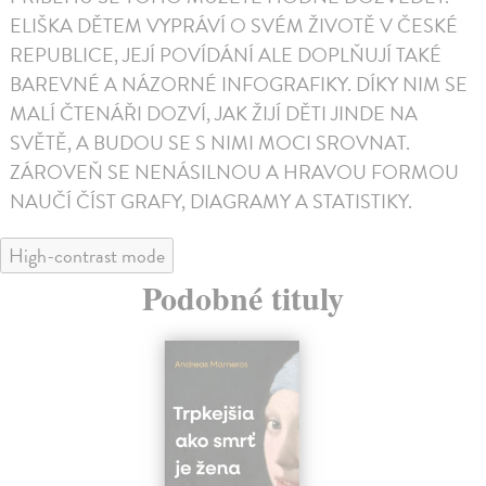
ELIŠKA DĚTEM VYPRÁVÍ O SVÉM ŽIVOTĚ V ČESKÉ
REPUBLICE, JEJÍ POVÍDÁNÍ ALE DOPLŇUJÍ TAKÉ
BAREVNÉ A NÁZORNÉ INFOGRAFIKY. DÍKY NIM SE
MALÍ ČTENÁŘI DOZVÍ, JAK ŽIJÍ DĚTI JINDE NA
SVĚTĚ, A BUDOU SE S NIMI MOCI SROVNAT.
ZÁROVEŇ SE NENÁSILNOU A HRAVOU FORMOU
NAUČÍ ČÍST GRAFY, DIAGRAMY A STATISTIKY.
High-contrast mode
Podobné tituly