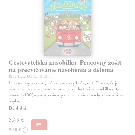
Cestovateľská násobilka. Pracovný zošit
na precvičovanie násobenia a delenia
Števíková Mária
| Kniha
Plnofarebný pracovný zošit v novom vydaní vysvetlí žiakom, čo je
násobenie a delenie, názorne pracuje s jednotlivými násobilkami (v
obore do 100) a prepája námety s učivom prírodovedy, slovenského
jazyka,…
Do 4 dní
5,43 €
5,60 €
?