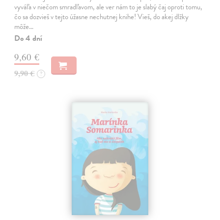
vyváľa v niečom smradľavom, ale ver nám to je slabý čaj oproti tomu,
čo sa dozvieš v tejto úžasne nechutnej knihe! Vieš, do akej dlžky
môže…
Do 4 dní
9,60 €
9,90 €
?