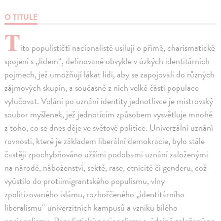
O TITULE
T
ito populističtí nacionalisté usilují o přímé, charismatické
spojení s „lidem“, definované obvykle v úzkých identitárních
pojmech, jež umožňují lákat lidi, aby se zapojovali do různých
zájmových skupin, a současně z nich velké části populace
vylučovat. Volání po uznání identity jednotlivce je mistrovský
soubor myšlenek, jež jednotícím způsobem vysvětluje mnohé
z toho, co se dnes děje ve světové politice. Univerzální uznání
rovnosti, které je základem liberální demokracie, bylo stále
častěji zpochybňováno užšími podobami uznání založenými
na národě, náboženství, sektě, rase, etnicitě či genderu, což
vyústilo do protiimigrantského populismu, vlny
zpolitizovaného islámu, rozhořčeného „identitárního
liberalismu“ univerzitních kampusů a vzniku bílého
nacionalismu. Populistický nacionalismus, údajně založený na