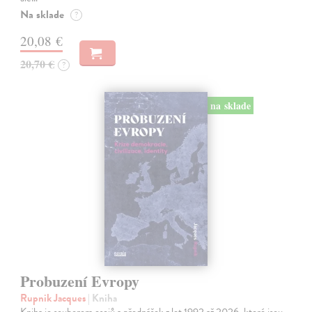
Na sklade
?
20,08 €
20,70 €
?
na sklade
Probuzení Evropy
Rupnik Jacques
| Kniha
Kniha je souborem esejů a přednášek z let 1992 až 2026, které jsou