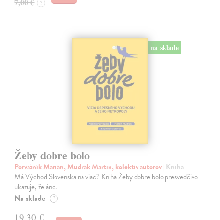
7,00 €
?
na sklade
Žeby dobre bolo
Porvažník Marián, Mudrák Martin, kolektív autorov
| Kniha
Má Východ Slovenska na viac? Kniha Žeby dobre bolo presvedčivo
ukazuje, že áno.
Na sklade
?
19,30 €