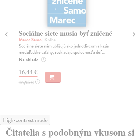
Sociálne siete musia byť zničené
S
K
Marec Samo
| Kniha
Sociálne siete nám ubližujú ako jednotlivcom a kazia
Mik
medziľudské vzťahy, rozkladajú spoločnosť a def...
Mon
o k
Na sklade
?
Na
16,44 €
23
16,95 €
?
24
High-contrast mode
Čitatelia s podobným vkusom si