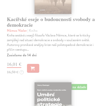
Kacířské eseje o budoucnosti svobody a
demokracie
Němec Václav
| Kniha
Kniha sestává z esejů filosofa Václava Němce, které se kriticky
zamýšlejí nad situací demokracie a svobody v současném světě.
Autorovy pronikavé analýzy krize naší polistopadové demokracie i
příčin vzestupu…
Zasielame do 14 dní
16,01 €
16,50 €
?
na sklade