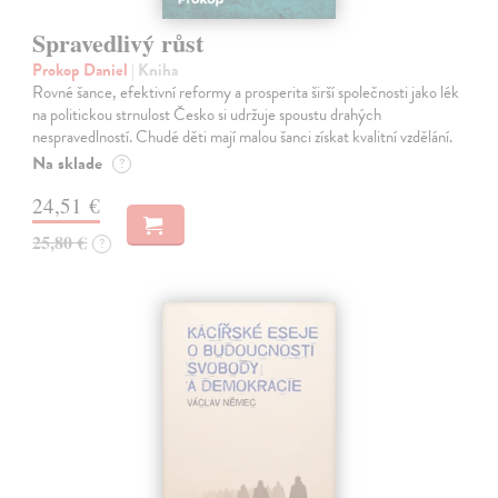
Spravedlivý růst
Prokop Daniel
| Kniha
Rovné šance, efektivní reformy a prosperita širší společnosti jako lék
na politickou strnulost Česko si udržuje spoustu drahých
nespravedlností. Chudé děti mají malou šanci získat kvalitní vzdělání.
Na sklade
?
24,51 €
25,80 €
?