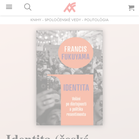
KNIHY
-
SPOLOČENSKÉ VEDY
-
POLITOLÓGIA
Identita (české