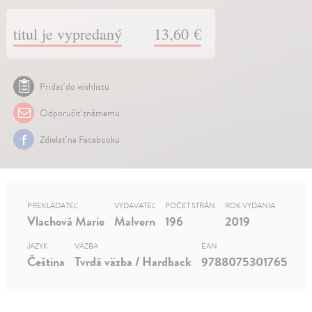
titul je vypredaný
13,60 €
Pridať do wishlistu
Odporučiť známemu
Zdielať na Facebooku
PREKLADATEĽ
VYDAVATEĽ
POČET STRÁN
ROK VYDANIA
Vlachová Marie
Malvern
196
2019
JAZYK
VÄZBA
EAN
Čeština
Tvrdá väzba / Hardback
9788075301765