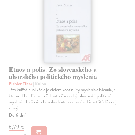
Etnos a polis. Zo slovenského a
uhorského politického myslenia
Pichler Tibor
| Kniha
Táto knižná publikácia je dielom kontinuity myslenia a bádania, s
ktorou Tibor Pichler už desaťročia sleduje slovenské politické
myslenie devätnásteho a dvadsiateho storočia. Deväť štúdií v nej
venuje…
Do 6 dní
6,79 €