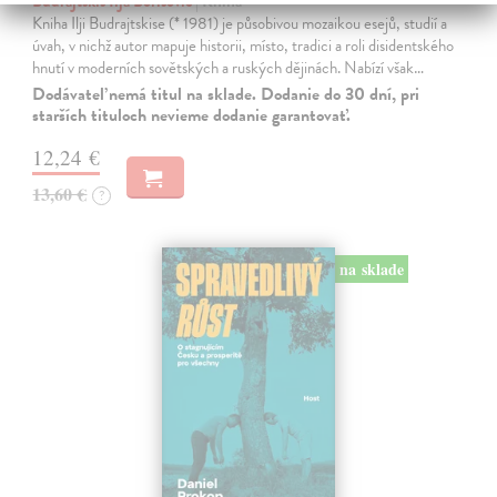
Budrajtskis Ilja Borisovič
| Kniha
Kniha Ilji Budrajtskise (* 1981) je působivou mozaikou esejů, studií a
úvah, v nichž autor mapuje historii, místo, tradici a roli disidentského
hnutí v moderních sovětských a ruských dějinách. Nabízí však…
Dodávateľ nemá titul na sklade. Dodanie do 30 dní, pri
starších tituloch nevieme dodanie garantovať.
12,24 €
13,60 €
?
na sklade