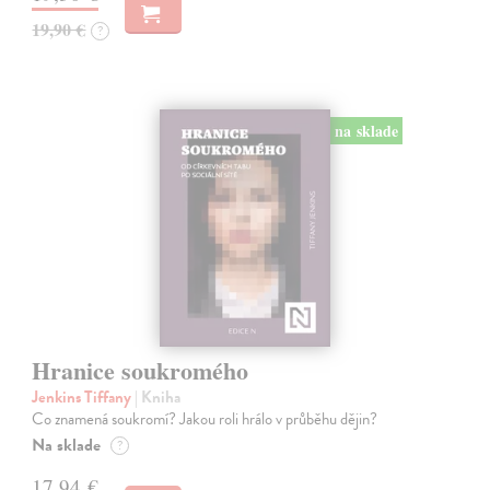
19,90 €
?
na sklade
Hranice soukromého
Jenkins Tiffany
| Kniha
Co znamená soukromí? Jakou roli hrálo v průběhu dějin?
Na sklade
?
17,94 €