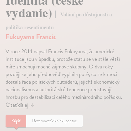
vydanie)
Volání po důstojnosti a
politika resentimentu
Fukuyama Francis
V roce 2014 napsal Francis Fukuyama, že americké
instituce jsou v úpadku, protože státu se ve stále větší
míře zmocňují mocné zájmové skupiny. O dva roky
později se jeho předpověď vyplnila poté, co se k moci
dostala řada politických outsiderů, jejichž ekonomický
nacionalismus a autoritářské tendence představují
hrozbu pro destabilizaci celého mezinárodního pořádku.
Čítať ďalej
↓
Kúpiť
Rezervovať v kníhkupectve