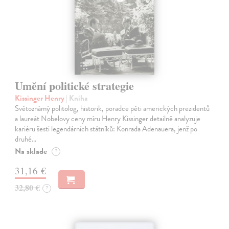
Umění politické strategie
Kissinger Henry
| Kniha
Světoznámý politolog, historik, poradce pěti amerických prezidentů
a laureát Nobelovy ceny míru Henry Kissinger detailně analyzuje
kariéru šesti legendárních státníků: Konrada Adenauera, jenž po
druhé…
Na sklade
?
31,16 €
32,80 €
?