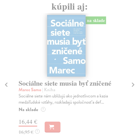
kúpili aj:
na sklade
Sociálne siete musia byť zničené
S
K
Marec Samo
| Kniha
Sociálne siete nám ubližujú ako jednotlivcom a kazia
Mik
medziľudské vzťahy, rozkladajú spoločnosť a def...
Mon
o k
Na sklade
?
Na
16,44 €
23
16,95 €
?
24