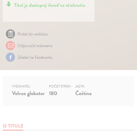
Titul je dostupný ihneď na stiahnutie
Pridať do wishlistu
Odporučiť známemu
Zdielať na Facebooku
VYDAVATEĽ
POČET STRÁN
JAZYK
Volvox globator
180
Čeština
O TITULE