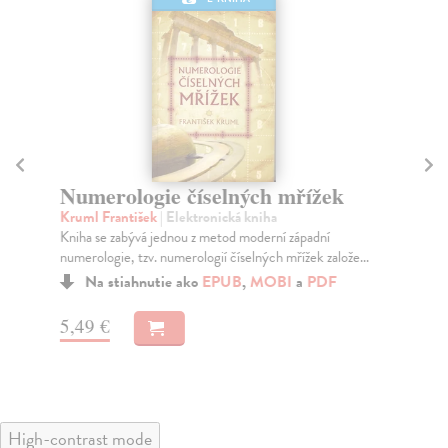
Numerologie číselných mřížek
Sl
Kruml František
| Elektronická kniha
Kr
Kniha se zabývá jednou z metod moderní západní
Tat
numerologie, tzv. numerologií číselných mřížek založe...
for
Na stiahnutie ako
EPUB
,
MOBI
a
PDF
5,49 €
5,
High-contrast mode