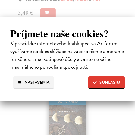
5,49 €
5,
Príjmete naše cookies?
K prevádzke internetového kníhkupectva Artforum
Ďalšie z kategórie astrológia,
využívame cookies slúžiace na zabezpečenie a meranie
funkčnosti, marketingové účely a zaistenie vášho
veštenie a sny
maximálneho pohodlia a spokojnosti.
NASTAVENIA
SÚHLASÍM
E-KNIHA