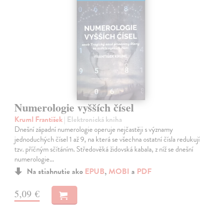
Numerologie vyšších čísel
Kruml František
| Elektronická kniha
Dnešní západní numerologie operuje nejčastěji s významy
jednoduchých čísel 1 až 9, na která se všechna ostatní čísla redukují
tzv. příčným sčítáním. Středověká židovská kabala, z níž se dnešní
numerologie…
Na stiahnutie ako
EPUB
,
MOBI
a
PDF
5,09 €