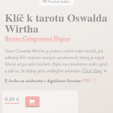
Prečítať ukážku
Klíč k tarotu Oswalda
Wirtha
Brzesc-Colognesová Régine
Tarot Oswalda Wirtha je jeden z velmi mála tarotů, jež
odhalují klíč znalosti starých zasvěcenců, který je tajně
šířený už po celá tisíciletí. Bylo mu zasvěceno málo spisů
a zdá se, že žádný jeho vedlejším arkánám.
Čítať ďalej
↓
E-kniha na stiahnutie v digitálnom formáte
PDF
?
9,89 €