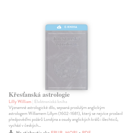
E-KNIHA
Křesťanská astrologie
Lilly William
| Elektronická kniha
Významné astrologické dílo, sepsaná proslulým anglickým
astrologem Williamem Lillym (1602-1681), který se nejvíce proslavil
předpověďmi požárů Londýna a osudy anglických králů i šlechticů,
vychází v českých…
Na stiahnutie ako
EPUB
,
MOBI
a
PDF