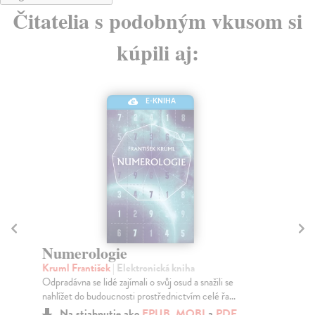
Čitatelia s podobným vkusom si
kúpili aj:
E-KNIHA
Numerologie
N
Kruml František
| Elektronická kniha
Kr
Odpradávna se lidé zajímali o svůj osud a snažili se
Kni
nahlížet do budoucnosti prostřednictvím celé řa...
num
Na stiahnutie ako
EPUB
,
MOBI
a
PDF