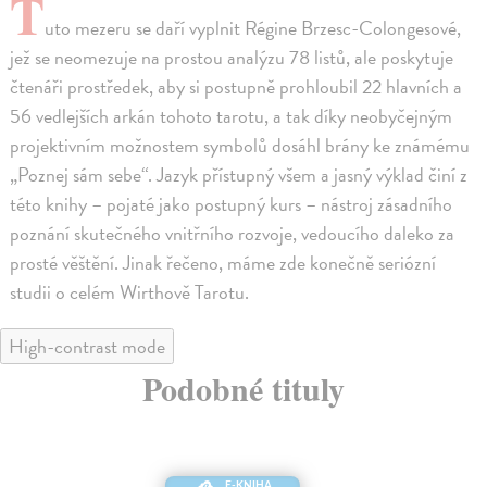
T
uto mezeru se daří vyplnit Régine Brzesc-Colongesové,
jež se neomezuje na prostou analýzu 78 listů, ale poskytuje
čtenáři prostředek, aby si postupně prohloubil 22 hlavních a
56 vedlejších arkán tohoto tarotu, a tak díky neobyčejným
projektivním možnostem symbolů dosáhl brány ke známému
„Poznej sám sebe“. Jazyk přístupný všem a jasný výklad činí z
této knihy – pojaté jako postupný kurs – nástroj zásadního
poznání skutečného vnitřního rozvoje, vedoucího daleko za
prosté věštění. Jinak řečeno, máme zde konečně seriózní
studii o celém Wirthově Tarotu.
High-contrast mode
Podobné tituly
E-KNIHA