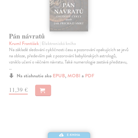
Pán návratů
Kruml František
| Elektronická kniha
Na základě sledování cykličnosti času a pozorování opakujících se jevů
na obloze, především pak z pozorování babylónských astrologů,
vzniklo učení o věčném návratu. Také numerologie zastává představu,
…
Na stiahnutie ako
EPUB
,
MOBI
a
PDF
11,39 €
E-KNIHA