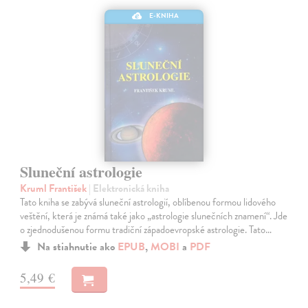
E-KNIHA
Sluneční astrologie
Kruml František
| Elektronická kniha
Tato kniha se zabývá sluneční astrologií, oblíbenou formou lidového
veštění, která je známá také jako „astrologie slunečních znamení“. Jde
o zjednodušenou formu tradiční západoevropské astrologie. Tato…
Na stiahnutie ako
EPUB
,
MOBI
a
PDF
5,49 €