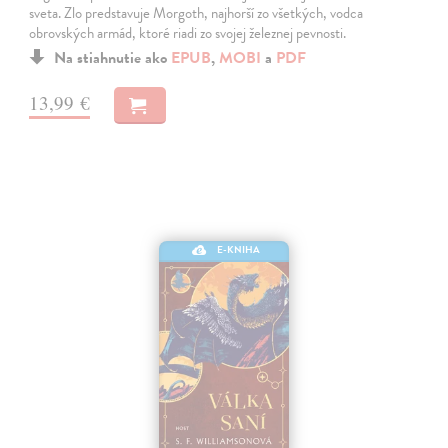
sveta. Zlo predstavuje Morgoth, najhorší zo všetkých, vodca
obrovských armád, ktoré riadi zo svojej železnej pevnosti.
Na stiahnutie ako
EPUB
,
MOBI
a
PDF
13,99 €
E-KNIHA