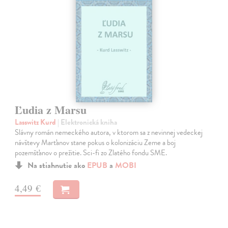
Ľudia z Marsu
Lasswitz Kurd
| Elektronická kniha
Slávny román nemeckého autora, v ktorom sa z nevinnej vedeckej
návštevy Marťanov stane pokus o kolonizáciu Zeme a boj
pozemšťanov o prežitie. Sci-fi zo Zlatého fondu SME.
Na stiahnutie ako
EPUB
a
MOBI
4,49 €