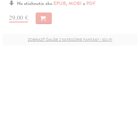
Na stiahnutie ako
EPUB
,
MOBI
a
PDF
29,00 €
ZOBRAZIŤ ĎALŠIE Z KATEGÓRIE FANTASY / SCI-FI