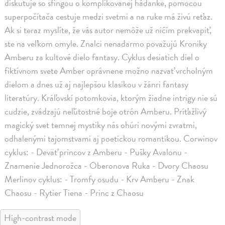
diskutuje so sfingou o komplikovanej hádanke, pomocou
superpočítača cestuje medzi svetmi a na ruke má živú reťaz.
Ak si teraz myslíte, že vás autor nemôže už ničím prekvapiť,
ste na veľkom omyle. Znalci nenadarmo považujú Kroniky
Amberu za kultové dielo fantasy. Cyklus desiatich diel o
fiktívnom svete Amber oprávnene možno nazvať vrcholným
dielom a dnes už aj najlepšou klasikou v žánri fantasy
literatúry. Kráľovskí potomkovia, ktorým žiadne intrigy nie sú
cudzie, zvádzajú neľútostné boje otrón Amberu. Príťažlivý
magický svet temnej mystiky nás ohúri novými zvratmi,
odhalenými tajomstvami aj poetickou romantikou. Corwinov
cyklus: - Deväť princov z Amberu - Pušky Avalonu -
Znamenie Jednorožca - Oberonova Ruka - Dvory Chaosu
Merlinov cyklus: - Tromfy osudu - Krv Amberu - Znak
Chaosu - Rytier Tiena - Princ z Chaosu
High-contrast mode