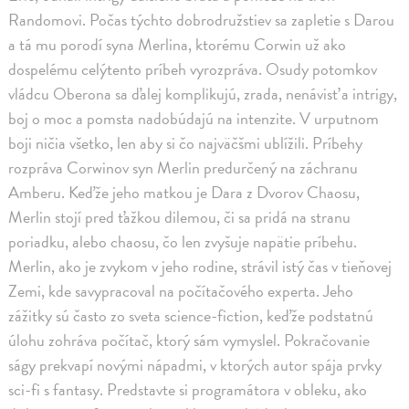
Randomovi. Počas týchto dobrodružstiev sa zapletie s Darou
a tá mu porodí syna Merlina, ktorému Corwin už ako
dospelému celýtento príbeh vyrozpráva. Osudy potomkov
vládcu Oberona sa ďalej komplikujú, zrada, nenávisť a intrigy,
boj o moc a pomsta nadobúdajú na intenzite. V urputnom
boji ničia všetko, len aby si čo najväčšmi ublížili. Príbehy
rozpráva Corwinov syn Merlin predurčený na záchranu
Amberu. Keďže jeho matkou je Dara z Dvorov Chaosu,
Merlin stojí pred ťažkou dilemou, či sa pridá na stranu
poriadku, alebo chaosu, čo len zvyšuje napätie príbehu.
Merlin, ako je zvykom v jeho rodine, strávil istý čas v tieňovej
Zemi, kde savypracoval na počítačového experta. Jeho
zážitky sú často zo sveta science-fiction, keďže podstatnú
úlohu zohráva počítač, ktorý sám vymyslel. Pokračovanie
ságy prekvapí novými nápadmi, v ktorých autor spája prvky
sci-fi s fantasy. Predstavte si programátora v obleku, ako