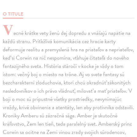
O TITULE
V
ecné krátke vety ženú dej dopredu a vnášajú napätie na
každú stranu. Príťažlivá komunikácia cez hracie karty
deformuje realitu a premyslená hra na priateľov a nepriateľov,
keď si Corwin na nič nespomína, vťahuje čitateľa do nového
fantazijného sveta. História stáročí v kocke je vždy o tom
istom: večný boj o miesto na tróne. Aj vo svete fantasy sú
bezcharakterní zloduchovia, ktorí chcú okradnúť zákonitých
nasledovníkov o ich právo vládnuť, milovať a mať priateľov. V
boji o moc sú prípustné všetky prostriedky, nevynímajúc
vraždy, krivé obvinenia a atentáty, len aby protivníka odstavili.
Kroniky Amberu sú zázračná sága. Amber je skutočné
kráľovstvo, Zem len tieň, teda paralelný svet. Amberský princ
Corwin sa ocitne na Zemi vinou zrady svojich súrodencov,