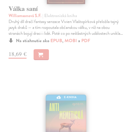
Válka saní
Williamsonová S.F.
| Elektronická kniha
Druhý díl dračí fantasy senzace Vivien Vlaštopírková přeložila tajný
jazyk draků — a tím rozpoutala občanskou válku, v níž na obou
stranách bojují draci i lidé. Poté co po nešťastných událostech unikla…
Na stiahnutie ako
EPUB
,
MOBI
a
PDF
18,69 €
E-KNIHA