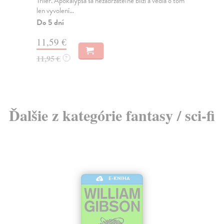
Triler. Apokalypsa sa nezadržateľne blíži a vedia o tom
V P
len vyvolení...
fam
Do 5 dní
Do
11,59 €
9,
11,95 €
9,
?
Ďalšie z kategórie fantasy / sci-fi
E-KNIHA