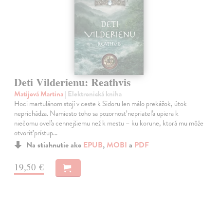
Deti Vilderienu: Reathvis
Matijová Martina
| Elektronická kniha
Hoci martulánom stojí v ceste k Sidoru len málo prekážok, útok
neprichádza. Namiesto toho sa pozornosť nepriateľa upiera k
niečomu oveľa cennejšiemu než k mestu – ku korune, ktorá mu môže
otvoriť prístup…
Na stiahnutie ako
EPUB
,
MOBI
a
PDF
19,50 €