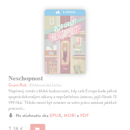
E-KNIHA
Neschopnost
Grant Rob
| Elektronická kniha
Napínavý román z blízké budoucnosti, kdy celá Evropa bude pěkně
spojená dokonalými zákony a neprůstřelnou ústavou, jejíž článek 13
199 říká: "Nikdo nesmí být omezen ve svém právu zastávat jakékoli
pracovní…
Na stiahnutie ako
EPUB
,
MOBI
a
PDF
7,38 €