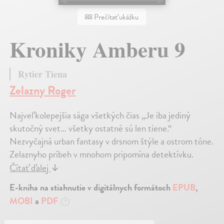
Prečítať ukážku
Kroniky Amberu 9
Rytier Tiena
Zelazny Roger
Najveľkolepejšia sága všetkých čias „Je iba jediný
skutočný svet… všetky ostatné sú len tiene.“
Nezvyčajná urban fantasy v drsnom štýle a ostrom tóne.
Zelaznyho príbeh v mnohom pripomína detektívku.
Čítať ďalej
↓
E-kniha na stiahnutie v digitálnych formátoch
EPUB
,
MOBI
a
PDF
?