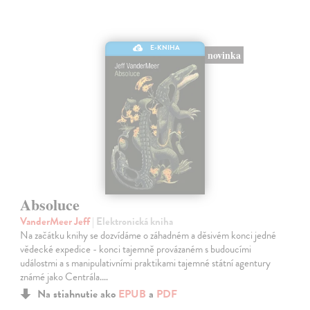
E-KNIHA
novinka
Absoluce
VanderMeer Jeff
| Elektronická kniha
Na začátku knihy se dozvídáme o záhadném a děsivém konci jedné
vědecké expedice - konci tajemně provázaném s budoucími
událostmi a s manipulativními praktikami tajemné státní agentury
známé jako Centrála.…
Na stiahnutie ako
EPUB
a
PDF