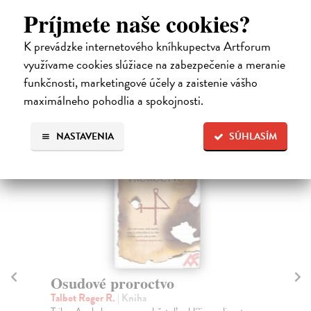
Príjmete naše cookies?
K prevádzke internetového kníhkupectva Artforum
High-contrast mode
využívame cookies slúžiace na zabezpečenie a meranie
Čitatelia s podobným vkusom si
funkčnosti, marketingové účely a zaistenie vášho
maximálneho pohodlia a spokojnosti.
kúpili aj:
NASTAVENIA
SÚHLASÍM
Osudové proroctvo
K
Talbot Roger R.
| Kniha
Piu