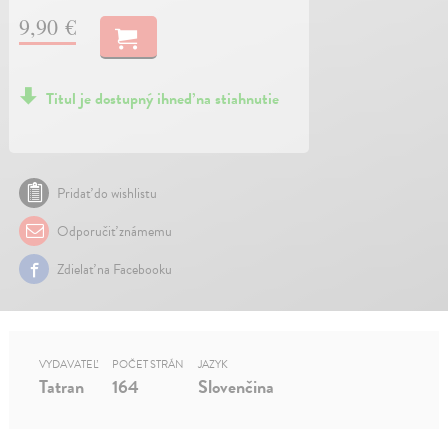
9,90 €
Titul je dostupný ihneď na stiahnutie
Pridať do wishlistu
Odporučiť známemu
Zdielať na Facebooku
VYDAVATEĽ
POČET STRÁN
JAZYK
Tatran
164
Slovenčina