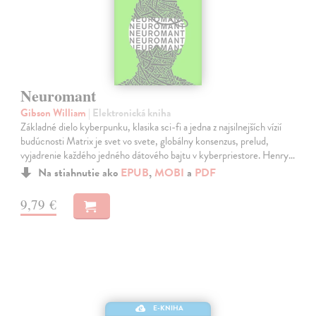
Neuromant
Gibson William
| Elektronická kniha
Základné dielo kyberpunku, klasika sci-fi a jedna z najsilnejších vízií
budúcnosti Matrix je svet vo svete, globálny konsenzus, prelud,
vyjadrenie každého jedného dátového bajtu v kyberpriestore. Henry…
Na stiahnutie ako
EPUB
,
MOBI
a
PDF
9,79 €
E-KNIHA