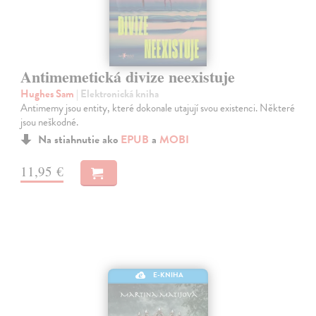
Antimemetická divize neexistuje
Hughes Sam
| Elektronická kniha
Antimemy jsou entity, které dokonale utajují svou existenci. Některé
jsou neškodné.
Na stiahnutie ako
EPUB
a
MOBI
11,95 €
E-KNIHA