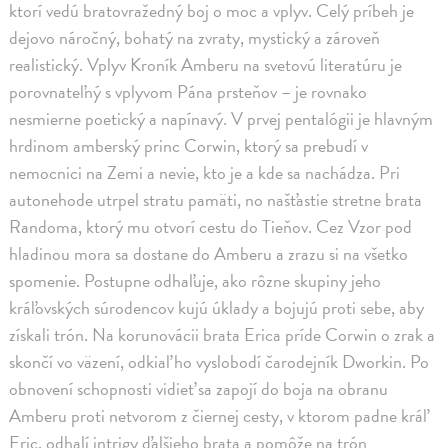
ktorí vedú bratovražedný boj o moc a vplyv. Celý príbeh je
dejovo náročný, bohatý na zvraty, mystický a zároveň
realistický. Vplyv Kroník Amberu na svetovú literatúru je
porovnateľný s vplyvom Pána prsteňov – je rovnako
nesmierne poetický a napínavý. V prvej pentalógii je hlavným
hrdinom amberský princ Corwin, ktorý sa prebudí v
nemocnici na Zemi a nevie, kto je a kde sa nachádza. Pri
autonehode utrpel stratu pamäti, no našťastie stretne brata
Randoma, ktorý mu otvorí cestu do Tieňov. Cez Vzor pod
hladinou mora sa dostane do Amberu a zrazu si na všetko
spomenie. Postupne odhaľuje, ako rôzne skupiny jeho
kráľovských súrodencov kujú úklady a bojujú proti sebe, aby
získali trón. Na korunovácii brata Erica príde Corwin o zrak a
skončí vo väzení, odkiaľ ho vyslobodí čarodejník Dworkin. Po
obnovení schopnosti vidieť sa zapojí do boja na obranu
Amberu proti netvorom z čiernej cesty, v ktorom padne kráľ
Eric, odhalí intrigy ďalšieho brata a pomôže na trón