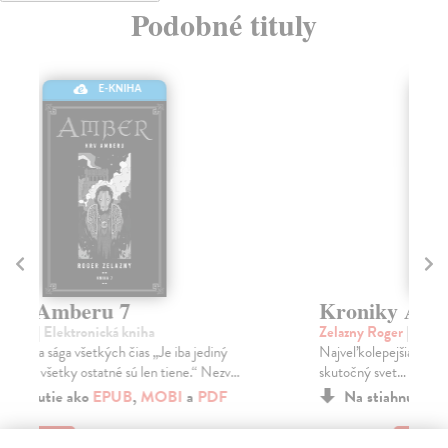
Podobné tituly
E-KNIHA
Kroniky Amberu 8
K
Zelazny Roger
| Elektronická kniha
Ze
Najveľkolepejšia sága všetkých čias „Je iba jediný
Naj
skutočný svet… všetky ostatné sú len tiene.“ Nezv...
sku
Na stiahnutie ako
EPUB
,
MOBI
a
PDF
9,90 €
9,