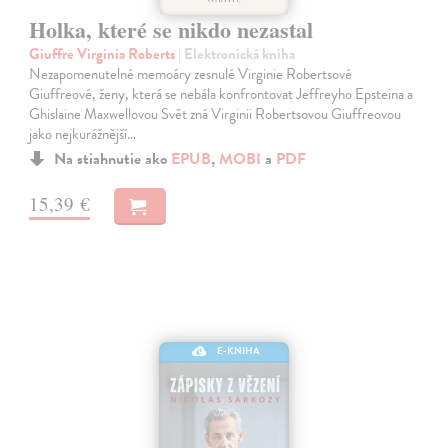
Holka, které se nikdo nezastal
Giuffre Virginia Roberts
| Elektronická kniha
Nezapomenutelné memoáry zesnulé Virginie Robertsové
Giuffreové, ženy, která se nebála konfrontovat Jeffreyho Epsteina a
Ghislaine Maxwellovou Svět zná Virginii Robertsovou Giuffreovou
jako nejkurážnější…
Na stiahnutie ako
EPUB
,
MOBI
a
PDF
15,39 €
E-KNIHA