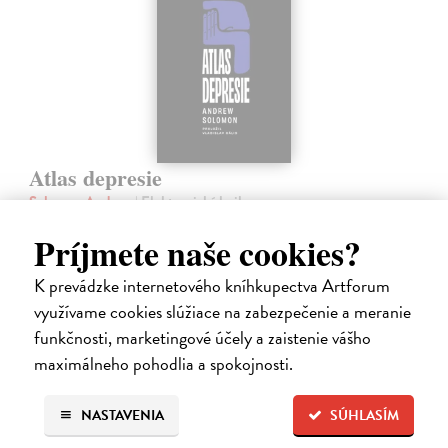
Atlas depresie
Solomon Andrew
| Elektronická kniha
Kniha Atlas depresie skúma depresiu z osobného, kultúrneho a
Príjmete naše cookies?
odborného hľadiska. Andrew Solomon čerpá z vlastnej skúsenosti s
chorobou, z rozhovorov s ľuďmi s depresiou, ale aj osobnosťami z
lekárskeho,…
K prevádzke internetového kníhkupectva Artforum
Na stiahnutie ako
EPUB
,
MOBI
a
PDF
využívame cookies slúžiace na zabezpečenie a meranie
funkčnosti, marketingové účely a zaistenie vášho
27,99 €
maximálneho pohodlia a spokojnosti.
NASTAVENIA
SÚHLASÍM