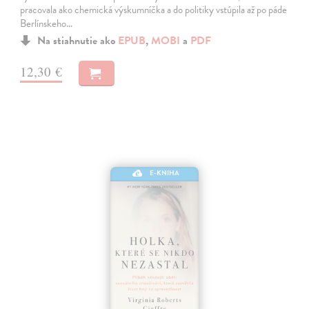
pracovala ako chemická výskumníčka a do politiky vstúpila až po páde
Berlínskeho…
Na stiahnutie ako
EPUB
,
MOBI
a
PDF
12,30 €
E-KNIHA