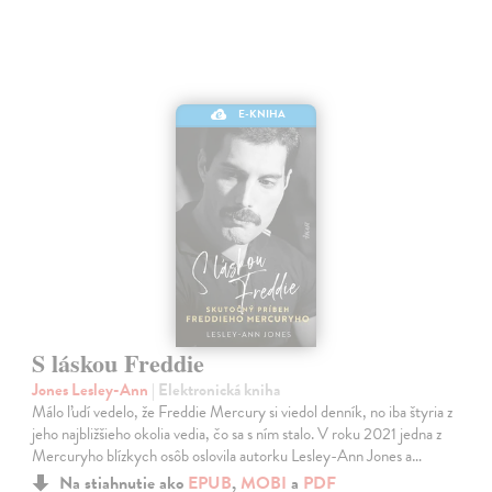
E-KNIHA
S láskou Freddie
Jones Lesley-Ann
| Elektronická kniha
Málo ľudí vedelo, že Freddie Mercury si viedol denník, no iba štyria z
jeho najbližšieho okolia vedia, čo sa s ním stalo. V roku 2021 jedna z
Mercuryho blízkych osôb oslovila autorku Lesley-Ann Jones a…
Na stiahnutie ako
EPUB
,
MOBI
a
PDF