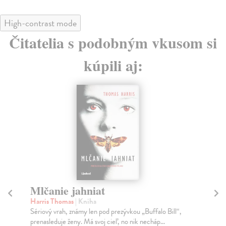
High-contrast mode
Čitatelia s podobným vkusom si
kúpili aj:
Mlčanie jahniat
M
Harris Thomas
| Kniha
Ďu
Sériový vrah, známy len pod prezývkou „Buffalo Bill“,
Bás
prenasleduje ženy. Má svoj cieľ, no nik necháp...
vyu