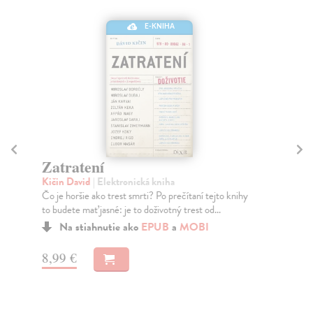
E-KNIHA
Zatratení
K
Kičin David
| Elektronická kniha
Ma
Čo je horšie ako trest smrti? Po prečítaní tejto knihy
Ang
to budete mať jasné: je to doživotný trest od...
dcé
výc
Na stiahnutie ako
EPUB
a
MOBI
8,99 €
12