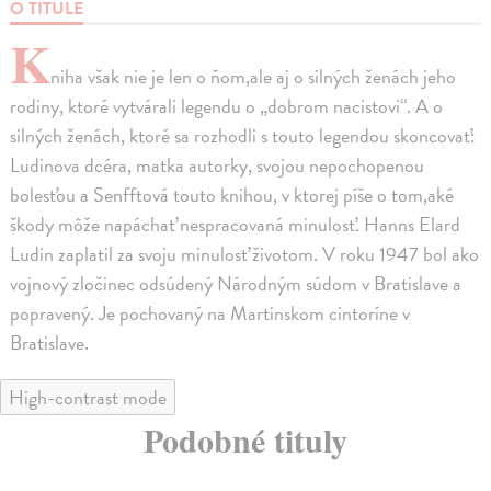
O TITULE
K
niha však nie je len o ňom,ale aj o silných ženách jeho
rodiny, ktoré vytvárali legendu o „dobrom nacistovi“. A o
silných ženách, ktoré sa rozhodli s touto legendou skoncovať:
Ludinova dcéra, matka autorky, svojou nepochopenou
bolesťou a Senfftová touto knihou, v ktorej píše o tom,aké
škody môže napáchať nespracovaná minulosť. Hanns Elard
Ludin zaplatil za svoju minulosť životom. V roku 1947 bol ako
vojnový zločinec odsúdený Národným súdom v Bratislave a
popravený. Je pochovaný na Martinskom cintoríne v
Bratislave.
High-contrast mode
Podobné tituly