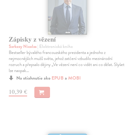
Zápisky z vězení
Sarkozy Nicolas
| Elektronická kniha
Bestseller bývalého francouzského prezidenta a jednoho z
nejmocnějších mužů světa, jehož zatčení vzbudilo mezinárodní
rozruch a přepsalo dějiny „Ve vězení není co vidět ani co dělat. Slyšet
lze naopak…
Na stiahnutie ako
EPUB
a
MOBI
10,39 €