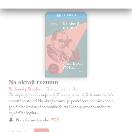
E-KNIHA
Na okraji rozumu
Budiansky Stephen
| Elektronická kniha
Životopis jednoho z nejvlivnějších a nejzáhadnějších matematiků
dvacátého století Na okraji rozumu je portrétem podivínského a
geniálního brněnského rodáka Kurta Gödela, označovaného za
největšího logika…
Na stiahnutie ako
PDF