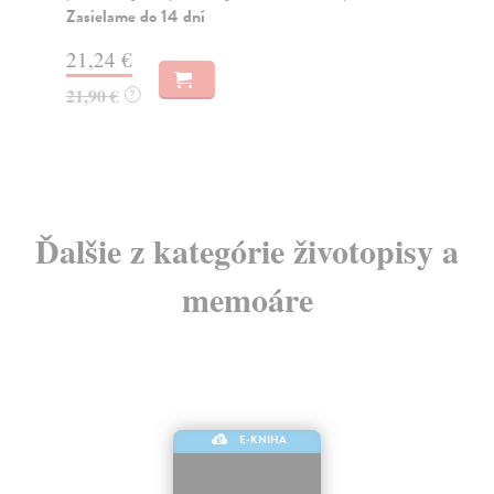
Zasielame do 14 dní
Za
21,24 €
9,
21,90 €
10
?
Ďalšie z kategórie životopisy a
memoáre
E-KNIHA