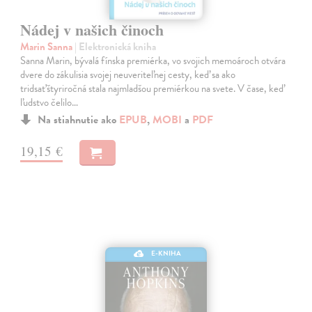
Nádej v našich činoch
Marin Sanna
| Elektronická kniha
Sanna Marin, bývalá fínska premiérka, vo svojich memoároch otvára
dvere do zákulisia svojej neuveriteľnej cesty, keď sa ako
tridsaťštyriročná stala najmladšou premiérkou na svete. V čase, keď
ľudstvo čelilo…
Na stiahnutie ako
EPUB
,
MOBI
a
PDF
19,15 €
E-KNIHA