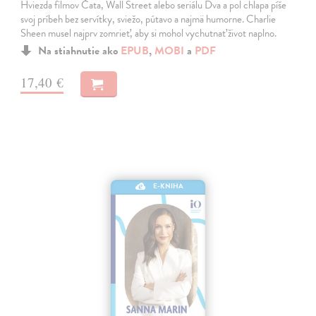
Hviezda filmov Čata, Wall Street alebo seriálu Dva a pol chlapa píše
svoj príbeh bez servítky, sviežo, pútavo a najmä humorne. Charlie
Sheen musel najprv zomrieť, aby si mohol vychutnať život naplno.
Na stiahnutie ako
EPUB
,
MOBI
a
PDF
17,40 €
E-KNIHA