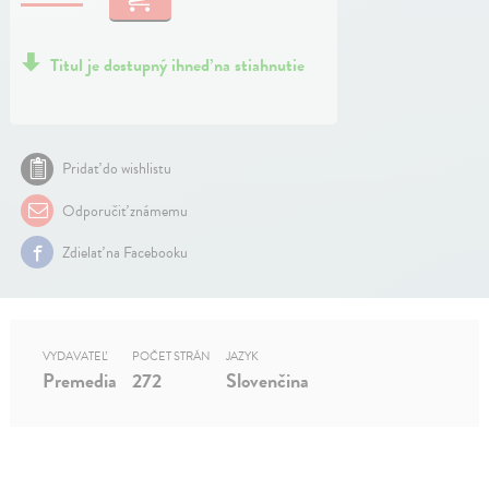
Titul je dostupný ihneď na stiahnutie
Pridať do wishlistu
Odporučiť známemu
Zdielať na Facebooku
VYDAVATEĽ
POČET STRÁN
JAZYK
Premedia
272
Slovenčina