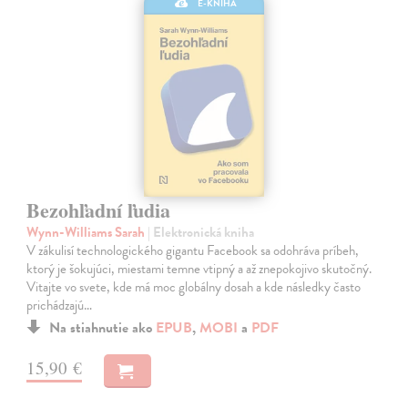
E-KNIHA
Bezohľadní ľudia
Wynn-Williams Sarah
| Elektronická kniha
V zákulisí technologického gigantu Facebook sa odohráva príbeh,
ktorý je šokujúci, miestami temne vtipný a až znepokojivo skutočný.
Vitajte vo svete, kde má moc globálny dosah a kde následky často
prichádzajú…
Na stiahnutie ako
EPUB
,
MOBI
a
PDF
15,90 €