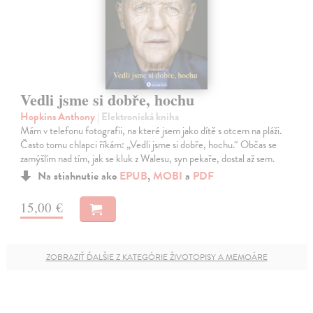
Vedli jsme si dobře, hochu
Hopkins Anthony
| Elektronická kniha
Mám v telefonu fotografii, na které jsem jako dítě s otcem na pláži.
Často tomu chlapci říkám: „Vedli jsme si dobře, hochu.“ Občas se
zamýšlím nad tím, jak se kluk z Walesu, syn pekaře, dostal až sem.
Na stiahnutie ako
EPUB
,
MOBI
a
PDF
15,00 €
ZOBRAZIŤ ĎALŠIE Z KATEGÓRIE ŽIVOTOPISY A MEMOÁRE