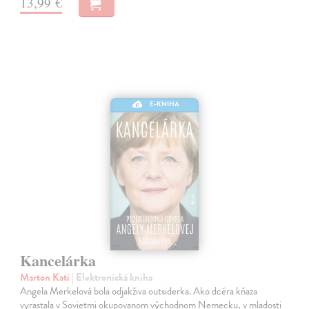
13,99 €
E-KNIHA
Kancelárka
Marton Kati
| Elektronická kniha
Angela Merkelová bola odjakživa outsiderka. Ako dcéra kňaza
vyrastala v Sovietmi okupovanom východnom Nemecku, v mladosti