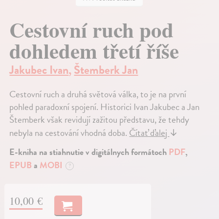
Cestovní ruch pod
dohledem třetí říše
Jakubec Ivan
,
Štemberk Jan
Cestovní ruch a druhá světová válka, to je na první
pohled paradoxní spojení. Historici Ivan Jakubec a Jan
Štemberk však revidují zažitou představu, že tehdy
nebyla na cestování vhodná doba.
Čítať ďalej
↓
E-kniha na stiahnutie v digitálnych formátoch
PDF
,
EPUB
a
MOBI
?
10,00 €