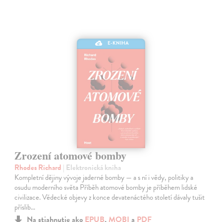
E-KNIHA
Zrození atomové bomby
Rhodes Richard
| Elektronická kniha
Kompletní dějiny vývoje jaderné bomby — a s ní i vědy, politiky a
osudu moderního světa Příběh atomové bomby je příběhem lidské
civilizace. Vědecké objevy z konce devatenáctého století dávaly tušit
příslib…
Na stiahnutie ako
EPUB
,
MOBI
a
PDF