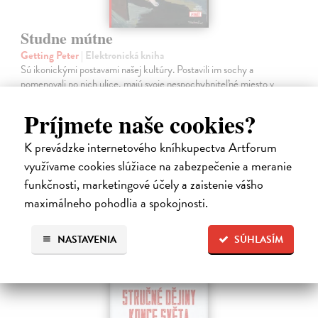
Studne mútne
Getting Peter
| Elektronická kniha
Sú ikonickými postavami našej kultúry. Postavili im sochy a
pomenovali po nich ulice, majú svoje nespochybniteľné miesto v
lexikónoch literatúry aj učebniciach, slovenské moderné umenie sa
bez nich nedá…
Príjmete naše cookies?
Na stiahnutie ako
EPUB
,
MOBI
a
PDF
K prevádzke internetového kníhkupectva Artforum
14,90 €
využívame cookies slúžiace na zabezpečenie a meranie
funkčnosti, marketingové účely a zaistenie vášho
maximálneho pohodlia a spokojnosti.
NASTAVENIA
SÚHLASÍM
E-KNIHA