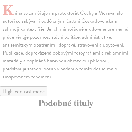
K
niha se zaměřuje na protektorát Čechy a Morava, ale
autoři se zabývají i oddělenými částmi Československa a
zahrnují kontext říše. Jejich mimořádně erudovaná pramenná
práce věnuje pozornost státní politice, administrativě,
antisemitským opatřením i dopravě, stravování a ubytování.
Publikace, doprovázená dobovými fotografiemi a reklamními
materiály a doplněná barevnou obrazovou přílohou,
představuje zásadní posun v bádání o tomto dosud málo
zmapovaném fenoménu.
High-contrast mode
Podobné tituly