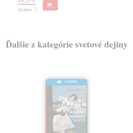
12
15,00 €
?
Ďalšie z kategórie svetové dejiny
E-KNIHA