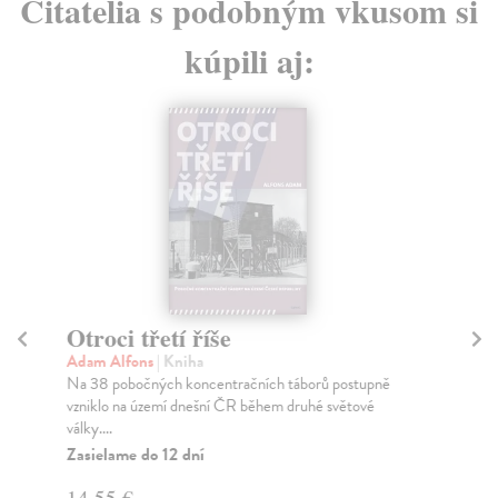
Čitatelia s podobným vkusom si
kúpili aj:
Otroci třetí říše
Tř
Adam Alfons
| Kniha
Ber
Na 38 pobočných koncentračních táborů postupně
Jak
vzniklo na území dnešní ČR během druhé světové
sta
války....
Na
Zasielame do 12 dní
11
14,55 €