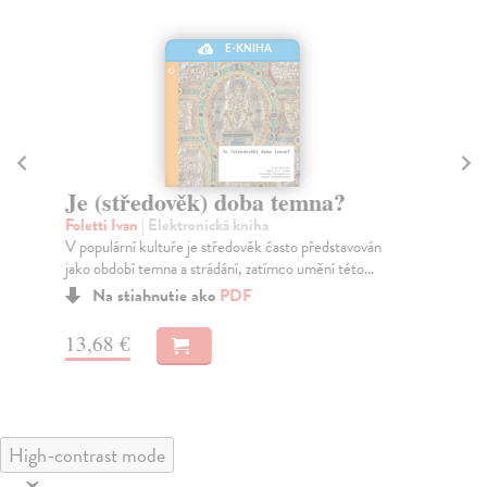
E-KNIHA
Je (středověk) doba temna?
Hi
Foletti Ivan
| Elektronická kniha
Ebe
V populární kultuře je středověk často představován
Kni
jako období temna a strádání, zatímco umění této...
Peš
Na stiahnutie ako
PDF
13,68 €
18
High-contrast mode