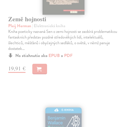
Země hojnosti
Pleij Herman
| Elektronická kniha
Kniha poeticky nazvaná Sen o zemi hojnosti se zaobírá problematikou
fantaskních představ pozdně středověkých lidí, intelektuálů,
šlechticů, měšťanů i obyčejných sedláků, o světě, v němž panuje
dostatek…
Na stiahnutie ako
EPUB
a
PDF
19,91 €
E-KNIHA