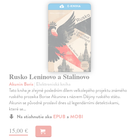
E-KNIHA
Rusko Leninovo a Stalinovo
Akunin Boris
| Elektronická kniha
Tato kniha je zřejmě posledním dílem velkolepého projektu známého
ruského prozaika Borise Akunina s názvem Dějiny ruského státu.
Akunin se původně proslavil dnes už legendárními detektivkami,
které se…
Na stiahnutie ako
EPUB
a
MOBI
15,00 €