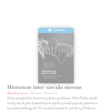
E-KNIHA
Historicus inter saecula movens
Ebelová Ivana
| Elektronická kniha
Kniha příspěvků k životnímu jubileu profesora Jiřího Peška odráží
široký okruh jeho badatelských zájmů a přináší poprvé jubilantovu
kompletní bibliografii. Po úvodních textech, jež shrnují Peškovu