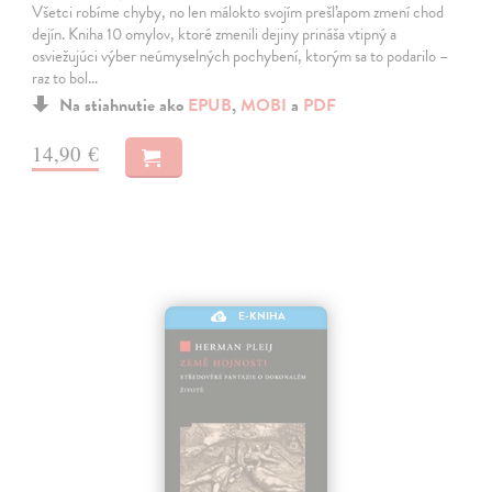
Všetci robíme chyby, no len málokto svojím prešľapom zmení chod
dejín. Kniha 10 omylov, ktoré zmenili dejiny prináša vtipný a
osviežujúci výber neúmyselných pochybení, ktorým sa to podarilo –
raz to bol…
Na stiahnutie ako
EPUB
,
MOBI
a
PDF
14,90 €
E-KNIHA