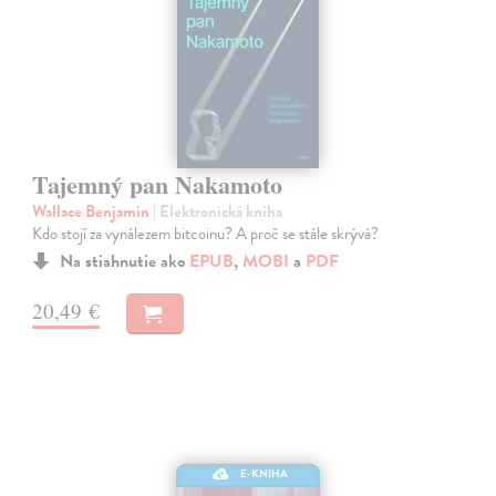
Tajemný pan Nakamoto
Wallace Benjamin
| Elektronická kniha
Kdo stojí za vynálezem bitcoinu? A proč se stále skrývá?
Na stiahnutie ako
EPUB
,
MOBI
a
PDF
20,49 €
E-KNIHA