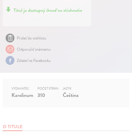
Titul je dostupný ihneď na stiahnutie
Pridať do wishlistu
Odporučiť známemu
Zdielať na Facebooku
VYDAVATEĽ
POČET STRÁN
JAZYK
Karolinum
310
Čeština
O TITULE