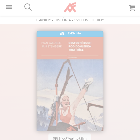
E-KNIHY
-
HISTÓRIA
-
SVETOVÉ DEJINY
E-KNIHA
Prečítať ukážku