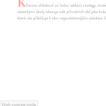
K
límovo ohlédnutí za řadou setkání s kolegy, stu
vědeckými úkoly ukazuje svět přírodních věd jako krá
která nás přibližuje k těm nejpodstatnějším otázkám li
High-contrast mode