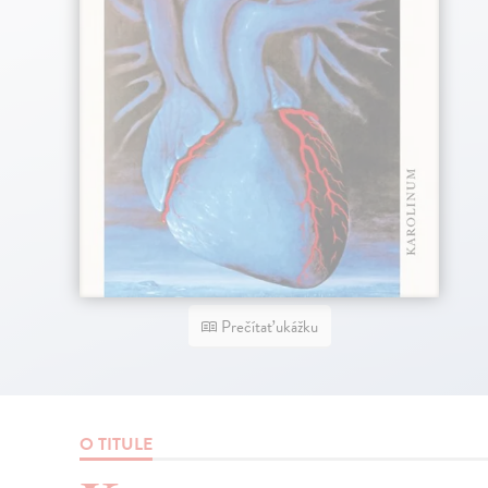
Prečítať ukážku
O TITULE