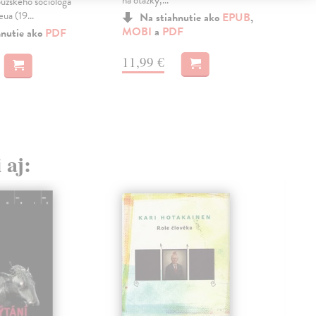
na otázky,...
poli
uzského sociologa
ua (19...
Na stiahnutie ako
EPUB
,
MOBI
a
PDF
hnutie ako
PDF
11
11,99 €
 aj: