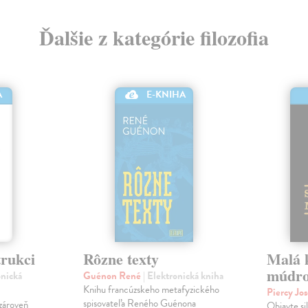
Ďalšie z kategórie filozofia
E-KNIHA
A
trukci
Rôzne texty
Malá k
múdro
onická
Guénon René
| Elektronická kniha
Knihu francúzskeho metafyzického
Piercy Jo
spisovateľa Reného Guénona
 zároveň
Objavte sil