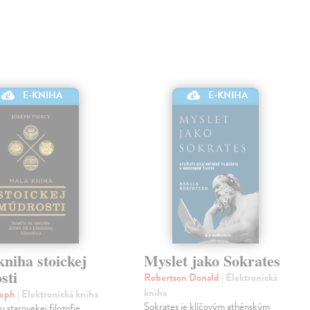
E-KNIHA
E-KNIHA
niha stoickej
Myslet jako Sokrates
sti
Robertson Donald
| Elektronická
kniha
seph
| Elektronická kniha
Sokrates je klíčovým athénským
u starovekej filozofie