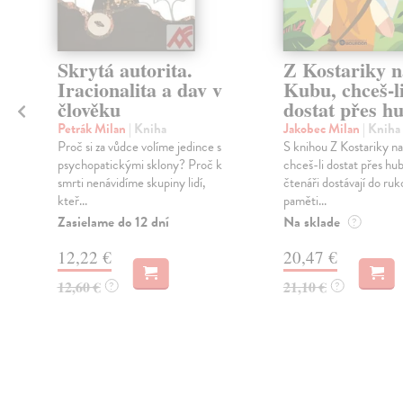
Skrytá autorita.
Z Kostariky n
Iracionalita a dav v
Kubu, chceš-l
člověku
dostat přes h
Petrák Milan
| Kniha
Jakobec Milan
| Kniha
Proč si za vůdce volíme jedince s
S knihou Z Kostariky n
psychopatickými sklony? Proč k
chceš-li dostat přes hu
smrti nenávidíme skupiny lidí,
čtenáři dostávají do ru
kteř...
paměti...
Zasielame do 12 dní
Na sklade
?
12,22 €
20,47 €
12,60 €
21,10 €
?
?