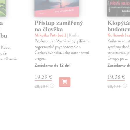
a
Přístup zaměřený
Klopýtá
i
na člověka
budoucn
ubu
Mikoška Petr (ed.)
| Kniha
Kulhánek Iv
Profesor Jan Vymětal byl pilířem
Kniha se sous
rogersovské psychoterapie v
systémy dané
a Kubu,
Československu. Jako autor první
strukturou, j
bu se
origin...
Evropy po ...
kou zábavné
Zasielame do 12 dní
Zasielame d
19,59 €
19,38 €
20,20 €
20,40 €
?
?