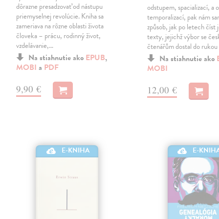
dôrazne presadzovať od nástupu
odstupem, spacializací, a
priemyselnej revolúcie. Kniha sa
temporalizací, pak nám sa
zameriava na rôzne oblasti života
způsob, jak po letech číst 
človeka – prácu, rodinný život,
texty, jejichž výbor se če
vzdelávanie,…
čtenářům dostal do rukou
Na stiahnutie ako
EPUB
,
Na stiahnutie ako
MOBI
a
PDF
MOBI
9,90 €
12,00 €
E-KNIHA
E-KNIH