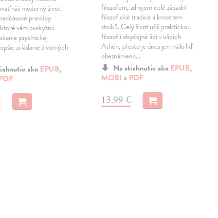
filozofem, zdrojem celé západní
vať náš moderný život.
filozofické tradice a kmotrem
nadčasové princípy
stoiků. Celý život učil praktickou
 ktoré vám poskytnú
filozofii obyčejné lidi v ulicích
ískanie psychickej
Athén, přesto je dnes jen málo lidí
lepšie zvládanie životných
obeznámeno…
Na stiahnutie ako
EPUB
,
iahnutie ako
EPUB
,
MOBI
a
PDF
PDF
13,99 €
€