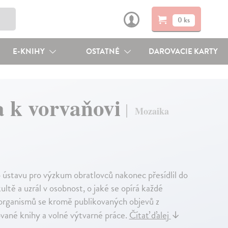
0 ks
E-KNIHY
OSTATNÉ
DAROVACIE KARTY
ka k vorvaňovi
Mozaika
o ústavu pro výzkum obratlovců nakonec přesídlil do
ultě a uzrál v osobnost, o jaké se opírá každé
 organismů se kromě publikovaných objevů z
rované knihy a volné výtvarné práce.
Čítať ďalej
↓