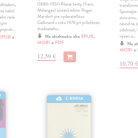
(1886-1951) Rôzne texty (franc.
 odkladem,
transformo
Mélanges) zostavil editor Roger
ma nabízí
Spoznajte 
Maridort pre vydavateľstvo
jeho rané
stoicizmu,
Gallimard v roku 1976 pri príležitosti
ským
návod na z
dvadsiateho…
 poprvé…
odolnosti, 
Na stiahnutie ako
EPUB
,
výziev a…
EPUB
a
MOBI
a
PDF
Na st
MOBI
a
12,59 €
10,70 
A
E-KNIHA