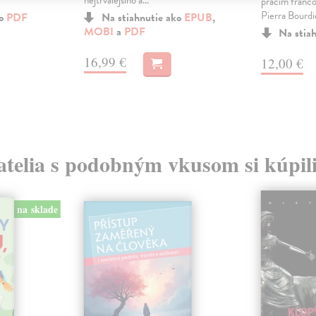
nejtrvalejšího a...
pracím franco
Pierra Bourdie
ko
PDF
Na stiahnutie ako
EPUB
,
MOBI
a
PDF
Na stia
16,99 €
12,00 €
atelia s podobným vkusom si kúpili
na sklade