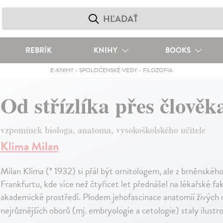
REBRÍK
KNIHY
BOOKS
E-KNIHY
-
SPOLOČENSKÉ VEDY
-
FILOZOFIA
Od střízlíka přes člově
vzpomínek biologa, anatoma, vysokoškolského učitele
Klíma Milan
Milan Klíma (* 1932) si přál být ornitologem, ale z brněnskéh
Frankfurtu, kde více než čtyřicet let přednášel na lékařské fak
akademické prostředí. Plodem jehofascinace anatomií živých
nejrůznějších oborů (mj. embryologie a cetologie) staly ilust