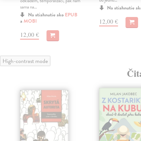
od jedno...
odkladem, temporalizací, pak nám
sama na...
Na stiahnutie a
Na stiahnutie ako
EPUB
12,00 €
a
MOBI
12,00 €
High-contrast mode
Čit