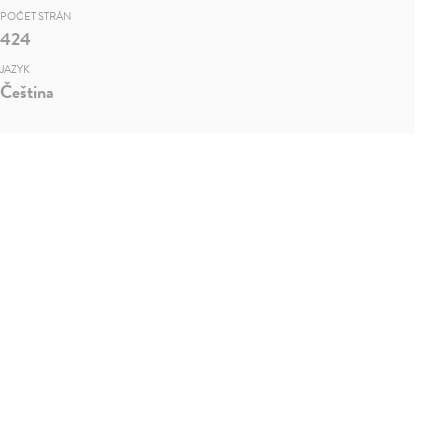
POČET STRÁN
424
JAZYK
Čeština