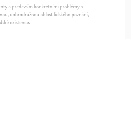
denty a především konkrétními problémy a
snou, dobrodružnou oblast lidského poznání,
dské existence.