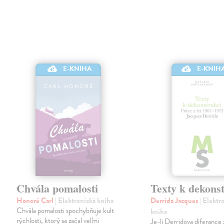
E-KNIHA
E-KNIH
Chvála pomalosti
Texty k dekons
Honoré Carl
| Elektronická kniha
Derrida Jacques
| Elektr
Chvála pomalosti spochybňuje kult
kniha
rýchlosti, ktorý sa začal veľmi
Je-li Derridova diferance