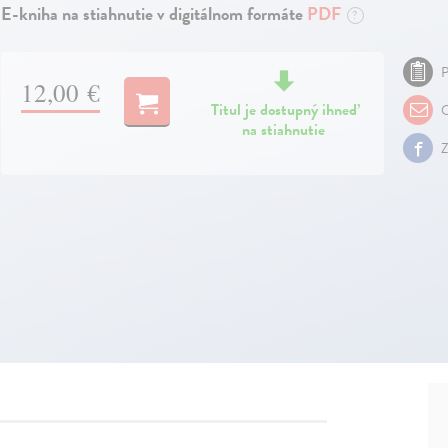
E-kniha na stiahnutie v digitálnom formáte
PDF
?
P
12,00 €
Titul je dostupný ihneď
O
na stiahnutie
Z