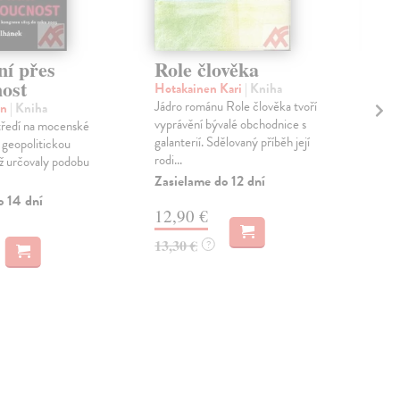
ní přes
Role člověka
Gu
ost
st
Hotakainen Kari
| Kniha
st
Jádro románu Role člověka tvoří
an
| Kniha
vyprávění bývalé obchodnice s
tředí na mocenské
Klí
galanterií. Sdělovaný příběh její
 geopolitickou
V E
rodi...
ež určovaly podobu
Biss
Zasielame do 12 dní
dram
Knih
o 14 dní
12,90 €
Zas
13,30 €
?
6,
6,6