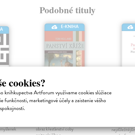
Podobné tituly
E-KNIHA
HA
še cookies?
ho kníhkupectva Artforum využívame cookies slúžiace
čich
Panství kříže
Pascalo
e funkčnosti, marketingové účely a zaistenie vášho
meditac
ronická
Holland Tom
| Elektronická
spokojnosti.
kniha
Bourdieu Pi
m kódování
Tom Holland ve své nejnovější
kniha
ni
knize kreslí na širokém plátně
Kniha (1997) 
 myšlenek
obraz křesťanství coby
nejdůležitějš