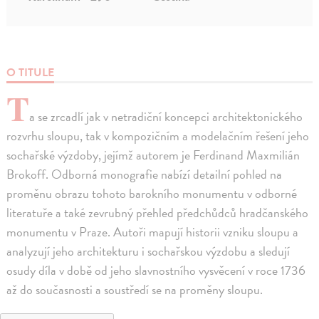
O TITULE
T
a se zrcadlí jak v netradiční koncepci architektonického
rozvrhu sloupu, tak v kompozičním a modelačním řešení jeho
sochařské výzdoby, jejímž autorem je Ferdinand Maxmilián
Brokoff. Odborná monografie nabízí detailní pohled na
proměnu obrazu tohoto barokního monumentu v odborné
literatuře a také zevrubný přehled předchůdců hradčanského
monumentu v Praze. Autoři mapují historii vzniku sloupu a
analyzují jeho architekturu i sochařskou výzdobu a sledují
osudy díla v době od jeho slavnostního vysvěcení v roce 1736
až do současnosti a soustředí se na proměny sloupu.