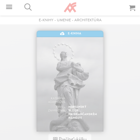
E-KNIHY
-
UMENIE
-
ARCHITEKTÚRA
E-KNIHA
Prečítať ukážku