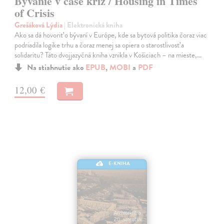
Bývanie v čase kríz / Housing in Times
of Crisis
Grešáková Lýdia
| Elektronická kniha
Ako sa dá hovoriť o bývaní v Európe, kde sa bytová politika čoraz viac
podriadila logike trhu a čoraz menej sa opiera o starostlivosť a
solidaritu? Táto dvojjazyčná kniha vznikla v Košiciach – na mieste,…
Na stiahnutie ako
EPUB
,
MOBI
a
PDF
12,00 €
E-KNIHA