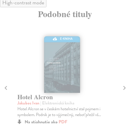
High-contrast mode
Podobné tituly
E-KNIHA
Hotel Alcron
P
Jakubec Ivan
| Elektronická kniha
Sc
Hotel Alcron se v českém hotelnictví stal pojmem i
Jak
symbolem. Podnik je to výjimečný, neboť přežil vš...
maj
Na stiahnutie ako
PDF