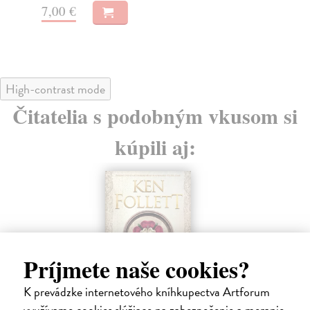
7,00 €
7,
High-contrast mode
Čitatelia s podobným vkusom si
kúpili aj:
Príjmete naše cookies?
K prevádzke internetového kníhkupectva Artforum
využívame cookies slúžiace na zabezpečenie a meranie