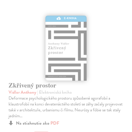
E-KNIHA
Zkřivený prostor
Vidler Anthony
| Elektronická kniha
Deformace psychologického prostoru způsobené agorafobií a
klaustrofobií na konci devatenáctého století se záhy začaly projevovat
také v architektuře, urbanismu či filmu. Neurózy a fóbie se tak staly
jedním…
Na stiahnutie ako
PDF