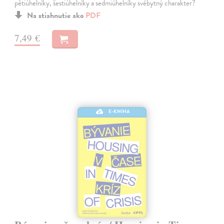
pětiúhelníky, šestiúhelníky a sedmiúhelníky svébytný charakter?
Na stiahnutie ako
PDF
7,49 €
E-KNIHA