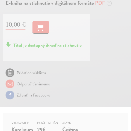
E-kniha na stiahnutie v digitálnom formáte
PDF
?
10,00 €
Titul je dostupný ihneď na stiahnutie
Pridať do wishlistu
Odporučiť známemu
Zdielať na Facebooku
VYDAVATEĽ
POČET STRÁN
JAZYK
Karolinum
296
Čeština