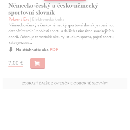
Německo-český a česko-německý
sportovní slovník
Pokorná Eva
| Elektronická kniha
Německo-český a česko-německý sportovní slovník je rozsáhlou
databází termínů z oblasti sportu a dalších s ním úzce souvisejících
oborů. Zahrnuje tematické okruhy: studium sportu, pojetí sportu,
kategorizace…
Na stiahnutie ako
PDF
7,00 €
ZOBRAZIŤ ĎALŠIE Z KATEGÓRIE ODBORNÉ SLOVNÍKY