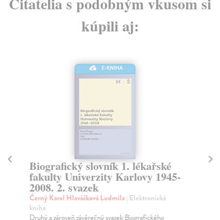
Čitatelia s podobným vkusom si
kúpili aj:
E-KNIHA
A
sl
Biografický slovník 1. lékařské
To
fakulty Univerzity Karlovy 1945-
Prv
2008. 2. svazek
při
Černý Karel Hlaváčková Ludmila
| Elektronická
Za
kniha
Druhý a zároveň závěrečný svazek Biografického
26