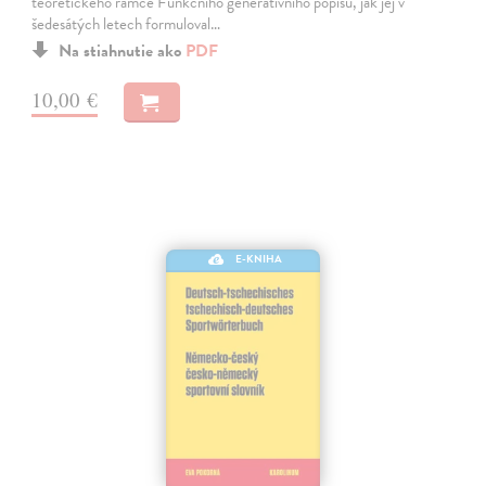
teoretického rámce Funkčního generativního popisu, jak jej v
šedesátých letech formuloval…
Na stiahnutie ako
PDF
10,00 €
E-KNIHA