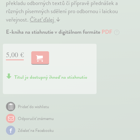
překladu odborných textů či přípravě přednášek a
různých písemných sdělení pro odbornou i laickou
veřejnost.
Čítať ďalej
↓
E-kniha na stiahnutie v digitálnom formáte
PDF
?
5,00 €
Titul je dostupný ihneď na stiahnutie
Pridať do wishlistu
Odporučiť známemu
Zdielať na Facebooku