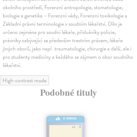
okolního prostředí, Forenzní antropologie, stomatologie,
biologie a genetika – Forenzní vědy, Forenzní toxikologie a
Základní právní terminologie v soudním lékařství. Dílo je
určeno zejména pro soudní lékaře, příslušníky policie,
právníky zabývající se především trestním právem, lékaře
jiných oborů, jako např. traumatologie, chirurgie a další, ale i
pro studenty medicíny a každého se zájmem o obor soudního
lékařství.
High-contrast mode
Podobné tituly
E-KNIHA