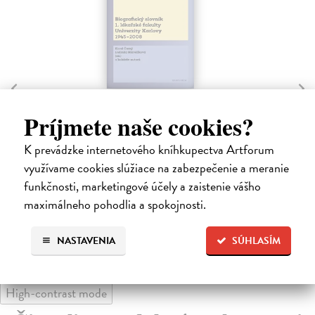
T
a
Biografický slovník 1. lékařské
sl
fakulty Univerzity Karlovy 1945-
Príjmete naše cookies?
Be
2008. 2. svazek
Na 
Černý Karel Hlaváčková Ludmila
| Elektronická
pol
K prevádzke internetového kníhkupectva Artforum
kniha
Za
využívame cookies slúžiace na zabezpečenie a meranie
Druhý a zároveň závěrečný svazek Biografického
funkčnosti, marketingové účely a zaistenie vášho
slovníku 1. lékařské fakulty Univerzity Karlovy za ro...
8,
maximálneho pohodlia a spokojnosti.
Na stiahnutie ako
PDF
8,
8,00 €
NASTAVENIA
SÚHLASÍM
High-contrast mode