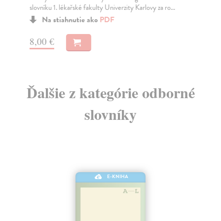
slovníku 1. lékařské fakulty Univerzity Karlovy za ro...
27
Na stiahnutie ako
PDF
8,00 €
Ďalšie z kategórie odborné
slovníky
E-KNIHA