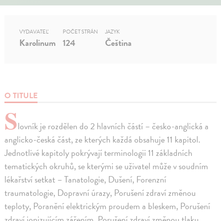
VYDAVATEĽ
POČET STRÁN
JAZYK
Karolinum
124
Čeština
O TITULE
S
lovník je rozdělen do 2 hlavních částí – česko-anglická a
anglicko-česká část, ze kterých každá obsahuje 11 kapitol.
Jednotlivé kapitoly pokrývají terminologii 11 základních
tematických okruhů, se kterými se uživatel může v soudním
lékařství setkat – Tanatologie, Dušení, Forenzní
traumatologie, Dopravní úrazy, Porušení zdraví změnou
teploty, Poranění elektrickým proudem a bleskem, Porušení
zdraví ionizujícím zářením, Porušení zdraví změnou tlaku