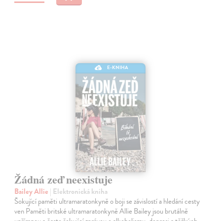
E-KNIHA
Žádná zeď neexistuje
Bailey Allie
| Elektronická kniha
Šokující paměti ultramaratonkyně o boji se závislostí a hledání cesty
ven Paměti britské ultramaratonkyně Allie Bailey jsou brutálně
upřímnou a často šokující zprávou o alkoholismu, depresi a těžkých