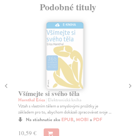
Podobné tituly
E-KNIHA
Všímejte si svého těla
M
Hornthal Erica
| Elektronická kniha
Pri
Vztah s vlastním tělem a smyslovými prožitky je
Sez
základem pro to, abychom dokázali zpracovávat svoje ...
val
str
Na stiahnutie ako
EPUB
,
MOBI
a
PDF
10,59 €