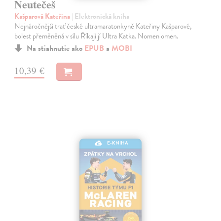
Neutečeš
Kašparová Kateřina
| Elektronická kniha
Nejnáročnější trať české ultramaratonkyně Kateřiny Kašparové,
bolest přeměněná v sílu Říkají jí Ultra Katka. Nomen omen.
Na stiahnutie ako
EPUB
a
MOBI
10,39 €
E-KNIHA