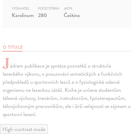
VYDAVATEĽ
POČET STRÁN
JAZYK
Karolinum
280
Čeština
O TITULE
J
ádrem publikace je syntéza poznatků o struktuře
lezeckého výkonu, o posuzování somatických a funkčních
předpokladů u sportovních lezců a o fyziologické odezvě
organismu na lezeckou zátěž. Kniha je určena studentům
tělesné výchovy, trenérům, instruktorům, fyzioterapeutům,
tělovýchovným pracovníkům, ale i širší veřejnosti se zájmem o
sportovní lezení.
High-contrast mode