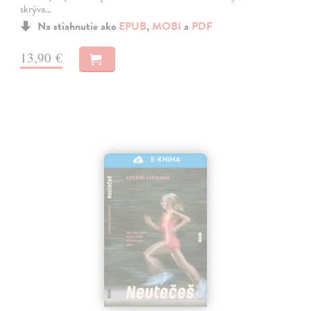
skrýva…
Na stiahnutie ako
EPUB
,
MOBI
a
PDF
13,90 €
E-KNIHA