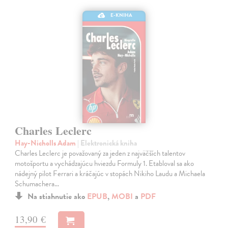
E-KNIHA
Charles Leclerc
Hay-Nicholls Adam
| Elektronická kniha
Charles Leclerc je považovaný za jeden z najväčších talentov
motošportu a vychádzajúcu hviezdu Formuly 1. Etabloval sa ako
nádejný pilot Ferrari a kráčajúc v stopách Nikiho Laudu a Michaela
Schumachera…
Na stiahnutie ako
EPUB
,
MOBI
a
PDF
13,90 €