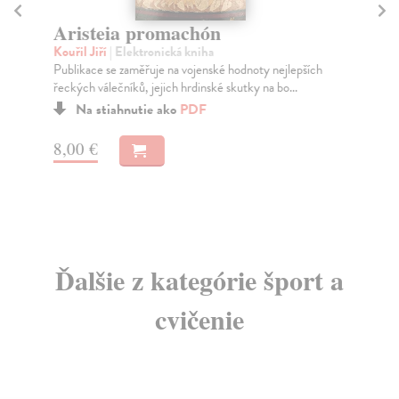
Aristeia promachón
Vý
v
Kouřil Jiří
| Elektronická kniha
Publikace se zaměřuje na vojenské hodnoty nejlepších
Vi
řeckých válečníků, jejich hrdinské skutky na bo...
Uče
vzn
Na stiahnutie ako
PDF
8,00 €
5,
Ďalšie z kategórie šport a
cvičenie