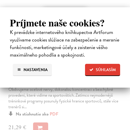
E-KNIHA
Príjmete naše cookies?
K prevádzke internetového kníhkupectva Artforum
využívame cookies slúžiace na zabezpečenie a meranie
funkčnosti, marketingové účely a zaistenie vášho
maximálneho pohodlia a spokojnosti.
NASTAVENIA
SÚHLASÍM
Sportovní psychologie pro trenéry
Burton Damon
| Elektronická kniha
Obdivujeme ocelové nervy, dokonalou koncentraci a bezchybné
provedení, které vidíme na sportovištích. Zatímco nejmodernější
tréninkové programy posunuly fyzické hranice sportovců, stále více
trenérů si…
Na stiahnutie ako
PDF
21,29 €