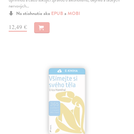
nervových…
Na stiahnutie ako
EPUB
a
MOBI
12,49 €
E-KNIHA