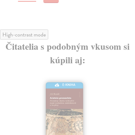
11
High-contrast mode
Čitatelia s podobným vkusom si
kúpili aj:
E-KNIHA