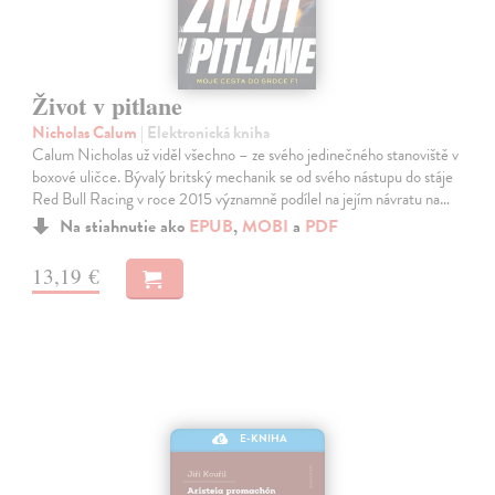
Život v pitlane
Nicholas Calum
| Elektronická kniha
Calum Nicholas už viděl všechno – ze svého jedinečného stanoviště v
boxové uličce. Bývalý britský mechanik se od svého nástupu do stáje
Red Bull Racing v roce 2015 významně podílel na jejím návratu na…
Na stiahnutie ako
EPUB
,
MOBI
a
PDF
13,19 €
E-KNIHA