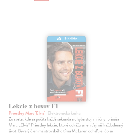
E-KNIHA
Lekcie z boxov F1
Priestley Marc 'Elvis'
| Elektronická kniha
Zo sveta, kde sa počíta každá sekunda a chyba stojí milióny, prináša
Marc „Elvis“ Priestley lekcie, ktoré dokážu zmeniť aj váš každodenný
život. Bývalý člen majstrovského tímu McLaren odhaľuje, čo sa