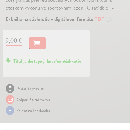
otázkám výkonu ve sportovním lezení.
Čítať ďalej
↓
E-kniha na stiahnutie v digitálnom formáte
PDF
?
9,00 €
Titul je dostupný ihneď na stiahnutie
Pridať do wishlistu
Odporučiť známemu
Zdielať na Facebooku