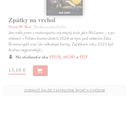
Zpátky na vrchol
Hunt W. Ben
| Elektronická kniha
Jen málo jmen v motorsportu má stejný zvuk jako McLaren – a po
vítězství v Poháru konstruktérů 2024 se tým pod vedením Zaka
Browna opět vrací do velkolepé formy. Začátkem roku 2023 byli
druhou nejpomalejší…
Na stiahnutie ako
EPUB
,
MOBI
a
PDF
13,19 €
ZOBRAZIŤ ĎALŠIE Z KATEGÓRIE ŠPORT A CVIČENIE