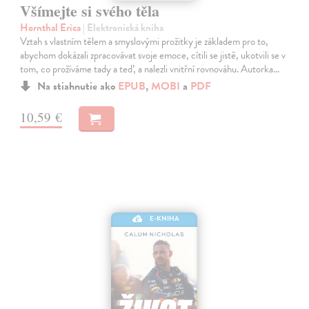
Všímejte si svého těla
Hornthal Erica
| Elektronická kniha
Vztah s vlastním tělem a smyslovými prožitky je základem pro to,
abychom dokázali zpracovávat svoje emoce, cítili se jistě, ukotvili se v
tom, co prožíváme tady a teď, a nalezli vnitřní rovnováhu. Autorka…
Na stiahnutie ako
EPUB
,
MOBI
a
PDF
10,59 €
E-KNIHA