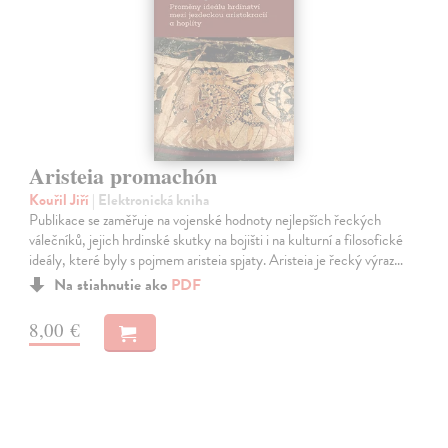
Aristeia promachón
Kouřil Jiří
| Elektronická kniha
Publikace se zaměřuje na vojenské hodnoty nejlepších řeckých
válečníků, jejich hrdinské skutky na bojišti i na kulturní a filosofické
ideály, které byly s pojmem aristeia spjaty. Aristeia je řecký výraz…
Na stiahnutie ako
PDF
8,00 €