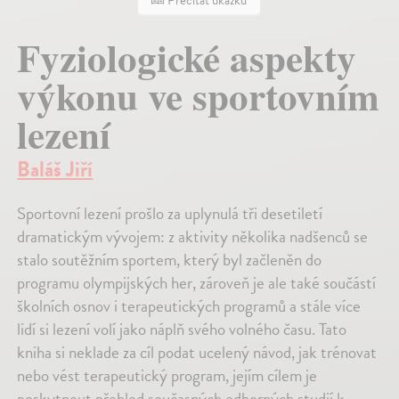
Prečítať ukážku
Fyziologické aspekty
výkonu ve sportovním
lezení
Baláš Jiří
Sportovní lezení prošlo za uplynulá tři desetiletí
dramatickým vývojem: z aktivity několika nadšenců se
stalo soutěžním sportem, který byl začleněn do
programu olympijských her, zároveň je ale také součástí
školních osnov i terapeutických programů a stále více
lidí si lezení volí jako náplň svého volného času. Tato
kniha si neklade za cíl podat ucelený návod, jak trénovat
nebo vést terapeutický program, jejím cílem je
poskytnout přehled současných odborných studií k