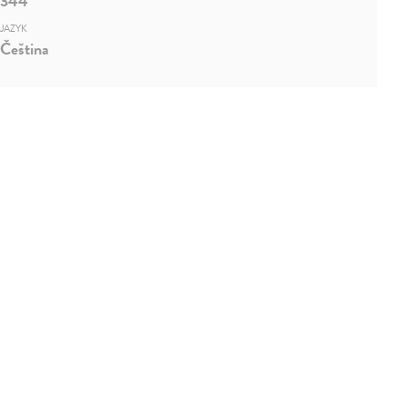
344
JAZYK
Čeština