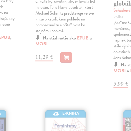
l na Etsy,
Člověk byl stvořen, aby miloval a byl
globá
ich
milován. To je hlavní poselství, které
Schadend
ov na
Michael Schmitz představuje ve své
kniha
zajú, aby
knize o katolickém pohledu na
„GaYme Ch
Dnešné
homosexualitu a přitažlivost ke
menšinou, 
stejnému pohlaví.
spoločnosť 
EPUB
,
Na stiahnutie ako
EPUB
a
napriek to
MOBI
stále výni
oblastiach
11,29 €
Jens Scha
Na st
MOBI
a
5,99 €
A
E-KNIHA