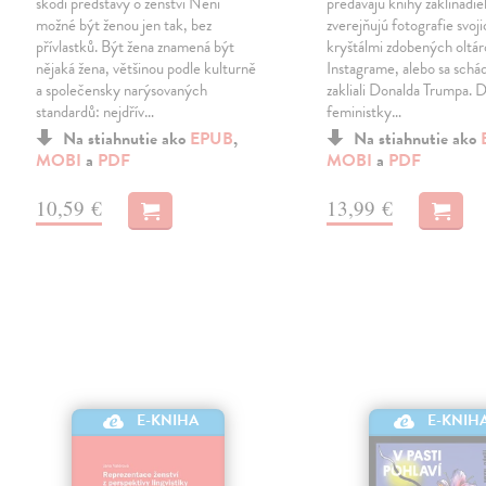
škodí představy o ženství Není
predávajú knihy zaklínadie
možné být ženou jen tak, bez
zverejňujú fotografie svoj
přívlastků. Být žena znamená být
kryštálmi zdobených oltár
nějaká žena, většinou podle kulturně
Instagrame, alebo sa schád
a společensky narýsovaných
zakliali Donalda Trumpa. 
standardů: nejdřív…
feministky…
Na stiahnutie ako
EPUB
,
Na stiahnutie ako
MOBI
a
PDF
MOBI
a
PDF
10,59 €
13,99 €
E-KNIHA
E-KNIH