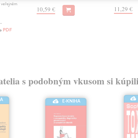
m veřejném
11,29 €
10,59 €
..
ko
PDF
atelia s podobným vkusom si kúpili
HA
E-KNIHA