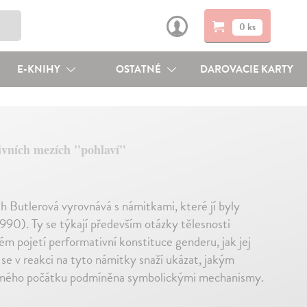
0 ks
E-KNIHY
OSTATNÉ
DAROVACIE KARTY
sivních mezích "pohlaví"
th Butlerová vyrovnává s námitkami, které jí byly
990). Ty se týkají především otázky tělesnosti
ném pojetí performativní konstituce genderu, jak jej
e v reakci na tyto námitky snaží ukázat, jakým
 samého počátku podmíněna symbolickými mechanismy.