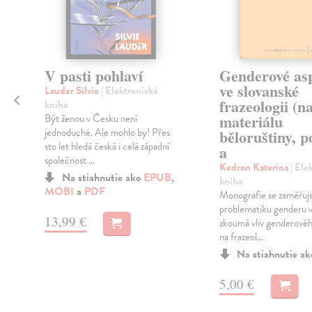
V pasti pohlaví
Genderové as
ve slovanské
Lauder Silvie
| Elektronická
frazeologii (n
kniha
materiálu
Být ženou v Česku není
jednoduché. Ale mohlo by! Přes
běloruštiny, p
sto let hledá česká i celá západní
a
společnost ...
Kedron Katerina
| Ele
Na stiahnutie ako
EPUB
,
kniha
MOBI
a
PDF
Monografie se zaměřuj
problematiku genderu v
13,99 €
zkoumá vliv genderovéh
na frazeol...
Na stiahnutie a
5,00 €