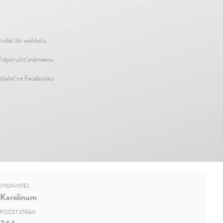
ridať do wishlistu
dporučiť známemu
dielať na Facebooku
VYDAVATEĽ
Karolinum
POČET STRÁN