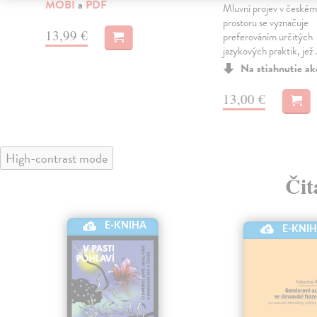
MOBI
a
PDF
Mluvní projev v české
prostoru se vyznačuje
13,99 €
preferováním určitých
jazykových praktik, jež .
Na stiahnutie a
13,00 €
High-contrast mode
Čit
E-KNIHA
E-KNI