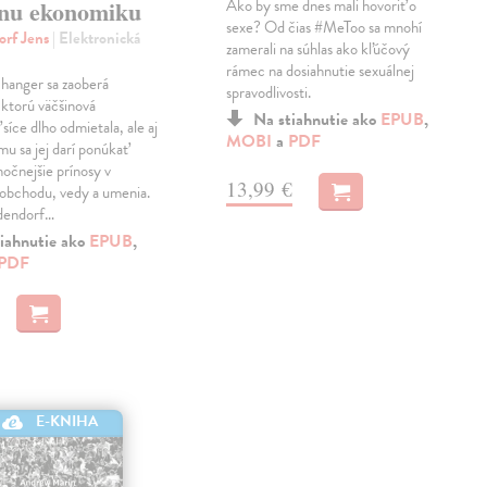
lnu ekonomiku
Ako by sme dnes mali hovoriť o
sexe? Od čias #MeToo sa mnohí
orf Jens
| Elektronická
zamerali na súhlas ako kľúčový
rámec na dosiahnutie sexuálnej
anger sa zaoberá
spravodlivosti.
ktorú väčšinová
Na stiahnutie ako
EPUB
,
síce dlho odmietala, ale aj
MOBI
a
PDF
mu sa jej darí ponúkať
močnejšie prínosy v
13,99 €
 obchodu, vedy a umenia.
dendorf…
iahnutie ako
EPUB
,
PDF
E-KNIHA