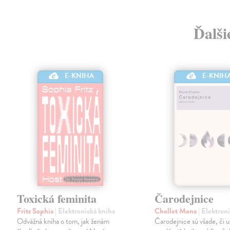
Ďalši
E-KNIHA
E-KNIH
Toxická feminita
Čarodejnice
Fritz Sophia
| Elektronická kniha
Chollet Mona
| Elektron
Odvážná kniha o tom, jak ženám
Čarodejnice sú všade, či u