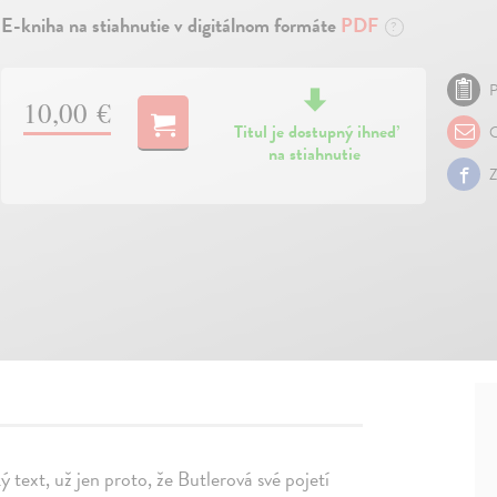
E-kniha na stiahnutie v digitálnom formáte
PDF
?
P
10,00 €
Titul je dostupný ihneď
O
na stiahnutie
Z
 text, už jen proto, že Butlerová své pojetí