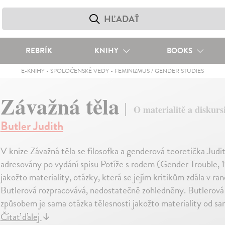
REBRÍK
KNIHY
BOOKS
E-KNIHY
-
SPOLOČENSKÉ VEDY
-
FEMINIZMUS / GENDER STUDIES
Závažná těla
O materialitě a diskur
Butler Judith
V knize Závažná těla se filosofka a genderová teoretička Judi
adresovány po vydání spisu Potíže s rodem (Gender Trouble, 1
jakožto materiality, otázky, která se jejím kritikům zdála v ra
Butlerová rozpracovává, nedostatečně zohledněny. Butlerová s
způsobem je sama otázka tělesnosti jakožto materiality od
Čítať ďalej
↓