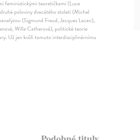
ými feministickými teoretičkami (Luce
y druhé poloviny dvacátého století (Michel
choanalýzou (Sigmund Freud, Jacques Lacan),
senová, Willa Catherová), politické teorie
tury. Už jen kvůli tomuto interdisciplinárnímu
.
Podobné tituly