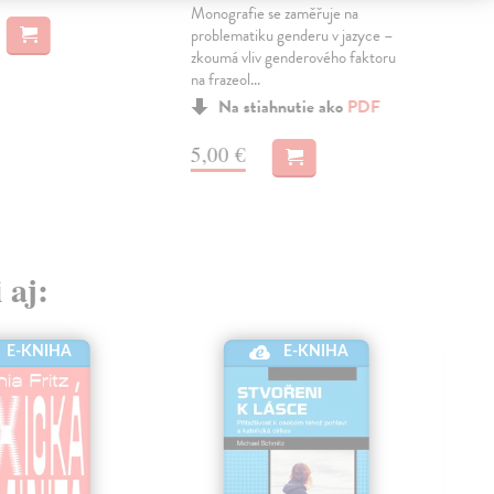
17
Monografie se zaměřuje na
problematiku genderu v jazyce –
18,
zkoumá vliv genderového faktoru
na frazeol...
Na stiahnutie ako
PDF
5,00 €
 aj:
E-KNIHA
E-KNIHA