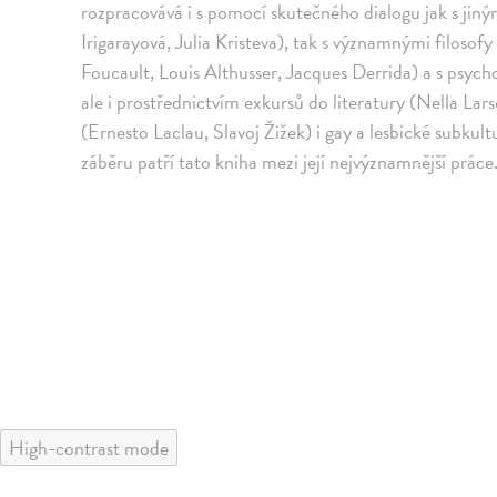
rozpracovává i s pomocí skutečného dialogu jak s jin
Irigarayová, Julia Kristeva), tak s významnými filosof
Foucault, Louis Althusser, Jacques Derrida) a s psy
ale i prostřednictvím exkursů do literatury (Nella Lar
(Ernesto Laclau, Slavoj Žižek) i gay a lesbické subkul
záběru patří tato kniha mezi její nejvýznamnější práce
High-contrast mode