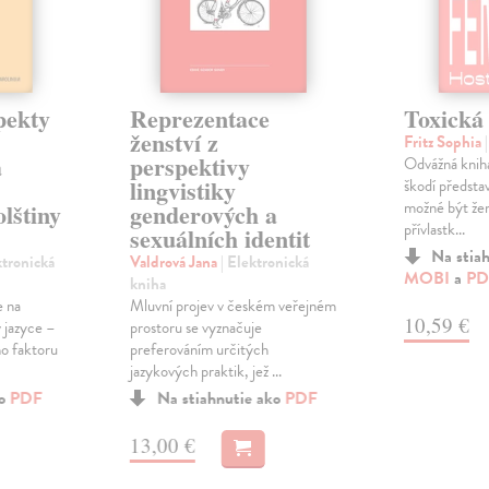
pekty
Reprezentace
Toxická 
ženství z
Fritz Sophia
a
perspektivy
Odvážná kniha
lingvistiky
škodí předsta
možné být žen
olštiny
genderových a
přívlastk...
sexuálních identit
Na stia
ktronická
Valdrová Jana
| Elektronická
MOBI
a
PD
kniha
e na
Mluvní projev v českém veřejném
10,59 €
 jazyce –
prostoru se vyznačuje
o faktoru
preferováním určitých
jazykových praktik, jež ...
ko
PDF
Na stiahnutie ako
PDF
13,00 €