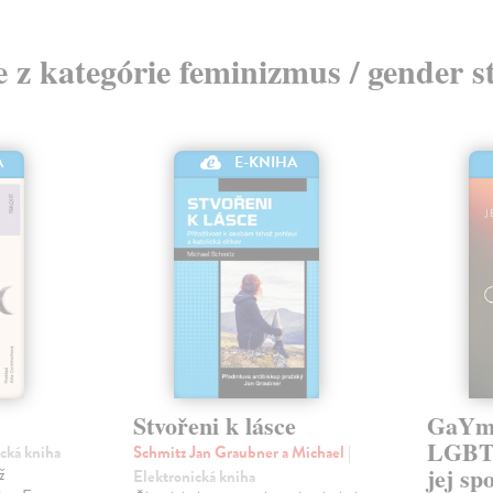
e z kategórie feminizmus / gender s
A
E-KNIHA
Stvořeni k lásce
GaYm
LGBT+
ická kniha
Schmitz Jan Graubner a Michael
|
jej sp
ž
Elektronická kniha