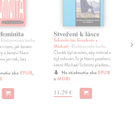
Rá
feminita
Stvořeni k lásce
But
Schmitz Jan Graubner a
| Elektronická kniha
Knih
Michael
| Elektronická kniha
 o tom, jak ženám
femi
Člověk byl stvořen, aby miloval a
vy o ženství Není
But
byl milován. To je hlavní poselství,
ou jen tak, bez
válk
které Michael Schmitz předsta...
Na 
Na stiahnutie ako
EPUB
hnutie ako
EPUB
,
a
MOBI
F
8,
11,29 €
8,9