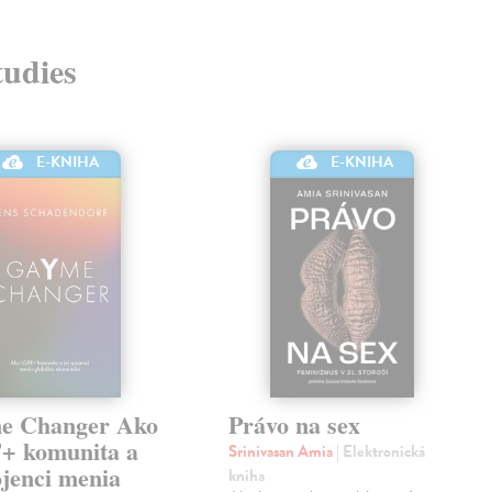
tudies
E-KNIHA
E-KNIHA
e Changer Ako
Právo na sex
 komunita a
Srinivasan Amia
| Elektronická
ojenci menia
kniha