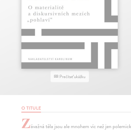
Prečítať ukážku
O TITULE
Z
ávažná těla jsou ale mnohem víc než jen polemický